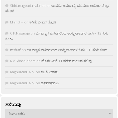
Siddanagouda kalakeri
on
ಬಾದಮಿ ಅಮವಾಸ್ಯೆ: ಚಬನೂರ ಅಮೋಗ ಸಿದ್ದನ
ಹೇಳಿಕೆ
M âñd M
on
ಕವಿತೆ: ಜೀವನ ಜ್ಯೋತಿ
C.P.Nagaraja
on
ಬಸವಣ್ಣನ ವಚನಗಳಿಂದ ಆಯ್ದ ಸಾಲುಗಳ ಓದು – 13ನೆಯ
ಕಂತು
ರಾಜೀವ್
on
ಬಸವಣ್ಣನ ವಚನಗಳಿಂದ ಆಯ್ದ ಸಾಲುಗಳ ಓದು – 13ನೆಯ ಕಂತು
K.V Shashidhara
on
ಹೊನಲುವಿಗೆ 11 ವರುಶ ತುಂಬಿದ ನಲಿವು
Raghuramu N.V.
on
ಕವಿತೆ: ಅವಳು
Raghuramu N.V.
on
ಹನಿಗವನಗಳು
ಹಳೆಯವು
ಹಳೆಯವು