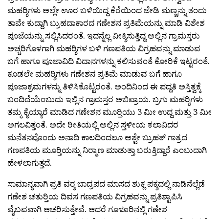
ಮಹರ‍್ಶಿಗಳು ಅಲ್ಲೇ ಊರ ಬಳಿಯಿದ್ದ ಕೆರೆಯಿಂದ ಜೇಡಿ ಮಣ್ಣನ್ನು ತಂದು
ತಾವೇ ಕುದ್ದಾಗಿ ಬ್ರುಹದಾಕಾರದ ಗಣೇಶನ ಪ್ರತಿಮೆಯನ್ನು ಮಾಡಿ ವಿಶೇಶ
ಪೂಜೆಯನ್ನು ಸಲ್ಲಿಸಿದರಂತೆ. ಇದನ್ನೆಲ್ಲ ವೀಕ್ಶಿಸುತ್ತಿದ್ದ ಅಲ್ಲಿನ ಗ್ರಾಮಸ್ತರು
ಅಚ್ಚರಿಗೊಳಗಾಗಿ ಮಹರ‍್ಶಿಗಳ ಬಳಿ ಗಣಪತಿಯ ವಿಗ್ರಹವನ್ನು ಮಾಡುವ
ಬಗೆ ಹಾಗೂ ಪೂಜಾವಿದಿ ವಿದಾನಗಳನ್ನು ಕಲಿಸುವಂತೆ ಕೋರಿಕೆ ಇಟ್ಟರಂತೆ.
ಕೂಡಲೇ ಮಹರ‍್ಶಿಗಳು ಗಣೇಶನ ಪ್ರತಿಮೆ ಮಾಡುವ ಬಗೆ ಹಾಗೂ
ಪೂಜಾಕ್ರಮಗಳನ್ನು ತಿಳಿಸಿಕೊಟ್ಟರಂತೆ. ಅಂದಿನಿಂದ ಈ ಪದ್ದತಿ ಅಸ್ತಿತ್ವಕ್ಕೆ
ಬಂದಿದೆಯೆಂಬುದು ಇಲ್ಲಿನ ಗ್ರಾ‌‌‌‌‌ಮಸ್ತರ ಅಬಿಪ್ರಾಯ. ಬ್ರಗು ಮಹರ‍್ಶಿಗಳು
ತಮ್ಮ ಕೈಯ್ಯಾರೆ ಮಾಡಿದ ಗಣೇಶನ ಮೂರ‍್ತಿಯು 3 ಮೀ ಉದ್ದ ಮತ್ತು 3 ಮೀ
ಅಗಲವಿತ್ತಂತೆ. ಅದೇ ರೀತಿಯಲ್ಲಿ ಅಲ್ಲಿನ ಸ್ತಳೀಯ ಕಲಾವಿದರ
ಮನೆತನವೊಂದು ಅನಾದಿ ಕಾಲದಿಂದಲೂ ಅಶ್ಟೇ ಬ್ರುಹತ್ ಗಾತ್ರದ
ಗಣಪತಿಯ ಮೂರ‍್ತಿಯನ್ನು ನಿರ‍್ಮಾಣ ಮಾಡುತ್ತಾ ಬರುತ್ತಿದ್ದಾರೆ ಎಂಬುದಾಗಿ
ಹೇಳಲಾಗುತ್ತದೆ.
ಸಾಮಾನ್ಯವಾಗಿ ಪ್ರತಿ ವರ‍್ಶ ಬಾದ್ರಪದ ಮಾಸದ ಶುಕ್ಲ ಪಕ್ಶದಲ್ಲಿ ನಾಡಿನೆಲ್ಲೆಡೆ
ಗಣೇಶ ಚತುರ‍್ತಿಯ ದಿವಸ ಗಣಪತಿಯ ವಿಗ್ರಹವನ್ನು ಪ್ರತಿಶ್ಟಾಪಿಸಿ
ವೈಬವವಾಗಿ ಆಚರಿಸುತ್ತೇವೆ. ಆದರೆ ಗೂಳೂರಿನಲ್ಲಿ ಗಣೇಶ