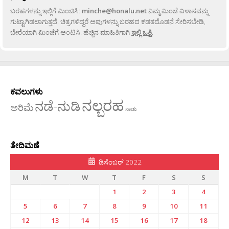
ಬರಹಗಳನ್ನು ಇಲ್ಲಿಗೆ ಮಿಂಚಿಸಿ:
minche@honalu.net
ನಿಮ್ಮ ಮಿಂಚೆ ವಿಳಾಸವನ್ನು
ಗುಟ್ಟಾಗಿಡಲಾಗುತ್ತದೆ. ಚಿತ್ರಗಳಿದ್ದರೆ ಅವುಗಳನ್ನು ಬರಹದ ಕಡತದೊಡನೆ ಸೇರಿಸಬೇಡಿ,
ಬೇರೆಯಾಗಿ ಮಿಂಚೆಗೆ ಅಂಟಿಸಿ. ಹೆಚ್ಚಿನ ಮಾಹಿತಿಗಾಗಿ
ಇಲ್ಲಿ ಒತ್ತಿ
.
ಕವಲುಗಳು
ನಲ್ಬರಹ
ನಡೆ-ನುಡಿ
ಅರಿಮೆ
ನಾಡು
ತೇದಿಮಣೆ
ಡಿಸೆಂಬರ್ 2022
M
T
W
T
F
S
S
1
2
3
4
5
6
7
8
9
10
11
12
13
14
15
16
17
18