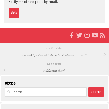
Notify me of new posts by email.
ಮುಂದಿನ ಬರಹ
ಬಾರತದ ಕ್ರಿಕೆಟ್ ತಂಡದ ಕೋಚ್ ಗಳ ಇತಿಹಾಸ – ಕಂತು 3
ಹಿಂದಿನ ಬರಹ
ಸವತೆಕಾಯಿ ದೋಸೆ
ಹುಡುಕಿ
Search
for: