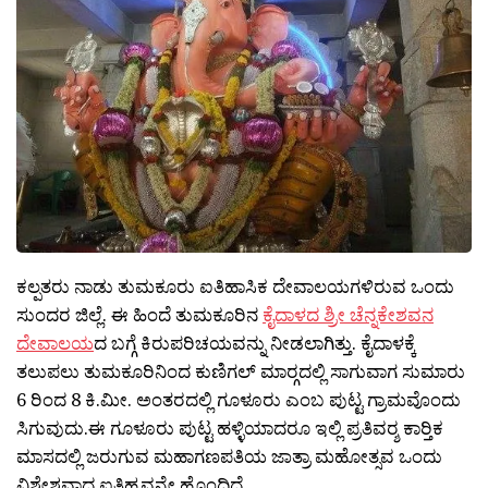
ಕಲ್ಪತರು ನಾಡು ತುಮಕೂರು ಐತಿಹಾಸಿಕ ದೇವಾಲಯಗಳಿರುವ ಒಂದು
ಸುಂದರ ಜಿಲ್ಲೆ. ಈ ಹಿಂದೆ ತುಮಕೂರಿನ
ಕೈದಾಳದ ಶ್ರೀ ಚೆನ್ನಕೇಶವನ
ದೇವಾಲಯ
ದ ಬಗ್ಗೆ ಕಿರುಪರಿಚಯವನ್ನು ನೀಡಲಾಗಿತ್ತು. ಕೈದಾಳಕ್ಕೆ
ತಲುಪಲು ತುಮಕೂರಿನಿಂದ ಕುಣಿಗಲ್ ಮಾರ‍್ಗದಲ್ಲಿ ಸಾಗುವಾಗ ಸುಮಾರು
6 ರಿಂದ 8 ಕಿ.ಮೀ. ಅಂತರದಲ್ಲಿ ಗೂಳೂರು ಎಂಬ ಪುಟ್ಟ ಗ್ರಾಮವೊಂದು
ಸಿಗುವುದು.ಈ ಗೂಳೂರು ಪುಟ್ಟ ಹಳ್ಳಿಯಾದರೂ ಇಲ್ಲಿ ಪ್ರತಿವರ‍್ಶ ಕಾರ‍್ತಿಕ
ಮಾಸದಲ್ಲಿ ಜರುಗುವ ಮಹಾಗಣಪತಿಯ ಜಾತ್ರಾ ಮಹೋತ್ಸವ ಒಂದು
ವಿಶೇಶವಾದ ಐತಿಹ್ಯವನ್ನೇ ಹೊಂದಿದೆ.