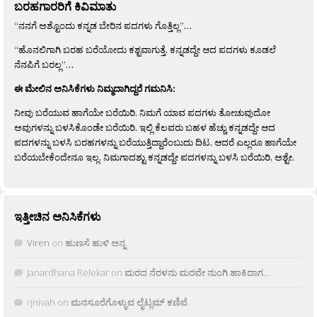
ಬರಹಗಾರರಿಗೆ ಕಿವಿಮಾತು
“ನನಗೆ ಅಶ್ಟೊಂದು ಕನ್ನಡ ಬೇರಿನ ಪದಗಳು ಗೊತ್ತಿಲ್ಲ”…
“ಹೊನಲಿಗಾಗಿ ಬರಹ ಬರೆಯೋದು ಕಶ್ಟವಾಗುತ್ತೆ. ಕನ್ನಡದ್ದೇ ಆದ ಪದಗಳು ಕೂಡಲೆ
ನೆನಪಿಗೆ ಬರಲ್ಲ”…
ಈ ಮೇಲಿನ ಅನಿಸಿಕೆಗಳು ನಿಮ್ಮದಾಗಿದ್ದರೆ ಗಮನಿಸಿ:
ನೀವು ಬರೆಯುವ ಹಾಗೆಯೇ ಬರೆಯಿರಿ. ನಿಮಗೆ ಯಾವ ಪದಗಳು ತೋಚುವುದೋ
ಅವುಗಳನ್ನು ಬಳಸಿಕೊಂಡೇ ಬರೆಯಿರಿ. ಇಲ್ಲಿ ಕೆಲವರು ಬಹಳ ಹೆಚ್ಚು ಕನ್ನಡದ್ದೇ ಆದ
ಪದಗಳನ್ನು ಬಳಸಿ ಬರಹಗಳನ್ನು ಬರೆಯುತ್ತಿದ್ದಾರೆಂಬುದು ದಿಟ. ಆದರೆ ಎಲ್ಲರೂ ಹಾಗೆಯೇ
ಬರೆಯಬೇಕೆಂದೇನೂ ಇಲ್ಲ. ನಿಮಗಾದಶ್ಟು ಕನ್ನಡದ್ದೇ ಪದಗಳನ್ನು ಬಳಸಿ ಬರೆಯಿರಿ, ಅಶ್ಟೇ.
ಇತ್ತೀಚಿನ ಅನಿಸಿಕೆಗಳು
Viren
on
ಹುಣಸೆ ಹುಳಿ ಅನ್ನ
Janardhana Relekar
on
ಮರದ ನೆರಳನು ಮರವೇ ನುಂಗಿ ಹಾಕಿದಾಗ…
rjnivah
on
ಮನಸೂರೆಗೊಳ್ಳುವ ಲೈಟ್ಲಮ್ ಕಣಿವೆ