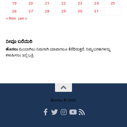
19
20
21
22
23
24
25
26
27
28
29
30
31
« Nov
Jan »
ನೀವೂ ಬರೆಯಿರಿ
ಹೊನಲು
ಮಿಂಬಾಗಿಲು ನಿಮಗಾಗಿ ಯಾವಾಗಲೂ ತೆರೆದಿರುತ್ತದೆ. ನಿಮ್ಮ ಬರಹಗಳನ್ನು
ಕಳುಹಿಸಲು
ಇಲ್ಲಿ ಒತ್ತಿ
.
ಹೊನಲು © 2026.