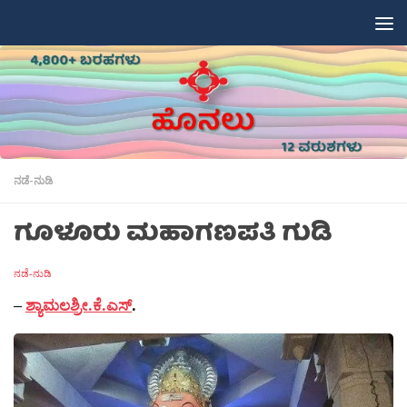
Skip to content
ನಡೆ-ನುಡಿ
ಗೂಳೂರು ಮಹಾಗಣಪತಿ ಗುಡಿ
ನಡೆ-ನುಡಿ
–
ಶ್ಯಾಮಲಶ್ರೀ.ಕೆ.ಎಸ್
.