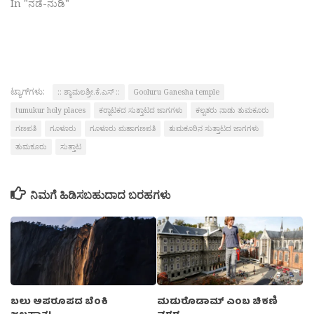
In "ನಡೆ-ನುಡಿ"
ಟ್ಯಾಗ್‌ಗಳು:
:: ಶ್ಯಾಮಲಶ್ರೀ.ಕೆ.ಎಸ್ ::
Gooluru Ganesha temple
tumukur holy places
ಕರ‍್ನಾಟಕದ ಸುತ್ತಾಟದ ಜಾಗಗಳು
ಕಲ್ಪತರು ನಾಡು ತುಮಕೂರು
ಗಣಪತಿ
ಗೂಳೂರು
ಗೂಳೂರು ಮಹಾಗಣಪತಿ
ತುಮಕೂರಿನ ಸುತ್ತಾಟದ ಜಾಗಗಳು
ತುಮಕೂರು
ಸುತ್ತಾಟ
ನಿಮಗೆ ಹಿಡಿಸಬಹುದಾದ ಬರಹಗಳು
ಬಲು ಅಪರೂಪದ ಬೆಂಕಿ
ಮಡುರೊಡಾಮ್ ಎಂಬ ಚಿಕಣಿ