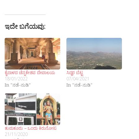
ಇದೇ ಬಗೆಯವು:
ಕೈದಾಳದ ಚೆನ್ನಕೇಶವ ದೇವಾಲಯ
ಸಿದ್ದರ ಬೆಟ್ಟ
18/01/2022
07/04/2021
In "ನಡೆ-ನುಡಿ"
In "ನಡೆ-ನುಡಿ"
ತುಮಕೂರು – ಒಂದು ಕಿರುನೋಟ
21/11/2020