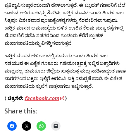
ಪ್ರತಿಶ್ಟಾಪಿಸುತ್ತಾರೆಂಬುದಾಗಿ ಹೇಳಲಾಗುತ್ತದೆ. ಈ ಬ್ರುಹತ್ ಗಣಪನಿಗೆ ಬೆಲೆ
ಬಾಳುವ ಆಬರಣಗಳನ್ನು ತೊಡಿಸಿ, ಕಾರ‍್ತಿಕ ಮಾಸದ ಒಂದು ತಿಂಗಳ ಕಾಲ
ನಿತ್ಯವೂ ವಿಶೇಶವಾದ ಪೂಜಾಕೈಂಕರ‍್ಯಗಳನ್ನು ನೆರವೇರಿಸಲಾಗುವುದು.
ಕಾರ‍್ತಿಕ ಮಾಸದ ಅಮವಾಸ್ಯೆಯ ಬಳಿಕ ಊರಿನ ಕೆಲವು ಮುಕ್ಯ ರಸ್ತೆಗಳಲ್ಲಿ
ಮೆರವಣಿಗೆ ನಡೆಸಿ ಸಡಗರದಿಂದ ಗೂಳೂರು ಕೆರೆಗೆ ಬ್ರುಹತ್
ಮಹಾಗಣಪತಿಯನ್ನು ವಿಸರ‍್ಜಿಸಲಾಗುತ್ತದೆ.
ಕಾರ‍್ತಿಕ ಮಾಸದ ಚಳಿಗಾಲದಲ್ಲಿ ಸುಮಾರು ಒಂದು ತಿಂಗಳ ಕಾಲ
ನಡೆಯುವ ಈ ಏಕೈಕ ಗೂಳೂರು ಗಣೇಶೋತ್ಸವಕ್ಕೆ ಇಲ್ಲಿನ ಬಕ್ತಾದಿಗಳು
ಮಾತ್ರವಲ್ಲ, ತುಮಕೂರು ಜಿಲ್ಲೆಯ ಸುತ್ತಮುತ್ತ ಮತ್ತು ನಾಡಿನಾದ್ಯಂತ ನಾನಾ
ಬಾಗಗಳಿಂದ ಬಕ್ತರು ಇಲ್ಲಿಗೆ ಆಗಮಿಸಿ ಬಕ್ತಿ ಸಮರ‍್ಪಣೆ ಮಾಡಿ ಈ ವಿಶೇಶ
ಮಹಾಗಣಪತಿಯ ಕ್ರುಪೆಗೆ ಪಾತ್ರರಾಗಲು ಇಚ್ಚಿಸುತ್ತಾರೆ.
( ಚಿತ್ರಸೆಲೆ:
facebook.com
)
Share this: