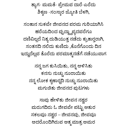
ತ್ಯಾಗ- ಮಮತೆ- ಪ್ರೇಮವ ದಾರೆ-ಎರೆದು
ಶಿಕ್ಶಣ -ಸಂಸ್ಕಾರ ಜ್ಯೋತಿ ಬೆಳಗಿ,
ಸಂತಾನ ಸುಕವೇ ಜೀವನದ ಪರಮ ಗುರಿಯಾಗಿಸಿ
ಹರೆಯದಿಂದ ವ್ರುದ್ದ್ದಾಪ್ಯದವರೆಗೂ
ದಣಿವಿಲ್ಲದೆ ನಿತ್ಯ ದುಡಿಯುತ್ತ ನಡೆದು ಕ್ರುತಾರ‍್ತರಾಗಿ,
ಸಂತಸದಿ ನಲಿದು ಕುಣಿದು ,ಕೊನೆಗೊಂದು ದಿನ
ಇದ್ದುದೆಲ್ಲವ ತೊರೆದು ಪರಮಾತ್ಮನಡೆಗೆ ನಡೆಯುವಾಗ
ನನ್ನ ಜಗ ಕುಸಿಯಿತು, ನನ್ನ ಅಳಿಸಿತು
ಕನಸು ನುಚ್ಚು ನೂರಾಯಿತು
ನನ್ನ ಲೋಕ ಕ್ಶಣಾರ‍್ದದಿ ನುಚ್ಚು ನೂರಾಯಿತು
ಮಗುಚಿತು ಜೀವನದ ಪುಟಗಳು
ಸಾವು ಹೇಳಿತು ಜೀವನ ನಶ್ವರ
ಮರುಗದಿರು ಓ ಜೀವವೇ ಪಟ್ಟು ಆತುರ
ಸಕಲವೂ ನಶ್ವರ – ಜೀವನವು, ಜೀವವೂ
ಅದರೊಂದಿಗಿರುವ ಆತ್ಮ ಮಾತ್ರ ಅಮರ