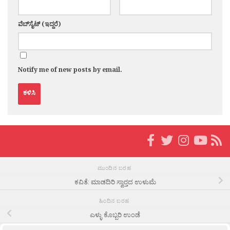
ವೆಬ್‌ಸೈಟ್ (ಇದ್ದರೆ)
Notify me of new posts by email.
ಮುಂದಿನ ಬರಹ
ಕವಿತೆ: ಮಾಡದಿರಿ ಸ್ವಾರ‍್ತದ ಉಳುಮೆ
ಹಿಂದಿನ ಬರಹ
ಎಳ್ಳು ಕೊಬ್ಬರಿ ಉಂಡೆ