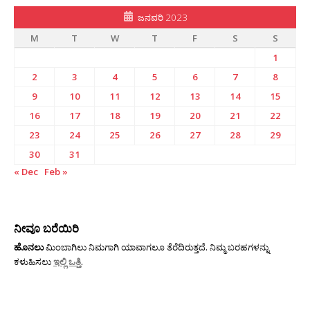
ಜನವರಿ 2023
M
T
W
T
F
S
S
1
2
3
4
5
6
7
8
9
10
11
12
13
14
15
16
17
18
19
20
21
22
23
24
25
26
27
28
29
30
31
« Dec
Feb »
ನೀವೂ ಬರೆಯಿರಿ
ಹೊನಲು
ಮಿಂಬಾಗಿಲು ನಿಮಗಾಗಿ ಯಾವಾಗಲೂ ತೆರೆದಿರುತ್ತದೆ. ನಿಮ್ಮ ಬರಹಗಳನ್ನು
ಕಳುಹಿಸಲು
ಇಲ್ಲಿ ಒತ್ತಿ
.