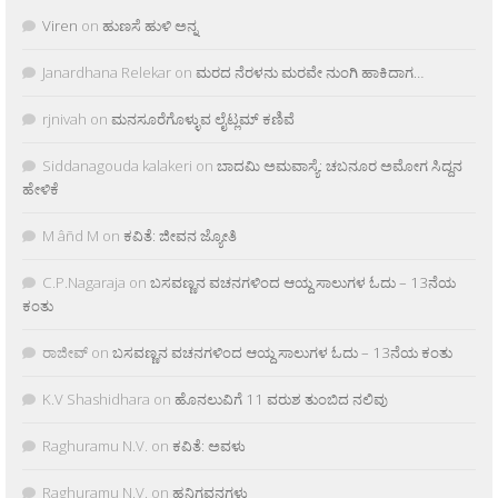
Viren
on
ಹುಣಸೆ ಹುಳಿ ಅನ್ನ
Janardhana Relekar
on
ಮರದ ನೆರಳನು ಮರವೇ ನುಂಗಿ ಹಾಕಿದಾಗ…
rjnivah
on
ಮನಸೂರೆಗೊಳ್ಳುವ ಲೈಟ್ಲಮ್ ಕಣಿವೆ
Siddanagouda kalakeri
on
ಬಾದಮಿ ಅಮವಾಸ್ಯೆ: ಚಬನೂರ ಅಮೋಗ ಸಿದ್ದನ
ಹೇಳಿಕೆ
M âñd M
on
ಕವಿತೆ: ಜೀವನ ಜ್ಯೋತಿ
C.P.Nagaraja
on
ಬಸವಣ್ಣನ ವಚನಗಳಿಂದ ಆಯ್ದ ಸಾಲುಗಳ ಓದು – 13ನೆಯ
ಕಂತು
ರಾಜೀವ್
on
ಬಸವಣ್ಣನ ವಚನಗಳಿಂದ ಆಯ್ದ ಸಾಲುಗಳ ಓದು – 13ನೆಯ ಕಂತು
K.V Shashidhara
on
ಹೊನಲುವಿಗೆ 11 ವರುಶ ತುಂಬಿದ ನಲಿವು
Raghuramu N.V.
on
ಕವಿತೆ: ಅವಳು
Raghuramu N.V.
on
ಹನಿಗವನಗಳು