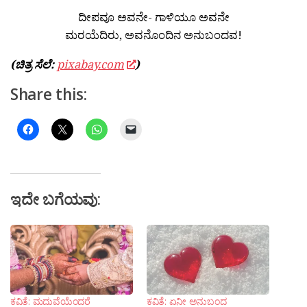
ದೀಪವೂ ಅವನೇ- ಗಾಳಿಯೂ ಅವನೇ
ಮರಯೆದಿರು, ಅವನೊಂದಿನ ಅನುಬಂದವ!
(ಚಿತ್ರ ಸೆಲೆ:
pixabay.com
)
Share this:
ಇದೇ ಬಗೆಯವು:
ಕವಿತೆ: ಮದುವೆಯೆಂದರೆ
ಕವಿತೆ: ಏನೀ ಅನುಬಂದ