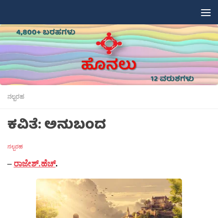
Skip to content
ನಲ್ಬರಹ
ಕವಿತೆ: ಅನುಬಂದ
ನಲ್ಬರಹ
–
ರಾಜೇಶ್.ಹೆಚ್
.