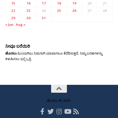
15
16
17
18
19
20
21
22
23
24
25
26
27
28
29
30
31
« Jun
Aug »
ನೀವೂ ಬರೆಯಿರಿ
ಹೊನಲು
ಮಿಂಬಾಗಿಲು ನಿಮಗಾಗಿ ಯಾವಾಗಲೂ ತೆರೆದಿರುತ್ತದೆ. ನಿಮ್ಮ ಬರಹಗಳನ್ನು
ಕಳುಹಿಸಲು
ಇಲ್ಲಿ ಒತ್ತಿ
.
ಹೊನಲು © 2026.