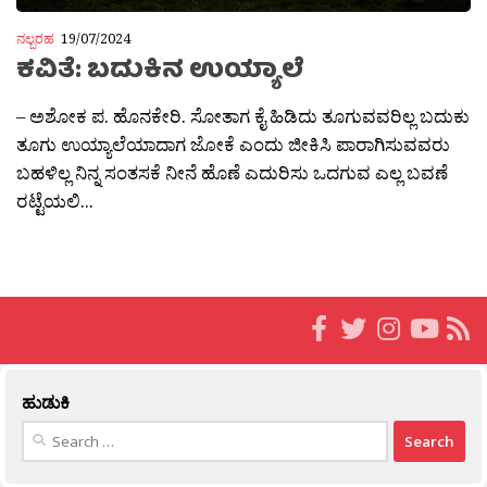
ನಲ್ಬರಹ
19/07/2024
ಕವಿತೆ: ಬದುಕಿನ ಉಯ್ಯಾಲೆ
– ಅಶೋಕ ಪ. ಹೊನಕೇರಿ. ಸೋತಾಗ ಕೈ ಹಿಡಿದು ತೂಗುವವರಿಲ್ಲ ಬದುಕು
ತೂಗು ಉಯ್ಯಾಲೆಯಾದಾಗ ಜೋಕೆ ಎಂದು ಜೀಕಿಸಿ ಪಾರಾಗಿಸುವವರು
ಬಹಳಿಲ್ಲ ನಿನ್ನ ಸಂತಸಕೆ ನೀನೆ ಹೊಣೆ ಎದುರಿಸು ಒದಗುವ ಎಲ್ಲ ಬವಣೆ
ರಟ್ಟೆಯಲಿ...
ಹುಡುಕಿ
Search
for: