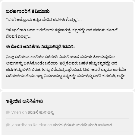
ಬರಹಗಾರರಿಗೆ ಕಿವಿಮಾತು
“ನನಗೆ ಅಶ್ಟೊಂದು ಕನ್ನಡ ಬೇರಿನ ಪದಗಳು ಗೊತ್ತಿಲ್ಲ”…
“ಹೊನಲಿಗಾಗಿ ಬರಹ ಬರೆಯೋದು ಕಶ್ಟವಾಗುತ್ತೆ. ಕನ್ನಡದ್ದೇ ಆದ ಪದಗಳು ಕೂಡಲೆ
ನೆನಪಿಗೆ ಬರಲ್ಲ”…
ಈ ಮೇಲಿನ ಅನಿಸಿಕೆಗಳು ನಿಮ್ಮದಾಗಿದ್ದರೆ ಗಮನಿಸಿ:
ನೀವು ಬರೆಯುವ ಹಾಗೆಯೇ ಬರೆಯಿರಿ. ನಿಮಗೆ ಯಾವ ಪದಗಳು ತೋಚುವುದೋ
ಅವುಗಳನ್ನು ಬಳಸಿಕೊಂಡೇ ಬರೆಯಿರಿ. ಇಲ್ಲಿ ಕೆಲವರು ಬಹಳ ಹೆಚ್ಚು ಕನ್ನಡದ್ದೇ ಆದ
ಪದಗಳನ್ನು ಬಳಸಿ ಬರಹಗಳನ್ನು ಬರೆಯುತ್ತಿದ್ದಾರೆಂಬುದು ದಿಟ. ಆದರೆ ಎಲ್ಲರೂ ಹಾಗೆಯೇ
ಬರೆಯಬೇಕೆಂದೇನೂ ಇಲ್ಲ. ನಿಮಗಾದಶ್ಟು ಕನ್ನಡದ್ದೇ ಪದಗಳನ್ನು ಬಳಸಿ ಬರೆಯಿರಿ, ಅಶ್ಟೇ.
ಇತ್ತೀಚಿನ ಅನಿಸಿಕೆಗಳು
Viren
on
ಹುಣಸೆ ಹುಳಿ ಅನ್ನ
Janardhana Relekar
on
ಮರದ ನೆರಳನು ಮರವೇ ನುಂಗಿ ಹಾಕಿದಾಗ…