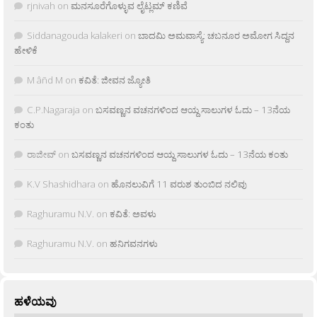
rjnivah
on
ಮನಸೂರೆಗೊಳ್ಳುವ ಲೈಟ್ಲಮ್ ಕಣಿವೆ
Siddanagouda kalakeri
on
ಬಾದಮಿ ಅಮವಾಸ್ಯೆ: ಚಬನೂರ ಅಮೋಗ ಸಿದ್ದನ
ಹೇಳಿಕೆ
M âñd M
on
ಕವಿತೆ: ಜೀವನ ಜ್ಯೋತಿ
C.P.Nagaraja
on
ಬಸವಣ್ಣನ ವಚನಗಳಿಂದ ಆಯ್ದ ಸಾಲುಗಳ ಓದು – 13ನೆಯ
ಕಂತು
ರಾಜೀವ್
on
ಬಸವಣ್ಣನ ವಚನಗಳಿಂದ ಆಯ್ದ ಸಾಲುಗಳ ಓದು – 13ನೆಯ ಕಂತು
K.V Shashidhara
on
ಹೊನಲುವಿಗೆ 11 ವರುಶ ತುಂಬಿದ ನಲಿವು
Raghuramu N.V.
on
ಕವಿತೆ: ಅವಳು
Raghuramu N.V.
on
ಹನಿಗವನಗಳು
ಹಳೆಯವು