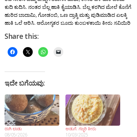
ಕುದಿ ಕುದಿಸಿ. ನಂತರ ಬೆಲ್ಲ ಹಾಕಿ ಕೈಯಾಡಿಸಿ. ಬೆಲ್ಲ ಕರಗಿದ ಮೇಲೆ ಕೊನೆಗೆ
ಹುರಿದ ಬಾದಾಮಿ, ಗೋಡಂಬಿ, ಒಣ ದ್ರಾಕ್ಶಿ ಮತ್ತು ಪುಡಿಮಾಡಿದ ಏಲಕ್ಕಿ
ಹಾಕಿ ಒಲೆ ಆರಿಸಿ. ಆರೋಗ್ಯಕರ ಬೂದು ಕುಂಬಳಕಾಯಿ ಕೀರು ಸವಿಯಿರಿ
Share this:
ಇದೇ ಬಗೆಯವು:
ರಾಗಿ ಲಾಡು
ಅಡುಗೆ: ಗಜ್ಜರಿ ಕೀರು
08/05/2026
10/03/2025