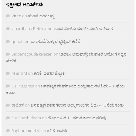
ಇತ್ತೀಚಿನ ಅನಿಸಿಕೆಗಳು
Viren
on
ಹುಣಸೆ ಹುಳಿ ಅನ್ನ
Janardhana Relekar
on
ಮರದ ನೆರಳನು ಮರವೇ ನುಂಗಿ ಹಾಕಿದಾಗ…
rjnivah
on
ಮನಸೂರೆಗೊಳ್ಳುವ ಲೈಟ್ಲಮ್ ಕಣಿವೆ
Siddanagouda kalakeri
on
ಬಾದಮಿ ಅಮವಾಸ್ಯೆ: ಚಬನೂರ ಅಮೋಗ ಸಿದ್ದನ
ಹೇಳಿಕೆ
M âñd M
on
ಕವಿತೆ: ಜೀವನ ಜ್ಯೋತಿ
C.P.Nagaraja
on
ಬಸವಣ್ಣನ ವಚನಗಳಿಂದ ಆಯ್ದ ಸಾಲುಗಳ ಓದು – 13ನೆಯ
ಕಂತು
ರಾಜೀವ್
on
ಬಸವಣ್ಣನ ವಚನಗಳಿಂದ ಆಯ್ದ ಸಾಲುಗಳ ಓದು – 13ನೆಯ ಕಂತು
K.V Shashidhara
on
ಹೊನಲುವಿಗೆ 11 ವರುಶ ತುಂಬಿದ ನಲಿವು
Raghuramu N.V.
on
ಕವಿತೆ: ಅವಳು