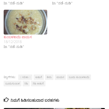
In "ನಡೆ-ನುಡಿ"
In "ನಡೆ-ನುಡಿ"
ಕುಂಬಳಕಾಯಿ ಪಾಯಸ
18/12/2018
In "ನಡೆ-ನುಡಿ"
ಟ್ಯಾಗ್‌ಗಳು:
:: ಸವಿತಾ ::
ಅಡುಗೆ
ಕೀರು
ಪಾಯಸ
ಬೂದು ಕುಂಬಳಕಾಯಿ
ಬೂದುಗುಂಬಳ
ಸಿಹಿ
ಸಿಹಿ ಅಡುಗೆ
ನಿಮಗೆ ಹಿಡಿಸಬಹುದಾದ ಬರಹಗಳು