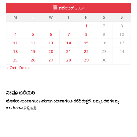
ನವೆಂಬರ್ 2024
M
T
W
T
F
S
S
1
2
3
4
5
6
7
8
9
10
11
12
13
14
15
16
17
18
19
20
21
22
23
24
25
26
27
28
29
30
« Oct
Dec »
ನೀವೂ ಬರೆಯಿರಿ
ಹೊನಲು
ಮಿಂಬಾಗಿಲು ನಿಮಗಾಗಿ ಯಾವಾಗಲೂ ತೆರೆದಿರುತ್ತದೆ. ನಿಮ್ಮ ಬರಹಗಳನ್ನು
ಕಳುಹಿಸಲು
ಇಲ್ಲಿ ಒತ್ತಿ
.