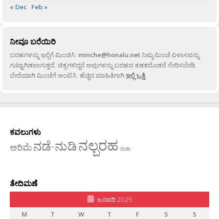
« Dec
Feb »
ನೀವೂ ಬರೆಯಿರಿ
ಬರಹಗಳನ್ನು ಇಲ್ಲಿಗೆ ಮಿಂಚಿಸಿ:
minche@honalu.net
ನಿಮ್ಮ ಮಿಂಚೆ ವಿಳಾಸವನ್ನು
ಗುಟ್ಟಾಗಿಡಲಾಗುತ್ತದೆ. ಚಿತ್ರಗಳಿದ್ದರೆ ಅವುಗಳನ್ನು ಬರಹದ ಕಡತದೊಡನೆ ಸೇರಿಸಬೇಡಿ,
ಬೇರೆಯಾಗಿ ಮಿಂಚೆಗೆ ಅಂಟಿಸಿ. ಹೆಚ್ಚಿನ ಮಾಹಿತಿಗಾಗಿ
ಇಲ್ಲಿ ಒತ್ತಿ
.
ಕವಲುಗಳು
ನಲ್ಬರಹ
ನಡೆ-ನುಡಿ
ಅರಿಮೆ
ನಾಡು
ತೇದಿಮಣೆ
ಜನವರಿ 2025
M
T
W
T
F
S
S