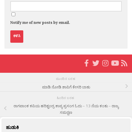
Notify me of new posts by email.
ಮುಂದಿನ ಬರಹ
ಮಾಡಿ ನೋಡಿ ಶಾವಿಗೆ ಕೇಸರಿ ಬಾತು
ಹಿಂದಿನ ಬರಹ
ರಾಗವಾಂಕ ಕವಿಯ ಹರಿಶ್ಚಂದ್ರ ಕಾವ್ಯ ಪ್ರಸಂಗ ಓದು – 13 ನೆಯ ಕಂತು – ರಾಜ್ಯ
ಸಮರ್‍ಪಣ
ಹುಡುಕಿ