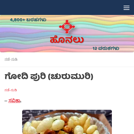
Skip to content
ನಡೆ-ನುಡಿ
ಗೋದಿ ಪುರಿ (ಚುರುಮುರಿ)
ನಡೆ-ನುಡಿ
–
ಸವಿತಾ
.