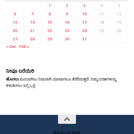
1
2
3
4
5
6
7
8
9
10
11
12
13
14
15
16
17
18
19
20
21
22
23
24
25
26
27
28
29
30
31
« Dec
Feb »
ನೀವೂ ಬರೆಯಿರಿ
ಹೊನಲು
ಮಿಂಬಾಗಿಲು ನಿಮಗಾಗಿ ಯಾವಾಗಲೂ ತೆರೆದಿರುತ್ತದೆ. ನಿಮ್ಮ ಬರಹಗಳನ್ನು
ಕಳುಹಿಸಲು
ಇಲ್ಲಿ ಒತ್ತಿ
.
ಹೊನಲು © 2026.