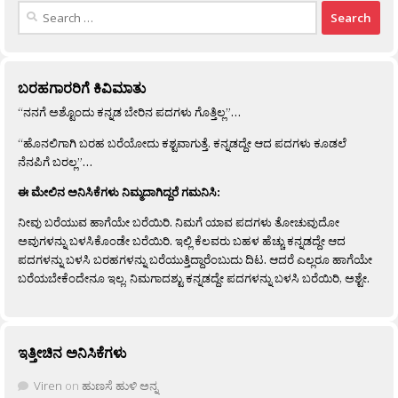
Search
for:
ಬರಹಗಾರರಿಗೆ ಕಿವಿಮಾತು
“ನನಗೆ ಅಶ್ಟೊಂದು ಕನ್ನಡ ಬೇರಿನ ಪದಗಳು ಗೊತ್ತಿಲ್ಲ”…
“ಹೊನಲಿಗಾಗಿ ಬರಹ ಬರೆಯೋದು ಕಶ್ಟವಾಗುತ್ತೆ. ಕನ್ನಡದ್ದೇ ಆದ ಪದಗಳು ಕೂಡಲೆ
ನೆನಪಿಗೆ ಬರಲ್ಲ”…
ಈ ಮೇಲಿನ ಅನಿಸಿಕೆಗಳು ನಿಮ್ಮದಾಗಿದ್ದರೆ ಗಮನಿಸಿ:
ನೀವು ಬರೆಯುವ ಹಾಗೆಯೇ ಬರೆಯಿರಿ. ನಿಮಗೆ ಯಾವ ಪದಗಳು ತೋಚುವುದೋ
ಅವುಗಳನ್ನು ಬಳಸಿಕೊಂಡೇ ಬರೆಯಿರಿ. ಇಲ್ಲಿ ಕೆಲವರು ಬಹಳ ಹೆಚ್ಚು ಕನ್ನಡದ್ದೇ ಆದ
ಪದಗಳನ್ನು ಬಳಸಿ ಬರಹಗಳನ್ನು ಬರೆಯುತ್ತಿದ್ದಾರೆಂಬುದು ದಿಟ. ಆದರೆ ಎಲ್ಲರೂ ಹಾಗೆಯೇ
ಬರೆಯಬೇಕೆಂದೇನೂ ಇಲ್ಲ. ನಿಮಗಾದಶ್ಟು ಕನ್ನಡದ್ದೇ ಪದಗಳನ್ನು ಬಳಸಿ ಬರೆಯಿರಿ, ಅಶ್ಟೇ.
ಇತ್ತೀಚಿನ ಅನಿಸಿಕೆಗಳು
Viren
on
ಹುಣಸೆ ಹುಳಿ ಅನ್ನ