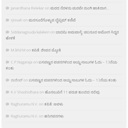
Janardhana Relekar
on
ಮರದ ನೆರಳನು ಮರವೇ ನುಂಗಿ ಹಾಕಿದಾಗ…
rjnivah
on
ಮನಸೂರೆಗೊಳ್ಳುವ ಲೈಟ್ಲಮ್ ಕಣಿವೆ
Siddanagouda kalakeri
on
ಬಾದಮಿ ಅಮವಾಸ್ಯೆ: ಚಬನೂರ ಅಮೋಗ ಸಿದ್ದನ
ಹೇಳಿಕೆ
M âñd M
on
ಕವಿತೆ: ಜೀವನ ಜ್ಯೋತಿ
C.P.Nagaraja
on
ಬಸವಣ್ಣನ ವಚನಗಳಿಂದ ಆಯ್ದ ಸಾಲುಗಳ ಓದು – 13ನೆಯ
ಕಂತು
ರಾಜೀವ್
on
ಬಸವಣ್ಣನ ವಚನಗಳಿಂದ ಆಯ್ದ ಸಾಲುಗಳ ಓದು – 13ನೆಯ ಕಂತು
K.V Shashidhara
on
ಹೊನಲುವಿಗೆ 11 ವರುಶ ತುಂಬಿದ ನಲಿವು
Raghuramu N.V.
on
ಕವಿತೆ: ಅವಳು
Raghuramu N.V.
on
ಹನಿಗವನಗಳು