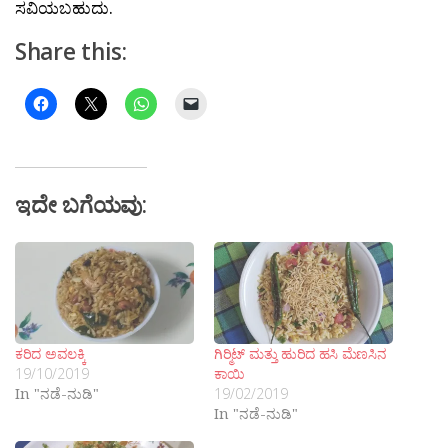
ಸವಿಯಬಹುದು.
Share this:
ಇದೇ ಬಗೆಯವು:
ಕರಿದ ಅವಲಕ್ಕಿ
ಗಿರ‍್ಮಿಟ್ ಮತ್ತು ಹುರಿದ ಹಸಿ ಮೆಣಸಿನ
19/10/2019
ಕಾಯಿ
In "ನಡೆ-ನುಡಿ"
19/02/2019
In "ನಡೆ-ನುಡಿ"