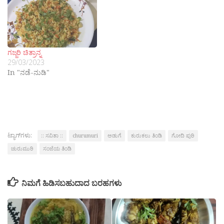
ಗಜ್ಜರಿ ಚಿತ್ರಾನ್ನ
29/03/2023
In "ನಡೆ-ನುಡಿ"
ಟ್ಯಾಗ್‌ಗಳು:
:: ಸವಿತಾ ::
churumuri
ಅಡುಗೆ
ಕುರುಕಲು ತಿಂಡಿ
ಗೋದಿ ಪುರಿ
ಚುರುಮುರಿ
ಸಂಜೆಯ ತಿಂಡಿ
ನಿಮಗೆ ಹಿಡಿಸಬಹುದಾದ ಬರಹಗಳು