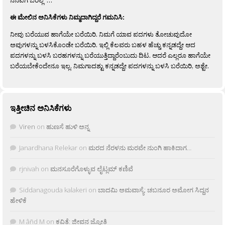
ಈ ಮೇಲಿನ ಅನಿಸಿಕೆಗಳು ನಿಮ್ಮದಾಗಿದ್ದರೆ ಗಮನಿಸಿ:
ನೀವು ಬರೆಯುವ ಹಾಗೆಯೇ ಬರೆಯಿರಿ. ನಿಮಗೆ ಯಾವ ಪದಗಳು ತೋಚುವುದೋ
ಅವುಗಳನ್ನು ಬಳಸಿಕೊಂಡೇ ಬರೆಯಿರಿ. ಇಲ್ಲಿ ಕೆಲವರು ಬಹಳ ಹೆಚ್ಚು ಕನ್ನಡದ್ದೇ ಆದ
ಪದಗಳನ್ನು ಬಳಸಿ ಬರಹಗಳನ್ನು ಬರೆಯುತ್ತಿದ್ದಾರೆಂಬುದು ದಿಟ. ಆದರೆ ಎಲ್ಲರೂ ಹಾಗೆಯೇ
ಬರೆಯಬೇಕೆಂದೇನೂ ಇಲ್ಲ. ನಿಮಗಾದಶ್ಟು ಕನ್ನಡದ್ದೇ ಪದಗಳನ್ನು ಬಳಸಿ ಬರೆಯಿರಿ, ಅಶ್ಟೇ.
ಇತ್ತೀಚಿನ ಅನಿಸಿಕೆಗಳು
Viren
on
ಹುಣಸೆ ಹುಳಿ ಅನ್ನ
Janardhana Relekar
on
ಮರದ ನೆರಳನು ಮರವೇ ನುಂಗಿ ಹಾಕಿದಾಗ…
rjnivah
on
ಮನಸೂರೆಗೊಳ್ಳುವ ಲೈಟ್ಲಮ್ ಕಣಿವೆ
Siddanagouda kalakeri
on
ಬಾದಮಿ ಅಮವಾಸ್ಯೆ: ಚಬನೂರ ಅಮೋಗ ಸಿದ್ದನ
ಹೇಳಿಕೆ
M âñd M
on
ಕವಿತೆ: ಜೀವನ ಜ್ಯೋತಿ