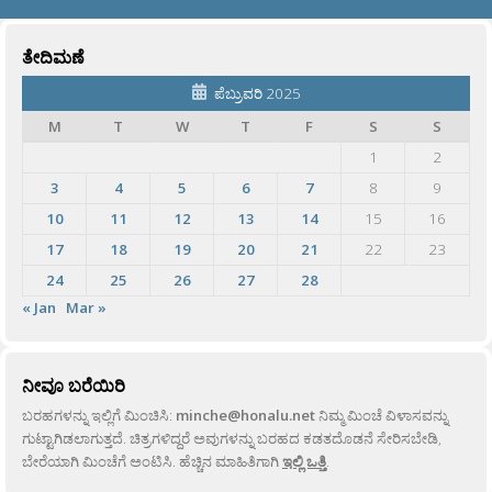
ತೇದಿಮಣೆ
ಪೆಬ್ರುವರಿ 2025
M
T
W
T
F
S
S
1
2
3
4
5
6
7
8
9
10
11
12
13
14
15
16
17
18
19
20
21
22
23
24
25
26
27
28
« Jan
Mar »
ನೀವೂ ಬರೆಯಿರಿ
ಬರಹಗಳನ್ನು ಇಲ್ಲಿಗೆ ಮಿಂಚಿಸಿ:
minche@honalu.net
ನಿಮ್ಮ ಮಿಂಚೆ ವಿಳಾಸವನ್ನು
ಗುಟ್ಟಾಗಿಡಲಾಗುತ್ತದೆ. ಚಿತ್ರಗಳಿದ್ದರೆ ಅವುಗಳನ್ನು ಬರಹದ ಕಡತದೊಡನೆ ಸೇರಿಸಬೇಡಿ,
ಬೇರೆಯಾಗಿ ಮಿಂಚೆಗೆ ಅಂಟಿಸಿ. ಹೆಚ್ಚಿನ ಮಾಹಿತಿಗಾಗಿ
ಇಲ್ಲಿ ಒತ್ತಿ
.