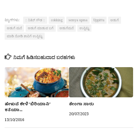
ಟ್ಯಾಗ್‌ಗಳು:
:: ನಿತಿನ್ ಗೌಡ ::
cokking
semya upma
Uppittu
ಅಡುಗೆ
ಅಡುಗೆ ಮನೆ
ಅಡುಗೆ ಮಾಡುವ ಬಗೆ
ಅಡುಗೆಮನೆ
ಉಪ್ಪಿಟ್ಟು
ಮಾಡಿ ನೋಡಿ ಶಾವಿಗೆ ಉಪ್ಪಿಟ್ಟು
ನಿಮಗೆ ಹಿಡಿಸಬಹುದಾದ ಬರಹಗಳು
ಹೇಳುವೆ ಕೇಳಿ ‘ಬಿರಿಯಾನಿ’
ಶೇಂಗಾ ಸಾರು
ಕತೆಯಾ…
20/07/2023
13/10/2016