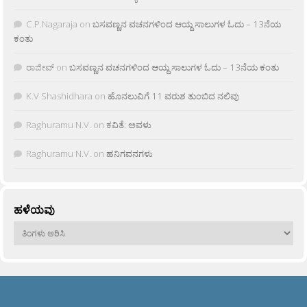
C.P.Nagaraja
on
ಬಸವಣ್ಣನ ವಚನಗಳಿಂದ ಆಯ್ದ ಸಾಲುಗಳ ಓದು – 13ನೆಯ
ಕಂತು
ರಾಜೀವ್
on
ಬಸವಣ್ಣನ ವಚನಗಳಿಂದ ಆಯ್ದ ಸಾಲುಗಳ ಓದು – 13ನೆಯ ಕಂತು
K.V Shashidhara
on
ಹೊನಲುವಿಗೆ 11 ವರುಶ ತುಂಬಿದ ನಲಿವು
Raghuramu N.V.
on
ಕವಿತೆ: ಅವಳು
Raghuramu N.V.
on
ಹನಿಗವನಗಳು
ಹಳೆಯವು
ಹಳೆಯವು