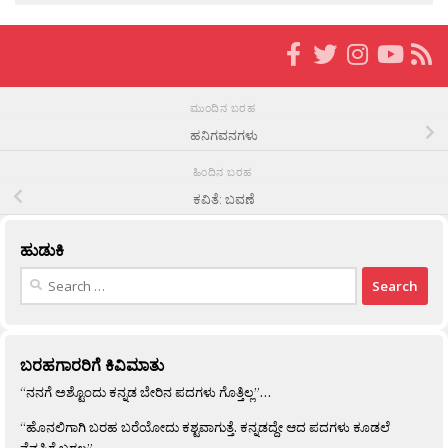
ಮುಂದಿನ ಬರಹ
ಹನಿಗವನಗಳು
ಹಿಂದಿನ ಬರಹ
ಕವಿತೆ: ಬವಣೆ
ಹುಡುಕಿ
Search
for:
ಬರಹಗಾರರಿಗೆ ಕಿವಿಮಾತು
“ನನಗೆ ಅಶ್ಟೊಂದು ಕನ್ನಡ ಬೇರಿನ ಪದಗಳು ಗೊತ್ತಿಲ್ಲ”…
“ಹೊನಲಿಗಾಗಿ ಬರಹ ಬರೆಯೋದು ಕಶ್ಟವಾಗುತ್ತೆ. ಕನ್ನಡದ್ದೇ ಆದ ಪದಗಳು ಕೂಡಲೆ
ನೆನಪಿಗೆ ಬರಲ್ಲ”…