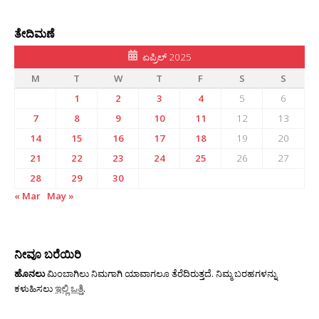
ತೇದಿಮಣೆ
ಏಪ್ರಿಲ್ 2025
M
T
W
T
F
S
S
1
2
3
4
5
6
7
8
9
10
11
12
13
14
15
16
17
18
19
20
21
22
23
24
25
26
27
28
29
30
« Mar
May »
ನೀವೂ ಬರೆಯಿರಿ
ಹೊನಲು
ಮಿಂಬಾಗಿಲು ನಿಮಗಾಗಿ ಯಾವಾಗಲೂ ತೆರೆದಿರುತ್ತದೆ. ನಿಮ್ಮ ಬರಹಗಳನ್ನು
ಕಳುಹಿಸಲು
ಇಲ್ಲಿ ಒತ್ತಿ
.