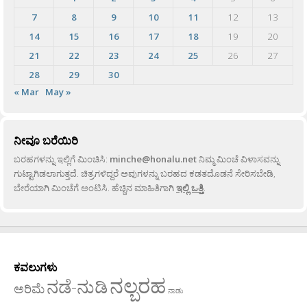
7
8
9
10
11
12
13
14
15
16
17
18
19
20
21
22
23
24
25
26
27
28
29
30
« Mar
May »
ನೀವೂ ಬರೆಯಿರಿ
ಬರಹಗಳನ್ನು ಇಲ್ಲಿಗೆ ಮಿಂಚಿಸಿ:
minche@honalu.net
ನಿಮ್ಮ ಮಿಂಚೆ ವಿಳಾಸವನ್ನು
ಗುಟ್ಟಾಗಿಡಲಾಗುತ್ತದೆ. ಚಿತ್ರಗಳಿದ್ದರೆ ಅವುಗಳನ್ನು ಬರಹದ ಕಡತದೊಡನೆ ಸೇರಿಸಬೇಡಿ,
ಬೇರೆಯಾಗಿ ಮಿಂಚೆಗೆ ಅಂಟಿಸಿ. ಹೆಚ್ಚಿನ ಮಾಹಿತಿಗಾಗಿ
ಇಲ್ಲಿ ಒತ್ತಿ
.
ಕವಲುಗಳು
ನಲ್ಬರಹ
ನಡೆ-ನುಡಿ
ಅರಿಮೆ
ನಾಡು