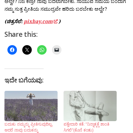
ಅಲ್ವೇ? ನಿಜ ಕಣ್ರೀ ನಾವು ಬದಲಾಗಬೇಕು. ಸಾಯುವ ಸಮಯ ಬಂದಾಗ
ನಮ್ಮ ಸುತ್ತ ಪ್ರೀತಿಯ ಸಮುದ್ರವೇ ಹರಿದು ಬರಬೇಕು ಅಲ್ವೇ?
(ಚಿತ್ರಸೆಲೆ:
pixbay.com
)
Share this:
ಇದೇ ಬಗೆಯವು:
ಬದುಕು ನಮ್ಮನ್ನು ಪ್ರೀತಿಸುವುದಿಲ್ಲ,
ಪತ್ತೇದಾರಿ ಕತೆ: “ನಿನ್ನಾತ್ಮಕ್ಕೆ ಶಾಂತಿ
ಆದರೆ ನಾವು ಬದುಕನ್ನು
ಸಿಗಲಿ”(ಕೊನೆ ಕಂತು)