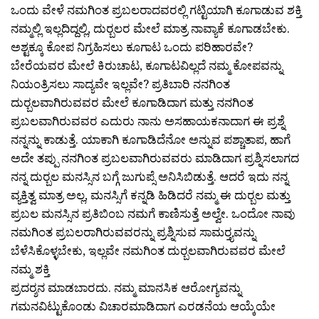
ಒಂದು ವೇಳೆ ನಮಗಿಂತ ಪ್ರಬಲರಾದವರಲ್ಲಿ ಗಟ್ಟಿಯಾಗಿ ಕೂಗಾಡುವ ಶಕ್ತಿ
ನಮ್ಮಲ್ಲಿ ಇಲ್ಲದಿದ್ದಲ್ಲಿ, ದುರ‍್ಬಲರ ಮೇಲೆ ಮಾತ್ರ ನಾವ್ಯಾಕೆ ಕೂಗಾಡಬೇಕು.
ಅಶ್ಟಕ್ಕೂ ಕೋಪ ನಿಗ್ರಹಿಸಲು ಕೂಗಾಟ ಒಂದು ಪರಿಹಾರವೇ?
ಬೇರೆಯವರ ಮೇಲೆ ಕಿರುಚಾಟ, ಕೂಗಾಟವಿಲ್ಲದೆ ನಮ್ಮ ಕೋಪವನ್ನು
ನಿಯಂತ್ರಿಸಲು ಸಾದ್ಯವೇ ಇಲ್ಲವೇ? ಪ್ರತಿಬಾರಿ ನನಗಿಂತ
ದುರ‍್ಬಲವಾಗಿರುವವರ ಮೇಲೆ ಕೂಗಾಡಿದಾಗ ಮತ್ತು ನನಗಿಂತ
ಪ್ರಬಲವಾಗಿರುವವರ ಎದುರು ನಾನು ಅಸಹಾಯಕನಾದಾಗ ಈ ಪ್ರಶ್ನೆ
ನನ್ನನ್ನು ಕಾಡುತ್ತೆ. ಯಾಕಾಗಿ ಕೂಗಾಡಿದೆನೋ ಅನ್ನುವ ಪಶ್ಚಾತಾಪ, ಹಾಗೆ
ಅದೇ ತಪ್ಪು ನನಗಿಂತ ಪ್ರಬಲವಾಗಿರುವವರು ಮಾಡಿದಾಗ ಪ್ರಶ್ನಿಸಲಾಗದ
ನನ್ನ ದುರ‍್ಬಲ ಮನಸ್ಸಿನ ಬಗ್ಗೆ ಜುಗುಪ್ಸೆ ಅನಿಸಿಬಿಡುತ್ತೆ. ಆದರೆ ಇದು ನನ್ನ
ವ್ಯಕ್ತಿತ್ವ ಮಾತ್ರ ಅಲ್ಲ, ಮನಸ್ಸಿಗೆ ಕನ್ನಡಿ ಹಿಡಿದರೆ ನಮ್ಮ ಈ ದುರ‍್ಬಲ ಮತ್ತು
ಪ್ರಬಲ ಮನಸ್ಸಿನ ಪ್ರತಿಬಿಂಬ ನಮಗೆ ಕಾಣಿಸುತ್ತೆ ಅಲ್ವೇ. ಒಂದೋ ನಾವು
ನಮಗಿಂತ ಪ್ರಬಲರಾಗಿರುವವರನ್ನು ಪ್ರಶ್ನಿಸುವ ಸಾಮರ‍್ತ್ಯವನ್ನು
ಬೆಳೆಸಿಕೊಳ್ಳಬೇಕು, ಇಲ್ಲವೇ ನಮಗಿಂತ ದುರ‍್ಬಲವಾಗಿರುವವರ ಮೇಲೆ
ನಮ್ಮ ಶಕ್ತಿ
ಪ್ರದರ‍್ಶನ ಮಾಡಬಾರದು. ನಮ್ಮ ಮಾನಸಿಕ ಆರೋಗ್ಯವನ್ನು
ಗಮನವಿಟ್ಟುಕೊಂಡು ವಿಚಾರಮಾಡಿದಾಗ ಎರಡನೆಯ ಆಯ್ಕೆಯೇ