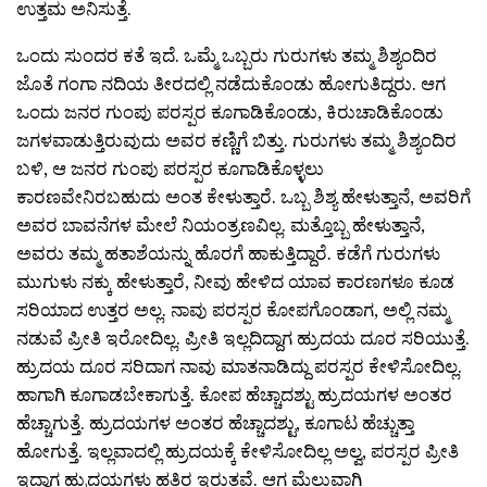
ಉತ್ತಮ ಅನಿಸುತ್ತೆ.
ಒಂದು ಸುಂದರ ಕತೆ ಇದೆ. ಒಮ್ಮೆ ಒಬ್ಬರು ಗುರುಗಳು ತಮ್ಮ ಶಿಶ್ಯಂದಿರ
ಜೊತೆ ಗಂಗಾ ನದಿಯ ತೀರದಲ್ಲಿ ನಡೆದುಕೊಂಡು ಹೋಗುತಿದ್ದರು. ಆಗ
ಒಂದು ಜನರ ಗುಂಪು ಪರಸ್ಪರ ಕೂಗಾಡಿಕೊಂಡು, ಕಿರುಚಾಡಿಕೊಂಡು
ಜಗಳವಾಡುತ್ತಿರುವುದು ಅವರ ಕಣ್ಣಿಗೆ ಬಿತ್ತು. ಗುರುಗಳು ತಮ್ಮ ಶಿಶ್ಯಂದಿರ
ಬಳಿ, ಆ ಜನರ ಗುಂಪು ಪರಸ್ಪರ ಕೂಗಾಡಿಕೊಳ್ಳಲು
ಕಾರಣವೇನಿರಬಹುದು ಅಂತ ಕೇಳುತ್ತಾರೆ. ಒಬ್ಬ ಶಿಶ್ಯ ಹೇಳುತ್ತಾನೆ, ಅವರಿಗೆ
ಅವರ ಬಾವನೆಗಳ ಮೇಲೆ ನಿಯಂತ್ರಣವಿಲ್ಲ. ಮತ್ತೊಬ್ಬ ಹೇಳುತ್ತಾನೆ,
ಅವರು ತಮ್ಮ ಹತಾಶೆಯನ್ನು ಹೊರಗೆ ಹಾಕುತ್ತಿದ್ದಾರೆ. ಕಡೆಗೆ ಗುರುಗಳು
ಮುಗುಳು ನಕ್ಕು ಹೇಳುತ್ತಾರೆ, ನೀವು ಹೇಳಿದ ಯಾವ ಕಾರಣಗಳೂ ಕೂಡ
ಸರಿಯಾದ ಉತ್ತರ ಅಲ್ಲ. ನಾವು ಪರಸ್ಪರ ಕೋಪಗೊಂಡಾಗ, ಅಲ್ಲಿ ನಮ್ಮ
ನಡುವೆ ಪ್ರೀತಿ ಇರೋದಿಲ್ಲ. ಪ್ರೀತಿ ಇಲ್ಲದಿದ್ದಾಗ ಹ್ರುದಯ ದೂರ ಸರಿಯುತ್ತೆ.
ಹ್ರುದಯ ದೂರ ಸರಿದಾಗ ನಾವು ಮಾತನಾಡಿದ್ದು ಪರಸ್ಪರ ಕೇಳಿಸೋದಿಲ್ಲ.
ಹಾಗಾಗಿ ಕೂಗಾಡಬೇಕಾಗುತ್ತೆ. ಕೋಪ ಹೆಚ್ಚಾದಶ್ಟು ಹ್ರುದಯಗಳ ಅಂತರ
ಹೆಚ್ಚಾಗುತ್ತೆ. ಹ್ರುದಯಗಳ ಅಂತರ ಹೆಚ್ಚಾದಶ್ಟು, ಕೂಗಾಟ ಹೆಚ್ಚುತ್ತಾ
ಹೋಗುತ್ತೆ. ಇಲ್ಲವಾದಲ್ಲಿ ಹ್ರುದಯಕ್ಕೆ ಕೇಳಿಸೋದಿಲ್ಲ ಅಲ್ವ, ಪರಸ್ಪರ ಪ್ರೀತಿ
ಇದ್ದಾಗ ಹ್ರುದಯಗಳು ಹತ್ತಿರ ಇರುತ್ತವೆ. ಆಗ ಮೆಲುವಾಗಿ