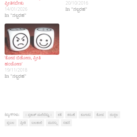
ಪ್ರೀತಿಸಬೇಕು
20/10/2016
14/01/2026
In "ನಲ್ಬರಹ"
In "ನಲ್ಬರಹ"
‘ಕೋಪ ಬಿಡೋಣ, ಪ್ರೀತಿ
ಹಂಚೋಣ’
19/11/2018
In "ನಲ್ಬರಹ"
ಟ್ಯಾಗ್‌ಗಳು:
:: ಪ್ರಕಾಶ್ ಮಲೆಬೆಟ್ಟು ::
ಕತೆ
ಕರುಣೆ
ಕೂಗಾಟ
ಕೋಪ
ದುರ್‍ಬಲ
ಪ್ರಬಲ
ಪ್ರೀತಿ
ಬಲಶಾಲಿ
ಮನಸ್ಸು
ಸಹನೆ