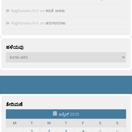
Raghuramu N.V.
on
ಕವಿತೆ: ಅವಳು
Raghuramu N.V.
on
ಹನಿಗವನಗಳು
ಹಳೆಯವು
ಹಳೆಯವು
ತೇದಿಮಣೆ
ಏಪ್ರಿಲ್ 2025
M
T
W
T
F
S
S
1
2
3
4
5
6