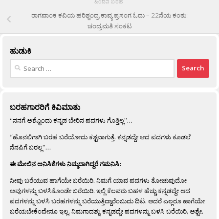
ಹಿಂದಿನ ಬರಹ
ರಾಗವಾಂಕ ಕವಿಯ ಹರಿಶ್ಚಂದ್ರ ಕಾವ್ಯ ಪ್ರಸಂಗ ಓದು – 22ನೆಯ ಕಂತು:
ಚಂದ್ರಮತಿ ಸಂಕಟ
ಹುಡುಕಿ
Search
for:
ಬರಹಗಾರರಿಗೆ ಕಿವಿಮಾತು
“ನನಗೆ ಅಶ್ಟೊಂದು ಕನ್ನಡ ಬೇರಿನ ಪದಗಳು ಗೊತ್ತಿಲ್ಲ”…
“ಹೊನಲಿಗಾಗಿ ಬರಹ ಬರೆಯೋದು ಕಶ್ಟವಾಗುತ್ತೆ. ಕನ್ನಡದ್ದೇ ಆದ ಪದಗಳು ಕೂಡಲೆ
ನೆನಪಿಗೆ ಬರಲ್ಲ”…
ಈ ಮೇಲಿನ ಅನಿಸಿಕೆಗಳು ನಿಮ್ಮದಾಗಿದ್ದರೆ ಗಮನಿಸಿ:
ನೀವು ಬರೆಯುವ ಹಾಗೆಯೇ ಬರೆಯಿರಿ. ನಿಮಗೆ ಯಾವ ಪದಗಳು ತೋಚುವುದೋ
ಅವುಗಳನ್ನು ಬಳಸಿಕೊಂಡೇ ಬರೆಯಿರಿ. ಇಲ್ಲಿ ಕೆಲವರು ಬಹಳ ಹೆಚ್ಚು ಕನ್ನಡದ್ದೇ ಆದ
ಪದಗಳನ್ನು ಬಳಸಿ ಬರಹಗಳನ್ನು ಬರೆಯುತ್ತಿದ್ದಾರೆಂಬುದು ದಿಟ. ಆದರೆ ಎಲ್ಲರೂ ಹಾಗೆಯೇ
ಬರೆಯಬೇಕೆಂದೇನೂ ಇಲ್ಲ. ನಿಮಗಾದಶ್ಟು ಕನ್ನಡದ್ದೇ ಪದಗಳನ್ನು ಬಳಸಿ ಬರೆಯಿರಿ, ಅಶ್ಟೇ.