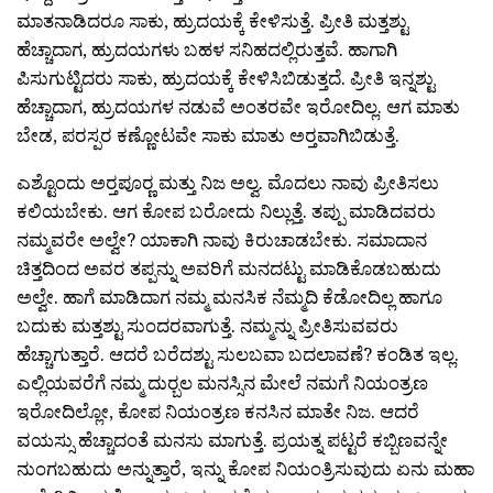
ಮಾತನಾಡಿದರೂ ಸಾಕು, ಹ್ರುದಯಕ್ಕೆ ಕೇಳಿಸುತ್ತೆ. ಪ್ರೀತಿ ಮತ್ತಶ್ಟು
ಹೆಚ್ಚಾದಾಗ, ಹ್ರುದಯಗಳು ಬಹಳ ಸನಿಹದಲ್ಲಿರುತ್ತವೆ. ಹಾಗಾಗಿ
ಪಿಸುಗುಟ್ಟಿದರು ಸಾಕು, ಹ್ರುದಯಕ್ಕೆ ಕೇಳಿಸಿಬಿಡುತ್ತದೆ. ಪ್ರೀತಿ ಇನ್ನಶ್ಟು
ಹೆಚ್ಚಾದಾಗ, ಹ್ರುದಯಗಳ ನಡುವೆ ಅಂತರವೇ ಇರೋದಿಲ್ಲ. ಆಗ ಮಾತು
ಬೇಡ, ಪರಸ್ಪರ ಕಣ್ಣೋಟವೇ ಸಾಕು ಮಾತು ಅರ‍್ತವಾಗಿಬಿಡುತ್ತೆ.
ಎಶ್ಟೊಂದು ಅರ‍್ತಪೂರ‍್ಣ ಮತ್ತು ನಿಜ ಅಲ್ವ. ಮೊದಲು ನಾವು ಪ್ರೀತಿಸಲು
ಕಲಿಯಬೇಕು. ಆಗ ಕೋಪ ಬರೋದು ನಿಲ್ಲುತ್ತೆ. ತಪ್ಪು ಮಾಡಿದವರು
ನಮ್ಮವರೇ ಅಲ್ವೇ? ಯಾಕಾಗಿ ನಾವು ಕಿರುಚಾಡಬೇಕು. ಸಮಾದಾನ
ಚಿತ್ತದಿಂದ ಅವರ ತಪ್ಪನ್ನು ಅವರಿಗೆ ಮನದಟ್ಟು ಮಾಡಿಕೊಡಬಹುದು
ಅಲ್ವೇ. ಹಾಗೆ ಮಾಡಿದಾಗ ನಮ್ಮ ಮನಸಿಕ ನೆಮ್ಮದಿ ಕೆಡೋದಿಲ್ಲ ಹಾಗೂ
ಬದುಕು ಮತ್ತಶ್ಟು ಸುಂದರವಾಗುತ್ತೆ. ನಮ್ಮನ್ನು ಪ್ರೀತಿಸುವವರು
ಹೆಚ್ಚಾಗುತ್ತಾರೆ. ಆದರೆ ಬರೆದಶ್ಟು ಸುಲಬವಾ ಬದಲಾವಣೆ? ಕಂಡಿತ ಇಲ್ಲ.
ಎಲ್ಲಿಯವರೆಗೆ ನಮ್ಮ ದುರ‍್ಬಲ ಮನಸ್ಸಿನ ಮೇಲೆ ನಮಗೆ ನಿಯಂತ್ರಣ
ಇರೋದಿಲ್ಲೋ, ಕೋಪ ನಿಯಂತ್ರಣ ಕನಸಿನ ಮಾತೇ ನಿಜ. ಆದರೆ
ವಯಸ್ಸು ಹೆಚ್ಚಾದಂತೆ ಮನಸು ಮಾಗುತ್ತೆ. ಪ್ರಯತ್ನ ಪಟ್ಟರೆ ಕಬ್ಬಿಣವನ್ನೇ
ನುಂಗಬಹುದು ಅನ್ನುತ್ತಾರೆ, ಇನ್ನು ಕೋಪ ನಿಯಂತ್ರಿಸುವುದು ಏನು ಮಹಾ