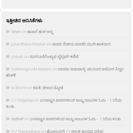
ಇತ್ತೀಚಿನ ಅನಿಸಿಕೆಗಳು
Viren
on
ಹುಣಸೆ ಹುಳಿ ಅನ್ನ
Janardhana Relekar
on
ಮರದ ನೆರಳನು ಮರವೇ ನುಂಗಿ ಹಾಕಿದಾಗ…
rjnivah
on
ಮನಸೂರೆಗೊಳ್ಳುವ ಲೈಟ್ಲಮ್ ಕಣಿವೆ
Siddanagouda kalakeri
on
ಬಾದಮಿ ಅಮವಾಸ್ಯೆ: ಚಬನೂರ ಅಮೋಗ ಸಿದ್ದನ
ಹೇಳಿಕೆ
M âñd M
on
ಕವಿತೆ: ಜೀವನ ಜ್ಯೋತಿ
C.P.Nagaraja
on
ಬಸವಣ್ಣನ ವಚನಗಳಿಂದ ಆಯ್ದ ಸಾಲುಗಳ ಓದು – 13ನೆಯ
ಕಂತು
ರಾಜೀವ್
on
ಬಸವಣ್ಣನ ವಚನಗಳಿಂದ ಆಯ್ದ ಸಾಲುಗಳ ಓದು – 13ನೆಯ ಕಂತು
K.V Shashidhara
on
ಹೊನಲುವಿಗೆ 11 ವರುಶ ತುಂಬಿದ ನಲಿವು