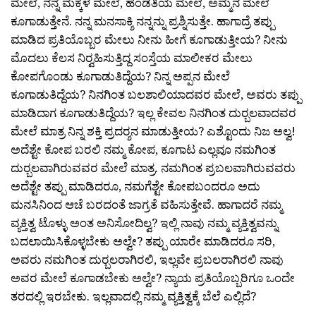
ಮೇಲೆ, ನನ್ನ ಮಕ್ಕಳ ಮೇಲೆ, ಹೆಂಡತಿಯ ಮೇಲೆ, ಅಮ್ಮನ ಮೇಲೆ
ಕೂಗಾಡುತ್ತೇನೆ. ನನ್ನ ಮನಸಾಕ್ಶಿ ನನ್ನನ್ನು ಪ್ರಶ್ನಿಸುತ್ತೇ. ಹಾಗಾದ್ರೆ ತಪ್ಪು
ಮಾಡಿದ ಪ್ರತಿಯೊಬ್ಬರ ಮೇಲು ನೀನು ಹೀಗೆ ಕೂಗಾಡುತ್ತೀಯ? ನೀನು
ಮೊದಲು ಕೆಲಸ ನಿರ‍್ವಹಿಸುತ್ತಿದ್ದ ಸಂಸ್ತೆಯ ಮಾಲೀಕರ ಮೇಲು
ಕೋಪಗೊಂಡು ಕೂಗಾಡುತಿದ್ದೆಯ? ನಿನ್ನ ಅಪ್ಪನ ಮೇಲೆ
ಕೂಗಾಡುತಿದ್ದೆಯ? ನಿನಗಿಂತ ಬಲಶಾಲಿಯಾದವರ ಮೇಲೆ, ಅವರು ತಪ್ಪು
ಮಾಡಿದಾಗ ಕೂಗಾಡುತಿದ್ದೆಯ? ಇಲ್ಲ ಕೇವಲ ನಿನಗಿಂತ ದುರ‍್ಬಲವಾದವರ
ಮೇಲೆ ಮಾತ್ರ ನಿನ್ನ ಶಕ್ತಿ ಪ್ರದರ‍್ಶನ ಮಾಡುತ್ತೀಯ? ಎಶ್ಟೊಂದು ನಿಜ ಅಲ್ವ!
ಅದೆಶ್ಟೇ ಕೋಪ ಬರಲಿ ನಮ್ಮ ಕೋಪ, ಕೂಗಾಟ ಎಲ್ಲವೂ ನಮಗಿಂತ
ದುರ‍್ಬಲವಾಗಿರುವವರ ಮೇಲೆ ಮಾತ್ರ. ನಮಗಿಂತ ಪ್ರಬಲವಾಗಿರುವವರು
ಅದೆಶ್ಟೇ ತಪ್ಪು ಮಾಡಿದರೂ, ನಮಗೆಶ್ಟೇ ಕೋಪಬಂದರೂ ಅದು
ಮನಸಿನಿಂದ ಆಚೆ ಬರದಂತೆ ಜಾಗ್ರತೆ ವಹಿಸುತ್ತೇವೆ. ಹಾಗಾದರೆ ನಮ್ಮ
ವ್ಯಕ್ತಿತ್ವ ಟೊಳ್ಳು ಅಂತ ಅನಿಸೋದಿಲ್ವ? ಇಲ್ಲಿ ನಾವು ನಮ್ಮ ವ್ಯಕ್ತಿತ್ವವನ್ನು
ಬದಲಾಯಿಸಿಕೊಳ್ಳಬೇಕು ಅಲ್ವೇ? ತಪ್ಪು ಯಾರೇ ಮಾಡಿದರೂ ಸರಿ,
ಅವರು ನಮಗಿಂತ ದುರ‍್ಬಲರಾಗಿರಲಿ, ಇಲ್ಲವೇ ಪ್ರಬಲರಾಗಿರಲಿ ನಾವು
ಅವರ ಮೇಲೆ ಕೂಗಾಡಬೇಕು ಅಲ್ವೇ? ನ್ಯಾಯ ಪ್ರತಿಯೊಬ್ಬರಿಗೂ ಒಂದೇ
ತರದಲ್ಲಿ ಇರಬೇಕು. ಇಲ್ಲವಾದಲ್ಲಿ ನಮ್ಮ ವ್ಯಕ್ತಿತ್ವಕ್ಕೆ ಬೆಲೆ ಎಲ್ಲಿದೆ?