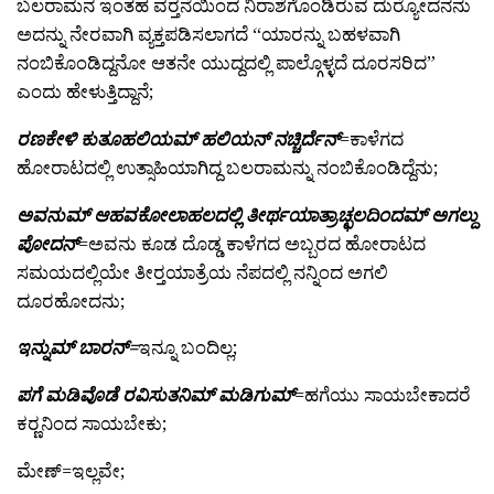
ಬಲರಾಮನ ಇಂತಹ ವರ್‍ತನೆಯಿಂದ ನಿರಾಶೆಗೊಂಡಿರುವ ದುರ್‍ಯೋದನನು
ಅದನ್ನು ನೇರವಾಗಿ ವ್ಯಕ್ತಪಡಿಸಲಾಗದೆ “ಯಾರನ್ನು ಬಹಳವಾಗಿ
ನಂಬಿಕೊಂಡಿದ್ದನೋ ಆತನೇ ಯುದ್ದದಲ್ಲಿ ಪಾಲ್ಗೊಳ್ಳದೆ ದೂರಸರಿದ”
ಎಂದು ಹೇಳುತ್ತಿದ್ದಾನೆ;
ರಣಕೇಳಿ ಕುತೂಹಲಿಯಮ್ ಹಲಿಯನ್ ನಚ್ಚಿರ್ದೆನ್
=ಕಾಳೆಗದ
ಹೋರಾಟದಲ್ಲಿ ಉತ್ಸಾಹಿಯಾಗಿದ್ದ ಬಲರಾಮನ್ನು ನಂಬಿಕೊಂಡಿದ್ದೆನು;
ಅವನುಮ್ ಆಹವಕೋಲಾಹಲದಲ್ಲಿ ತೀರ್ಥಯಾತ್ರಾಚ್ಛಲದಿಂದಮ್ ಅಗಲ್ದು
ಪೋದನ್
=ಅವನು ಕೂಡ ದೊಡ್ಡ ಕಾಳೆಗದ ಅಬ್ಬರದ ಹೋರಾಟದ
ಸಮಯದಲ್ಲಿಯೇ ತೀರ್‍ತಯಾತ್ರೆಯ ನೆಪದಲ್ಲಿ ನನ್ನಿಂದ ಅಗಲಿ
ದೂರಹೋದನು;
ಇನ್ನುಮ್ ಬಾರನ್=
ಇನ್ನೂ ಬಂದಿಲ್ಲ;
ಪಗೆ ಮಡಿವೊಡೆ ರವಿಸುತನಿಮ್ ಮಡಿಗುಮ್
=ಹಗೆಯು ಸಾಯಬೇಕಾದರೆ
ಕರ್‍ಣನಿಂದ ಸಾಯಬೇಕು;
ಮೇಣ್=ಇಲ್ಲವೇ;