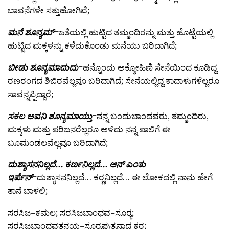
ಬಾವನೆಗಳೇ ಸತ್ತುಹೋಗಿವೆ;
ಮನೆ ಶೂನ್ಯಮ್
=ಜತೆಯಲ್ಲಿ ಹುಟ್ಟಿದ ತಮ್ಮಂದಿರನ್ನು ಮತ್ತು ಹೊಟ್ಟೆಯಲ್ಲಿ
ಹುಟ್ಟಿದ ಮಕ್ಕಳನ್ನು ಕಳೆದುಕೊಂಡು ಮನೆಯು ಬರಿದಾಗಿದೆ;
ಬೀಡು ಶೂನ್ಯಮಾದುದು
=ಹನ್ನೊಂದು ಅಕ್ಶೋಹಿಣಿ ಸೇನೆಯಿಂದ ಕೂಡಿದ್ದ
ರಣರಂಗದ ಶಿಬಿರವೆಲ್ಲವೂ ಬರಿದಾಗಿದೆ; ಸೇನೆಯಲ್ಲಿದ್ದ ಕಾದಾಳುಗಳೆಲ್ಲರೂ
ಸಾವನ್ನಪ್ಪಿದ್ದಾರೆ;
ಸಕಲ ಅವನಿ ಶೂನ್ಯಮಾಯ್ತು
=ನನ್ನ ಬಂದುಬಾಂದವರು, ತಮ್ಮಂದಿರು,
ಮಕ್ಕಳು ಮತ್ತು ಪರಿಜನರೆಲ್ಲರೂ ಅಳಿದು ನನ್ನ ಪಾಲಿಗೆ ಈ
ಬೂಮಂಡಲವೆಲ್ಲವೂ ಬರಿದಾಗಿದೆ;
ದುಶ್ಶಾಸನನಿಲ್ಲದೆ… ಕರ್ಣನಿಲ್ಲದೆ… ಆನ್ ಎಂತು
ಇರ್ಪೆನ್
=ದುಶ್ಶಾಸನನಿಲ್ಲದೆ… ಕರ್‍ಣನಿಲ್ಲದೆ… ಈ ಲೋಕದಲ್ಲಿ ನಾನು ಹೇಗೆ
ತಾನೆ ಬಾಳಲಿ;
ಸರಸಿಜ=ಕಮಲ; ಸರಸಿಜಬಾಂಧವ=ಸೂರ್‍ಯ;
ಸರಸಿಜಬಾಂಧವತನಯ=ಸೂರ್‍ಯಪುತ್ರನಾದ ಕರ್‍ಣ;