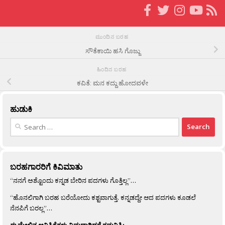
ಮುಂದಿನ ಬರಹ
ಸೌತೆಕಾಯಿ ಹಸಿ ಗೊಜ್ಜು
ಹಿಂದಿನ ಬರಹ
ಕವಿತೆ: ಮನ ಕದ್ದು ಹೋದವಳೇ
ಹುಡುಕಿ
Search
for:
ಬರಹಗಾರರಿಗೆ ಕಿವಿಮಾತು
“ನನಗೆ ಅಶ್ಟೊಂದು ಕನ್ನಡ ಬೇರಿನ ಪದಗಳು ಗೊತ್ತಿಲ್ಲ”…
“ಹೊನಲಿಗಾಗಿ ಬರಹ ಬರೆಯೋದು ಕಶ್ಟವಾಗುತ್ತೆ. ಕನ್ನಡದ್ದೇ ಆದ ಪದಗಳು ಕೂಡಲೆ
ನೆನಪಿಗೆ ಬರಲ್ಲ”…