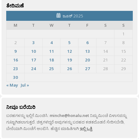
ತೇದಿಮಣೆ
ಜೂನ್ 2025
M
T
W
T
F
S
S
1
2
3
4
5
6
7
8
9
10
11
12
13
14
15
16
17
18
19
20
21
22
23
24
25
26
27
28
29
30
« May
Jul »
ನೀವೂ ಬರೆಯಿರಿ
ಬರಹಗಳನ್ನು ಇಲ್ಲಿಗೆ ಮಿಂಚಿಸಿ:
minche@honalu.net
ನಿಮ್ಮ ಮಿಂಚೆ ವಿಳಾಸವನ್ನು
ಗುಟ್ಟಾಗಿಡಲಾಗುತ್ತದೆ. ಚಿತ್ರಗಳಿದ್ದರೆ ಅವುಗಳನ್ನು ಬರಹದ ಕಡತದೊಡನೆ ಸೇರಿಸಬೇಡಿ,
ಬೇರೆಯಾಗಿ ಮಿಂಚೆಗೆ ಅಂಟಿಸಿ. ಹೆಚ್ಚಿನ ಮಾಹಿತಿಗಾಗಿ
ಇಲ್ಲಿ ಒತ್ತಿ
.