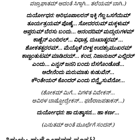
ವಜ್ರಾಘಾತಮ್ ಆದಂತೆ ಸಿಗ್ಗಾಗಿ… ತಲೆಯಮ್ ಬಾಗಿ..)
ದುರ್ಯೋಧನ: ಅರಿಭೂಪಾಲರನ್ ಇಕ್ಕಿ ಗೆಲ್ದ ಒಸಗೆಯಿಮ್
ತೂರ್ಯತ್ರಯಮ್
ಪೊಣ್ಮೆ… ಸೋದರರುಮ್ ಮಕ್ಕಳುಮ್
ಆಪ್ತರುಮ್ ಬೆರಸು ಬಂದು… ಆನಂದದಿಮ್
ಮದ್ಗುರುಗಳಮ್
ಕಾಣ್ಬೆನ್ ಎಂದಿರಲ್… ವಿಧಾತ್ರ, ದುಃಖಾತ್ಮರಮ್
…
ಶೋಕತತ್ಪರರಮ್… ಮೆಯ್ಯೊಳೆ ಬೀಳ್ವ ಉದಶ್ರುಮುಖರಮ್
ಕಾಣ್ಬಂತುಟಮ್
ಮಾಡಿದಯ್… ಕಂದ, ನಿಜಾನುಜರ್ ಎಲ್ಲಿದರ್
ಎಂದು… ಎನ್ನನ್ ಜನನಿ ಬಂದು
ಬೆಸಗೊಂಡೊಡೆ…
ಅದೇನೆಂದು ಮರುಮಾತು ಕುಡುವೆನ್…
ಕೌಂತೇಯರ್
ಕೊಂದರ್ ಎಂದು ಬಿನ್ನೈಸುವೆನೋ…
(ಶೋಕಮ್ ಮಿಗೆ… ವಿಗಳಿತ ವಿವೇಕನ್…
ಅವಿರಳ ಬಾಷ್ಪೋದ್ರೇಕನ್… ಫಣಿರಾಜಪತಾಕನ್…)
ದುರ್ಯೋಧನ: ಹಾ ದುಶ್ಶಾಸನ… ಹಾ ಕರ್ಣ…
(ಎನುತಮ್ ಅಂತೆ ಮೂರ್ಛೆಗೆ ಸಂದನ್.)