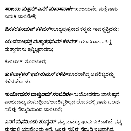
ಸಂಜಯ ಮತ್ತಮ್ ಎನಗೆ ಮಾನಸವಾಳೇ
=ಸಂಜಯನೇ, ಮತ್ತೆ ನಾನು
ಬದುಕಿ ಬಾಳಬೇಕೆ;
ದಿನಕರತನಯನ್ ಕಳಿದನ್
=ಸೂರ್‍ಯಪುತ್ರನಾದ ಕರ್‍ಣನು ಸಾವನ್ನಪ್ಪಿದನು;
ಯುವರಾಜನಪ್ಪ ದುಶ್ಶಾಸನನುಮ್ ಕಳಿದನ್
=ಯುವರಾಜನಾಗಿದ್ದ
ದುಶ್ಶಾಸನನು ಇನ್ನಿಲ್ಲವಾದನು;
ತುಳಿಲಾಳ್=ಶೂರ/ವೀರ;
ತುಳಿಲಾಳ್ಗಳನ್ ಇರ್ವರುಮನ್ ಕಳಿಪಿ
=ಶೂರರಾಗಿದ್ದ ಅವರಿಬ್ಬರನ್ನು
ಕಳೆದುಕೊಂಡು;
ಸುಯೋಧನನ ಬಾಳ್ವುದಮ್ ನಂಬಿದಿರೇ
=ಸುಯೋದನನು ಬಾಳುತ್ತಾನೆ
ಎಂಬುದನ್ನು ನಂಬುತ್ತೀರಾ/ಅವರಿಬ್ಬರಿಲ್ಲದ ಲೋಕದಲ್ಲಿ ನಾನು ಒಲವು
ನಲಿವು ನೆಮ್ಮದಿಯಿಂದ ಬಾಳಲಾರೆ;
ಎನಗೆ ಮನಮಿಂದು ಶೂನ್ಯಮ್
=ನನ್ನ ಮನಸ್ಸು ಇಂದು ಬರಿದಾಗಿದೆ. ನನ್ನ
ಮನದಲ್ಲಿ ಯಾವೊಂದು ಆಸೆ, ಒಲವು ನಲಿವು ನೆಮ್ಮದಿ ಇಲ್ಲವಾಗಿದೆ.