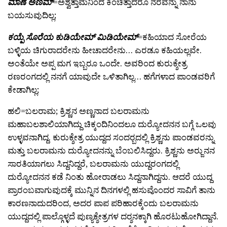
ಮಾಣೆ ಅಣಮ್
=ಅಶ್ವತ್ತಾಮನಿಂದ ಕಿಂಚಿತ್ತಾದರೂ ನೆರವನ್ನು ನಾನು
ಬಯಸುವುದಿಲ್ಲ;
ಕಯ್ಪೆ ಸೊರೆಯ ಕುಡಿಯೇಮ್ ಮಿಡಿಯೇಮ್
=ಕಹಿಯಾದ ಸೋರೆಯ
ಬಳ್ಳಿಯ ಚಿಗುರಾದರೇನು ಹೀಚಾದರೇನು… ಎರಡೂ ಕಹಿಯಲ್ಲವೇ.
ಅಂತೆಯೇ ಅಪ್ಪ ಮಗ ಇಬ್ಬರೂ ಒಂದೇ. ಅವರಿಂದ ಕುರುಕ್ಶೇತ್ರ
ರಣರಂಗದಲ್ಲಿ ನನಗೆ ಯಾವುದೇ ಒಳಿತಾಗಿಲ್ಲ… ಹಗೆಗಳಾದ ಪಾಂಡವರಿಗೆ
ಕೇಡಾಗಿಲ್ಲ;
ಹಲಿ=ಬಲರಾಮ; ಕ್ರಿಶ್ಣನ ಅಣ್ಣನಾದ ಬಲರಾಮನು
ಮಹಾಬಲಶಾಲಿಯಾಗಿದ್ದು ಚಿಕ್ಕಂದಿನಿಂದಲೂ ದುರ್‍ಯೋದನನ ಬಗ್ಗೆ ಒಲವು
ಉಳ್ಳವನಾಗಿದ್ದ. ಕುರುಕ್ಶೇತ್ರ ಯುದ್ದದ ಸಂದರ್‍ಬದಲ್ಲಿ ಕ್ರಿಶ್ಣನು ಪಾಂಡವರನ್ನು
ಮತ್ತು ಬಲರಾಮನು ದುರ್‍ಯೋದನನ್ನು ಬೆಂಬಲಿಸಿದ್ದರು. ಕ್ರಿಶ್ಣನು ಅರ್‍ಜುನನ
ಸಾರತಿಯಾಗಲು ಸಿದ್ದನಿದ್ದರೆ, ಬಲರಾಮನು ಯುದ್ದರಂಗದಲ್ಲಿ
ದುರ್‍ಯೋದನನ ಕಡೆ ನಿಂತು ಹೋರಾಡಲು ಸಿದ್ದನಾಗಿದ್ದನು. ಆದರೆ ಯುದ್ದ
ಪ್ರಾರಂಬವಾಗುವುದಕ್ಕೆ ಮುನ್ನಿನ ದಿನಗಳಲ್ಲಿ ಹಸುವೊಂದರ ಸಾವಿಗೆ ತಾನು
ಕಾರಣನಾದುದರಿಂದ, ಅದರ ಪಾಪ ಪರಿಹಾರಕ್ಕೆಂದು ಬಲರಾಮನು
ಯುದ್ದದಲ್ಲಿ ಪಾಲ್ಗೊಳ್ಳದೆ ಪುಣ್ಯಕ್ಶೇತ್ರಗಳ ದರ್‍ಶನಕ್ಕಾಗಿ ಹೊರಟುಹೋಗಿದ್ದಾನೆ.