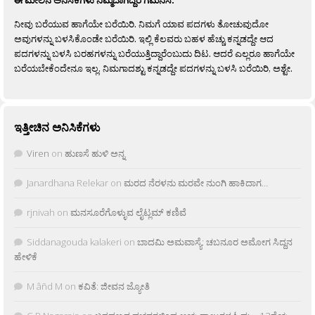
ಈ ಮೇಲಿನ ಅನಿಸಿಕೆಗಳು ನಿಮ್ಮದಾಗಿದ್ದರೆ ಗಮನಿಸಿ:
ನೀವು ಬರೆಯುವ ಹಾಗೆಯೇ ಬರೆಯಿರಿ. ನಿಮಗೆ ಯಾವ ಪದಗಳು ತೋಚುವುದೋ
ಅವುಗಳನ್ನು ಬಳಸಿಕೊಂಡೇ ಬರೆಯಿರಿ. ಇಲ್ಲಿ ಕೆಲವರು ಬಹಳ ಹೆಚ್ಚು ಕನ್ನಡದ್ದೇ ಆದ
ಪದಗಳನ್ನು ಬಳಸಿ ಬರಹಗಳನ್ನು ಬರೆಯುತ್ತಿದ್ದಾರೆಂಬುದು ದಿಟ. ಆದರೆ ಎಲ್ಲರೂ ಹಾಗೆಯೇ
ಬರೆಯಬೇಕೆಂದೇನೂ ಇಲ್ಲ. ನಿಮಗಾದಶ್ಟು ಕನ್ನಡದ್ದೇ ಪದಗಳನ್ನು ಬಳಸಿ ಬರೆಯಿರಿ, ಅಶ್ಟೇ.
ಇತ್ತೀಚಿನ ಅನಿಸಿಕೆಗಳು
Viren
on
ಹುಣಸೆ ಹುಳಿ ಅನ್ನ
Janardhana Relekar
on
ಮರದ ನೆರಳನು ಮರವೇ ನುಂಗಿ ಹಾಕಿದಾಗ…
rjnivah
on
ಮನಸೂರೆಗೊಳ್ಳುವ ಲೈಟ್ಲಮ್ ಕಣಿವೆ
Siddanagouda kalakeri
on
ಬಾದಮಿ ಅಮವಾಸ್ಯೆ: ಚಬನೂರ ಅಮೋಗ ಸಿದ್ದನ
ಹೇಳಿಕೆ
M âñd M
on
ಕವಿತೆ: ಜೀವನ ಜ್ಯೋತಿ