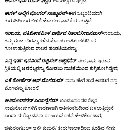
ಅವರ್ ಇರ್ವರುಮ್ ಇಲ್ಲದೆ
=ಅವರಿಬ್ಬರೂ ಇಲ್ಲದೆ;
ಈಗಳ್ ಅಲ್ಲಿಗೆ ಪೋಗಲ್ ನಾಣ್ಚುವೆನ್
=ಈಗ ಒಬ್ಬಂಟಿಯಾಗಿ
ಗುರುಹಿರಿಯರ ಬಳಿಗೆ ಹೋಗಲು ನಾಚಿಕೆಯಾಗುತ್ತಿದೆ;
ಸಂಜಯ, ಪತಿಶೋಕವಿಕಳ ಪಾರ್ಥಿವ ನಿತಂಬಿನೀಜನಮನ್
=ಸಂಜಯ,
ತಮ್ಮ ಗಂಡಂದಿರನ್ನು ಕಳೆದುಕೊಂಡು ಅತಿಸಂಕಟದಿಂದ
ಗೋಳಾಡುತ್ತಿರುವ ರಾಜರ ಹೆಂಡತಿಯರನ್ನು;
ಎನ್ನ ಇರ್ಪ ಇರವಿಂದೆ ಈಕ್ಷಿಸಲ್ ಲಜ್ಜಿತನೆನ್
=ಈಗ ನಾನು ಇರುವ
ಸ್ತಿತಿಯಲ್ಲಿ ಅವರೆಲ್ಲರನ್ನು ನೋಡಲು ನಾಚಿಕೆಯಿಂದ ಕುಗ್ಗಿಹೋಗಿದ್ದೇನೆ;
ಏಕೆ ತೋರ್ಪೆನ್ ಆನ್ ಮೊಗಮಮ್
=ನಾನು ಹೇಗೆ ತಾನೆ ಅವರಿಗೆ ನನ್ನ
ಮೊಗವನ್ನು ತೋರಲಿ
ಅತಿದುಃಖಿತನೆನ್ ಎಂಬನ್ನೆಗಮ್
=ಬಂದುಬಾಂದವರೆಲ್ಲರ
ಸಾವುನೋವುಗಳಿಗೆ ಕಾರಣನಾಗಿ ಅತಿಸಂಕಟದಿಂದ ಬಳಲುತ್ತಿದ್ದೇನೆ
ಎಂದು ದುರ್‍ಯೋದನನು ಸಂಜಯನೊಡನೆ ಹೇಳಿಕೊಂಡಾಗ;
ಚತುರಂಗಬಲ= ಆನೆ/ ಕುದುರೆ/ ತೇರು/ಕಾಲ್ದಳದಿಂದ ಕೂಡಿದ ಸೇನೆ;