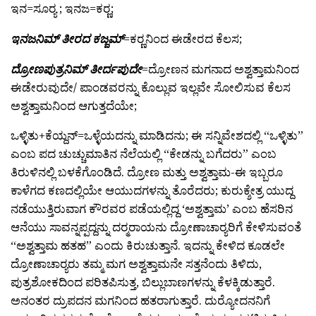
ಇನ=ಸೂರ್‍ಯ ; ಇನಜ=ಕರ್‍ಣ;
ಇನಜನಿಮ್
ತೀರದ ಕಜ್ಜಮ್
=ಕರ್‍ಣನಿಂದ ಈಡೇರದ ಕೆಲಸ;
ದ್ರೋಣಪುತ್ರನಿಮ್ ತೀರ್ದಪುದೇ
=ದ್ರೋಣನ ಮಗನಾದ ಅಶ್ವತ್ತಾಮನಿಂದ
ಈಡೇರುವುದೇ/ ಪಾಂಡವರನ್ನು ಕೊಲ್ಲುವ ಇಲ್ಲವೇ ಸೋಲಿಸುವ ಕೆಲಸ
ಅಶ್ವತ್ತಾಮನಿಂದ ಆಗುತ್ತದೆಯೇ;
ಒಳ್ಳಿತು+ಕೆಯ್ದನ್=ಒಳ್ಳೆಯದನ್ನು ಮಾಡಿದನು; ಈ ಸನ್ನಿವೇಶದಲ್ಲಿ “ಒಳ್ಳಿತು”
ಎಂಬ ಪದ ಚುಚ್ಚುಮಾತಿನ ನೆಲೆಯಲ್ಲಿ “ಕೇಡನ್ನು ಬಗೆದರು” ಎಂಬ
ತಿರುಳಿನಲ್ಲಿ ಬಳಕೆಗೊಂಡಿದೆ. ದ್ರೋಣ ಮತ್ತು ಅಶ್ವತ್ತಾಮ-ಈ ಇಬ್ಬರೂ
ಕಾಳೆಗದ ಕಣದಲ್ಲಿಯೇ ಆಯುದಗಳನ್ನು ತೊರೆದರು; ಕುರುಕ್ಶೇತ್ರ ಯುದ್ದ
ನಡೆಯುತ್ತಿರುವಾಗ ಕೌರವರ ಪಡೆಯಲ್ಲಿದ್ದ ‘ಅಶ್ವತ್ತಾಮ’ ಎಂಬ ಹೆಸರಿನ
ಆನೆಯು ಸಾವನ್ನಪ್ಪದ್ದನ್ನು ದರ್‍ಮರಾಯನು ದ್ರೋಣಾಚಾರ್‍ಯರಿಗೆ ಕೇಳಿಸುವಂತೆ
“ಅಶ್ವತ್ತಾಮ ಹತಹ” ಎಂದು ಕಿರುಚುತ್ತಾನೆ. ಇದನ್ನು ಕೇಳಿದ ಕೂಡಲೇ
ದ್ರೋಣಾಚಾರ್‍ಯರು ತಮ್ಮ ಮಗ ಅಶ್ವತ್ತಾಮನೇ ಸತ್ತನೆಂದು ತಿಳಿದು,
ಪುತ್ರಶೋಕದಿಂದ ಪರಿತಪಿಸುತ್ತ, ಬಿಲ್ಲುಬಾಣಗಳನ್ನು ಕೆಳಕ್ಕಿಡುತ್ತಾರೆ.
ಅನಂತರ ದ್ರುಪದನ ಮಗನಿಂದ ಹತರಾಗುತ್ತಾರೆ. ದುರ್‍ಯೋದನನಿಗೆ