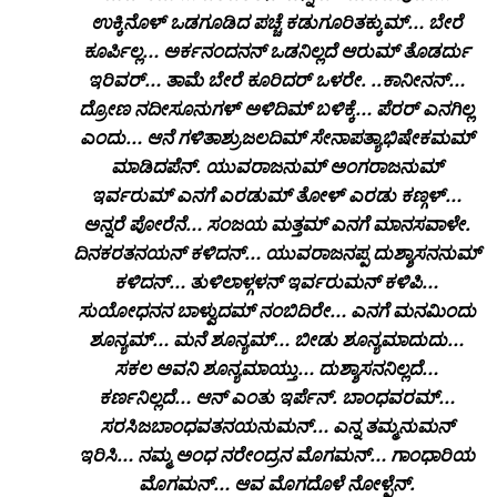
ಉಕ್ಕಿನೊಳ್ ಒಡಗೂಡಿದ ಪಚ್ಚೆ ಕಡುಗೂರಿತಕ್ಕುಮ್… ಬೇರೆ
ಕೂರ್ಪಿಲ್ಲ… ಅರ್ಕನಂದನನ್ ಒಡನಿಲ್ಲದೆ ಆರುಮ್ ತೊಡರ್ದು
ಇರಿವರ್… ತಾಮೆ ಬೇರೆ ಕೂರಿದರ್ ಒಳರೇ. ..ಕಾನೀನನ್…
ದ್ರೋಣ ನದೀಸೂನುಗಳ್ ಅಳಿದಿಮ್ ಬಳಿಕ್ಕೆ… ಪೆರರ್ ಎನಗಿಲ್ಲ
ಎಂದು… ಆನೆ ಗಳಿತಾಶ್ರುಜಲದಿಮ್ ಸೇನಾಪತ್ಯಾಭಿಷೇಕಮಮ್
ಮಾಡಿದಪೆನ್. ಯುವರಾಜನುಮ್ ಅಂಗರಾಜನುಮ್
ಇರ್ವರುಮ್ ಎನಗೆ ಎರಡುಮ್ ತೋಳ್ ಎರಡು ಕಣ್ಗಳ್…
ಅನ್ನರೆ ಪೋರೆನೆ… ಸಂಜಯ ಮತ್ತಮ್ ಎನಗೆ ಮಾನಸವಾಳೇ.
ದಿನಕರತನಯನ್ ಕಳಿದನ್… ಯುವರಾಜನಪ್ಪ ದುಶ್ಶಾಸನನುಮ್
ಕಳಿದನ್… ತುಳಿಲಾಳ್ಗಳನ್ ಇರ್ವರುಮನ್ ಕಳಿಪಿ…
ಸುಯೋಧನನ ಬಾಳ್ವುದಮ್ ನಂಬಿದಿರೇ… ಎನಗೆ ಮನಮಿಂದು
ಶೂನ್ಯಮ್… ಮನೆ ಶೂನ್ಯಮ್… ಬೀಡು ಶೂನ್ಯಮಾದುದು…
ಸಕಲ ಅವನಿ ಶೂನ್ಯಮಾಯ್ತು… ದುಶ್ಶಾಸನನಿಲ್ಲದೆ…
ಕರ್ಣನಿಲ್ಲದೆ… ಆನ್ ಎಂತು ಇರ್ಪೆನ್. ಬಾಂಧವರಮ್…
ಸರಸಿಜಬಾಂಧವತನಯನುಮನ್… ಎನ್ನ ತಮ್ಮನುಮನ್
ಇರಿಸಿ… ನಮ್ಮ ಅಂಧ ನರೇಂದ್ರನ ಮೊಗಮನ್… ಗಾಂಧಾರಿಯ
ಮೊಗಮನ್… ಆವ ಮೊಗದೊಳೆ ನೋಳ್ಪೆನ್.