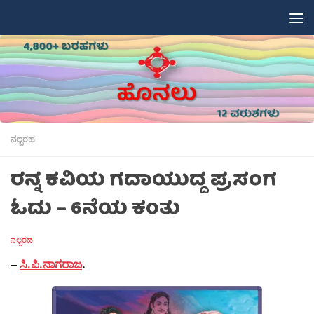
Skip to content
ನಲ್ಬರಹ
ರನ್ನ ಕವಿಯ ಗದಾಯುದ್ದ ಪ್ರಸಂಗ
ಓದು – 6ನೆಯ ಕಂತು
ನಲ್ಬರಹ
–
ಸಿ.ಪಿ.ನಾಗರಾಜ
.