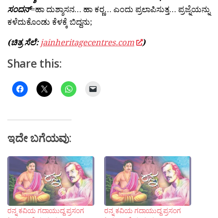
ಸಂದನ್
=ಹಾ ದುಶ್ಶಾಸನ… ಹಾ ಕರ್‍ಣ… ಎಂದು ಪ್ರಲಾಪಿಸುತ್ತ… ಪ್ರಜ್ನೆಯನ್ನು
ಕಳೆದುಕೊಂಡು ಕೆಳಕ್ಕೆ ಬಿದ್ದನು;
(ಚಿತ್ರ ಸೆಲೆ:
jainheritagecentres.com
)
Share this:
ಇದೇ ಬಗೆಯವು:
ರನ್ನ ಕವಿಯ ಗದಾಯುದ್ದ ಪ್ರಸಂಗ
ರನ್ನ ಕವಿಯ ಗದಾಯುದ್ದ ಪ್ರಸಂಗ