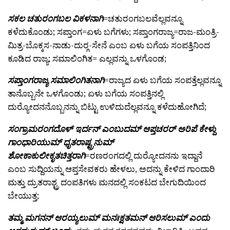
ಸಕಲ ಚತುರಂಗಬಲ ವಿಕಳನಾಗಿ
=ಚತುರಂಗಬಲವೆಲ್ಲವನ್ನೂ
ಕಳೆದುಕೊಂಡು; ಸಪ್ತಾಂಗ=ಏಳು ಬಗೆಗಳು; ಸಪ್ತಾಂಗರಾಜ್ಯ=ರಾಜ-ಮಂತ್ರಿ-
ಮಿತ್ರ-ಬೊಕ್ಕಸ-ನಾಡು-ದುರ್‍ಗ-ಸೇನೆ ಎಂಬ ಏಳು ಬಗೆಯ ಸಂಪತ್ತಿನಿಂದ
ಕೂಡಿದ ರಾಜ್ಯ; ಸಮಾಲಿಂಗಿತ= ಎಲ್ಲವನ್ನು ಒಳಗೊಂಡ;
ಸಪ್ತಾಂಗರಾಜ್ಯ ಸಮಾಲಿಂಗಿತನಾಗಿ
=ರಾಜ್ಯದ ಏಳು ಬಗೆಯ ಸಂಪತ್ತೆಲ್ಲವನ್ನೂ
ತಾನೊಬ್ಬನೇ ಒಳಗೊಂಡು; ಏಳು ಬಗೆಯ ಸಂಪತ್ತಿನಲ್ಲಿ
ದುರ್‍ಯೋದನನೊಬ್ಬನನ್ನು ಬಿಟ್ಟು ಉಳಿದುದೆಲ್ಲವನ್ನೂ ಕಳೆದುಹೋಗಿದೆ;
ಸಂಗ್ರಾಮರಂಗದೊಳ್ ಇರ್ದನ್ ಎಂಬುದಮ್ ಆಪ್ತಚರರ್ ಅರಿಪೆ ಕೇಳ್ದು
ಗಾಂಧಾರಿಯುಮ್ ಧೃತರಾಷ್ಟ್ರನುಮ್
ಶೋಕಾಕುಲೀಕೃತಚಿತ್ತರಾಗಿ
=ರಣರಂಗದಲ್ಲಿ ದುರ್‍ಯೋದನನು ಇದ್ದಾನೆ
ಎಂಬ ಸುದ್ದಿಯನ್ನು ಆಪ್ತಸೇವಕರು ಹೇಳಲು, ಅದನ್ನು ಕೇಳಿದ ಗಾಂದಾರಿ
ಮತ್ತು ದ್ರುತರಾಶ್ಟ್ರ ದಂಪತಿಗಳು ಮನದಲ್ಲಿ ಸಂಕಟದ ಬೇಗುದಿಯಿಂದ
ಬೇಯುತ್ತ;
ತಮ್ಮ ಮಗನನ್ ಆರಯ್ಯಲುಮ್ ಮನಃಕ್ಷತಮನ್ ಆರಿಸಲುಮ್ ಎಂದು