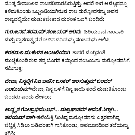
ದೊಡ್ಡ ಸೇನಾಬಲದ ರಾಜಪರಿವಾರವಿರುತ್ತಿತ್ತು. ಆದರೆ ಈಗ ಅವೆಲ್ಲವನ್ನೂ
ಕಳೆದುಕೊಂಡು ಒಬ್ಬಂಟಿಯಾಗಿರುವ ರಾಜ ದುರ್‍ಯೋದನನ್ನು ಅವನ
ರಾಜ್ಯದಲ್ಲಿಯೇ ಹುಡುಕಬೇಕಾದ ದುರಂತ ಒದಗಿ ಬಂದಿದೆ;
ಗುರುಜನದ ಸರಮಮ್ ಸಂಜಯನ್ ಅರಿದು
=ಹಿರಿಯರಾದ ಗಾಂದಾರಿ
ಮತ್ತು ದ್ರುತರಾಶ್ಟ್ರನ ಗೋಳಿನ ದನಿಯನ್ನು ಸಂಜಯನು ಆಲಿಸಿ;
ಕರಕಮಲ ಮುಕುಳಿತ ಅಂಜಲಿಯಾಗಿ
=ತಾವರೆ ಮೊಗ್ಗಿನಂತೆ
ಮುಚ್ಚಿಕೊಂಡಿರುವ ತನ್ನ ಬೊಗಸೆ ಕಯ್ಯಿಂದ ಸಂಜಯನು ದುರ್‍ಯೋದನನಿಗೆ
ನಮಿಸುತ್ತ;
ದೇವಾ,
ನಿನ್ನಲ್ಲಿಗೆ ನಿಜ ಜನನೀ ಜನಕರ್ ಅರಸುತ್ತುಮ್ ಬಂದರ್
ಎಂಬುದುಮ್
=ದೇವಾ, ನಿನ್ನ ಬಳಿಗೆ ನಿನ್ನ ತಾಯಿ ತಂದೆ ಹುಡುಕಿಕೊಂಡು
ಬಂದರು ಎಂದು ಹೇಳಲು;
ಉದ್ಧೃತ ಗೋತ್ರಾಭಿಮುಖನ್… ವಜ್ರಾಘಾತಮ್ ಆದಂತೆ ಸಿಗ್ಗಾಗಿ…
ತಲೆಯಮ್ ಬಾಗಿ
=ತಲೆಯೆತ್ತಿ ನಿಂತಿದ್ದ ದುರ್‍ಯೋದನನು ಎತ್ತರವಾಗಿದ್ದ
ಬೆಟ್ಟಕ್ಕೆ ಸಿಡಿಲು ಬಡಿದಂತಾಗಿ ಗಾಸಿಕೊಂಡು, ಅಪಮಾನದಿಂದ ತಲೆಯನ್ನು
ತಗ್ಗಿಸಿ;