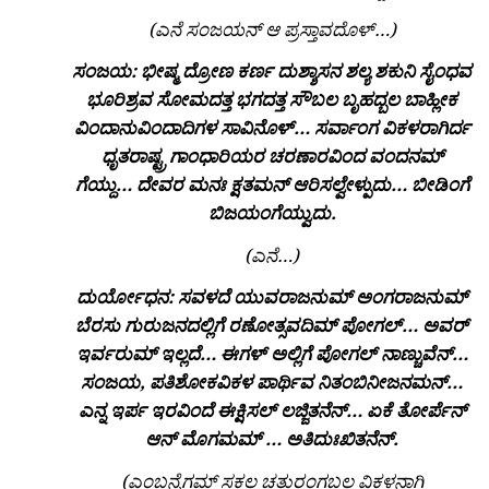
(ಎನೆ ಸಂಜಯನ್ ಆ ಪ್ರಸ್ತಾವದೊಳ್…)
ಸಂಜಯ: ಭೀಷ್ಮ ದ್ರೋಣ ಕರ್ಣ ದುಶ್ಶಾಸನ ಶಲ್ಯ ಶಕುನಿ ಸೈಂಧವ
ಭೂರಿಶ್ರವ ಸೋಮದತ್ತ
ಭಗದತ್ತ ಸೌಬಲ ಬೃಹದ್ಬಲ ಬಾಹ್ಲೀಕ
ವಿಂದಾನುವಿಂದಾದಿಗಳ
ಸಾವಿನೊಳ್… ಸರ್ವಾಂಗ ವಿಕಳರಾಗಿರ್ದ
ಧೃತರಾಷ್ಟ್ರ ಗಾಂಧಾರಿಯರ ಚರಣಾರವಿಂದ
ವಂದನಮ್
ಗೆಯ್ದು… ದೇವರ ಮನಃ ಕ್ಷತಮನ್ ಆರಿಸಲ್ವೇಳ್ಪುದು… ಬೀಡಿಂಗೆ
ಬಿಜಯಂಗೆಯ್ವುದು.
(ಎನೆ…)
ದುರ್ಯೋಧನ: ಸವಳದೆ ಯುವರಾಜನುಮ್ ಅಂಗರಾಜನುಮ್
ಬೆರಸು ಗುರುಜನದಲ್ಲಿಗೆ
ರಣೋತ್ಸವದಿಮ್ ಪೋಗಲ್… ಅವರ್
ಇರ್ವರುಮ್ ಇಲ್ಲದೆ… ಈಗಳ್ ಅಲ್ಲಿಗೆ
ಪೋಗಲ್ ನಾಣ್ಚುವೆನ್…
ಸಂಜಯ, ಪತಿಶೋಕವಿಕಳ ಪಾರ್ಥಿವ
ನಿತಂಬಿನೀಜನಮನ್…
ಎನ್ನ ಇರ್ಪ ಇರವಿಂದೆ ಈಕ್ಷಿಸಲ್ ಲಜ್ಜಿತನೆನ್… ಏಕೆ
ತೋರ್ಪೆನ್
ಆನ್ ಮೊಗಮಮ್ … ಅತಿದುಃಖಿತನೆನ್.
(ಎಂಬನ್ನೆಗಮ್ ಸಕಲ ಚತುರಂಗಬಲ ವಿಕಳನಾಗಿ