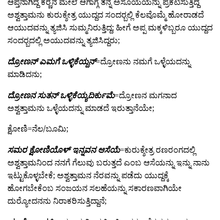
ಆಪ್ತನಾಗಿದ್ದ ಕರ್‍ಣನ ಮೇಲೆ ಆಗಾಗ್ಗೆ ತನ್ನ ಅಸೂಯೆಯನ್ನು ಪ್ರಕಟಿಸುತ್ತಿದ್ದ
ಅಶ್ವತ್ತಾಮನು ಕುರುಕ್ಶೇತ್ರ ಯುದ್ದದ ಸಂದರ್‍ಬಲ್ಲಿ ಕೆಲವೊಮ್ಮೆ ಹೋರಾಡದೆ
ಆಯುದವನ್ನು ತ್ಯಜಿಸಿ ಸುಮ್ಮನಿರುತ್ತಿದ್ದ; ಹೀಗೆ ಅಪ್ಪ ಮಕ್ಕಳಿಬ್ಬರೂ ಯುದ್ದದ
ಸಂದರ್‍ಬದಲ್ಲಿ ಅಯುದವನ್ನು ತ್ಯಜಿಸಿದ್ದರು;
ದ್ರೋಣನ್ ಎಮಗೆ ಒಳ್ಳಿಕೆಯ್ದನ್
=ದ್ರೋಣನು ನಮಗೆ ಒಳ್ಳೆಯದನ್ನು
ಮಾಡಿದನು;
ದ್ರೋಣನ ಸುತನ್ ಒಳ್ಳಿಕೆಯ್ಯದಿರ್ಕುಮೆ
=ದ್ರೋಣನ ಮಗನಾದ
ಅಶ್ವತ್ತಾಮನು ಒಳ್ಳೆಯದನ್ನು ಮಾಡದೆ ಇರುತ್ತಾನೆಯೇ;
ಕ್ಷೋಣಿ=ನೆಲ/ಬೂಮಿ;
ಸಮರ ಕ್ಷೋಣಿಯೊಳ್ ಇನ್ನವನ ಆಸೆಯೆ
=ಕುರುಕ್ಶೇತ್ರ ರಣರಂಗದಲ್ಲಿ
ಅಶ್ವತ್ತಾಮನಿಂದ ನನಗೆ ಗೆಲುವು ಬರುತ್ತದೆ ಎಂಬ ಆಸೆಯನ್ನು ಇನ್ನು ನಾನು
ಇಟ್ಟುಕೊಳ್ಳಬೇಕೆ; ಅಶ್ವತ್ತಾಮನ ನೆರವನ್ನು ಪಡೆದು ಯುದ್ದಕ್ಕೆ
ಹೋಗಬೇಕೆಂಬ ಸಂಜಯನ ಸಲಹೆಯನ್ನು ಸಕಾರಣವಾಗಿಯೇ
ದುರ್‍ಯೋದನನು ನಿರಾಕರಿಸುತ್ತಿದ್ದಾನೆ;