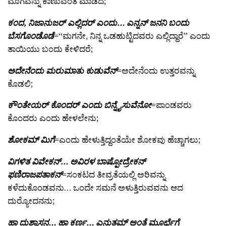
ಮೊಗವನ್ನು ಕಾಣುವಂತೆ ಮಾಡಿದೆ;
ಕಂದ, ನಿಜಾನುಜರ್ ಎಲ್ಲಿದರ್ ಎಂದು… ಎನ್ನನ್ ಜನನಿ ಬಂದು
ಬೆಸಗೊಂಡೊಡೆ
=“ಮಗನೇ, ನಿನ್ನ ಒಡಹುಟ್ಟಿದವರು ಎಲ್ಲಿದ್ದಾರೆ” ಎಂದು
ತಾಯಿಯು ಬಂದು ಕೇಳಿದರೆ;
ಅದೇನೆಂದು ಮರುಮಾತು ಕುಡುವೆನ್
=ಅದೇನೆಂದು ಉತ್ತರವನ್ನು
ಕೊಡಲಿ;
ಕೌಂತೇಯರ್ ಕೊಂದರ್ ಎಂದು ಬಿನ್ನೈಸುವೆನೋ
=ಪಾಂಡವರು
ಕೊಂದರು ಎಂದು ಹೇಳಲೇನು;
ಶೋಕಮ್ ಮಿಗೆ
=ಎಂದು ಹೇಳುತ್ತಿದ್ದಂತೆಯೇ ಶೋಕವು ಹೆಚ್ಚಾಗಲು;
ವಿಗಳಿತ ವಿವೇಕನ್… ಅವಿರಳ ಬಾಷ್ಪೋದ್ರೇಕನ್
ಫಣಿರಾಜಪತಾಕನ್
=ಸಂಕಟದ ತೀವ್ರತೆಯಲ್ಲಿ ಅರಿವನ್ನು
ಕಳೆದುಕೊಂಡವನು… ಒಂದೇ ಸಮನೆ ಅಳುತ್ತಿರುವವನು ಆದ
ದುರ್‍ಯೋದನನು;
ಹಾ ದುಶ್ಶಾಸನ… ಹಾ ಕರ್ಣ… ಎನುತಮ್ ಅಂತೆ ಮೂರ್ಛೆಗೆ