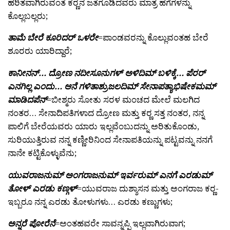
ಹರಿತವಾಗಿರುವಂತೆ ಕರ್‍ಣನ ಜತೆಗೂಡಿದವರು ಮಾತ್ರ ಹಗೆಗಳನ್ನು
ಕೊಲ್ಲಬಲ್ಲರು;
ತಾಮೆ ಬೇರೆ ಕೂರಿದರ್ ಒಳರೇ
=ಪಾಂಡವರನ್ನು ಕೊಲ್ಲುವಂತಹ ಬೇರೆ
ಶೂರರು ಯಾರಿದ್ದಾರೆ;
ಕಾನೀನನ್… ದ್ರೋಣ ನದೀಸೂನುಗಳ್ ಅಳಿದಿಮ್ ಬಳಿಕ್ಕೆ… ಪೆರರ್
ಎನಗಿಲ್ಲ ಎಂದು… ಆನೆ ಗಳಿತಾಶ್ರುಜಲದಿಮ್ ಸೇನಾಪತ್ಯಾಭಿಷೇಕಮಮ್
ಮಾಡಿದಪೆನ್
=ಬೀಶ್ಮರು ಸೋತು ಸರಳ ಮಂಚದ ಮೇಲೆ ಮಲಗಿದ
ನಂತರ… ಸೇನಾದಿಪತಿಗಳಾದ ದ್ರೋಣ ಮತ್ತು ಕರ್‍ಣ ಸತ್ತ ನಂತರ, ನನ್ನ
ಪಾಲಿಗೆ ಬೇರೆಯವರು ಯಾರು ಇಲ್ಲವೆಂಬುದನ್ನು ಅರಿತುಕೊಂಡು,
ಸುರಿಯುತ್ತಿರುವ ನನ್ನ ಕಣ್ಣೀರಿನಿಂದ ಸೇನಾಪತಿಯನ್ನು ಪಟ್ಟವನ್ನು ನನಗೆ
ನಾನೇ ಕಟ್ಟಿಕೊಳ್ಳುವೆನು;
ಯುವರಾಜನುಮ್ ಅಂಗರಾಜನುಮ್ ಇರ್ವರುಮ್ ಎನಗೆ ಎರಡುಮ್
ತೋಳ್ ಎರಡು ಕಣ್ಗಳ್
=ಯುವರಾಜ ದುಶ್ಶಾಸನ ಮತ್ತು ಅಂಗರಾಜ ಕರ್‍ಣ-
ಇಬ್ಬರೂ ನನ್ನ ಎರಡು ತೋಳುಗಳು… ಎರಡು ಕಣ್ಣುಗಳು;
ಅನ್ನರೆ ಪೋರೆನೆ
=ಅಂತಹವರೇ ಸಾವನ್ನಪ್ಪಿ ಇಲ್ಲವಾಗಿರುವಾಗ;