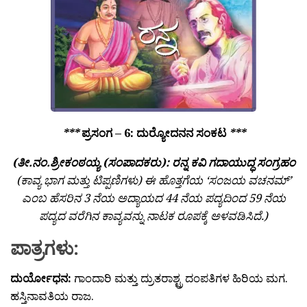
***
ಪ್ರಸಂಗ – 6: ದುರ್‍ಯೋದನನ ಸಂಕಟ
***
(ತೀ.ನಂ.ಶ್ರೀಕಂಠಯ್ಯ (ಸಂಪಾದಕರು): ರನ್ನ ಕವಿ ಗದಾಯುದ್ಧ ಸಂಗ್ರಹಂ
(ಕಾವ್ಯ ಭಾಗ ಮತ್ತು ಟಿಪ್ಪಣಿಗಳು) ಈ ಹೊತ್ತಗೆಯ ‘ಸಂಜಯ ವಚನಮ್’
ಎಂಬ ಹೆಸರಿನ 3 ನೆಯ ಅದ್ಯಾಯದ 44 ನೆಯ ಪದ್ಯದಿಂದ 59 ನೆಯ
ಪದ್ಯದ ವರೆಗಿನ ಕಾವ್ಯವನ್ನು ನಾಟಕ ರೂಪಕ್ಕೆ ಅಳವಡಿಸಿದೆ.)
ಪಾತ್ರಗಳು:
ದುರ್ಯೋಧನ:
ಗಾಂದಾರಿ ಮತ್ತು ದ್ರುತರಾಶ್ಟ್ರ ದಂಪತಿಗಳ ಹಿರಿಯ ಮಗ.
ಹಸ್ತಿನಾವತಿಯ ರಾಜ.