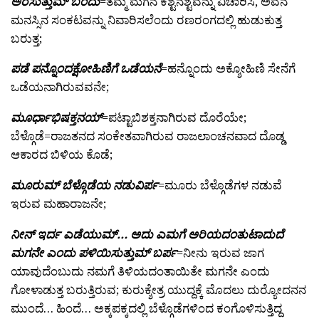
ಅರಸುತ್ತುಮ್ ಬಂದು
=ತಮ್ಮ ಮಗನ ಕಶ್ಟನಶ್ಟವನ್ನು ವಿಚಾರಿಸಿ, ಅವನ
ಮನಸ್ಸಿನ ಸಂಕಟವನ್ನು ನಿವಾರಿಸಲೆಂದು ರಣರಂಗದಲ್ಲಿ ಹುಡುಕುತ್ತ
ಬರುತ್ತ;
ಪಡೆ ಪನ್ನೊಂದಕ್ಷೋಹಿಣಿಗೆ ಒಡೆಯನೆ
=ಹನ್ನೊಂದು ಅಕ್ಶೋಹಿಣಿ ಸೇನೆಗೆ
ಒಡೆಯನಾಗಿರುವವನೇ;
ಮೂರ್ಧಾಭಿಷಕ್ತನಯ್
=ಪಟ್ಟಾಬಿಶಕ್ತನಾಗಿರುವ ದೊರೆಯೇ;
ಬೆಳ್ಗೊಡೆ=ರಾಜತನದ ಸಂಕೇತವಾಗಿರುವ ರಾಜಲಾಂಚನವಾದ ದೊಡ್ಡ
ಆಕಾರದ ಬಿಳಿಯ ಕೊಡೆ;
ಮೂರುಮ್ ಬೆಳ್ಗೊಡೆಯ ನಡುವಿರ್ಪ
=ಮೂರು ಬೆಳ್ಗೊಡೆಗಳ ನಡುವೆ
ಇರುವ ಮಹಾರಾಜನೇ;
ನೀನ್ ಇರ್ದ ಎಡೆಯುಮ್… ಅದು ಎಮಗೆ ಅರಿಯದಂತುಟಾದುದೆ
ಮಗನೇ ಎಂದು ಪಳಿಯಿಸುತ್ತುಮ್ ಬರ್ಪ
=ನೀನು ಇರುವ ಜಾಗ
ಯಾವುದೆಂಬುದು ನಮಗೆ ತಿಳಿಯದಂತಾಯಿತೇ ಮಗನೇ ಎಂದು
ಗೋಳಾಡುತ್ತ ಬರುತ್ತಿರುವ; ಕುರುಕ್ಶೇತ್ರ ಯುದ್ದಕ್ಕೆ ಮೊದಲು ದುರ್‍ಯೋದನನ
ಮುಂದೆ… ಹಿಂದೆ… ಅಕ್ಕಪಕ್ಕದಲ್ಲಿ ಬೆಳ್ಗೊಡೆಗಳಿಂದ ಕಂಗೊಳಿಸುತ್ತಿದ್ದ