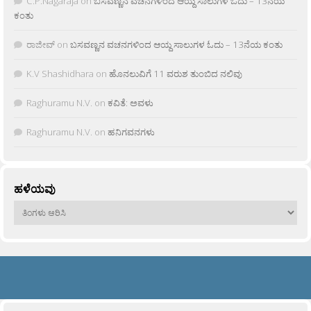
C.P.Nagaraja
on
ಬಸವಣ್ಣನ ವಚನಗಳಿಂದ ಆಯ್ದ ಸಾಲುಗಳ ಓದು – 13ನೆಯ
ಕಂತು
ರಾಜೀವ್
on
ಬಸವಣ್ಣನ ವಚನಗಳಿಂದ ಆಯ್ದ ಸಾಲುಗಳ ಓದು – 13ನೆಯ ಕಂತು
K.V Shashidhara
on
ಹೊನಲುವಿಗೆ 11 ವರುಶ ತುಂಬಿದ ನಲಿವು
Raghuramu N.V.
on
ಕವಿತೆ: ಅವಳು
Raghuramu N.V.
on
ಹನಿಗವನಗಳು
ಹಳೆಯವು
ಹಳೆಯವು