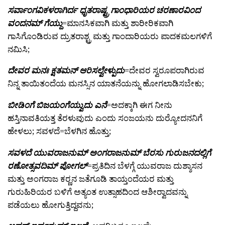
ಸರ್ವಾಂಗವಿಕಳರಾಗಿರ್ದ ಧೃತರಾಷ್ಟ್ರ ಗಾಂಧಾರಿಯರ ಚರಣಾರವಿಂದ
ವಂದನಮ್ ಗೆಯ್ದು
=ಮಾನಸಿಕವಾಗಿ ಮತ್ತು ಶಾರೀರಿಕವಾಗಿ
ಗಾಸಿಗೊಂಡಿರುವ ದ್ರುತರಾಶ್ಟ್ರ ಮತ್ತು ಗಾಂದಾರಿಯರು ಪಾದಕಮಲಗಳಿಗೆ
ನಮಿಸಿ;
ದೇವರ ಮನಃ ಕ್ಷತಮನ್ ಆರಿಸಲ್ವೇಳ್ಪುದು
=ದೇವರ ಸ್ವರೂಪರಾಗಿರುವ
ನಿನ್ನ ತಾಯಿತಂದೆಯ ಮನಸ್ಸಿನ ಯಾತನೆಯನ್ನು ಹೋಗಲಾಡಿಸಬೇಕು;
ಬೀಡಿಂಗೆ ಬಿಜಯಂಗೆಯ್ವುದು ಎನೆ
=ಅದಕ್ಕಾಗಿ ಈಗ ನೀನು
ಹಸ್ತಿನಾವತಿಯತ್ತ ತೆರಳುವುದು ಎಂದು ಸಂಜಯನು ದುರ್‍ಯೋದನನಿಗೆ
ಹೇಳಲು; ಸವಳದೆ=ಬೆಳಗಿನ ಹೊತ್ತು;
ಸವಳದೆ ಯುವರಾಜನುಮ್ ಅಂಗರಾಜನುಮ್ ಬೆರಸು ಗುರುಜನದಲ್ಲಿಗೆ
ರಣೋತ್ಸವದಿಮ್ ಪೋಗಲ್
=ಪ್ರತಿದಿನ ಬೆಳಗ್ಗೆ ಯುವರಾಜ ದುಶ್ಶಾಸನ
ಮತ್ತು ಅಂಗರಾಜ ಕರ್‍ಣನ ಜತೆಗೂಡಿ ತಾಯ್ತಂದೆಯರ ಮತ್ತು
ಗುರುಹಿರಿಯರ ಬಳಿಗೆ ಅತ್ಯಂತ ಉತ್ಸಾಹದಿಂದ ಆಶೀರ್‍ವಾದವನ್ನು
ಪಡೆಯಲು ಹೋಗುತ್ತಿದ್ದವನು;