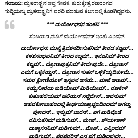
ಸಂಜಯ:
ದ್ರುತರಾಶ್ಟ್ರನ ಆಪ್ತ ಸೇವಕ. ಕುರುಕ್ಶೇತ್ರ ರಣರಂಗದ
ಸುದ್ದಿಯನ್ನು ದ್ರುತರಾಶ್ಟ್ರನಿಗೆ ವರದಿ ಮಾಡುವ ಕೆಲಸದಲ್ಲಿ ತೊಡಗಿದ್ದವನು.
*** ದುರ್ಯೋಧನನ ಸಂಕಟ ***
ಸಂಜಯನ ನುಡಿಗೆ ದುರ್ಯೋಧನನ್ ಇಂತು ಎಂದನ್.
ದುರ್ಯೋಧನ: ಮುನ್ನೆ ತ್ರಿದಶನದೀಸುತನಿಮ್ ತೀರದ ಕಜ್ಜಮ್…
ಕಳಶಸಂಭವನಿಮ್ ತೀರದ ಕಜ್ಜಮ್… ಇನಜನಿಮ್ ತೀರದ
ಕಜ್ಜಮ್… ದ್ರೋಣಪುತ್ರನಿಮ್ ತೀರ್ದಪುದೇ… ದ್ರೋಣನ್
ಎಮಗೆ ಒಳ್ಳಿಕೆಯ್ದನ್… ದ್ರೋಣನ ಸುತನ್ ಒಳ್ಳಿಕೆಯ್ಯದಿರ್ಕುಮೆ…
ಸಮರ ಕ್ಷೋಣಿಯೊಳ್ ಇನ್ನವನ ಆಸೆಯೆ… ಮಾಣೆ ಅಣಮ್…
ಕಯ್ಪೆಸೊರೆಯ ಕುಡಿಯೇಮ್ ಮಿಡಿಯೇಮ್… ರಣಕೇಳಿ
ಕುತೂಹಲಿಯಮ್ ಹಲಿಯನ್ ನಚ್ಚಿರ್ದೆನ್…ಅವನುಮ್
ಆಹವಕೋಲಾಹಲದಲ್ಲಿ ತೀರ್ಥಯಾತ್ರಾಚ್ಛಲದಿಂದಮ್ ಅಗಲ್ದು
ಪೋದನ್… ಇನ್ನುಮ್ ಬಾರನ್… ಪಗೆ ಮಡಿವೊಡೆ
ರವಿಸುತನಿಮ್ ಮಡಿಗುಮ್… ಮೇಣ್… ಶೌರ್ಯಶಾಳಿ
ದುಶ್ಶಾಸನನಿಮ್ ಮಡಿಗುಮ್… ಮೇಣ್… ಎನ್ನಿಂದಮ್
ಮಡಿಗುಮ್… ಪೆರಪೆರರಿನ್ ಎನ್ನ ಪಗೆ ಮಡಿದಪುದೇ…