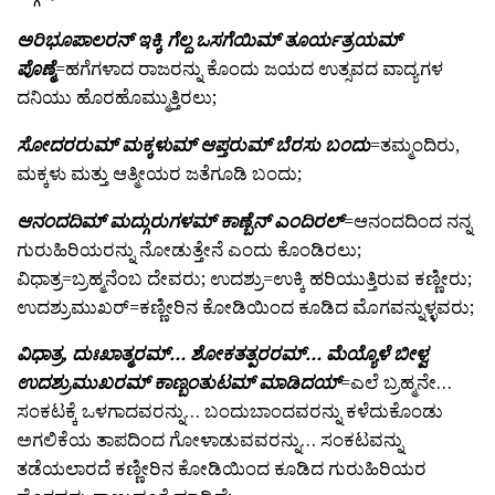
ಅರಿಭೂಪಾಲರನ್ ಇಕ್ಕಿ ಗೆಲ್ದ ಒಸಗೆಯಿಮ್ ತೂರ್ಯತ್ರಯಮ್
ಪೊಣ್ಮೆ
=ಹಗೆಗಳಾದ ರಾಜರನ್ನು ಕೊಂದು ಜಯದ ಉತ್ಸವದ ವಾದ್ಯಗಳ
ದನಿಯು ಹೊರಹೊಮ್ಮುತ್ತಿರಲು;
ಸೋದರರುಮ್ ಮಕ್ಕಳುಮ್ ಆಪ್ತರುಮ್ ಬೆರಸು ಬಂದು
=ತಮ್ಮಂದಿರು,
ಮಕ್ಕಳು ಮತ್ತು ಆತ್ಮೀಯರ ಜತೆಗೂಡಿ ಬಂದು;
ಆನಂದದಿಮ್ ಮದ್ಗುರುಗಳಮ್ ಕಾಣ್ಬೆನ್ ಎಂದಿರಲ್
=ಆನಂದದಿಂದ ನನ್ನ
ಗುರುಹಿರಿಯರನ್ನು ನೋಡುತ್ತೇನೆ ಎಂದು ಕೊಂಡಿರಲು;
ವಿಧಾತ್ರ=ಬ್ರಹ್ಮನೆಂಬ ದೇವರು; ಉದಶ್ರು=ಉಕ್ಕಿ ಹರಿಯುತ್ತಿರುವ ಕಣ್ಣೀರು;
ಉದಶ್ರುಮುಖರ್=ಕಣ್ಣೀರಿನ ಕೋಡಿಯಿಂದ ಕೂಡಿದ ಮೊಗವನ್ನುಳ್ಳವರು;
ವಿಧಾತ್ರ, ದುಃಖಾತ್ಮರಮ್… ಶೋಕತತ್ಪರರಮ್… ಮೆಯ್ಯೊಳೆ ಬೀಳ್ವ
ಉದಶ್ರುಮುಖರಮ್ ಕಾಣ್ಬಂತುಟಮ್ ಮಾಡಿದಯ್
=ಎಲೆ ಬ್ರಹ್ಮನೇ…
ಸಂಕಟಕ್ಕೆ ಒಳಗಾದವರನ್ನು… ಬಂದುಬಾಂದವರನ್ನು ಕಳೆದುಕೊಂಡು
ಅಗಲಿಕೆಯ ತಾಪದಿಂದ ಗೋಳಾಡುವವರನ್ನು… ಸಂಕಟವನ್ನು
ತಡೆಯಲಾರದೆ ಕಣ್ಣೀರಿನ ಕೋಡಿಯಿಂದ ಕೂಡಿದ ಗುರುಹಿರಿಯರ