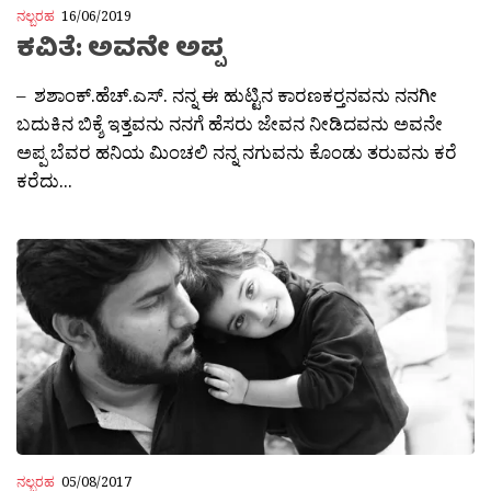
ನಲ್ಬರಹ
16/06/2019
ಕವಿತೆ: ಅವನೇ ಅಪ್ಪ
– ಶಶಾಂಕ್.ಹೆಚ್.ಎಸ್. ನನ್ನ ಈ ಹುಟ್ಟಿನ ಕಾರಣಕರ‍್ತನವನು ನನಗೀ
ಬದುಕಿನ ಬಿಕ್ಶೆ ಇತ್ತವನು ನನಗೆ ಹೆಸರು ಜೇವನ ನೀಡಿದವನು ಅವನೇ
ಅಪ್ಪ ಬೆವರ ಹನಿಯ ಮಿಂಚಲಿ ನನ್ನ ನಗುವನು ಕೊಂಡು ತರುವನು ಕರೆ
ಕರೆದು...
ನಲ್ಬರಹ
05/08/2017