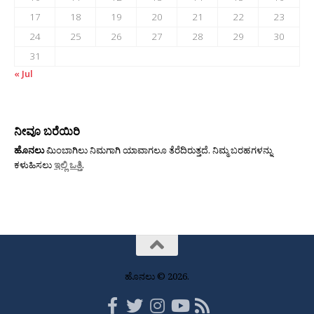
17
18
19
20
21
22
23
24
25
26
27
28
29
30
31
« Jul
ನೀವೂ ಬರೆಯಿರಿ
ಹೊನಲು
ಮಿಂಬಾಗಿಲು ನಿಮಗಾಗಿ ಯಾವಾಗಲೂ ತೆರೆದಿರುತ್ತದೆ. ನಿಮ್ಮ ಬರಹಗಳನ್ನು
ಕಳುಹಿಸಲು
ಇಲ್ಲಿ ಒತ್ತಿ
.
ಹೊನಲು © 2026.