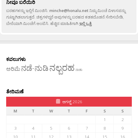
ನೀವೂ ಬರೆಯಿರಿ
ಬರಹಗಳನ್ನು ಇಲ್ಲಿಗೆ ಮಿಂಚಿಸಿ:
minche@honalu.net
ನಿಮ್ಮ ಮಿಂಚೆ ವಿಳಾಸವನ್ನು
ಗುಟ್ಟಾಗಿಡಲಾಗುತ್ತದೆ. ಚಿತ್ರಗಳಿದ್ದರೆ ಅವುಗಳನ್ನು ಬರಹದ ಕಡತದೊಡನೆ ಸೇರಿಸಬೇಡಿ,
ಬೇರೆಯಾಗಿ ಮಿಂಚೆಗೆ ಅಂಟಿಸಿ. ಹೆಚ್ಚಿನ ಮಾಹಿತಿಗಾಗಿ
ಇಲ್ಲಿ ಒತ್ತಿ
.
ಕವಲುಗಳು
ನಲ್ಬರಹ
ನಡೆ-ನುಡಿ
ಅರಿಮೆ
ನಾಡು
ತೇದಿಮಣೆ
ಆಗಸ್ಟ್ 2026
M
T
W
T
F
S
S
1
2
3
4
5
6
7
8
9
10
11
12
13
14
15
16