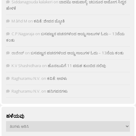
Siddanagouda kalakeri
on
ಬಾದಮಿ ಅಮವಾಸ್ಯೆ: ಚಬನೂರ ಅಮೋಗ ಸಿದ್ದನ
ಹೇಳಿಕೆ
M âñd M
on
ಕವಿತೆ: ಜೀವನ ಜ್ಯೋತಿ
C.P.Nagaraja
on
ಬಸವಣ್ಣನ ವಚನಗಳಿಂದ ಆಯ್ದ ಸಾಲುಗಳ ಓದು – 13ನೆಯ
ಕಂತು
ರಾಜೀವ್
on
ಬಸವಣ್ಣನ ವಚನಗಳಿಂದ ಆಯ್ದ ಸಾಲುಗಳ ಓದು – 13ನೆಯ ಕಂತು
K.V Shashidhara
on
ಹೊನಲುವಿಗೆ 11 ವರುಶ ತುಂಬಿದ ನಲಿವು
Raghuramu N.V.
on
ಕವಿತೆ: ಅವಳು
Raghuramu N.V.
on
ಹನಿಗವನಗಳು
ಹಳೆಯವು
ಹಳೆಯವು