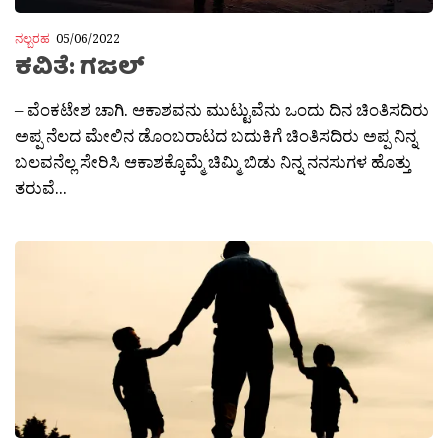
ನಲ್ಬರಹ
05/06/2022
ಕವಿತೆ: ಗಜಲ್
– ವೆಂಕಟೇಶ ಚಾಗಿ. ಆಕಾಶವನು ಮುಟ್ಟುವೆನು ಒಂದು ದಿನ ಚಿಂತಿಸದಿರು
ಅಪ್ಪ ನೆಲದ ಮೇಲಿನ ಡೊಂಬರಾಟದ ಬದುಕಿಗೆ ಚಿಂತಿಸದಿರು ಅಪ್ಪ ನಿನ್ನ
ಬಲವನೆಲ್ಲ ಸೇರಿಸಿ ಆಕಾಶಕ್ಕೊಮ್ಮೆ ಚಿಮ್ಮಿ ಬಿಡು ನಿನ್ನ ನನಸುಗಳ ಹೊತ್ತು
ತರುವೆ...