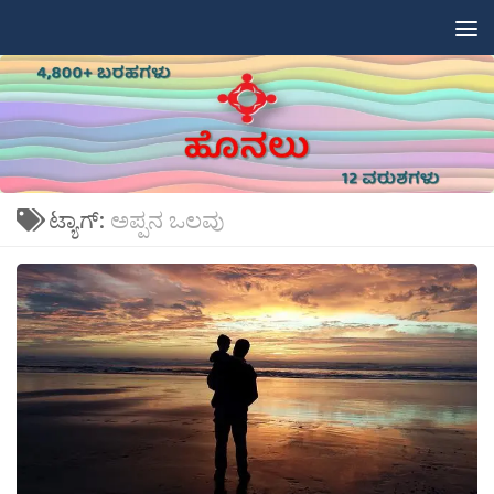
Skip to content
ಟ್ಯಾಗ್:
ಅಪ್ಪನ ಒಲವು