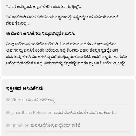
“ನನಗೆ ಅಶ್ಟೊಂದು ಕನ್ನಡ ಬೇರಿನ ಪದಗಳು ಗೊತ್ತಿಲ್ಲ”…
“ಹೊನಲಿಗಾಗಿ ಬರಹ ಬರೆಯೋದು ಕಶ್ಟವಾಗುತ್ತೆ. ಕನ್ನಡದ್ದೇ ಆದ ಪದಗಳು ಕೂಡಲೆ
ನೆನಪಿಗೆ ಬರಲ್ಲ”…
ಈ ಮೇಲಿನ ಅನಿಸಿಕೆಗಳು ನಿಮ್ಮದಾಗಿದ್ದರೆ ಗಮನಿಸಿ:
ನೀವು ಬರೆಯುವ ಹಾಗೆಯೇ ಬರೆಯಿರಿ. ನಿಮಗೆ ಯಾವ ಪದಗಳು ತೋಚುವುದೋ
ಅವುಗಳನ್ನು ಬಳಸಿಕೊಂಡೇ ಬರೆಯಿರಿ. ಇಲ್ಲಿ ಕೆಲವರು ಬಹಳ ಹೆಚ್ಚು ಕನ್ನಡದ್ದೇ ಆದ
ಪದಗಳನ್ನು ಬಳಸಿ ಬರಹಗಳನ್ನು ಬರೆಯುತ್ತಿದ್ದಾರೆಂಬುದು ದಿಟ. ಆದರೆ ಎಲ್ಲರೂ ಹಾಗೆಯೇ
ಬರೆಯಬೇಕೆಂದೇನೂ ಇಲ್ಲ. ನಿಮಗಾದಶ್ಟು ಕನ್ನಡದ್ದೇ ಪದಗಳನ್ನು ಬಳಸಿ ಬರೆಯಿರಿ, ಅಶ್ಟೇ.
ಇತ್ತೀಚಿನ ಅನಿಸಿಕೆಗಳು
Viren
on
ಹುಣಸೆ ಹುಳಿ ಅನ್ನ
Janardhana Relekar
on
ಮರದ ನೆರಳನು ಮರವೇ ನುಂಗಿ ಹಾಕಿದಾಗ…
rjnivah
on
ಮನಸೂರೆಗೊಳ್ಳುವ ಲೈಟ್ಲಮ್ ಕಣಿವೆ