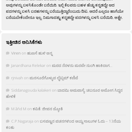
ಅವುಗಳನ್ನು ಬಳಸಿಕೊಂಡೇ ಬರೆಯಿರಿ. ಇಲ್ಲಿ ಕೆಲವರು ಬಹಳ ಹೆಚ್ಚು ಕನ್ನಡದ್ದೇ ಆದ
ಪದಗಳನ್ನು ಬಳಸಿ ಬರಹಗಳನ್ನು ಬರೆಯುತ್ತಿದ್ದಾರೆಂಬುದು ದಿಟ. ಆದರೆ ಎಲ್ಲರೂ ಹಾಗೆಯೇ
ಬರೆಯಬೇಕೆಂದೇನೂ ಇಲ್ಲ. ನಿಮಗಾದಶ್ಟು ಕನ್ನಡದ್ದೇ ಪದಗಳನ್ನು ಬಳಸಿ ಬರೆಯಿರಿ, ಅಶ್ಟೇ.
ಇತ್ತೀಚಿನ ಅನಿಸಿಕೆಗಳು
Viren
on
ಹುಣಸೆ ಹುಳಿ ಅನ್ನ
Janardhana Relekar
on
ಮರದ ನೆರಳನು ಮರವೇ ನುಂಗಿ ಹಾಕಿದಾಗ…
rjnivah
on
ಮನಸೂರೆಗೊಳ್ಳುವ ಲೈಟ್ಲಮ್ ಕಣಿವೆ
Siddanagouda kalakeri
on
ಬಾದಮಿ ಅಮವಾಸ್ಯೆ: ಚಬನೂರ ಅಮೋಗ ಸಿದ್ದನ
ಹೇಳಿಕೆ
M âñd M
on
ಕವಿತೆ: ಜೀವನ ಜ್ಯೋತಿ
C.P.Nagaraja
on
ಬಸವಣ್ಣನ ವಚನಗಳಿಂದ ಆಯ್ದ ಸಾಲುಗಳ ಓದು – 13ನೆಯ
ಕಂತು