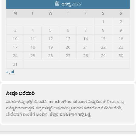
ಆಗಸ್ಟ್ 2026
M
T
W
T
F
S
S
1
2
3
4
5
6
7
8
9
10
11
12
13
14
15
16
17
18
19
20
21
22
23
24
25
26
27
28
29
30
31
« Jul
ನೀವೂ ಬರೆಯಿರಿ
ಬರಹಗಳನ್ನು ಇಲ್ಲಿಗೆ ಮಿಂಚಿಸಿ:
minche@honalu.net
ನಿಮ್ಮ ಮಿಂಚೆ ವಿಳಾಸವನ್ನು
ಗುಟ್ಟಾಗಿಡಲಾಗುತ್ತದೆ. ಚಿತ್ರಗಳಿದ್ದರೆ ಅವುಗಳನ್ನು ಬರಹದ ಕಡತದೊಡನೆ ಸೇರಿಸಬೇಡಿ,
ಬೇರೆಯಾಗಿ ಮಿಂಚೆಗೆ ಅಂಟಿಸಿ. ಹೆಚ್ಚಿನ ಮಾಹಿತಿಗಾಗಿ
ಇಲ್ಲಿ ಒತ್ತಿ
.