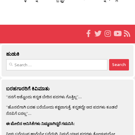
ಹುಡುಕಿ
Search
for:
ಬರಹಗಾರರಿಗೆ ಕಿವಿಮಾತು
“ನನಗೆ ಅಶ್ಟೊಂದು ಕನ್ನಡ ಬೇರಿನ ಪದಗಳು ಗೊತ್ತಿಲ್ಲ”…
“ಹೊನಲಿಗಾಗಿ ಬರಹ ಬರೆಯೋದು ಕಶ್ಟವಾಗುತ್ತೆ. ಕನ್ನಡದ್ದೇ ಆದ ಪದಗಳು ಕೂಡಲೆ
ನೆನಪಿಗೆ ಬರಲ್ಲ”…
ಈ ಮೇಲಿನ ಅನಿಸಿಕೆಗಳು ನಿಮ್ಮದಾಗಿದ್ದರೆ ಗಮನಿಸಿ:
ನೀವು ಬರೆಯುವ ಹಾಗೆಯೇ ಬರೆಯಿರಿ. ನಿಮಗೆ ಯಾವ ಪದಗಳು ತೋಚುವುದೋ