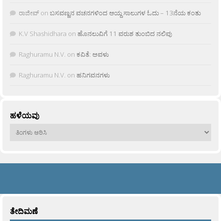
ರಾಜೀವ್
on
ಬಸವಣ್ಣನ ವಚನಗಳಿಂದ ಆಯ್ದ ಸಾಲುಗಳ ಓದು – 13ನೆಯ ಕಂತು
K.V Shashidhara
on
ಹೊನಲುವಿಗೆ 11 ವರುಶ ತುಂಬಿದ ನಲಿವು
Raghuramu N.V.
on
ಕವಿತೆ: ಅವಳು
Raghuramu N.V.
on
ಹನಿಗವನಗಳು
ಹಳೆಯವು
ಹಳೆಯವು
ತೇದಿಮಣೆ