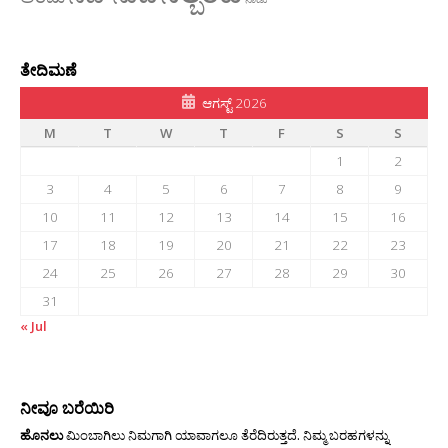
ತೇದಿಮಣೆ
ಆಗಸ್ಟ್ 2026
M
T
W
T
F
S
S
1
2
3
4
5
6
7
8
9
10
11
12
13
14
15
16
17
18
19
20
21
22
23
24
25
26
27
28
29
30
31
« Jul
ನೀವೂ ಬರೆಯಿರಿ
ಹೊನಲು
ಮಿಂಬಾಗಿಲು ನಿಮಗಾಗಿ ಯಾವಾಗಲೂ ತೆರೆದಿರುತ್ತದೆ. ನಿಮ್ಮ ಬರಹಗಳನ್ನು