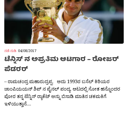
ನಡೆ-ನುಡಿ
04/08/2017
ಟೆನ್ನಿಸ್ ನ ಅಪ್ರತಿಮ ಆಟಗಾರ – ರೋಜರ್
ಪೆಡರರ್
– ರಾಮಚಂದ್ರ ಮಹಾರುದ್ರಪ್ಪ. ಅದು 1993ರ ಬಸೆಲ್ ಕಿರಿಯರ
ಚಾಂಪಿಯಯನ್ ಶಿಪ್ ನ ಪೈನಲ್ ಪಂದ್ಯ. ಆಟದಲ್ಲಿ ಸೋತ ಹನ್ನೊಂದರ
ಪೋರ ತನ್ನ ಟೆನ್ನಿಸ್ ರ‍್ಯಾಕೆಟ್ ಅನ್ನು ಬಿಸಾಡಿ ಮಾತಿನ ಚಕಮಕಿಗೆ
ಇಳಿಯುತ್ತಾನೆ....