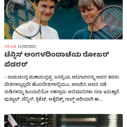
ನಡೆ-ನುಡಿ
11/02/2022
ಟೆನ್ನಿಸ್ ಅಂಗಳದಿಂದಾಚೆಯ ರೋಜರ್
ಪೆಡರರ್
– ರಾಮಚಂದ್ರ ಮಹಾರುದ್ರಪ್ಪ. ಜನಪ್ರಿಯ ಆಟಗಾರರನ್ನು ಅವರ ತವರು
ದೇಶಗಳಲ್ಲಲ್ಲದೇ ಹೊರದೇಶಗಳಲ್ಲಿಯೂ, ಆರಾದಿಸಿ ಅವರ ನಡೆ-
ನುಡಿಗಳನ್ನು ಹಿಂಬಾಲಿಸೋ ಸಹಸ್ರಾರು ಅಬಿಮಾನಿಗಳು ಸದಾ ಇರುತ್ತಾರೆ.
ಪುಟ್ಬಾಲ್, ಟೆನ್ನಿಸ್, ಕ್ರಿಕೆಟ್, ಅತ್ಲೆಟಿಕ್ಸ್, ಗಾಲ್ಪ್ ಆದಿಯಾಗಿ ಈ...