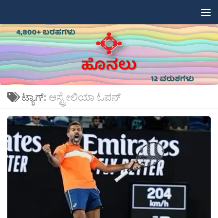
Skip to content
ಟ್ಯಾಗ್:
ಆಸ್ಟ್ರೇಲಿಯಾ ಓಪನ್