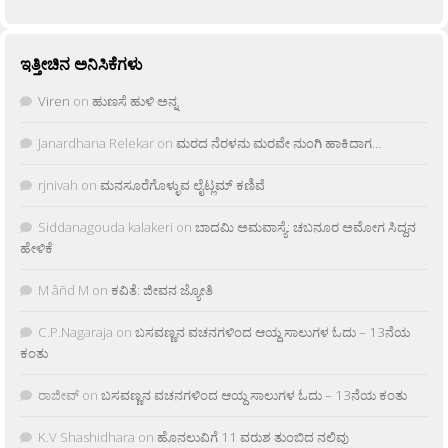
ಇತ್ತೀಚಿನ ಅನಿಸಿಕೆಗಳು
Viren
on
ಹುಣಸೆ ಹುಳಿ ಅನ್ನ
Janardhana Relekar
on
ಮರದ ನೆರಳನು ಮರವೇ ನುಂಗಿ ಹಾಕಿದಾಗ…
rjnivah
on
ಮನಸೂರೆಗೊಳ್ಳುವ ಲೈಟ್ಲಮ್ ಕಣಿವೆ
Siddanagouda kalakeri
on
ಬಾದಮಿ ಅಮವಾಸ್ಯೆ: ಚಬನೂರ ಅಮೋಗ ಸಿದ್ದನ
ಹೇಳಿಕೆ
M âñd M
on
ಕವಿತೆ: ಜೀವನ ಜ್ಯೋತಿ
C.P.Nagaraja
on
ಬಸವಣ್ಣನ ವಚನಗಳಿಂದ ಆಯ್ದ ಸಾಲುಗಳ ಓದು – 13ನೆಯ
ಕಂತು
ರಾಜೀವ್
on
ಬಸವಣ್ಣನ ವಚನಗಳಿಂದ ಆಯ್ದ ಸಾಲುಗಳ ಓದು – 13ನೆಯ ಕಂತು
K.V Shashidhara
on
ಹೊನಲುವಿಗೆ 11 ವರುಶ ತುಂಬಿದ ನಲಿವು