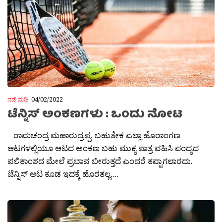
ನಡೆ-ನುಡಿ
04/02/2022
ಟೆನ್ನಿಸ್ ಅಂಕಣಗಳು : ಒಂದು ನೋಟ
– ರಾಮಚಂದ್ರ ಮಹಾರುದ್ರಪ್ಪ. ಬಹುತೇಕ ಎಲ್ಲಾ ಹೊರಾಂಗಣ
ಆಟಗಳಲ್ಲಿಯೂ ಆಟದ ಅಂಕಣ ಬಹು ಮುಕ್ಯ ಪಾತ್ರ ವಹಿಸಿ ಪಂದ್ಯದ
ಪಲಿತಾಂಶದ ಮೇಲೆ ಪ್ರಬಾವ ಬೀರುತ್ತದೆ ಎಂದರೆ ತಪ್ಪಾಗಲಾರದು.
ಟೆನ್ನಿಸ್ ಆಟ ಕೂಡ ಇದಕ್ಕೆ ಹೊರತಲ್ಲ....