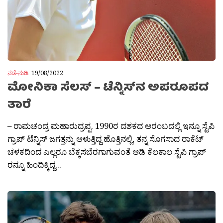
ನಡೆ-ನುಡಿ
19/08/2022
ಮೋನಿಕಾ ಸೆಲಸ್ – ಟೆನ್ನಿಸ್‌ನ ಅಪರೂಪದ
ತಾರೆ
– ರಾಮಚಂದ್ರ ಮಹಾರುದ್ರಪ್ಪ. 1990ರ ದಶಕದ ಆರಂಬದಲ್ಲಿ ಇನ್ನೂ ಸ್ಟೆಪಿ
ಗ್ರಾಪ್ ಟೆನ್ನಿಸ್ ಜಗತ್ತನ್ನು ಆಳುತ್ತಿದ್ದ ಹೊತ್ತಿನಲ್ಲಿ, ತನ್ನ ಸೊಗಸಾದ ರಾಕೆಟ್
ಚಳಕದಿಂದ ಎಲ್ಲರೂ ಬೆಕ್ಕಸಬೆರಗಾಗುವಂತೆ ಆಡಿ ಕೆಲಕಾಲ ಸ್ಟೆಪಿ ಗ್ರಾಪ್
ರನ್ನೂ ಹಿಂದಿಕ್ಕಿದ್ದ...