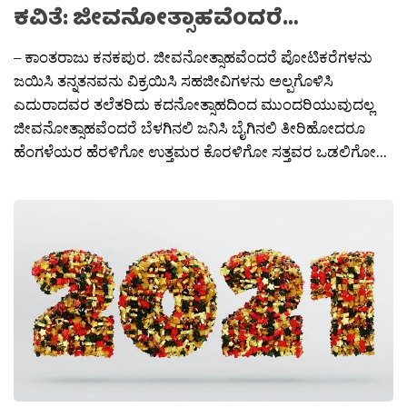
ಕವಿತೆ: ಜೀವನೋತ್ಸಾಹವೆಂದರೆ…
– ಕಾಂತರಾಜು ಕನಕಪುರ. ಜೀವನೋತ್ಸಾಹವೆಂದರೆ ಪೋಟಿಕರೆಗಳನು
ಜಯಿಸಿ ತನ್ನತನವನು ವಿಕ್ರಯಿಸಿ ಸಹಜೀವಿಗಳನು ಅಲ್ಪಗೊಳಿಸಿ
ಎದುರಾದವರ ತಲೆತರಿದು ಕದನೋತ್ಸಾಹದಿಂದ ಮುಂದರಿಯುವುದಲ್ಲ
ಜೀವನೋತ್ಸಾಹವೆಂದರೆ ಬೆಳಗಿನಲಿ ಜನಿಸಿ ಬೈಗಿನಲಿ ತೀರಿಹೋದರೂ
ಹೆಂಗಳೆಯರ ಹೆರಳಿಗೋ ಉತ್ತಮರ ಕೊರಳಿಗೋ ಸತ್ತವರ ಒಡಲಿಗೋ...