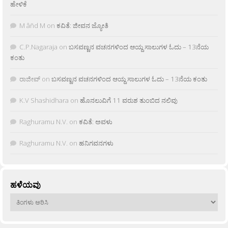
ಹೇಳಿಕೆ
M âñd M
on
ಕವಿತೆ: ಜೀವನ ಜ್ಯೋತಿ
C.P.Nagaraja
on
ಬಸವಣ್ಣನ ವಚನಗಳಿಂದ ಆಯ್ದ ಸಾಲುಗಳ ಓದು – 13ನೆಯ
ಕಂತು
ರಾಜೀವ್
on
ಬಸವಣ್ಣನ ವಚನಗಳಿಂದ ಆಯ್ದ ಸಾಲುಗಳ ಓದು – 13ನೆಯ ಕಂತು
K.V Shashidhara
on
ಹೊನಲುವಿಗೆ 11 ವರುಶ ತುಂಬಿದ ನಲಿವು
Raghuramu N.V.
on
ಕವಿತೆ: ಅವಳು
Raghuramu N.V.
on
ಹನಿಗವನಗಳು
ಹಳೆಯವು
ಹಳೆಯವು