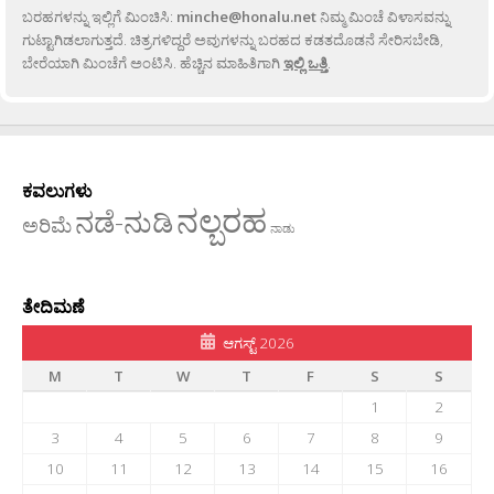
ಬರಹಗಳನ್ನು ಇಲ್ಲಿಗೆ ಮಿಂಚಿಸಿ:
minche@honalu.net
ನಿಮ್ಮ ಮಿಂಚೆ ವಿಳಾಸವನ್ನು
ಗುಟ್ಟಾಗಿಡಲಾಗುತ್ತದೆ. ಚಿತ್ರಗಳಿದ್ದರೆ ಅವುಗಳನ್ನು ಬರಹದ ಕಡತದೊಡನೆ ಸೇರಿಸಬೇಡಿ,
ಬೇರೆಯಾಗಿ ಮಿಂಚೆಗೆ ಅಂಟಿಸಿ. ಹೆಚ್ಚಿನ ಮಾಹಿತಿಗಾಗಿ
ಇಲ್ಲಿ ಒತ್ತಿ
.
ಕವಲುಗಳು
ನಲ್ಬರಹ
ನಡೆ-ನುಡಿ
ಅರಿಮೆ
ನಾಡು
ತೇದಿಮಣೆ
ಆಗಸ್ಟ್ 2026
M
T
W
T
F
S
S
1
2
3
4
5
6
7
8
9
10
11
12
13
14
15
16