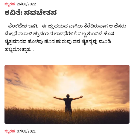
ನಲ್ಬರಹ
26/06/2022
ಕವಿತೆ: ನವಚೇತನ
– ವೆಂಕಟೇಶ ಚಾಗಿ. ಈ ಹ್ರುದಯದ ಬಾಗಿಲು ತೆರೆದಿರುವಾಗ ಆ ಹೆಸರು
ಮೆಲ್ಲನೆ ನುಸುಳಿ ಹ್ರುದಯದ ಬಾವನೆಗಳಿಗೆ ಬಣ್ಣ ತುಂಬಿದೆ ಹೊಸ
ಚೈತ್ರಮಾಸದ ಹೊಳಪು ಹೊಸ ಹುರುಪು ನವ ಚೈತನ್ಯವು ಮೂಡಿ
ಹಬ್ಬದೋತ್ಸಾಹ...
ನಲ್ಬರಹ
07/08/2021