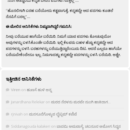
“ನನಗೆ ಅಶ್ಟೊಂದು ಕನ್ನಡ ಬೇರಿನ ಪದಗಳು ಗೊತ್ತಿಲ್ಲ”…
“ಹೊನಲಿಗಾಗಿ ಬರಹ ಬರೆಯೋದು ಕಶ್ಟವಾಗುತ್ತೆ. ಕನ್ನಡದ್ದೇ ಆದ ಪದಗಳು ಕೂಡಲೆ
ನೆನಪಿಗೆ ಬರಲ್ಲ”…
ಈ ಮೇಲಿನ ಅನಿಸಿಕೆಗಳು ನಿಮ್ಮದಾಗಿದ್ದರೆ ಗಮನಿಸಿ:
ನೀವು ಬರೆಯುವ ಹಾಗೆಯೇ ಬರೆಯಿರಿ. ನಿಮಗೆ ಯಾವ ಪದಗಳು ತೋಚುವುದೋ
ಅವುಗಳನ್ನು ಬಳಸಿಕೊಂಡೇ ಬರೆಯಿರಿ. ಇಲ್ಲಿ ಕೆಲವರು ಬಹಳ ಹೆಚ್ಚು ಕನ್ನಡದ್ದೇ ಆದ
ಪದಗಳನ್ನು ಬಳಸಿ ಬರಹಗಳನ್ನು ಬರೆಯುತ್ತಿದ್ದಾರೆಂಬುದು ದಿಟ. ಆದರೆ ಎಲ್ಲರೂ ಹಾಗೆಯೇ
ಬರೆಯಬೇಕೆಂದೇನೂ ಇಲ್ಲ. ನಿಮಗಾದಶ್ಟು ಕನ್ನಡದ್ದೇ ಪದಗಳನ್ನು ಬಳಸಿ ಬರೆಯಿರಿ, ಅಶ್ಟೇ.
ಇತ್ತೀಚಿನ ಅನಿಸಿಕೆಗಳು
Viren
on
ಹುಣಸೆ ಹುಳಿ ಅನ್ನ
Janardhana Relekar
on
ಮರದ ನೆರಳನು ಮರವೇ ನುಂಗಿ ಹಾಕಿದಾಗ…
rjnivah
on
ಮನಸೂರೆಗೊಳ್ಳುವ ಲೈಟ್ಲಮ್ ಕಣಿವೆ
Siddanagouda kalakeri
on
ಬಾದಮಿ ಅಮವಾಸ್ಯೆ: ಚಬನೂರ ಅಮೋಗ ಸಿದ್ದನ