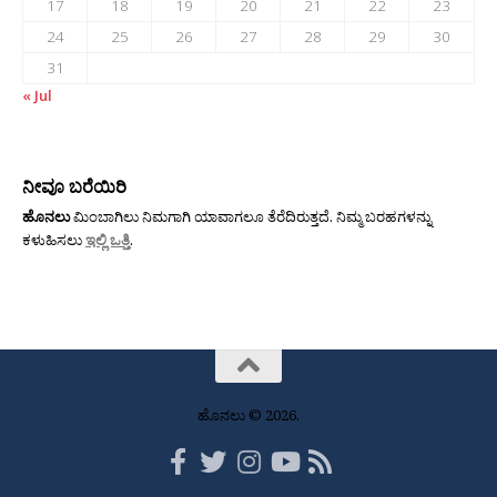
17
18
19
20
21
22
23
24
25
26
27
28
29
30
31
« Jul
ನೀವೂ ಬರೆಯಿರಿ
ಹೊನಲು
ಮಿಂಬಾಗಿಲು ನಿಮಗಾಗಿ ಯಾವಾಗಲೂ ತೆರೆದಿರುತ್ತದೆ. ನಿಮ್ಮ ಬರಹಗಳನ್ನು
ಕಳುಹಿಸಲು
ಇಲ್ಲಿ ಒತ್ತಿ
.
ಹೊನಲು © 2026.