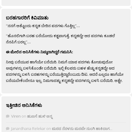
ಬರಹಗಾರರಿಗೆ ಕಿವಿಮಾತು
“ನನಗೆ ಅಶ್ಟೊಂದು ಕನ್ನಡ ಬೇರಿನ ಪದಗಳು ಗೊತ್ತಿಲ್ಲ”…
“ಹೊನಲಿಗಾಗಿ ಬರಹ ಬರೆಯೋದು ಕಶ್ಟವಾಗುತ್ತೆ. ಕನ್ನಡದ್ದೇ ಆದ ಪದಗಳು ಕೂಡಲೆ
ನೆನಪಿಗೆ ಬರಲ್ಲ”…
ಈ ಮೇಲಿನ ಅನಿಸಿಕೆಗಳು ನಿಮ್ಮದಾಗಿದ್ದರೆ ಗಮನಿಸಿ:
ನೀವು ಬರೆಯುವ ಹಾಗೆಯೇ ಬರೆಯಿರಿ. ನಿಮಗೆ ಯಾವ ಪದಗಳು ತೋಚುವುದೋ
ಅವುಗಳನ್ನು ಬಳಸಿಕೊಂಡೇ ಬರೆಯಿರಿ. ಇಲ್ಲಿ ಕೆಲವರು ಬಹಳ ಹೆಚ್ಚು ಕನ್ನಡದ್ದೇ ಆದ
ಪದಗಳನ್ನು ಬಳಸಿ ಬರಹಗಳನ್ನು ಬರೆಯುತ್ತಿದ್ದಾರೆಂಬುದು ದಿಟ. ಆದರೆ ಎಲ್ಲರೂ ಹಾಗೆಯೇ
ಬರೆಯಬೇಕೆಂದೇನೂ ಇಲ್ಲ. ನಿಮಗಾದಶ್ಟು ಕನ್ನಡದ್ದೇ ಪದಗಳನ್ನು ಬಳಸಿ ಬರೆಯಿರಿ, ಅಶ್ಟೇ.
ಇತ್ತೀಚಿನ ಅನಿಸಿಕೆಗಳು
Viren
on
ಹುಣಸೆ ಹುಳಿ ಅನ್ನ
Janardhana Relekar
on
ಮರದ ನೆರಳನು ಮರವೇ ನುಂಗಿ ಹಾಕಿದಾಗ…