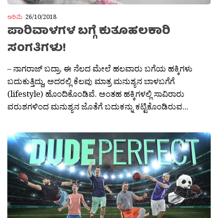
ಅರಿಮೆ
26/10/2018
ಪಾರಿವಾಳಗಳ ಬಗ್ಗೆ ಕುತೂಹಲಕಾರಿ
ಸಂಗತಿಗಳು!
– ನಾಗರಾಜ್ ಬದ್ರಾ. ಈ ನೆಲದ ಮೇಲೆ ಹಲವಾರು ಬಗೆಯ ಹಕ್ಕಿಗಳು
ಬದುಕುತ್ತಿದ್ದು, ಅದರಲ್ಲಿ ಕೆಲವು ಮಾತ್ರ ಮನುಶ್ಯನ ಬಾಳಬಗೆಗೆ
(lifestyle) ಹೊಂದಿಕೊಂಡಿವೆ. ಅಂತಹ ಹಕ್ಕಿಗಳಲ್ಲಿ ಸಾವಿರಾರು
ವರುಶಗಳಿಂದ ಮನುಶ್ಯನ ಜೊತೆಗೆ ಬದುಕನ್ನು ಕಟ್ಟಿಕೊಂಡಿರುವ...