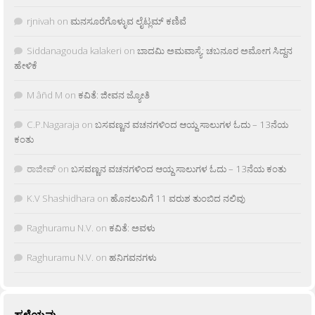
rjnivah
on
ಮನಸೂರೆಗೊಳ್ಳುವ ಲೈಟ್ಲಮ್ ಕಣಿವೆ
Siddanagouda kalakeri
on
ಬಾದಮಿ ಅಮವಾಸ್ಯೆ: ಚಬನೂರ ಅಮೋಗ ಸಿದ್ದನ
ಹೇಳಿಕೆ
M âñd M
on
ಕವಿತೆ: ಜೀವನ ಜ್ಯೋತಿ
C.P.Nagaraja
on
ಬಸವಣ್ಣನ ವಚನಗಳಿಂದ ಆಯ್ದ ಸಾಲುಗಳ ಓದು – 13ನೆಯ
ಕಂತು
ರಾಜೀವ್
on
ಬಸವಣ್ಣನ ವಚನಗಳಿಂದ ಆಯ್ದ ಸಾಲುಗಳ ಓದು – 13ನೆಯ ಕಂತು
K.V Shashidhara
on
ಹೊನಲುವಿಗೆ 11 ವರುಶ ತುಂಬಿದ ನಲಿವು
Raghuramu N.V.
on
ಕವಿತೆ: ಅವಳು
Raghuramu N.V.
on
ಹನಿಗವನಗಳು