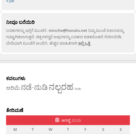
« Jul
ನೀವೂ ಬರೆಯಿರಿ
ಬರಹಗಳನ್ನು ಇಲ್ಲಿಗೆ ಮಿಂಚಿಸಿ:
minche@honalu.net
ನಿಮ್ಮ ಮಿಂಚೆ ವಿಳಾಸವನ್ನು
ಗುಟ್ಟಾಗಿಡಲಾಗುತ್ತದೆ. ಚಿತ್ರಗಳಿದ್ದರೆ ಅವುಗಳನ್ನು ಬರಹದ ಕಡತದೊಡನೆ ಸೇರಿಸಬೇಡಿ,
ಬೇರೆಯಾಗಿ ಮಿಂಚೆಗೆ ಅಂಟಿಸಿ. ಹೆಚ್ಚಿನ ಮಾಹಿತಿಗಾಗಿ
ಇಲ್ಲಿ ಒತ್ತಿ
.
ಕವಲುಗಳು
ನಲ್ಬರಹ
ನಡೆ-ನುಡಿ
ಅರಿಮೆ
ನಾಡು
ತೇದಿಮಣೆ
ಆಗಸ್ಟ್ 2026
M
T
W
T
F
S
S