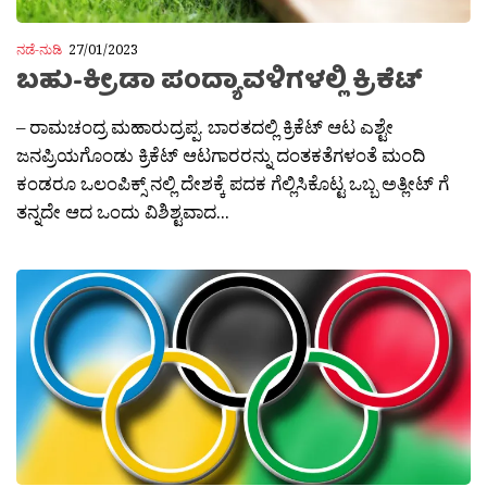
ನಡೆ-ನುಡಿ
27/01/2023
ಬಹು-ಕ್ರೀಡಾ ಪಂದ್ಯಾವಳಿಗಳಲ್ಲಿ ಕ್ರಿಕೆಟ್
– ರಾಮಚಂದ್ರ ಮಹಾರುದ್ರಪ್ಪ. ಬಾರತದಲ್ಲಿ ಕ್ರಿಕೆಟ್ ಆಟ ಎಶ್ಟೇ
ಜನಪ್ರಿಯಗೊಂಡು ಕ್ರಿಕೆಟ್ ಆಟಗಾರರನ್ನು ದಂತಕತೆಗಳಂತೆ ಮಂದಿ
ಕಂಡರೂ ಒಲಂಪಿಕ್ಸ್ ನಲ್ಲಿ ದೇಶಕ್ಕೆ ಪದಕ ಗೆಲ್ಲಿಸಿಕೊಟ್ಟ ಒಬ್ಬ ಅತ್ಲೀಟ್ ಗೆ
ತನ್ನದೇ ಆದ ಒಂದು ವಿಶಿಶ್ಟವಾದ...