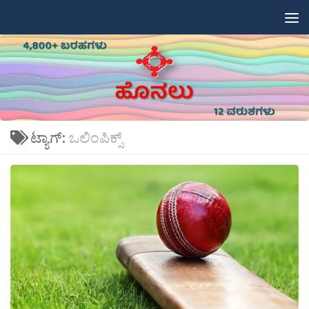
Skip to content
ಟ್ಯಾಗ್:
ಒಲಿಂಪಿಕ್ಸ್