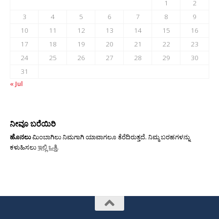
1
2
3
4
5
6
7
8
9
10
11
12
13
14
15
16
17
18
19
20
21
22
23
24
25
26
27
28
29
30
31
« Jul
ನೀವೂ ಬರೆಯಿರಿ
ಹೊನಲು
ಮಿಂಬಾಗಿಲು ನಿಮಗಾಗಿ ಯಾವಾಗಲೂ ತೆರೆದಿರುತ್ತದೆ. ನಿಮ್ಮ ಬರಹಗಳನ್ನು
ಕಳುಹಿಸಲು
ಇಲ್ಲಿ ಒತ್ತಿ
.