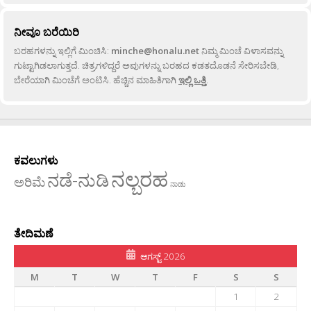
ನೀವೂ ಬರೆಯಿರಿ
ಬರಹಗಳನ್ನು ಇಲ್ಲಿಗೆ ಮಿಂಚಿಸಿ:
minche@honalu.net
ನಿಮ್ಮ ಮಿಂಚೆ ವಿಳಾಸವನ್ನು
ಗುಟ್ಟಾಗಿಡಲಾಗುತ್ತದೆ. ಚಿತ್ರಗಳಿದ್ದರೆ ಅವುಗಳನ್ನು ಬರಹದ ಕಡತದೊಡನೆ ಸೇರಿಸಬೇಡಿ,
ಬೇರೆಯಾಗಿ ಮಿಂಚೆಗೆ ಅಂಟಿಸಿ. ಹೆಚ್ಚಿನ ಮಾಹಿತಿಗಾಗಿ
ಇಲ್ಲಿ ಒತ್ತಿ
.
ಕವಲುಗಳು
ನಲ್ಬರಹ
ನಡೆ-ನುಡಿ
ಅರಿಮೆ
ನಾಡು
ತೇದಿಮಣೆ
ಆಗಸ್ಟ್ 2026
M
T
W
T
F
S
S
1
2