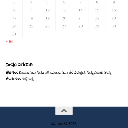
3
4
5
6
7
8
9
10
11
12
13
14
15
16
17
18
19
20
21
22
23
24
25
26
27
28
29
30
31
« Jul
ನೀವೂ ಬರೆಯಿರಿ
ಹೊನಲು
ಮಿಂಬಾಗಿಲು ನಿಮಗಾಗಿ ಯಾವಾಗಲೂ ತೆರೆದಿರುತ್ತದೆ. ನಿಮ್ಮ ಬರಹಗಳನ್ನು
ಕಳುಹಿಸಲು
ಇಲ್ಲಿ ಒತ್ತಿ
.
ಹೊನಲು © 2026.