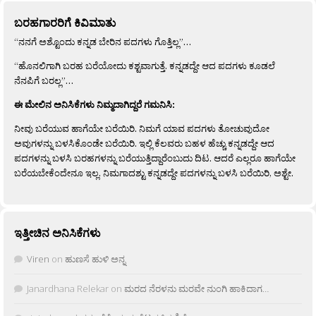
ಬರಹಗಾರರಿಗೆ ಕಿವಿಮಾತು
“ನನಗೆ ಅಶ್ಟೊಂದು ಕನ್ನಡ ಬೇರಿನ ಪದಗಳು ಗೊತ್ತಿಲ್ಲ”…
“ಹೊನಲಿಗಾಗಿ ಬರಹ ಬರೆಯೋದು ಕಶ್ಟವಾಗುತ್ತೆ. ಕನ್ನಡದ್ದೇ ಆದ ಪದಗಳು ಕೂಡಲೆ
ನೆನಪಿಗೆ ಬರಲ್ಲ”…
ಈ ಮೇಲಿನ ಅನಿಸಿಕೆಗಳು ನಿಮ್ಮದಾಗಿದ್ದರೆ ಗಮನಿಸಿ:
ನೀವು ಬರೆಯುವ ಹಾಗೆಯೇ ಬರೆಯಿರಿ. ನಿಮಗೆ ಯಾವ ಪದಗಳು ತೋಚುವುದೋ
ಅವುಗಳನ್ನು ಬಳಸಿಕೊಂಡೇ ಬರೆಯಿರಿ. ಇಲ್ಲಿ ಕೆಲವರು ಬಹಳ ಹೆಚ್ಚು ಕನ್ನಡದ್ದೇ ಆದ
ಪದಗಳನ್ನು ಬಳಸಿ ಬರಹಗಳನ್ನು ಬರೆಯುತ್ತಿದ್ದಾರೆಂಬುದು ದಿಟ. ಆದರೆ ಎಲ್ಲರೂ ಹಾಗೆಯೇ
ಬರೆಯಬೇಕೆಂದೇನೂ ಇಲ್ಲ. ನಿಮಗಾದಶ್ಟು ಕನ್ನಡದ್ದೇ ಪದಗಳನ್ನು ಬಳಸಿ ಬರೆಯಿರಿ, ಅಶ್ಟೇ.
ಇತ್ತೀಚಿನ ಅನಿಸಿಕೆಗಳು
Viren
on
ಹುಣಸೆ ಹುಳಿ ಅನ್ನ
Janardhana Relekar
on
ಮರದ ನೆರಳನು ಮರವೇ ನುಂಗಿ ಹಾಕಿದಾಗ…