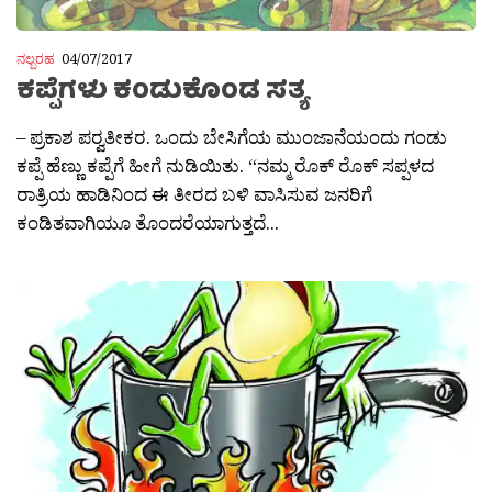
ನಲ್ಬರಹ
04/07/2017
ಕಪ್ಪೆಗಳು ಕಂಡುಕೊಂಡ ಸತ್ಯ
– ಪ್ರಕಾಶ ಪರ‍್ವತೀಕರ. ಒಂದು ಬೇಸಿಗೆಯ ಮುಂಜಾನೆಯಂದು ಗಂಡು
ಕಪ್ಪೆ ಹೆಣ್ಣು ಕಪ್ಪೆಗೆ ಹೀಗೆ ನುಡಿಯಿತು. “ನಮ್ಮ ರೊಕ್ ರೊಕ್ ಸಪ್ಪಳದ
ರಾತ್ರಿಯ ಹಾಡಿನಿಂದ ಈ ತೀರದ ಬಳಿ ವಾಸಿಸುವ ಜನರಿಗೆ
ಕಂಡಿತವಾಗಿಯೂ ತೊಂದರೆಯಾಗುತ್ತದೆ...