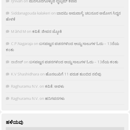
rjnivah
on
ಮನಸೂರೆಗೊಳ್ಳುವ ಲೈಟ್ಲಮ್ ಕಣಿವೆ
Siddanagouda kalakeri
on
ಬಾದಮಿ ಅಮವಾಸ್ಯೆ: ಚಬನೂರ ಅಮೋಗ ಸಿದ್ದನ
ಹೇಳಿಕೆ
M âñd M
on
ಕವಿತೆ: ಜೀವನ ಜ್ಯೋತಿ
C.P.Nagaraja
on
ಬಸವಣ್ಣನ ವಚನಗಳಿಂದ ಆಯ್ದ ಸಾಲುಗಳ ಓದು – 13ನೆಯ
ಕಂತು
ರಾಜೀವ್
on
ಬಸವಣ್ಣನ ವಚನಗಳಿಂದ ಆಯ್ದ ಸಾಲುಗಳ ಓದು – 13ನೆಯ ಕಂತು
K.V Shashidhara
on
ಹೊನಲುವಿಗೆ 11 ವರುಶ ತುಂಬಿದ ನಲಿವು
Raghuramu N.V.
on
ಕವಿತೆ: ಅವಳು
Raghuramu N.V.
on
ಹನಿಗವನಗಳು
ಹಳೆಯವು
ಹಳೆಯವು