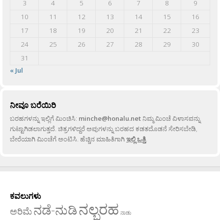
3
4
5
6
7
8
9
10
11
12
13
14
15
16
17
18
19
20
21
22
23
24
25
26
27
28
29
30
31
« Jul
ನೀವೂ ಬರೆಯಿರಿ
ಬರಹಗಳನ್ನು ಇಲ್ಲಿಗೆ ಮಿಂಚಿಸಿ:
minche@honalu.net
ನಿಮ್ಮ ಮಿಂಚೆ ವಿಳಾಸವನ್ನು
ಗುಟ್ಟಾಗಿಡಲಾಗುತ್ತದೆ. ಚಿತ್ರಗಳಿದ್ದರೆ ಅವುಗಳನ್ನು ಬರಹದ ಕಡತದೊಡನೆ ಸೇರಿಸಬೇಡಿ,
ಬೇರೆಯಾಗಿ ಮಿಂಚೆಗೆ ಅಂಟಿಸಿ. ಹೆಚ್ಚಿನ ಮಾಹಿತಿಗಾಗಿ
ಇಲ್ಲಿ ಒತ್ತಿ
.
ಕವಲುಗಳು
ನಲ್ಬರಹ
ನಡೆ-ನುಡಿ
ಅರಿಮೆ
ನಾಡು