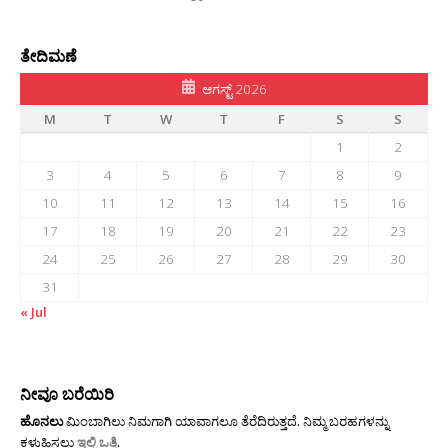
ತೇದಿಮಣೆ
ಆಗಸ್ಟ್ 2026
M
T
W
T
F
S
S
1
2
3
4
5
6
7
8
9
10
11
12
13
14
15
16
17
18
19
20
21
22
23
24
25
26
27
28
29
30
31
« Jul
ನೀವೂ ಬರೆಯಿರಿ
ಹೊನಲು
ಮಿಂಬಾಗಿಲು ನಿಮಗಾಗಿ ಯಾವಾಗಲೂ ತೆರೆದಿರುತ್ತದೆ. ನಿಮ್ಮ ಬರಹಗಳನ್ನು
ಕಳುಹಿಸಲು
ಇಲ್ಲಿ ಒತ್ತಿ
.