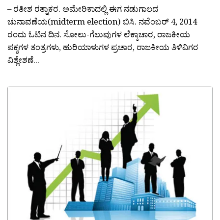
– ರತೀಶ ರತ್ನಾಕರ. ಅಮೇರಿಕಾದಲ್ಲಿ ಈಗ ನಡುಗಾಲದ
ಚುನಾವಣೆಯ(midterm election) ಬಿಸಿ. ನವೆಂಬರ್ 4, 2014
ರಂದು ಓಟಿನ ದಿನ. ಸೋಲು-ಗೆಲುವುಗಳ ಲೆಕ್ಕಾಚಾರ, ರಾಜಕೀಯ
ಪಕ್ಶಗಳ ತಂತ್ರಗಳು, ಹುರಿಯಾಳುಗಳ ಪ್ರಚಾರ, ರಾಜಕೀಯ ತಿಳಿವಿಗರ
ವಿಶ್ಲೇಶಣೆ...