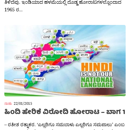
ತಿಳಿದೆವು. ಇಂಡಿಯಾದ ಹಳಮೆಯಲ್ಲಿ ದೊಡ್ಡ ಹೋರಾಟಗಳಲ್ಲೊಂದಾದ
1965 ರ...
ನಾಡು
22/01/2015
ಹಿಂದಿ ಹೇರಿಕೆ ವಿರೋದಿ ಹೋರಾಟ – ಬಾಗ 1
– ರತೀಶ ರತ್ನಾಕರ. ‘ಎಲ್ಲರಿಗೂ ಸಮಬಾಳು ಎಲ್ಲರಿಗೂ ಸಮಪಾಲು’ ಎಂಬ