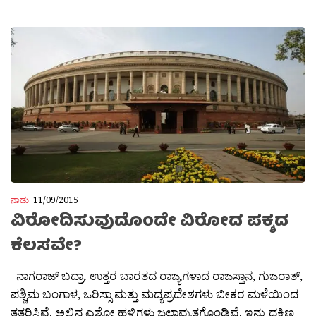
ನಾಡು
11/09/2015
ವಿರೋದಿಸುವುದೊಂದೇ ವಿರೋದ ಪಕ್ಶದ
ಕೆಲಸವೇ?
–ನಾಗರಾಜ್ ಬದ್ರಾ. ಉತ್ತರ ಬಾರತದ ರಾಜ್ಯಗಳಾದ ರಾಜಸ್ತಾನ, ಗುಜರಾತ್,
ಪಶ್ಚಿಮ ಬಂಗಾಳ, ಒರಿಸ್ಸಾ ಮತ್ತು ಮದ್ಯಪ್ರದೇಶಗಳು ಬೀಕರ ಮಳೆಯಿಂದ
ತತ್ತರಿಸಿವೆ. ಅಲ್ಲಿನ ಎಶ್ಟೋ ಹಳ್ಳಿಗಳು ಜಲಾವ್ರುತಗೊಂಡಿವೆ. ಇನ್ನು ದಕ್ಶಿಣ