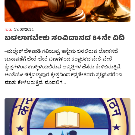
ನಾಡು
17/03/2014
ಬದಲಾಗಬೇಕು ಸಂವಿದಾನದ 84ನೇ ವಿದಿ
–ಮಲ್ಲೇಶ್ ಬೆಳವಾಡಿ ಗವಿಯಪ್ಪ. ಇನ್ನೇನು ಬರಲಿರುವ ಲೋಕಸಬೆ
ಚುನಾವಣೆಗೆ ಬೇರೆ-ಬೇರೆ ಬಣಗಳಿಂದ ಕರ‍್ನಾಟಕದ ಬೇರೆ-ಬೇರೆ
ಕ್ಶೇತ್ರಗಳಿಂದ ಕಣಕ್ಕಿಳಿಯಲಿರುವ ಅಬ್ಯರ‍್ತಿಗಳ ಹೆಸರು ಕೇಳಿಬರುತ್ತಿವೆ.
ಅಂತೆಯೇ ಚಿಕ್ಕಬಳ್ಳಾಪುರ ಕ್ಶೇತ್ರದಿಂದ ಕನ್ನಡೇತರರು ಸ್ಪರ‍್ದಿಸುವರೆಂಬ
ಮಾತು ಕೇಳಿಬರುತ್ತಿದೆ. ಮೊದಲಿಗೆ...