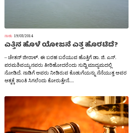
ನಾಡು
19/03/2014
ಎತ್ತಿನ ಹೊಳೆ ಯೋಜನೆ ಎತ್ತ ಹೊರಟಿದೆ?
– ಚೇತನ್ ಜೀರಾಳ್. ಈ ಬರಹ ಬರೆಯುವ ಹೊತ್ತಿಗೆ ಡಾ. ಜಿ. ಎಸ್.
ಪರಮಶಿವಯ್ಯನವರು ತೀರಿಹೋದರೆಂದು ಸುದ್ದಿ ಮಾದ್ಯಮದಲ್ಲಿ
ನೋಡಿದೆ. ನಾಡಿಗೆ ಅವರು ನೀಡಿರುವ ಕೊಡುಗೆಯನ್ನು ನೆನೆಯುತ್ತ ಅವರ
ಆತ್ಮಕ್ಕೆ ಶಾಂತಿ ಸಿಗಲೆಂದು ಕೋರುತ್ತೇನೆ....