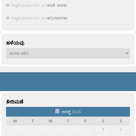
Raghuramu N.V.
on
ಕವಿತೆ: ಅವಳು
Raghuramu N.V.
on
ಹನಿಗವನಗಳು
ಹಳೆಯವು
ಹಳೆಯವು
ತೇದಿಮಣೆ
ಆಗಸ್ಟ್ 2026
M
T
W
T
F
S
S
1
2