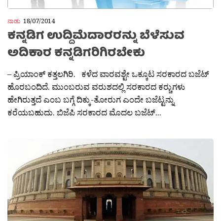
ನಾಡು
18/07/2014
ಕನ್ನಡಿಗ ಉದ್ದಿಮೆದಾರರನ್ನು ಬೆಳೆಸುವ
ಅದಿಕಾರ ಕನ್ನಡಿಗರಿಗಿರಬೇಕು
– ಪ್ರಿಯಾಂಕ್ ಕತ್ತಲಗಿರಿ. ಕಳೆದ ವಾರವಶ್ಟೇ ಒಕ್ಕೂಟ ಸರಕಾರದ ಬಜೆಟ್
ಹೊರಬಂದಿದೆ. ಮುಂಬರುವ ವರುಶದಲ್ಲಿ ಸರಕಾರದ ಕರ‍್ಚುಗಳು
ಹೇಗಿರುತ್ತದೆ ಎಂಬ ಬಗ್ಗೆ ದಿಕ್ಕು-ತೋರುಗ ಎಂದೇ ಬಜೆಟ್ಟನ್ನು
ಕರೆಯಬಹುದು. ಬಿಜೆಪಿ ಸರಕಾರದ ಮೊದಲ ಬಜೆಟ್...