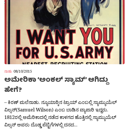
ನಾಡು
08/10/2015
ಅಮೇರಿಕಾ ‘ಅಂಕಲ್ ಸ್ಯಾಮ್’ ಆಗಿದ್ದು
ಹೇಗೆ?
– ಕಿರಣ್ ಮಲೆನಾಡು. ನ್ಯೂಯಾರ‍್ಕಿನ ಟ್ರಾಯ್ ಎಂಬಲ್ಲಿ ಸ್ಯಾಮ್ಯುಯೆಲ್
ವಿಲ್ಸನ್(Samuel Wilson) ಎಂಬ ಬಾಡಿನ ವ್ಯಾಪಾರಿ ಇದ್ದರು.
1812ರಲ್ಲಿ ಅಮೆರಿಕಾದಲ್ಲಿ ನಡೆದ ಕಾಳಗದ ಹೊತ್ತಿನಲ್ಲಿ ಸ್ಯಾಮ್ಯುಯೆಲ್
ವಿಲ್ಸನ್ ಅವರು ದೊಡ್ಡ ಪೆಟ್ಟಿಗೆಗಳಲ್ಲಿ ದನದ...