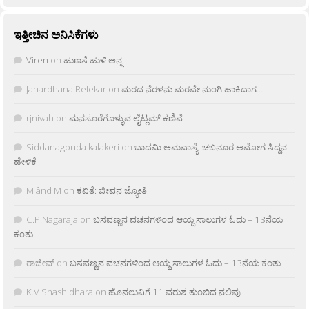
ಇತ್ತೀಚಿನ ಅನಿಸಿಕೆಗಳು
Viren
on
ಹುಣಸೆ ಹುಳಿ ಅನ್ನ
Janardhana Relekar
on
ಮರದ ನೆರಳನು ಮರವೇ ನುಂಗಿ ಹಾಕಿದಾಗ…
rjnivah
on
ಮನಸೂರೆಗೊಳ್ಳುವ ಲೈಟ್ಲಮ್ ಕಣಿವೆ
Siddanagouda kalakeri
on
ಬಾದಮಿ ಅಮವಾಸ್ಯೆ: ಚಬನೂರ ಅಮೋಗ ಸಿದ್ದನ
ಹೇಳಿಕೆ
M âñd M
on
ಕವಿತೆ: ಜೀವನ ಜ್ಯೋತಿ
C.P.Nagaraja
on
ಬಸವಣ್ಣನ ವಚನಗಳಿಂದ ಆಯ್ದ ಸಾಲುಗಳ ಓದು – 13ನೆಯ
ಕಂತು
ರಾಜೀವ್
on
ಬಸವಣ್ಣನ ವಚನಗಳಿಂದ ಆಯ್ದ ಸಾಲುಗಳ ಓದು – 13ನೆಯ ಕಂತು
K.V Shashidhara
on
ಹೊನಲುವಿಗೆ 11 ವರುಶ ತುಂಬಿದ ನಲಿವು