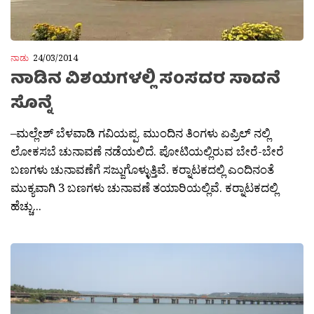
ನಾಡು
24/03/2014
ನಾಡಿನ ವಿಶಯಗಳಲ್ಲಿ ಸಂಸದರ ಸಾದನೆ
ಸೊನ್ನೆ
–ಮಲ್ಲೇಶ್ ಬೆಳವಾಡಿ ಗವಿಯಪ್ಪ. ಮುಂದಿನ ತಿಂಗಳು ಏಪ್ರಿಲ್ ನಲ್ಲಿ
ಲೋಕಸಬೆ ಚುನಾವಣೆ ನಡೆಯಲಿದೆ. ಪೋಟಿಯಲ್ಲಿರುವ ಬೇರೆ-ಬೇರೆ
ಬಣಗಳು ಚುನಾವಣೆಗೆ ಸಜ್ಜುಗೊಳ್ಳುತ್ತಿವೆ. ಕರ‍್ನಾಟಕದಲ್ಲಿ ಎಂದಿನಂತೆ
ಮುಕ್ಯವಾಗಿ 3 ಬಣಗಳು ಚುನಾವಣೆ ತಯಾರಿಯಲ್ಲಿವೆ. ಕರ‍್ನಾಟಕದಲ್ಲಿ
ಹೆಚ್ಚು...