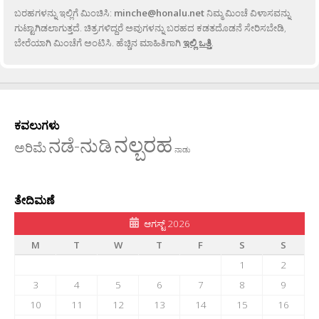
ಬರಹಗಳನ್ನು ಇಲ್ಲಿಗೆ ಮಿಂಚಿಸಿ:
minche@honalu.net
ನಿಮ್ಮ ಮಿಂಚೆ ವಿಳಾಸವನ್ನು
ಗುಟ್ಟಾಗಿಡಲಾಗುತ್ತದೆ. ಚಿತ್ರಗಳಿದ್ದರೆ ಅವುಗಳನ್ನು ಬರಹದ ಕಡತದೊಡನೆ ಸೇರಿಸಬೇಡಿ,
ಬೇರೆಯಾಗಿ ಮಿಂಚೆಗೆ ಅಂಟಿಸಿ. ಹೆಚ್ಚಿನ ಮಾಹಿತಿಗಾಗಿ
ಇಲ್ಲಿ ಒತ್ತಿ
.
ಕವಲುಗಳು
ನಲ್ಬರಹ
ನಡೆ-ನುಡಿ
ಅರಿಮೆ
ನಾಡು
ತೇದಿಮಣೆ
ಆಗಸ್ಟ್ 2026
M
T
W
T
F
S
S
1
2
3
4
5
6
7
8
9
10
11
12
13
14
15
16