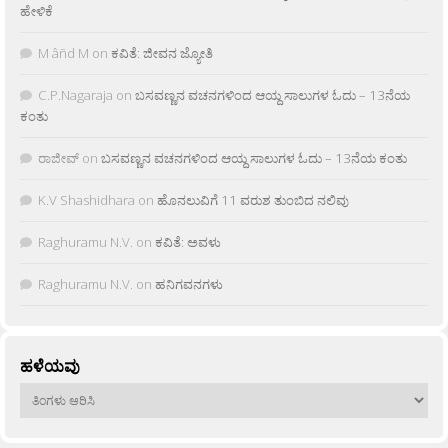
ಹೇಳಿಕೆ
M âñd M
on
ಕವಿತೆ: ಜೀವನ ಜ್ಯೋತಿ
C.P.Nagaraja
on
ಬಸವಣ್ಣನ ವಚನಗಳಿಂದ ಆಯ್ದ ಸಾಲುಗಳ ಓದು – 13ನೆಯ
ಕಂತು
ರಾಜೀವ್
on
ಬಸವಣ್ಣನ ವಚನಗಳಿಂದ ಆಯ್ದ ಸಾಲುಗಳ ಓದು – 13ನೆಯ ಕಂತು
K.V Shashidhara
on
ಹೊನಲುವಿಗೆ 11 ವರುಶ ತುಂಬಿದ ನಲಿವು
Raghuramu N.V.
on
ಕವಿತೆ: ಅವಳು
Raghuramu N.V.
on
ಹನಿಗವನಗಳು
ಹಳೆಯವು
ಹಳೆಯವು