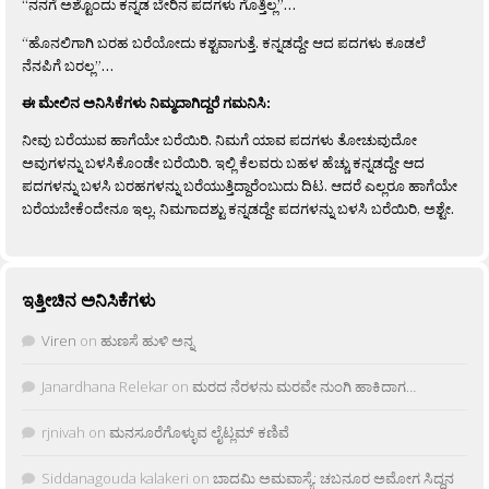
“ನನಗೆ ಅಶ್ಟೊಂದು ಕನ್ನಡ ಬೇರಿನ ಪದಗಳು ಗೊತ್ತಿಲ್ಲ”…
“ಹೊನಲಿಗಾಗಿ ಬರಹ ಬರೆಯೋದು ಕಶ್ಟವಾಗುತ್ತೆ. ಕನ್ನಡದ್ದೇ ಆದ ಪದಗಳು ಕೂಡಲೆ
ನೆನಪಿಗೆ ಬರಲ್ಲ”…
ಈ ಮೇಲಿನ ಅನಿಸಿಕೆಗಳು ನಿಮ್ಮದಾಗಿದ್ದರೆ ಗಮನಿಸಿ:
ನೀವು ಬರೆಯುವ ಹಾಗೆಯೇ ಬರೆಯಿರಿ. ನಿಮಗೆ ಯಾವ ಪದಗಳು ತೋಚುವುದೋ
ಅವುಗಳನ್ನು ಬಳಸಿಕೊಂಡೇ ಬರೆಯಿರಿ. ಇಲ್ಲಿ ಕೆಲವರು ಬಹಳ ಹೆಚ್ಚು ಕನ್ನಡದ್ದೇ ಆದ
ಪದಗಳನ್ನು ಬಳಸಿ ಬರಹಗಳನ್ನು ಬರೆಯುತ್ತಿದ್ದಾರೆಂಬುದು ದಿಟ. ಆದರೆ ಎಲ್ಲರೂ ಹಾಗೆಯೇ
ಬರೆಯಬೇಕೆಂದೇನೂ ಇಲ್ಲ. ನಿಮಗಾದಶ್ಟು ಕನ್ನಡದ್ದೇ ಪದಗಳನ್ನು ಬಳಸಿ ಬರೆಯಿರಿ, ಅಶ್ಟೇ.
ಇತ್ತೀಚಿನ ಅನಿಸಿಕೆಗಳು
Viren
on
ಹುಣಸೆ ಹುಳಿ ಅನ್ನ
Janardhana Relekar
on
ಮರದ ನೆರಳನು ಮರವೇ ನುಂಗಿ ಹಾಕಿದಾಗ…
rjnivah
on
ಮನಸೂರೆಗೊಳ್ಳುವ ಲೈಟ್ಲಮ್ ಕಣಿವೆ
Siddanagouda kalakeri
on
ಬಾದಮಿ ಅಮವಾಸ್ಯೆ: ಚಬನೂರ ಅಮೋಗ ಸಿದ್ದನ