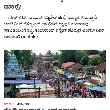
ಮಾರ‍್ರೆ!
– ನರೇಶ್ ಬಟ್. ನಾ ಒಂದ್ ಸನ್ನಿವೇಶ ಹೇಳ್ತೆ, ಇಮ್ಯಾಜಿನ್ ಮಾಡ್ಕಣಿ
ಅಕಾ? ನೀವ್ ಬೆಳಿಗ್ಗೆ ಎದ್ ಅಳವೆಡೆಗ್ ಹ್ವಾಪುಕೆ ತಯಾರಾಪು
ಗಡಿಬಿಡಿಯಂಗೆ ಇರ‍್ತ್ರಿ. ತಯಾರಾಯ್ ಇನ್ನೇನ್ ಹೊರ‍್ಡುವ ಅಂದಲ್ ನಿಮ್
ಅಲೆಯುಲಿ (mobile)...
ನಡೆ-ನುಡಿ
04/07/2018