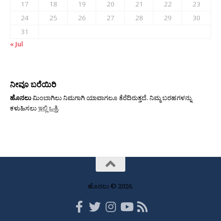
17
18
19
20
21
22
23
24
25
26
27
28
29
30
31
« Jul
ನೀವೂ ಬರೆಯಿರಿ
ಹೊನಲು
ಮಿಂಬಾಗಿಲು ನಿಮಗಾಗಿ ಯಾವಾಗಲೂ ತೆರೆದಿರುತ್ತದೆ. ನಿಮ್ಮ ಬರಹಗಳನ್ನು
ಕಳುಹಿಸಲು
ಇಲ್ಲಿ ಒತ್ತಿ
.
ಹೊನಲು © 2026.