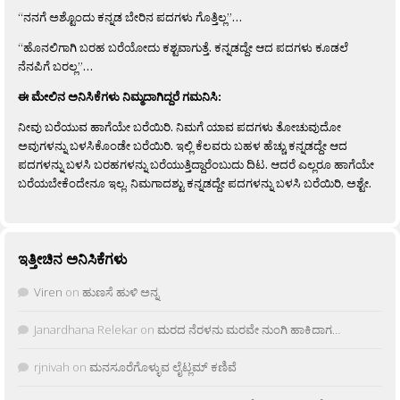
“ನನಗೆ ಅಶ್ಟೊಂದು ಕನ್ನಡ ಬೇರಿನ ಪದಗಳು ಗೊತ್ತಿಲ್ಲ”…
“ಹೊನಲಿಗಾಗಿ ಬರಹ ಬರೆಯೋದು ಕಶ್ಟವಾಗುತ್ತೆ. ಕನ್ನಡದ್ದೇ ಆದ ಪದಗಳು ಕೂಡಲೆ
ನೆನಪಿಗೆ ಬರಲ್ಲ”…
ಈ ಮೇಲಿನ ಅನಿಸಿಕೆಗಳು ನಿಮ್ಮದಾಗಿದ್ದರೆ ಗಮನಿಸಿ:
ನೀವು ಬರೆಯುವ ಹಾಗೆಯೇ ಬರೆಯಿರಿ. ನಿಮಗೆ ಯಾವ ಪದಗಳು ತೋಚುವುದೋ
ಅವುಗಳನ್ನು ಬಳಸಿಕೊಂಡೇ ಬರೆಯಿರಿ. ಇಲ್ಲಿ ಕೆಲವರು ಬಹಳ ಹೆಚ್ಚು ಕನ್ನಡದ್ದೇ ಆದ
ಪದಗಳನ್ನು ಬಳಸಿ ಬರಹಗಳನ್ನು ಬರೆಯುತ್ತಿದ್ದಾರೆಂಬುದು ದಿಟ. ಆದರೆ ಎಲ್ಲರೂ ಹಾಗೆಯೇ
ಬರೆಯಬೇಕೆಂದೇನೂ ಇಲ್ಲ. ನಿಮಗಾದಶ್ಟು ಕನ್ನಡದ್ದೇ ಪದಗಳನ್ನು ಬಳಸಿ ಬರೆಯಿರಿ, ಅಶ್ಟೇ.
ಇತ್ತೀಚಿನ ಅನಿಸಿಕೆಗಳು
Viren
on
ಹುಣಸೆ ಹುಳಿ ಅನ್ನ
Janardhana Relekar
on
ಮರದ ನೆರಳನು ಮರವೇ ನುಂಗಿ ಹಾಕಿದಾಗ…
rjnivah
on
ಮನಸೂರೆಗೊಳ್ಳುವ ಲೈಟ್ಲಮ್ ಕಣಿವೆ