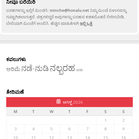
ನೀವೂ ಬರೆಯಿರಿ
ಬರಹಗಳನ್ನು ಇಲ್ಲಿಗೆ ಮಿಂಚಿಸಿ:
minche@honalu.net
ನಿಮ್ಮ ಮಿಂಚೆ ವಿಳಾಸವನ್ನು
ಗುಟ್ಟಾಗಿಡಲಾಗುತ್ತದೆ. ಚಿತ್ರಗಳಿದ್ದರೆ ಅವುಗಳನ್ನು ಬರಹದ ಕಡತದೊಡನೆ ಸೇರಿಸಬೇಡಿ,
ಬೇರೆಯಾಗಿ ಮಿಂಚೆಗೆ ಅಂಟಿಸಿ. ಹೆಚ್ಚಿನ ಮಾಹಿತಿಗಾಗಿ
ಇಲ್ಲಿ ಒತ್ತಿ
.
ಕವಲುಗಳು
ನಲ್ಬರಹ
ನಡೆ-ನುಡಿ
ಅರಿಮೆ
ನಾಡು
ತೇದಿಮಣೆ
ಆಗಸ್ಟ್ 2026
M
T
W
T
F
S
S
1
2
3
4
5
6
7
8
9
10
11
12
13
14
15
16