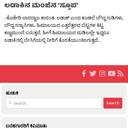
ಲಡಾಕಿನ ಮಂಜಿನ ‘ಸ್ತೂಪ’
–ಕೊಡೇರಿ ಬಾರದ್ವಾಜ ಕಾರಂತ. ಲಡಾಕ್ ಎಂದ ಕೂಡಲೆ ಬೌದ್ದ ಗುಡಿಗಳು,
ಬೌದ್ದ ಸನ್ಯಾಸಿಗಳು, ಹಿಮಾಲಯದ ಎತ್ತರೆತ್ತರದ ಬೆಟ್ಟಗಳ ತಿಟ್ಟ
ಕಣ್ಣಮುಂದೆ ಬರುತ್ತದೆ. ಹೀಗೆ ಹಿಮಾಲಯದ ಮಡಿಲಲ್ಲೇ ಇದ್ದರೂ
ಲಡಾಕಿನಲ್ಲಿ ಬೇಸಿಗೆಯಲ್ಲಿ ನೀರಿಗೆ ಕೊರತೆಯುಂಟಾಗುತ್ತದೆ...
ಹುಡುಕಿ
Search
for:
ಬರಹಗಾರರಿಗೆ ಕಿವಿಮಾತು