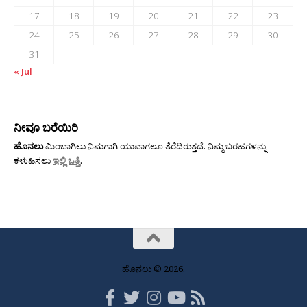
17
18
19
20
21
22
23
24
25
26
27
28
29
30
31
« Jul
ನೀವೂ ಬರೆಯಿರಿ
ಹೊನಲು
ಮಿಂಬಾಗಿಲು ನಿಮಗಾಗಿ ಯಾವಾಗಲೂ ತೆರೆದಿರುತ್ತದೆ. ನಿಮ್ಮ ಬರಹಗಳನ್ನು
ಕಳುಹಿಸಲು
ಇಲ್ಲಿ ಒತ್ತಿ
.
ಹೊನಲು © 2026.