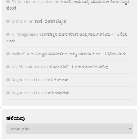
Siddanagouda kalakeri
on
ಬಾದಮಿ ಅಮವಾಸ್ಯೆ: ಚಬನೂರ ಅಮೋಗ ಸಿದ್ದನ
ಹೇಳಿಕೆ
M âñd M
on
ಕವಿತೆ: ಜೀವನ ಜ್ಯೋತಿ
C.P.Nagaraja
on
ಬಸವಣ್ಣನ ವಚನಗಳಿಂದ ಆಯ್ದ ಸಾಲುಗಳ ಓದು – 13ನೆಯ
ಕಂತು
ರಾಜೀವ್
on
ಬಸವಣ್ಣನ ವಚನಗಳಿಂದ ಆಯ್ದ ಸಾಲುಗಳ ಓದು – 13ನೆಯ ಕಂತು
K.V Shashidhara
on
ಹೊನಲುವಿಗೆ 11 ವರುಶ ತುಂಬಿದ ನಲಿವು
Raghuramu N.V.
on
ಕವಿತೆ: ಅವಳು
Raghuramu N.V.
on
ಹನಿಗವನಗಳು
ಹಳೆಯವು
ಹಳೆಯವು