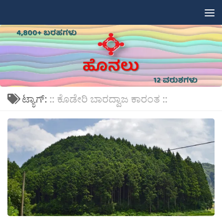
Skip to content
ಟ್ಯಾಗ್:
:: ಕೊಡೇರಿ ಬಾರದ್ವಾಜ ಕಾರಂತ ::