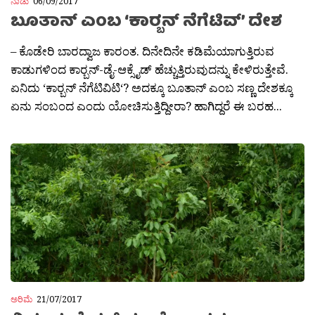
ನಾಡು
06/09/2017
ಬೂತಾನ್ ಎಂಬ ‘ಕಾರ‍್ಬನ್ ನೆಗೆಟಿವ್’ ದೇಶ
– ಕೊಡೇರಿ ಬಾರದ್ವಾಜ ಕಾರಂತ. ದಿನೇದಿನೇ ಕಡಿಮೆಯಾಗುತ್ತಿರುವ
ಕಾಡುಗಳಿಂದ ಕಾರ‍್ಬನ್-ಡೈ-ಆಕ್ಸೈಡ್ ಹೆಚ್ಚುತ್ತಿರುವುದನ್ನು ಕೇಳಿರುತ್ತೇವೆ.
ಏನಿದು ‘ಕಾರ‍್ಬನ್ ನೆಗೆಟಿವಿಟಿ‘? ಅದಕ್ಕೂ ಬೂತಾನ್ ಎಂಬ ಸಣ್ಣ ದೇಶಕ್ಕೂ
ಏನು ಸಂಬಂದ ಎಂದು ಯೋಚಿಸುತ್ತಿದ್ದೀರಾ? ಹಾಗಿದ್ದರೆ ಈ ಬರಹ...
ಅರಿಮೆ
21/07/2017