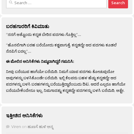
for:
ಬರಹಗಾರರಿಗೆ ಕಿವಿಮಾತು
“ನನಗೆ ಅಶ್ಟೊಂದು ಕನ್ನಡ ಬೇರಿನ ಪದಗಳು ಗೊತ್ತಿಲ್ಲ”…
“ಹೊನಲಿಗಾಗಿ ಬರಹ ಬರೆಯೋದು ಕಶ್ಟವಾಗುತ್ತೆ. ಕನ್ನಡದ್ದೇ ಆದ ಪದಗಳು ಕೂಡಲೆ
ನೆನಪಿಗೆ ಬರಲ್ಲ”…
ಈ ಮೇಲಿನ ಅನಿಸಿಕೆಗಳು ನಿಮ್ಮದಾಗಿದ್ದರೆ ಗಮನಿಸಿ:
ನೀವು ಬರೆಯುವ ಹಾಗೆಯೇ ಬರೆಯಿರಿ. ನಿಮಗೆ ಯಾವ ಪದಗಳು ತೋಚುವುದೋ
ಅವುಗಳನ್ನು ಬಳಸಿಕೊಂಡೇ ಬರೆಯಿರಿ. ಇಲ್ಲಿ ಕೆಲವರು ಬಹಳ ಹೆಚ್ಚು ಕನ್ನಡದ್ದೇ ಆದ
ಪದಗಳನ್ನು ಬಳಸಿ ಬರಹಗಳನ್ನು ಬರೆಯುತ್ತಿದ್ದಾರೆಂಬುದು ದಿಟ. ಆದರೆ ಎಲ್ಲರೂ ಹಾಗೆಯೇ
ಬರೆಯಬೇಕೆಂದೇನೂ ಇಲ್ಲ. ನಿಮಗಾದಶ್ಟು ಕನ್ನಡದ್ದೇ ಪದಗಳನ್ನು ಬಳಸಿ ಬರೆಯಿರಿ, ಅಶ್ಟೇ.
ಇತ್ತೀಚಿನ ಅನಿಸಿಕೆಗಳು
Viren
on
ಹುಣಸೆ ಹುಳಿ ಅನ್ನ