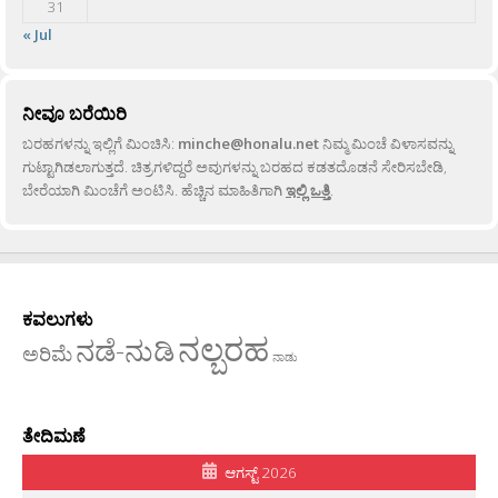
31
« Jul
ನೀವೂ ಬರೆಯಿರಿ
ಬರಹಗಳನ್ನು ಇಲ್ಲಿಗೆ ಮಿಂಚಿಸಿ:
minche@honalu.net
ನಿಮ್ಮ ಮಿಂಚೆ ವಿಳಾಸವನ್ನು
ಗುಟ್ಟಾಗಿಡಲಾಗುತ್ತದೆ. ಚಿತ್ರಗಳಿದ್ದರೆ ಅವುಗಳನ್ನು ಬರಹದ ಕಡತದೊಡನೆ ಸೇರಿಸಬೇಡಿ,
ಬೇರೆಯಾಗಿ ಮಿಂಚೆಗೆ ಅಂಟಿಸಿ. ಹೆಚ್ಚಿನ ಮಾಹಿತಿಗಾಗಿ
ಇಲ್ಲಿ ಒತ್ತಿ
.
ಕವಲುಗಳು
ನಲ್ಬರಹ
ನಡೆ-ನುಡಿ
ಅರಿಮೆ
ನಾಡು
ತೇದಿಮಣೆ
ಆಗಸ್ಟ್ 2026