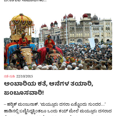
ನಡೆ-ನುಡಿ
22/10/2015
ಅಂಬಾರಿಯ ಕತೆ, ಆನೆಗಳ ತಯಾರಿ,
ಜಂಬೂಸವಾರಿ!
– ಹರ‍್ಶಿತ್ ಮಂಜುನಾತ್. ‘ಮಯ್ಸೂರು ದಸರಾ ಎಶ್ಟೊಂದು ಸುಂದರ…’
ಹಾಡಿನಲ್ಲಿ ಬಣ್ಣಿಸಿದ್ದಕ್ಕಿಂತಲೂ ಒಂದು ಕಯ್ ಮೇಲೆ ಮಯ್ಸೂರು ದಸರಾದ