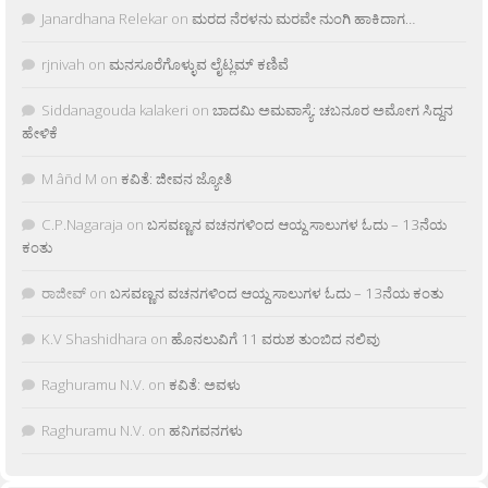
Janardhana Relekar
on
ಮರದ ನೆರಳನು ಮರವೇ ನುಂಗಿ ಹಾಕಿದಾಗ…
rjnivah
on
ಮನಸೂರೆಗೊಳ್ಳುವ ಲೈಟ್ಲಮ್ ಕಣಿವೆ
Siddanagouda kalakeri
on
ಬಾದಮಿ ಅಮವಾಸ್ಯೆ: ಚಬನೂರ ಅಮೋಗ ಸಿದ್ದನ
ಹೇಳಿಕೆ
M âñd M
on
ಕವಿತೆ: ಜೀವನ ಜ್ಯೋತಿ
C.P.Nagaraja
on
ಬಸವಣ್ಣನ ವಚನಗಳಿಂದ ಆಯ್ದ ಸಾಲುಗಳ ಓದು – 13ನೆಯ
ಕಂತು
ರಾಜೀವ್
on
ಬಸವಣ್ಣನ ವಚನಗಳಿಂದ ಆಯ್ದ ಸಾಲುಗಳ ಓದು – 13ನೆಯ ಕಂತು
K.V Shashidhara
on
ಹೊನಲುವಿಗೆ 11 ವರುಶ ತುಂಬಿದ ನಲಿವು
Raghuramu N.V.
on
ಕವಿತೆ: ಅವಳು
Raghuramu N.V.
on
ಹನಿಗವನಗಳು