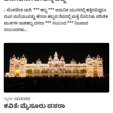
– ವೆಂಕಟೇಶ ಚಾಗಿ. *** ಹಬ್ಬ *** ಆದುನಿಕ ಯುಗದಲ್ಲಿ ಹತ್ತಿರವಿದ್ದರೂ
ದೂರ ಮರೆಯುವಶ್ಟು ಹೆಸರಾ ಹಬ್ಬದ ನೆಪದಲ್ಲಿ ಮತ್ತೆ ನೆನಪಿಸಿತು ಪರಿಚಿತ
ಮುಕಗಳ ನಾಡಹಬ್ಬ ದಸರಾ *** ಸಂಬಂದ *** ನಿಜವಾದ
ಸಂಬಂದಗಳು...
ನಲ್ಬರಹ
24/10/2023
ಕವಿತೆ: ಮೈಸೂರು ದಸರಾ