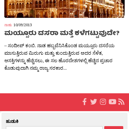
ನಾಡು
10/09/2013
ಮಯ್ಸೂರು ದಸರಾ ಮತ್ತೆ ಕಳೆಗಟ್ಟುವುದೇ?
– ಸಂದೀಪ್ ಕಂಬಿ. ನಾಡ ಹಬ್ಬವೆನಿಸಿಕೊಂಡ ಮಯ್ಸೂರು ದಸರೆಯ
ಮಾಸುತ್ತಿರುವ ಮಿರುಗು ಮತ್ತು ಕುಂದುತ್ತಿರುವ ಅದರ ಸೆಳೆತ,
ಆಸಕ್ತಿಗಳನ್ನು ಹೆಚ್ಚಿಸಲು, ಈ ಸಲ ಹೊರದೇಶಗಳಲ್ಲಿ ಹೆಚ್ಚಿನ ಪ್ರಚಾರ
ಕೊಡುವುದಾಗಿ ನಮ್ಮ ರಾಜ್ಯ ಸರಕಾರ...
ಹುಡುಕಿ
Search