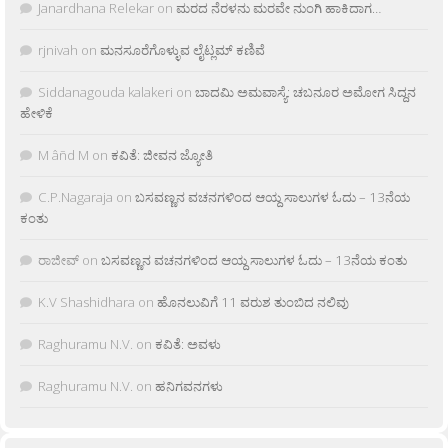
Janardhana Relekar
on
ಮರದ ನೆರಳನು ಮರವೇ ನುಂಗಿ ಹಾಕಿದಾಗ…
rjnivah
on
ಮನಸೂರೆಗೊಳ್ಳುವ ಲೈಟ್ಲಮ್ ಕಣಿವೆ
Siddanagouda kalakeri
on
ಬಾದಮಿ ಅಮವಾಸ್ಯೆ: ಚಬನೂರ ಅಮೋಗ ಸಿದ್ದನ
ಹೇಳಿಕೆ
M âñd M
on
ಕವಿತೆ: ಜೀವನ ಜ್ಯೋತಿ
C.P.Nagaraja
on
ಬಸವಣ್ಣನ ವಚನಗಳಿಂದ ಆಯ್ದ ಸಾಲುಗಳ ಓದು – 13ನೆಯ
ಕಂತು
ರಾಜೀವ್
on
ಬಸವಣ್ಣನ ವಚನಗಳಿಂದ ಆಯ್ದ ಸಾಲುಗಳ ಓದು – 13ನೆಯ ಕಂತು
K.V Shashidhara
on
ಹೊನಲುವಿಗೆ 11 ವರುಶ ತುಂಬಿದ ನಲಿವು
Raghuramu N.V.
on
ಕವಿತೆ: ಅವಳು
Raghuramu N.V.
on
ಹನಿಗವನಗಳು