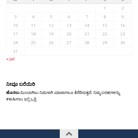
1
2
3
4
5
6
7
8
9
10
11
12
13
14
15
16
17
18
19
20
21
22
23
24
25
26
27
28
29
30
31
« Jul
ನೀವೂ ಬರೆಯಿರಿ
ಹೊನಲು
ಮಿಂಬಾಗಿಲು ನಿಮಗಾಗಿ ಯಾವಾಗಲೂ ತೆರೆದಿರುತ್ತದೆ. ನಿಮ್ಮ ಬರಹಗಳನ್ನು
ಕಳುಹಿಸಲು
ಇಲ್ಲಿ ಒತ್ತಿ
.