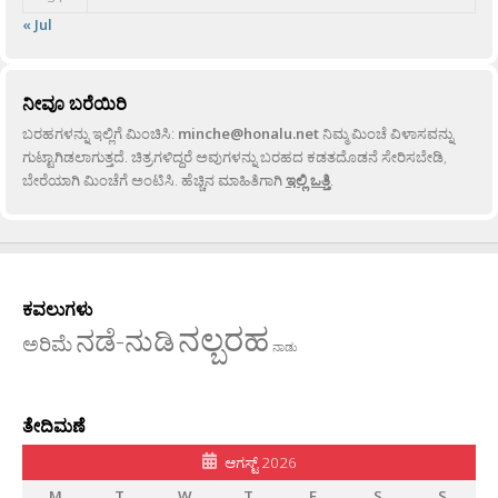
« Jul
ನೀವೂ ಬರೆಯಿರಿ
ಬರಹಗಳನ್ನು ಇಲ್ಲಿಗೆ ಮಿಂಚಿಸಿ:
minche@honalu.net
ನಿಮ್ಮ ಮಿಂಚೆ ವಿಳಾಸವನ್ನು
ಗುಟ್ಟಾಗಿಡಲಾಗುತ್ತದೆ. ಚಿತ್ರಗಳಿದ್ದರೆ ಅವುಗಳನ್ನು ಬರಹದ ಕಡತದೊಡನೆ ಸೇರಿಸಬೇಡಿ,
ಬೇರೆಯಾಗಿ ಮಿಂಚೆಗೆ ಅಂಟಿಸಿ. ಹೆಚ್ಚಿನ ಮಾಹಿತಿಗಾಗಿ
ಇಲ್ಲಿ ಒತ್ತಿ
.
ಕವಲುಗಳು
ನಲ್ಬರಹ
ನಡೆ-ನುಡಿ
ಅರಿಮೆ
ನಾಡು
ತೇದಿಮಣೆ
ಆಗಸ್ಟ್ 2026
M
T
W
T
F
S
S