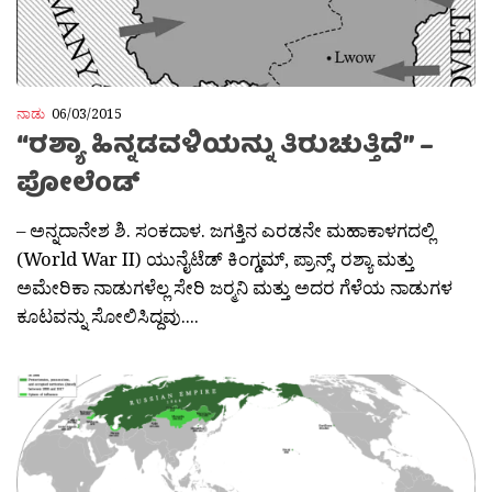
ನಾಡು
06/03/2015
“ರಶ್ಯಾ ಹಿನ್ನಡವಳಿಯನ್ನು ತಿರುಚುತ್ತಿದೆ” –
ಪೋಲೆಂಡ್
– ಅನ್ನದಾನೇಶ ಶಿ. ಸಂಕದಾಳ. ಜಗತ್ತಿನ ಎರಡನೇ ಮಹಾಕಾಳಗದಲ್ಲಿ
(World War II) ಯುನೈಟೆಡ್ ಕಿಂಗ್ಡಮ್, ಪ್ರಾನ್ಸ್, ರಶ್ಯಾ ಮತ್ತು
ಅಮೇರಿಕಾ ನಾಡುಗಳೆಲ್ಲ ಸೇರಿ ಜರ‍್ಮನಿ ಮತ್ತು ಅದರ ಗೆಳೆಯ ನಾಡುಗಳ
ಕೂಟವನ್ನು ಸೋಲಿಸಿದ್ದವು....