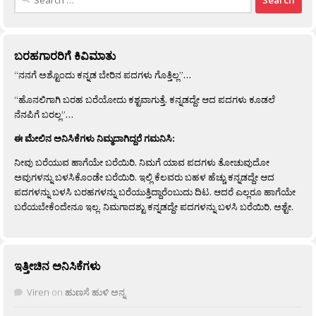
for:
ಬರಹಗಾರರಿಗೆ ಕಿವಿಮಾತು
“ನನಗೆ ಅಶ್ಟೊಂದು ಕನ್ನಡ ಬೇರಿನ ಪದಗಳು ಗೊತ್ತಿಲ್ಲ”…
“ಹೊನಲಿಗಾಗಿ ಬರಹ ಬರೆಯೋದು ಕಶ್ಟವಾಗುತ್ತೆ. ಕನ್ನಡದ್ದೇ ಆದ ಪದಗಳು ಕೂಡಲೆ
ನೆನಪಿಗೆ ಬರಲ್ಲ”…
ಈ ಮೇಲಿನ ಅನಿಸಿಕೆಗಳು ನಿಮ್ಮದಾಗಿದ್ದರೆ ಗಮನಿಸಿ:
ನೀವು ಬರೆಯುವ ಹಾಗೆಯೇ ಬರೆಯಿರಿ. ನಿಮಗೆ ಯಾವ ಪದಗಳು ತೋಚುವುದೋ
ಅವುಗಳನ್ನು ಬಳಸಿಕೊಂಡೇ ಬರೆಯಿರಿ. ಇಲ್ಲಿ ಕೆಲವರು ಬಹಳ ಹೆಚ್ಚು ಕನ್ನಡದ್ದೇ ಆದ
ಪದಗಳನ್ನು ಬಳಸಿ ಬರಹಗಳನ್ನು ಬರೆಯುತ್ತಿದ್ದಾರೆಂಬುದು ದಿಟ. ಆದರೆ ಎಲ್ಲರೂ ಹಾಗೆಯೇ
ಬರೆಯಬೇಕೆಂದೇನೂ ಇಲ್ಲ. ನಿಮಗಾದಶ್ಟು ಕನ್ನಡದ್ದೇ ಪದಗಳನ್ನು ಬಳಸಿ ಬರೆಯಿರಿ, ಅಶ್ಟೇ.
ಇತ್ತೀಚಿನ ಅನಿಸಿಕೆಗಳು
Viren
on
ಹುಣಸೆ ಹುಳಿ ಅನ್ನ