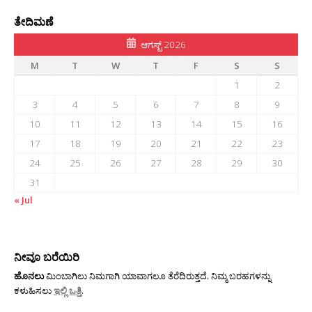
ತೇದಿಮಣೆ
ಆಗಸ್ಟ್ 2026
M
T
W
T
F
S
S
1
2
3
4
5
6
7
8
9
10
11
12
13
14
15
16
17
18
19
20
21
22
23
24
25
26
27
28
29
30
31
« Jul
ನೀವೂ ಬರೆಯಿರಿ
ಹೊನಲು
ಮಿಂಬಾಗಿಲು ನಿಮಗಾಗಿ ಯಾವಾಗಲೂ ತೆರೆದಿರುತ್ತದೆ. ನಿಮ್ಮ ಬರಹಗಳನ್ನು
ಕಳುಹಿಸಲು
ಇಲ್ಲಿ ಒತ್ತಿ
.