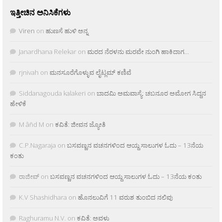
ಇತ್ತೀಚಿನ ಅನಿಸಿಕೆಗಳು
Viren
on
ಹುಣಸೆ ಹುಳಿ ಅನ್ನ
Janardhana Relekar
on
ಮರದ ನೆರಳನು ಮರವೇ ನುಂಗಿ ಹಾಕಿದಾಗ…
rjnivah
on
ಮನಸೂರೆಗೊಳ್ಳುವ ಲೈಟ್ಲಮ್ ಕಣಿವೆ
Siddanagouda kalakeri
on
ಬಾದಮಿ ಅಮವಾಸ್ಯೆ: ಚಬನೂರ ಅಮೋಗ ಸಿದ್ದನ
ಹೇಳಿಕೆ
M âñd M
on
ಕವಿತೆ: ಜೀವನ ಜ್ಯೋತಿ
C.P.Nagaraja
on
ಬಸವಣ್ಣನ ವಚನಗಳಿಂದ ಆಯ್ದ ಸಾಲುಗಳ ಓದು – 13ನೆಯ
ಕಂತು
ರಾಜೀವ್
on
ಬಸವಣ್ಣನ ವಚನಗಳಿಂದ ಆಯ್ದ ಸಾಲುಗಳ ಓದು – 13ನೆಯ ಕಂತು
K.V Shashidhara
on
ಹೊನಲುವಿಗೆ 11 ವರುಶ ತುಂಬಿದ ನಲಿವು
Raghuramu N.V.
on
ಕವಿತೆ: ಅವಳು