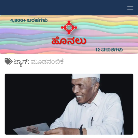
Skip to content
ಟ್ಯಾಗ್:
ಮೂಡನಂಬಿಕೆ