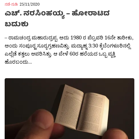
ನಡೆ-ನುಡಿ
25/11/2020
ಎಚ್. ನರಸಿಂಹಯ್ಯ – ಹೋರಾಟದ
ಬದುಕು
– ರಾಮಚಂದ್ರ ಮಹಾರುದ್ರಪ್ಪ. ಅದು 1980 ರ ಪೆಬ್ರವರಿ 16ನೇ ತಾರೀಕು,
ಅಂದು ಸಂಪೂರ‍್ಣ ಸೂರ‍್ಯಗ್ರಹಣವಿತ್ತು. ಮದ್ಯಾಹ್ನ 3:30 ಕ್ಕೆಬೆಂಗಳೂರಿನಲ್ಲಿ
ಎಲ್ಲೆಡೆ ಕತ್ತಲು ಆವರಿಸಿತ್ತು. ಆ ವೇಳೆ 60ರ ಹರೆಯದ ಒಬ್ಬ ವ್ಯಕ್ತಿ
ಹೊರಬಂದು...