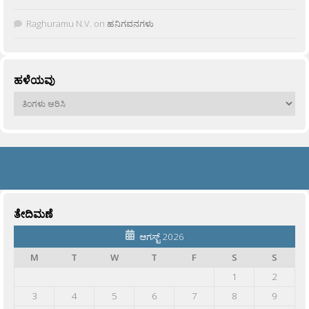
Raghuramu N.V.
on
ಹನಿಗವನಗಳು
ಹಳೆಯವು
ಹಳೆಯವು
ತೇದಿಮಣೆ
ಆಗಸ್ಟ್ 2026
M
T
W
T
F
S
S
1
2
3
4
5
6
7
8
9