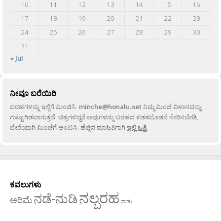
10
11
12
13
14
15
16
17
18
19
20
21
22
23
24
25
26
27
28
29
30
31
« Jul
ನೀವೂ ಬರೆಯಿರಿ
ಬರಹಗಳನ್ನು ಇಲ್ಲಿಗೆ ಮಿಂಚಿಸಿ:
minche@honalu.net
ನಿಮ್ಮ ಮಿಂಚೆ ವಿಳಾಸವನ್ನು
ಗುಟ್ಟಾಗಿಡಲಾಗುತ್ತದೆ. ಚಿತ್ರಗಳಿದ್ದರೆ ಅವುಗಳನ್ನು ಬರಹದ ಕಡತದೊಡನೆ ಸೇರಿಸಬೇಡಿ,
ಬೇರೆಯಾಗಿ ಮಿಂಚೆಗೆ ಅಂಟಿಸಿ. ಹೆಚ್ಚಿನ ಮಾಹಿತಿಗಾಗಿ
ಇಲ್ಲಿ ಒತ್ತಿ
.
ಕವಲುಗಳು
ನಲ್ಬರಹ
ನಡೆ-ನುಡಿ
ಅರಿಮೆ
ನಾಡು