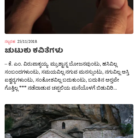
ನಲ್ಬರಹ
25/11/2018
ಚುಟುಕು ಕವಿತೆಗಳು
– ಕೆ. ಎಂ. ವಿರುಪಾಕ್ಶಯ್ಯ. ಮ್ರುಶ್ಟಾನ್ನ ಬೋಜನವುಂಟು, ಹಸಿವಿಲ್ಲ
ಸಂಬಂದಗಳುಂಟು, ಸಮಯವಿಲ್ಲ ನಗುವ ಮನಸ್ಸುಂಟು, ನಗುವಿಲ್ಲ ಆಸ್ತಿ
ಐಶ್ವರ‍್ಯಗಳುಂಟು, ಸಂತೋಶವಿಲ್ಲ ಬದುಕುಂಟು, ಬದುಕಿನ ಅರ‍್ತವೇ
ಗೊತ್ತಿಲ್ಲ *** ನಡೆದಾಡುವ ಚಪ್ಪಲಿಯ ಮನೆಯೊಳಗೆ ಬಿಡುವಿರಿ...