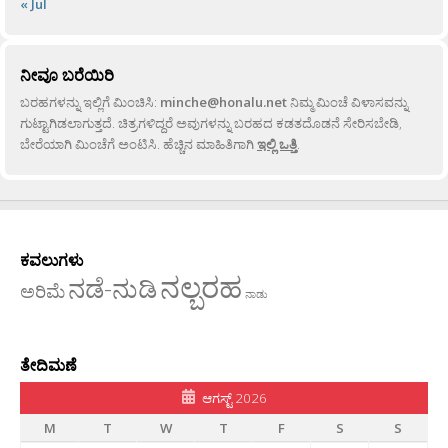
« Jul
ನೀವೂ ಬರೆಯಿರಿ
ಬರಹಗಳನ್ನು ಇಲ್ಲಿಗೆ ಮಿಂಚಿಸಿ:
minche@honalu.net
ನಿಮ್ಮ ಮಿಂಚೆ ವಿಳಾಸವನ್ನು
ಗುಟ್ಟಾಗಿಡಲಾಗುತ್ತದೆ. ಚಿತ್ರಗಳಿದ್ದರೆ ಅವುಗಳನ್ನು ಬರಹದ ಕಡತದೊಡನೆ ಸೇರಿಸಬೇಡಿ,
ಬೇರೆಯಾಗಿ ಮಿಂಚೆಗೆ ಅಂಟಿಸಿ. ಹೆಚ್ಚಿನ ಮಾಹಿತಿಗಾಗಿ
ಇಲ್ಲಿ ಒತ್ತಿ
.
ಕವಲುಗಳು
ನಲ್ಬರಹ
ನಡೆ-ನುಡಿ
ಅರಿಮೆ
ನಾಡು
ತೇದಿಮಣೆ
ಆಗಸ್ಟ್ 2026
M
T
W
T
F
S
S