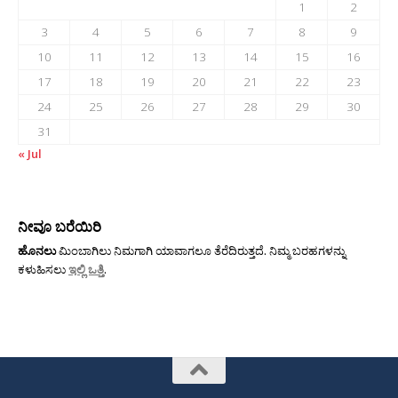
1
2
3
4
5
6
7
8
9
10
11
12
13
14
15
16
17
18
19
20
21
22
23
24
25
26
27
28
29
30
31
« Jul
ನೀವೂ ಬರೆಯಿರಿ
ಹೊನಲು
ಮಿಂಬಾಗಿಲು ನಿಮಗಾಗಿ ಯಾವಾಗಲೂ ತೆರೆದಿರುತ್ತದೆ. ನಿಮ್ಮ ಬರಹಗಳನ್ನು
ಕಳುಹಿಸಲು
ಇಲ್ಲಿ ಒತ್ತಿ
.