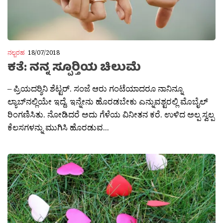
ನಲ್ಬರಹ
18/07/2018
ಕತೆ: ನನ್ನ ಸ್ಪೂರ‍್ತಿಯ ಚಿಲುಮೆ
– ಪ್ರಿಯದರ‍್ಶಿನಿ ಶೆಟ್ಟರ್. ಸಂಜೆ ಆರು ಗಂಟೆಯಾದರೂ ನಾನಿನ್ನೂ
ಲ್ಯಾಬ್‍ನಲ್ಲಿಯೇ ಇದ್ದೆ. ಇನ್ನೇನು ಹೊರಡಬೇಕು ಎನ್ನುವಶ್ಟರಲ್ಲಿ ಮೊಬೈಲ್
ರಿಂಗಣಿಸಿತು. ನೋಡಿದರೆ ಅದು ಗೆಳೆಯ ವಿನೀತನ ಕರೆ. ಉಳಿದ ಅಲ್ಪ ಸ್ವಲ್ಪ
ಕೆಲಸಗಳನ್ನು ಮುಗಿಸಿ ಹೊರಡುವ...