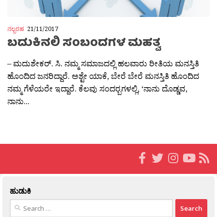
ನಲ್ಬರಹ
21/11/2017
ಬದುಕಿನಲಿ ಸಂಬಂದಗಳ ಮಹತ್ವ
– ಮದುಶೇಕರ್. ಸಿ. ನಮ್ಮ ಸಮಾಜದಲ್ಲಿ ಹಲವಾರು ರೀತಿಯ ಮನಸ್ತಿತಿ
ಹೊಂದಿದ ಜನರಿದ್ದಾರೆ. ಅಶ್ಟೇ ಯಾಕೆ, ಬೇರೆ ಬೇರೆ ಮನಸ್ತಿತಿ ಹೊಂದಿದ
ನಮ್ಮ ಗೆಳೆಯರೇ ಇದ್ದಾರೆ. ಕೆಲವು ಸಂದರ‍್ಬಗಳಲ್ಲಿ, ‘ನಾನು ದೊಡ್ಡವ,
ನಾನು...
ಹುಡುಕಿ
Search
for: