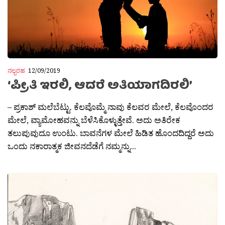
ನಲ್ಬರಹ
12/09/2019
‘ಪ್ರೀತಿ ಇರಲಿ, ಆದರೆ ಅತಿಯಾಗದಿರಲಿ’
– ಪ್ರಕಾಶ್‌ ಮಲೆಬೆಟ್ಟು. ಕೆಲವೊಮ್ಮೆ ನಾವು ಕೆಲವರ ಮೇಲೆ, ಕೆಲವೊಂದರ
ಮೇಲೆ, ವ್ಯಾಮೋಹವನ್ನು ಬೆಳೆಸಿಕೊಳ್ಳುತ್ತೇವೆ. ಅದು ಅತಿರೇಕ
ತಲುಪುವುದೂ ಉಂಟು. ಬಾವನೆಗಳ ಮೇಲೆ ಹಿಡಿತ ಹೊಂದದಿದ್ದರೆ ಅದು
ಒಂದು ನಕಾರಾತ್ಮಕ ಜೀವನದೆಡೆಗೆ ನಮ್ಮನ್ನು...