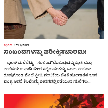
ನಲ್ಬರಹ
27/11/2019
ಸಂಬಂದಗಳನ್ನು ಪರೀಕ್ಶಿಸಬಾರದು!
– ಪ್ರಕಾಶ್‌ ಮಲೆಬೆಟ್ಟು. “ಸಂಬಂದ”ವೆಂಬುವುದನ್ನು ಪ್ರೀತಿ ಮತ್ತು
ನಂಬಿಕೆಯ ಬುನಾದಿ ಮೇಲೆ ಕಟ್ಟಿರುವಂತದ್ದು. ಒಂದು ಸಂಬಂದ
ರೂಪುಗೊಂಡ ಮೇಲೆ ಪ್ರೀತಿ, ನಂಬಿಕೆಯ ಜೊತೆ ಹೊಂದಾಣಿಕೆ ಕೂಡ
ಮುಕ್ಯ. ಆದರೆ ಕೆಲವೊಮ್ಮೆ ಜೀವನದಲ್ಲಿ ನಡೆಯುವ ಗಟನೆಗಳು...