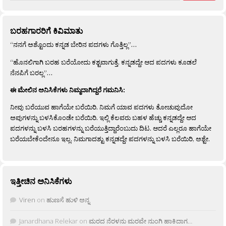
ಬರಹಗಾರರಿಗೆ ಕಿವಿಮಾತು
“ನನಗೆ ಅಶ್ಟೊಂದು ಕನ್ನಡ ಬೇರಿನ ಪದಗಳು ಗೊತ್ತಿಲ್ಲ”…
“ಹೊನಲಿಗಾಗಿ ಬರಹ ಬರೆಯೋದು ಕಶ್ಟವಾಗುತ್ತೆ. ಕನ್ನಡದ್ದೇ ಆದ ಪದಗಳು ಕೂಡಲೆ
ನೆನಪಿಗೆ ಬರಲ್ಲ”…
ಈ ಮೇಲಿನ ಅನಿಸಿಕೆಗಳು ನಿಮ್ಮದಾಗಿದ್ದರೆ ಗಮನಿಸಿ:
ನೀವು ಬರೆಯುವ ಹಾಗೆಯೇ ಬರೆಯಿರಿ. ನಿಮಗೆ ಯಾವ ಪದಗಳು ತೋಚುವುದೋ
ಅವುಗಳನ್ನು ಬಳಸಿಕೊಂಡೇ ಬರೆಯಿರಿ. ಇಲ್ಲಿ ಕೆಲವರು ಬಹಳ ಹೆಚ್ಚು ಕನ್ನಡದ್ದೇ ಆದ
ಪದಗಳನ್ನು ಬಳಸಿ ಬರಹಗಳನ್ನು ಬರೆಯುತ್ತಿದ್ದಾರೆಂಬುದು ದಿಟ. ಆದರೆ ಎಲ್ಲರೂ ಹಾಗೆಯೇ
ಬರೆಯಬೇಕೆಂದೇನೂ ಇಲ್ಲ. ನಿಮಗಾದಶ್ಟು ಕನ್ನಡದ್ದೇ ಪದಗಳನ್ನು ಬಳಸಿ ಬರೆಯಿರಿ, ಅಶ್ಟೇ.
ಇತ್ತೀಚಿನ ಅನಿಸಿಕೆಗಳು
Viren
on
ಹುಣಸೆ ಹುಳಿ ಅನ್ನ
Janardhana Relekar
on
ಮರದ ನೆರಳನು ಮರವೇ ನುಂಗಿ ಹಾಕಿದಾಗ…