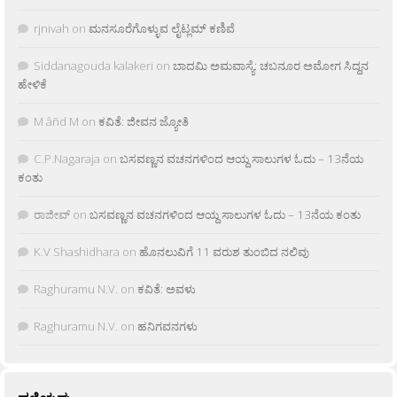
rjnivah
on
ಮನಸೂರೆಗೊಳ್ಳುವ ಲೈಟ್ಲಮ್ ಕಣಿವೆ
Siddanagouda kalakeri
on
ಬಾದಮಿ ಅಮವಾಸ್ಯೆ: ಚಬನೂರ ಅಮೋಗ ಸಿದ್ದನ
ಹೇಳಿಕೆ
M âñd M
on
ಕವಿತೆ: ಜೀವನ ಜ್ಯೋತಿ
C.P.Nagaraja
on
ಬಸವಣ್ಣನ ವಚನಗಳಿಂದ ಆಯ್ದ ಸಾಲುಗಳ ಓದು – 13ನೆಯ
ಕಂತು
ರಾಜೀವ್
on
ಬಸವಣ್ಣನ ವಚನಗಳಿಂದ ಆಯ್ದ ಸಾಲುಗಳ ಓದು – 13ನೆಯ ಕಂತು
K.V Shashidhara
on
ಹೊನಲುವಿಗೆ 11 ವರುಶ ತುಂಬಿದ ನಲಿವು
Raghuramu N.V.
on
ಕವಿತೆ: ಅವಳು
Raghuramu N.V.
on
ಹನಿಗವನಗಳು