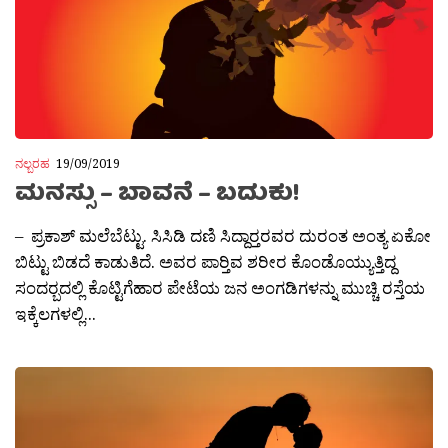
ನಲ್ಬರಹ
19/09/2019
ಮನಸ್ಸು – ಬಾವನೆ – ಬದುಕು!
– ಪ್ರಕಾಶ್‌ ಮಲೆಬೆಟ್ಟು. ಸಿಸಿಡಿ ದಣಿ ಸಿದ್ದಾರ‍್ತರವರ ದುರಂತ ಅಂತ್ಯ ಏಕೋ
ಬಿಟ್ಟು ಬಿಡದೆ ಕಾಡುತಿದೆ. ಅವರ ಪಾರ‍್ತಿವ ಶರೀರ ಕೊಂಡೊಯ್ಯುತ್ತಿದ್ದ
ಸಂದರ‍್ಬದಲ್ಲಿ ಕೊಟ್ಟಿಗೆಹಾರ ಪೇಟೆಯ ಜನ ಅಂಗಡಿಗಳನ್ನು ಮುಚ್ಚಿ ರಸ್ತೆಯ
ಇಕ್ಕೆಲಗಳಲ್ಲಿ...