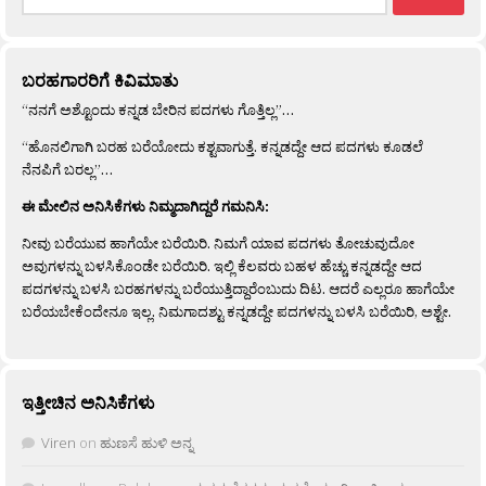
for:
ಬರಹಗಾರರಿಗೆ ಕಿವಿಮಾತು
“ನನಗೆ ಅಶ್ಟೊಂದು ಕನ್ನಡ ಬೇರಿನ ಪದಗಳು ಗೊತ್ತಿಲ್ಲ”…
“ಹೊನಲಿಗಾಗಿ ಬರಹ ಬರೆಯೋದು ಕಶ್ಟವಾಗುತ್ತೆ. ಕನ್ನಡದ್ದೇ ಆದ ಪದಗಳು ಕೂಡಲೆ
ನೆನಪಿಗೆ ಬರಲ್ಲ”…
ಈ ಮೇಲಿನ ಅನಿಸಿಕೆಗಳು ನಿಮ್ಮದಾಗಿದ್ದರೆ ಗಮನಿಸಿ:
ನೀವು ಬರೆಯುವ ಹಾಗೆಯೇ ಬರೆಯಿರಿ. ನಿಮಗೆ ಯಾವ ಪದಗಳು ತೋಚುವುದೋ
ಅವುಗಳನ್ನು ಬಳಸಿಕೊಂಡೇ ಬರೆಯಿರಿ. ಇಲ್ಲಿ ಕೆಲವರು ಬಹಳ ಹೆಚ್ಚು ಕನ್ನಡದ್ದೇ ಆದ
ಪದಗಳನ್ನು ಬಳಸಿ ಬರಹಗಳನ್ನು ಬರೆಯುತ್ತಿದ್ದಾರೆಂಬುದು ದಿಟ. ಆದರೆ ಎಲ್ಲರೂ ಹಾಗೆಯೇ
ಬರೆಯಬೇಕೆಂದೇನೂ ಇಲ್ಲ. ನಿಮಗಾದಶ್ಟು ಕನ್ನಡದ್ದೇ ಪದಗಳನ್ನು ಬಳಸಿ ಬರೆಯಿರಿ, ಅಶ್ಟೇ.
ಇತ್ತೀಚಿನ ಅನಿಸಿಕೆಗಳು
Viren
on
ಹುಣಸೆ ಹುಳಿ ಅನ್ನ