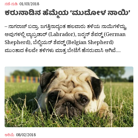
ನಡೆ-ನುಡಿ
01/03/2018
ಕರುನಾಡಿನ ಹೆಮ್ಮೆಯ ‘ಮುದೋಳ ನಾಯಿ’
– ನಾಗರಾಜ್ ಬದ್ರಾ. ಜಗತ್ತಿನಾದ್ಯಂತ ಹಲವಾರು ತಳಿಯ ನಾಯಿಗಳಿದ್ದು,
ಅವುಗಳಲ್ಲಿ ಲ್ಯಾಬ್ರಡಾರ್ (Labrador), ಜರ‍್ಮನ್ ಶೆಪರ‍್ಡ್ (German
Shepherd), ಬೆಲ್ಜಿಯನ್ ಶೆಪರ‍್ಡ್ (Belgian Shepherd)
ಮುಂತಾದ ಕೆಲವೇ ತಳಿಗಳು ಮಾತ್ರ ಬೇಟೆಗೆ ಹೆಸರುವಾಸಿ ಆಗಿವೆ....
ಅರಿಮೆ
08/02/2018