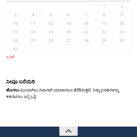
1
2
3
4
5
6
7
8
9
10
11
12
13
14
15
16
17
18
19
20
21
22
23
24
25
26
27
28
29
30
31
« Jul
ನೀವೂ ಬರೆಯಿರಿ
ಹೊನಲು
ಮಿಂಬಾಗಿಲು ನಿಮಗಾಗಿ ಯಾವಾಗಲೂ ತೆರೆದಿರುತ್ತದೆ. ನಿಮ್ಮ ಬರಹಗಳನ್ನು
ಕಳುಹಿಸಲು
ಇಲ್ಲಿ ಒತ್ತಿ
.