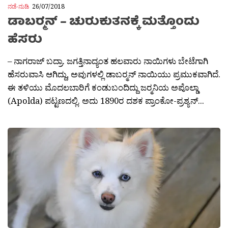
ನಡೆ-ನುಡಿ
26/07/2018
ಡಾಬರ್‍ಮನ್ – ಚುರುಕುತನಕ್ಕೆ ಮತ್ತೊಂದು
ಹೆಸರು
– ನಾಗರಾಜ್ ಬದ್ರಾ. ಜಗತ್ತಿನಾದ್ಯಂತ ಹಲವಾರು ನಾಯಿಗಳು ಬೇಟೆಗಾಗಿ
ಹೆಸರುವಾಸಿ ಆಗಿದ್ದು, ಅವುಗಳಲ್ಲಿ ಡಾಬರ‍್ಮನ್‍‍ ನಾಯಿಯು ಪ್ರಮುಕವಾಗಿದೆ.
ಈ ತಳಿಯು ಮೊದಲಬಾರಿಗೆ ಕಂಡುಬಂದಿದ್ದು ಜರ‍್ಮನಿಯ ಅಪೊಲ್ಡಾ
(Apolda) ಪಟ್ಟಣದಲ್ಲಿ. ಅದು 1890ರ ದಶಕ ಪ್ರಾಂಕೋ-ಪ್ರಶ್ಯನ್...