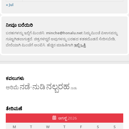
« Jul
ನೀವೂ ಬರೆಯಿರಿ
ಬರಹಗಳನ್ನು ಇಲ್ಲಿಗೆ ಮಿಂಚಿಸಿ:
minche@honalu.net
ನಿಮ್ಮ ಮಿಂಚೆ ವಿಳಾಸವನ್ನು
ಗುಟ್ಟಾಗಿಡಲಾಗುತ್ತದೆ. ಚಿತ್ರಗಳಿದ್ದರೆ ಅವುಗಳನ್ನು ಬರಹದ ಕಡತದೊಡನೆ ಸೇರಿಸಬೇಡಿ,
ಬೇರೆಯಾಗಿ ಮಿಂಚೆಗೆ ಅಂಟಿಸಿ. ಹೆಚ್ಚಿನ ಮಾಹಿತಿಗಾಗಿ
ಇಲ್ಲಿ ಒತ್ತಿ
.
ಕವಲುಗಳು
ನಲ್ಬರಹ
ನಡೆ-ನುಡಿ
ಅರಿಮೆ
ನಾಡು
ತೇದಿಮಣೆ
ಆಗಸ್ಟ್ 2026
M
T
W
T
F
S
S