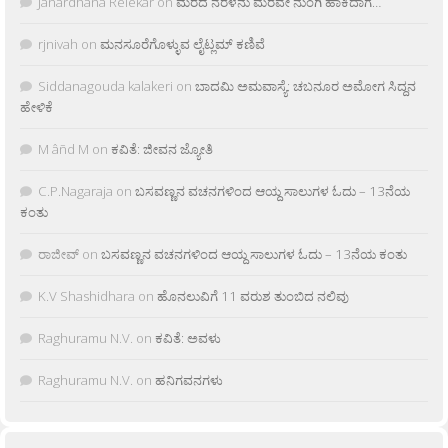
Janardhana Relekar
on
ಮರದ ನೆರಳನು ಮರವೇ ನುಂಗಿ ಹಾಕಿದಾಗ…
rjnivah
on
ಮನಸೂರೆಗೊಳ್ಳುವ ಲೈಟ್ಲಮ್ ಕಣಿವೆ
Siddanagouda kalakeri
on
ಬಾದಮಿ ಅಮವಾಸ್ಯೆ: ಚಬನೂರ ಅಮೋಗ ಸಿದ್ದನ
ಹೇಳಿಕೆ
M âñd M
on
ಕವಿತೆ: ಜೀವನ ಜ್ಯೋತಿ
C.P.Nagaraja
on
ಬಸವಣ್ಣನ ವಚನಗಳಿಂದ ಆಯ್ದ ಸಾಲುಗಳ ಓದು – 13ನೆಯ
ಕಂತು
ರಾಜೀವ್
on
ಬಸವಣ್ಣನ ವಚನಗಳಿಂದ ಆಯ್ದ ಸಾಲುಗಳ ಓದು – 13ನೆಯ ಕಂತು
K.V Shashidhara
on
ಹೊನಲುವಿಗೆ 11 ವರುಶ ತುಂಬಿದ ನಲಿವು
Raghuramu N.V.
on
ಕವಿತೆ: ಅವಳು
Raghuramu N.V.
on
ಹನಿಗವನಗಳು