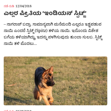
ನಡೆ-ನುಡಿ
12/04/2018
ಎಲ್ಲರ ಪ್ರೀತಿಯ ‘ಇಂಡಿಯನ್ ಸ್ಪಿಟ್ಜ್’
– ನಾಗರಾಜ್ ಬದ್ರಾ. ಸಾಮಾನ್ಯವಾಗಿ ಮನೆಮಂದಿ ಎಲ್ಲರೂ ಇಶ್ಟಪಡುವ
ನಾಯಿ ಎಂದರೆ ಸ್ಪಿಟ್ಜ್ (Spitz) ತಳಿಯ ನಾಯಿ. ಇದೊಂದು ವಿಶೇಶ
ಬಗೆಯ ತಳಿಯಾಗಿದ್ದು, ಇದನ್ನು ಪಳಗಿಸುವುದು ತುಂಬಾ ಸುಲಬ. ಸ್ಪಿಟ್ಜ್
ನಾಯಿ ತಳಿ ಮೊದಲು...