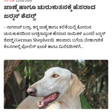
ನಡೆ-ನುಡಿ
22/03/2018
ಜಾಣ್ಮೆ ಹಾಗೂ ಚುರುಕುತನಕ್ಕೆ ಹೆಸರಾದ
ಜರ‍್ಮನ್ ಶೆಪರ‍್ಡ್
– ನಾಗರಾಜ್ ಬದ್ರಾ. ತನ್ನ ಜಾಣ್ಮೆ ಹಾಗೂ ಕಲಿಕೆಯಲ್ಲಿ ತೋರುವ
ಚುರುಕುತನದಿಂದ ಜಗತ್ತಿನಾದ್ಯಂತ ಹೆಸರಾದ ನಾಯಿತಳಿ ಎಂದರೆ ಜರ‍್ಮನ್
ಶೆಪರ‍್ಡ್ (German Shepherd). ಹಲವಾರು ಬಗೆಯ ಬೇಹುಗಾರಿಕೆ
ಕೆಲಸಗಳಲ್ಲಿ ಪೋಲಿಸ್ ಇಲಾಕೆ ಹಾಗೂ ಮಿಲಿಟರಿಗಳಿಗೆ...