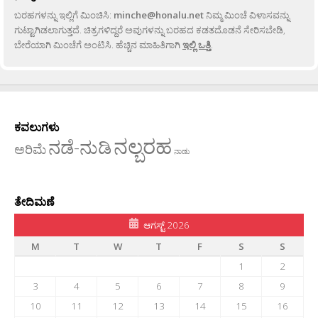
ಬರಹಗಳನ್ನು ಇಲ್ಲಿಗೆ ಮಿಂಚಿಸಿ:
minche@honalu.net
ನಿಮ್ಮ ಮಿಂಚೆ ವಿಳಾಸವನ್ನು
ಗುಟ್ಟಾಗಿಡಲಾಗುತ್ತದೆ. ಚಿತ್ರಗಳಿದ್ದರೆ ಅವುಗಳನ್ನು ಬರಹದ ಕಡತದೊಡನೆ ಸೇರಿಸಬೇಡಿ,
ಬೇರೆಯಾಗಿ ಮಿಂಚೆಗೆ ಅಂಟಿಸಿ. ಹೆಚ್ಚಿನ ಮಾಹಿತಿಗಾಗಿ
ಇಲ್ಲಿ ಒತ್ತಿ
.
ಕವಲುಗಳು
ನಲ್ಬರಹ
ನಡೆ-ನುಡಿ
ಅರಿಮೆ
ನಾಡು
ತೇದಿಮಣೆ
ಆಗಸ್ಟ್ 2026
M
T
W
T
F
S
S
1
2
3
4
5
6
7
8
9
10
11
12
13
14
15
16