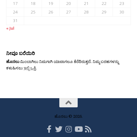
17
18
19
20
21
22
23
24
25
26
27
28
29
30
31
« Jul
ನೀವೂ ಬರೆಯಿರಿ
ಹೊನಲು
ಮಿಂಬಾಗಿಲು ನಿಮಗಾಗಿ ಯಾವಾಗಲೂ ತೆರೆದಿರುತ್ತದೆ. ನಿಮ್ಮ ಬರಹಗಳನ್ನು
ಕಳುಹಿಸಲು
ಇಲ್ಲಿ ಒತ್ತಿ
.
ಹೊನಲು © 2026.