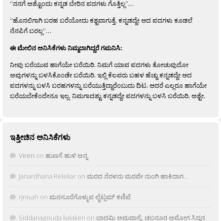
“ನನಗೆ ಅಶ್ಟೊಂದು ಕನ್ನಡ ಬೇರಿನ ಪದಗಳು ಗೊತ್ತಿಲ್ಲ”…
“ಹೊನಲಿಗಾಗಿ ಬರಹ ಬರೆಯೋದು ಕಶ್ಟವಾಗುತ್ತೆ. ಕನ್ನಡದ್ದೇ ಆದ ಪದಗಳು ಕೂಡಲೆ
ನೆನಪಿಗೆ ಬರಲ್ಲ”…
ಈ ಮೇಲಿನ ಅನಿಸಿಕೆಗಳು ನಿಮ್ಮದಾಗಿದ್ದರೆ ಗಮನಿಸಿ:
ನೀವು ಬರೆಯುವ ಹಾಗೆಯೇ ಬರೆಯಿರಿ. ನಿಮಗೆ ಯಾವ ಪದಗಳು ತೋಚುವುದೋ
ಅವುಗಳನ್ನು ಬಳಸಿಕೊಂಡೇ ಬರೆಯಿರಿ. ಇಲ್ಲಿ ಕೆಲವರು ಬಹಳ ಹೆಚ್ಚು ಕನ್ನಡದ್ದೇ ಆದ
ಪದಗಳನ್ನು ಬಳಸಿ ಬರಹಗಳನ್ನು ಬರೆಯುತ್ತಿದ್ದಾರೆಂಬುದು ದಿಟ. ಆದರೆ ಎಲ್ಲರೂ ಹಾಗೆಯೇ
ಬರೆಯಬೇಕೆಂದೇನೂ ಇಲ್ಲ. ನಿಮಗಾದಶ್ಟು ಕನ್ನಡದ್ದೇ ಪದಗಳನ್ನು ಬಳಸಿ ಬರೆಯಿರಿ, ಅಶ್ಟೇ.
ಇತ್ತೀಚಿನ ಅನಿಸಿಕೆಗಳು
Viren
on
ಹುಣಸೆ ಹುಳಿ ಅನ್ನ
Janardhana Relekar
on
ಮರದ ನೆರಳನು ಮರವೇ ನುಂಗಿ ಹಾಕಿದಾಗ…
rjnivah
on
ಮನಸೂರೆಗೊಳ್ಳುವ ಲೈಟ್ಲಮ್ ಕಣಿವೆ
Siddanagouda kalakeri
on
ಬಾದಮಿ ಅಮವಾಸ್ಯೆ: ಚಬನೂರ ಅಮೋಗ ಸಿದ್ದನ