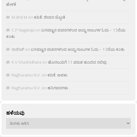
ಹೇಳಿಕೆ
M âñd M
on
ಕವಿತೆ: ಜೀವನ ಜ್ಯೋತಿ
C.P.Nagaraja
on
ಬಸವಣ್ಣನ ವಚನಗಳಿಂದ ಆಯ್ದ ಸಾಲುಗಳ ಓದು – 13ನೆಯ
ಕಂತು
ರಾಜೀವ್
on
ಬಸವಣ್ಣನ ವಚನಗಳಿಂದ ಆಯ್ದ ಸಾಲುಗಳ ಓದು – 13ನೆಯ ಕಂತು
K.V Shashidhara
on
ಹೊನಲುವಿಗೆ 11 ವರುಶ ತುಂಬಿದ ನಲಿವು
Raghuramu N.V.
on
ಕವಿತೆ: ಅವಳು
Raghuramu N.V.
on
ಹನಿಗವನಗಳು
ಹಳೆಯವು
ಹಳೆಯವು