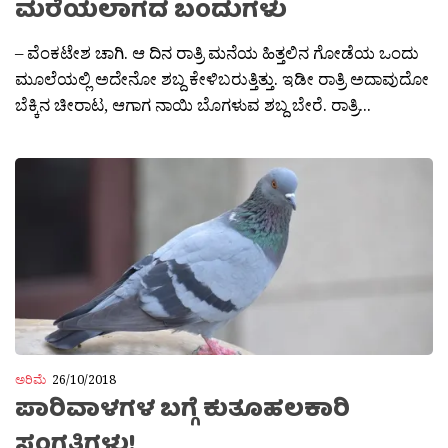
ಮರೆಯಲಾಗದ ಬಂದುಗಳು
– ವೆಂಕಟೇಶ ಚಾಗಿ. ಆ ದಿನ ರಾತ್ರಿ ಮನೆಯ ಹಿತ್ತಲಿನ ಗೋಡೆಯ ಒಂದು
ಮೂಲೆಯಲ್ಲಿ ಅದೇನೋ ಶಬ್ದ ಕೇಳಿಬರುತ್ತಿತ್ತು. ಇಡೀ ರಾತ್ರಿ ಅದಾವುದೋ
ಬೆಕ್ಕಿನ ಚೀರಾಟ, ಆಗಾಗ ನಾಯಿ ಬೊಗಳುವ ಶಬ್ದ ಬೇರೆ. ರಾತ್ರಿ...
ಅರಿಮೆ
26/10/2018
ಪಾರಿವಾಳಗಳ ಬಗ್ಗೆ ಕುತೂಹಲಕಾರಿ
ಸಂಗತಿಗಳು!