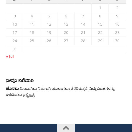
1
2
3
4
5
6
7
8
9
10
11
12
13
14
15
16
17
18
19
20
21
22
23
24
25
26
27
28
29
30
31
« Jul
ನೀವೂ ಬರೆಯಿರಿ
ಹೊನಲು
ಮಿಂಬಾಗಿಲು ನಿಮಗಾಗಿ ಯಾವಾಗಲೂ ತೆರೆದಿರುತ್ತದೆ. ನಿಮ್ಮ ಬರಹಗಳನ್ನು
ಕಳುಹಿಸಲು
ಇಲ್ಲಿ ಒತ್ತಿ
.