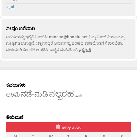
« Jul
ನೀವೂ ಬರೆಯಿರಿ
ಬರಹಗಳನ್ನು ಇಲ್ಲಿಗೆ ಮಿಂಚಿಸಿ:
minche@honalu.net
ನಿಮ್ಮ ಮಿಂಚೆ ವಿಳಾಸವನ್ನು
ಗುಟ್ಟಾಗಿಡಲಾಗುತ್ತದೆ. ಚಿತ್ರಗಳಿದ್ದರೆ ಅವುಗಳನ್ನು ಬರಹದ ಕಡತದೊಡನೆ ಸೇರಿಸಬೇಡಿ,
ಬೇರೆಯಾಗಿ ಮಿಂಚೆಗೆ ಅಂಟಿಸಿ. ಹೆಚ್ಚಿನ ಮಾಹಿತಿಗಾಗಿ
ಇಲ್ಲಿ ಒತ್ತಿ
.
ಕವಲುಗಳು
ನಲ್ಬರಹ
ನಡೆ-ನುಡಿ
ಅರಿಮೆ
ನಾಡು
ತೇದಿಮಣೆ
ಆಗಸ್ಟ್ 2026
M
T
W
T
F
S
S