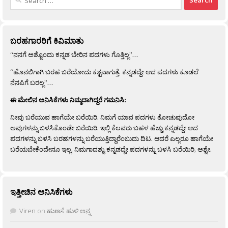
for:
ಬರಹಗಾರರಿಗೆ ಕಿವಿಮಾತು
“ನನಗೆ ಅಶ್ಟೊಂದು ಕನ್ನಡ ಬೇರಿನ ಪದಗಳು ಗೊತ್ತಿಲ್ಲ”…
“ಹೊನಲಿಗಾಗಿ ಬರಹ ಬರೆಯೋದು ಕಶ್ಟವಾಗುತ್ತೆ. ಕನ್ನಡದ್ದೇ ಆದ ಪದಗಳು ಕೂಡಲೆ
ನೆನಪಿಗೆ ಬರಲ್ಲ”…
ಈ ಮೇಲಿನ ಅನಿಸಿಕೆಗಳು ನಿಮ್ಮದಾಗಿದ್ದರೆ ಗಮನಿಸಿ:
ನೀವು ಬರೆಯುವ ಹಾಗೆಯೇ ಬರೆಯಿರಿ. ನಿಮಗೆ ಯಾವ ಪದಗಳು ತೋಚುವುದೋ
ಅವುಗಳನ್ನು ಬಳಸಿಕೊಂಡೇ ಬರೆಯಿರಿ. ಇಲ್ಲಿ ಕೆಲವರು ಬಹಳ ಹೆಚ್ಚು ಕನ್ನಡದ್ದೇ ಆದ
ಪದಗಳನ್ನು ಬಳಸಿ ಬರಹಗಳನ್ನು ಬರೆಯುತ್ತಿದ್ದಾರೆಂಬುದು ದಿಟ. ಆದರೆ ಎಲ್ಲರೂ ಹಾಗೆಯೇ
ಬರೆಯಬೇಕೆಂದೇನೂ ಇಲ್ಲ. ನಿಮಗಾದಶ್ಟು ಕನ್ನಡದ್ದೇ ಪದಗಳನ್ನು ಬಳಸಿ ಬರೆಯಿರಿ, ಅಶ್ಟೇ.
ಇತ್ತೀಚಿನ ಅನಿಸಿಕೆಗಳು
Viren
on
ಹುಣಸೆ ಹುಳಿ ಅನ್ನ