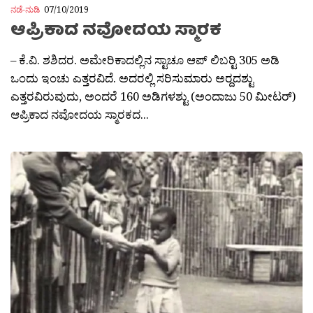
ನಡೆ-ನುಡಿ
07/10/2019
ಆಪ್ರಿಕಾದ ನವೋದಯ ಸ್ಮಾರಕ
– ಕೆ.ವಿ. ಶಶಿದರ. ಅಮೇರಿಕಾದಲ್ಲಿನ ಸ್ಟಾಚೂ ಆಪ್ ಲಿಬರ‍್ಟಿ 305 ಅಡಿ
ಒಂದು ಇಂಚು ಎತ್ತರವಿದೆ. ಅದರಲ್ಲಿ ಸರಿಸುಮಾರು ಅರ‍್ದದಶ್ಟು
ಎತ್ತರವಿರುವುದು, ಅಂದರೆ 160 ಅಡಿಗಳಶ್ಟು (ಅಂದಾಜು 50 ಮೀಟರ‍್)
ಆಪ್ರಿಕಾದ ನವೋದಯ ಸ್ಮಾರಕದ...