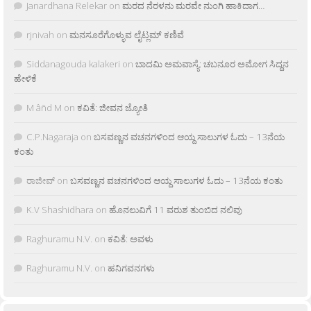
Janardhana Relekar
on
ಮರದ ನೆರಳನು ಮರವೇ ನುಂಗಿ ಹಾಕಿದಾಗ…
rjnivah
on
ಮನಸೂರೆಗೊಳ್ಳುವ ಲೈಟ್ಲಮ್ ಕಣಿವೆ
Siddanagouda kalakeri
on
ಬಾದಮಿ ಅಮವಾಸ್ಯೆ: ಚಬನೂರ ಅಮೋಗ ಸಿದ್ದನ
ಹೇಳಿಕೆ
M âñd M
on
ಕವಿತೆ: ಜೀವನ ಜ್ಯೋತಿ
C.P.Nagaraja
on
ಬಸವಣ್ಣನ ವಚನಗಳಿಂದ ಆಯ್ದ ಸಾಲುಗಳ ಓದು – 13ನೆಯ
ಕಂತು
ರಾಜೀವ್
on
ಬಸವಣ್ಣನ ವಚನಗಳಿಂದ ಆಯ್ದ ಸಾಲುಗಳ ಓದು – 13ನೆಯ ಕಂತು
K.V Shashidhara
on
ಹೊನಲುವಿಗೆ 11 ವರುಶ ತುಂಬಿದ ನಲಿವು
Raghuramu N.V.
on
ಕವಿತೆ: ಅವಳು
Raghuramu N.V.
on
ಹನಿಗವನಗಳು