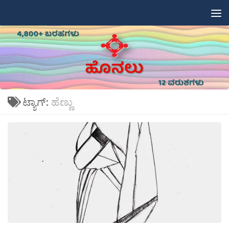
Skip to content
ಟ್ಯಾಗ್:
ಹೆಣ್ಣು