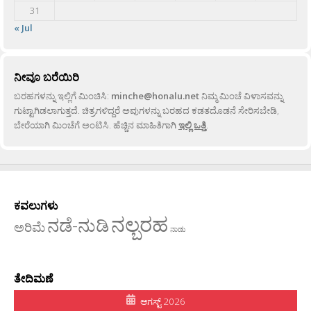
31
« Jul
ನೀವೂ ಬರೆಯಿರಿ
ಬರಹಗಳನ್ನು ಇಲ್ಲಿಗೆ ಮಿಂಚಿಸಿ:
minche@honalu.net
ನಿಮ್ಮ ಮಿಂಚೆ ವಿಳಾಸವನ್ನು
ಗುಟ್ಟಾಗಿಡಲಾಗುತ್ತದೆ. ಚಿತ್ರಗಳಿದ್ದರೆ ಅವುಗಳನ್ನು ಬರಹದ ಕಡತದೊಡನೆ ಸೇರಿಸಬೇಡಿ,
ಬೇರೆಯಾಗಿ ಮಿಂಚೆಗೆ ಅಂಟಿಸಿ. ಹೆಚ್ಚಿನ ಮಾಹಿತಿಗಾಗಿ
ಇಲ್ಲಿ ಒತ್ತಿ
.
ಕವಲುಗಳು
ನಲ್ಬರಹ
ನಡೆ-ನುಡಿ
ಅರಿಮೆ
ನಾಡು
ತೇದಿಮಣೆ
ಆಗಸ್ಟ್ 2026