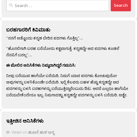
Search
for:
ಬರಹಗಾರರಿಗೆ ಕಿವಿಮಾತು
“ನನಗೆ ಅಶ್ಟೊಂದು ಕನ್ನಡ ಬೇರಿನ ಪದಗಳು ಗೊತ್ತಿಲ್ಲ”…
“ಹೊನಲಿಗಾಗಿ ಬರಹ ಬರೆಯೋದು ಕಶ್ಟವಾಗುತ್ತೆ. ಕನ್ನಡದ್ದೇ ಆದ ಪದಗಳು ಕೂಡಲೆ
ನೆನಪಿಗೆ ಬರಲ್ಲ”…
ಈ ಮೇಲಿನ ಅನಿಸಿಕೆಗಳು ನಿಮ್ಮದಾಗಿದ್ದರೆ ಗಮನಿಸಿ:
ನೀವು ಬರೆಯುವ ಹಾಗೆಯೇ ಬರೆಯಿರಿ. ನಿಮಗೆ ಯಾವ ಪದಗಳು ತೋಚುವುದೋ
ಅವುಗಳನ್ನು ಬಳಸಿಕೊಂಡೇ ಬರೆಯಿರಿ. ಇಲ್ಲಿ ಕೆಲವರು ಬಹಳ ಹೆಚ್ಚು ಕನ್ನಡದ್ದೇ ಆದ
ಪದಗಳನ್ನು ಬಳಸಿ ಬರಹಗಳನ್ನು ಬರೆಯುತ್ತಿದ್ದಾರೆಂಬುದು ದಿಟ. ಆದರೆ ಎಲ್ಲರೂ ಹಾಗೆಯೇ
ಬರೆಯಬೇಕೆಂದೇನೂ ಇಲ್ಲ. ನಿಮಗಾದಶ್ಟು ಕನ್ನಡದ್ದೇ ಪದಗಳನ್ನು ಬಳಸಿ ಬರೆಯಿರಿ, ಅಶ್ಟೇ.
ಇತ್ತೀಚಿನ ಅನಿಸಿಕೆಗಳು
Viren
on
ಹುಣಸೆ ಹುಳಿ ಅನ್ನ