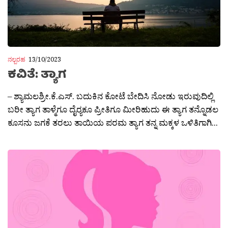
ನಲ್ಬರಹ
13/10/2023
ಕವಿತೆ: ತ್ಯಾಗ
– ಶ್ಯಾಮಲಶ್ರೀ.ಕೆ.ಎಸ್. ಬದುಕಿನ ಕೋಟೆ ಬೇದಿಸಿ ನೋಡು ಇರುವುದಿಲ್ಲಿ
ಬರೀ ತ್ಯಾಗ ತಾಳ್ಮೆಗೂ ದೈರ‍್ಯಕೂ ಪ್ರೀತಿಗೂ ಮೀರಿಹುದು ಈ ತ್ಯಾಗ ತನ್ನೊಡಲ
ಕೂಸನು ಜಗಕೆ ತರಲು ತಾಯಿಯ ಪರಮ ತ್ಯಾಗ ತನ್ನ ಮಕ್ಕಳ ಒಳಿತಿಗಾಗಿ...