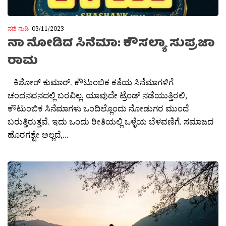
ನಡೆ-ನುಡಿ
03/11/2023
ನಾ ನೋಡಿದ ಸಿನೆಮಾ: ಕೌಸಲ್ಯಾ ಸುಪ್ರಜಾ
ರಾಮ
– ಕಿಶೋರ್ ಕುಮಾರ್. ಕೌಟುಂಬಿಕ ಕತೆಯ ಸಿನೆಮಾಗಳಿಗೆ
ಚಂದನವನದಲ್ಲಿ ಬರವಿಲ್ಲ. ಯಾವುದೇ ಟ್ರೆಂಡ್ ನಡೆಯುತ್ತಿರಲಿ,
ಕೌಟುಂಬಿಕ ಸಿನೆಮಾಗಳು ಒಂದಿಲ್ಲೊಂದು ನೋಡುಗರ ಮುಂದೆ
ಬರುತ್ತಿರುತ್ತವೆ. ಇದು ಒಂದು ರೀತಿಯಲ್ಲಿ ಒಳ್ಳೆಯ ಬೆಳವಣಿಗೆ. ಸಮಾಜದ
ಹೊರಗಶ್ಟೇ ಅಲ್ಲದೆ,...