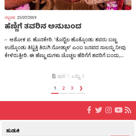
ನಲ್ಬರಹ
25/07/2019
ಹೆಣ್ಣಿಗೆ‌ ತವರಿನ ಅನುಬಂದ
– ಅಶೋಕ ಪ. ಹೊನಕೇರಿ. ‘ತೊಟ್ಟಿಲ ಹೊತ್ಕೊಂಡು ತವರು ಬಣ್ಣ
ಉಟ್ಕೊಂಡು ತಿಟ್ಟತ್ತಿ ತಿರುಗಿ ನೋಡ್ಯಾಳ’ ಎಂಬ ಜನಪದ ಸಾಲನ್ನು ನೀವು
ಕೇಳಿರುತ್ತೀರಿ. ಈ ಹೆಣ್ಣು ಮಗಳು ಚೊಚ್ಚಲ ಹೆರಿಗೆಗೆ ತವರಿಗೆ ಬಂದು,...
ಪುಟ 1, ಒಟ್ಟು 3
1
2
3
❯
ಹುಡುಕಿ