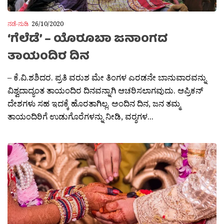
ನಡೆ-ನುಡಿ
26/10/2020
‘ಗೆಲೆಡೆ’ – ಯೊರೂಬಾ ಜನಾಂಗದ
ತಾಯಂದಿರ ದಿನ
– ಕೆ.ವಿ.ಶಶಿದರ. ಪ್ರತಿ ವರುಶ ಮೇ ತಿಂಗಳ ಎರಡನೇ ಬಾನುವಾರವನ್ನು
ವಿಶ್ವದಾದ್ಯಂತ ತಾಯಂದಿರ ದಿನವನ್ನಾಗಿ ಆಚರಿಸಲಾಗವುದು. ಆಪ್ರಿಕನ್
ದೇಶಗಳು ಸಹ ಇದಕ್ಕೆ ಹೊರತಾಗಿಲ್ಲ. ಅಂದಿನ ದಿನ, ಜನ ತಮ್ಮ
ತಾಯಂದಿರಿಗೆ ಉಡುಗೊರೆಗಳನ್ನು ನೀಡಿ, ವರ‍್ಶಗಳ...