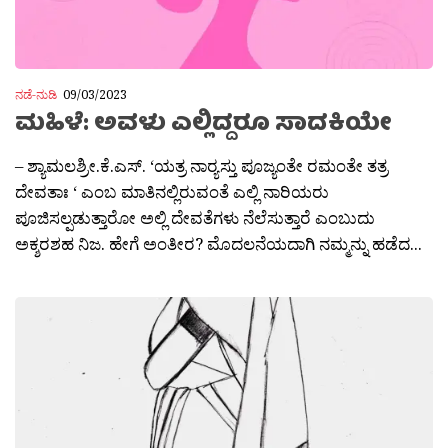
ನಡೆ-ನುಡಿ
09/03/2023
ಮಹಿಳೆ: ಅವಳು ಎಲ್ಲಿದ್ದರೂ ಸಾದಕಿಯೇ
– ಶ್ಯಾಮಲಶ್ರೀ.ಕೆ.ಎಸ್. ‘ಯತ್ರ ನಾರ‍್ಯಸ್ತು ಪೂಜ್ಯಂತೇ ರಮಂತೇ ತತ್ರ
ದೇವತಾಃ ‘ ಎಂಬ ಮಾತಿನಲ್ಲಿರುವಂತೆ ಎಲ್ಲಿ ನಾರಿಯರು
ಪೂಜಿಸಲ್ಪಡುತ್ತಾರೋ ಅಲ್ಲಿ ದೇವತೆಗಳು ನೆಲೆಸುತ್ತಾರೆ ಎಂಬುದು
ಅಕ್ಶರಶಹ ನಿಜ. ಹೇಗೆ ಅಂತೀರ? ಮೊದಲನೆಯದಾಗಿ ನಮ್ಮನ್ನು ಹಡೆದ...