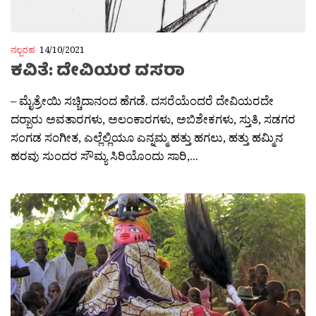
ನಲ್ಬರಹ
14/10/2021
ಕವಿತೆ: ದೇವಿಯರ ದಸರಾ
– ಮೈತ್ರೇಯಿ ಸಚ್ಚಿದಾನಂದ ಹೆಗಡೆ. ದಸರೆಯೆಂದರೆ ದೇವಿಯರದೇ
ದರ‍್ಬಾರು ಅವತಾರಗಳು, ಅಲಂಕಾರಗಳು, ಅಬಿಶೇಕಗಳು, ಸ್ತುತಿ, ಸಡಗರ
ಸಂಗಡ ಸಂಗೀತ, ಎಲ್ಲೆಲ್ಲಿಯೂ ಎನ್ನಮ್ಮ ಹತ್ತು ಹಗಲು, ಹತ್ತು ಹಮ್ಮಿನ
ಹರವು ಸುಂದರ ಸೌಮ್ಯ ಸಿರಿಯೊಂದು ಸಾರಿ,...