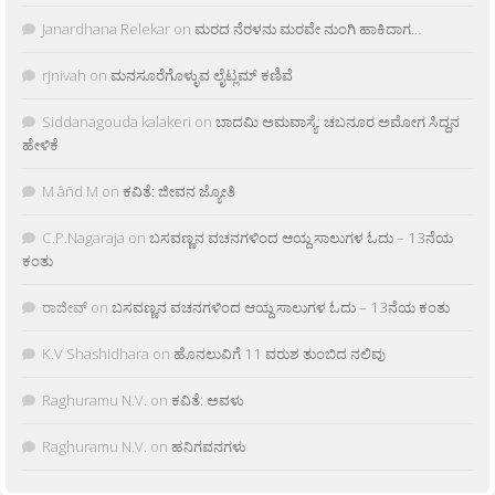
Janardhana Relekar
on
ಮರದ ನೆರಳನು ಮರವೇ ನುಂಗಿ ಹಾಕಿದಾಗ…
rjnivah
on
ಮನಸೂರೆಗೊಳ್ಳುವ ಲೈಟ್ಲಮ್ ಕಣಿವೆ
Siddanagouda kalakeri
on
ಬಾದಮಿ ಅಮವಾಸ್ಯೆ: ಚಬನೂರ ಅಮೋಗ ಸಿದ್ದನ
ಹೇಳಿಕೆ
M âñd M
on
ಕವಿತೆ: ಜೀವನ ಜ್ಯೋತಿ
C.P.Nagaraja
on
ಬಸವಣ್ಣನ ವಚನಗಳಿಂದ ಆಯ್ದ ಸಾಲುಗಳ ಓದು – 13ನೆಯ
ಕಂತು
ರಾಜೀವ್
on
ಬಸವಣ್ಣನ ವಚನಗಳಿಂದ ಆಯ್ದ ಸಾಲುಗಳ ಓದು – 13ನೆಯ ಕಂತು
K.V Shashidhara
on
ಹೊನಲುವಿಗೆ 11 ವರುಶ ತುಂಬಿದ ನಲಿವು
Raghuramu N.V.
on
ಕವಿತೆ: ಅವಳು
Raghuramu N.V.
on
ಹನಿಗವನಗಳು