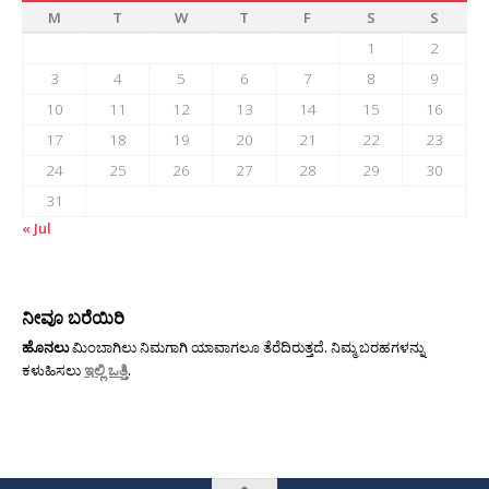
M
T
W
T
F
S
S
1
2
3
4
5
6
7
8
9
10
11
12
13
14
15
16
17
18
19
20
21
22
23
24
25
26
27
28
29
30
31
« Jul
ನೀವೂ ಬರೆಯಿರಿ
ಹೊನಲು
ಮಿಂಬಾಗಿಲು ನಿಮಗಾಗಿ ಯಾವಾಗಲೂ ತೆರೆದಿರುತ್ತದೆ. ನಿಮ್ಮ ಬರಹಗಳನ್ನು
ಕಳುಹಿಸಲು
ಇಲ್ಲಿ ಒತ್ತಿ
.