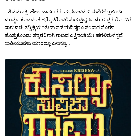
– ಶಿವಮೂರ‍್ತಿ. ಹೆಚ್. ದಾವಣಗೆರೆ. ಮನದಾಳದ ಬಯಕೆಗಳೆಲ್ಲ ಬೂದಿ
ಮುಚ್ಚಿದ ಕೆಂಡದಂತೆ ತನ್ನೊಳಗೊಳಗೆ ಸುಡುತ್ತಿದ್ದರೂ ಮುಗುಳ್ನಗಯೊಂದಿಗೆ
ಸಾಗುವಳು ತನ್ನಿಚ್ಚೆಯಂತೇನು ನಡೆಯದಿದ್ದರೂ ಸಂಸಾರ ನೊಗವ
ಹೊತ್ತುಕೊಂಡು ತನ್ನವರಿಗಾಗಿ ಗಾಣದ ಎತ್ತಿನಂತೆಯೇ ಹಗಲಿರುಳೆನ್ನದೆ
ದುಡಿಯುವಳು ಯಾರಲ್ಲೂ ಏನನ್ನೂ...