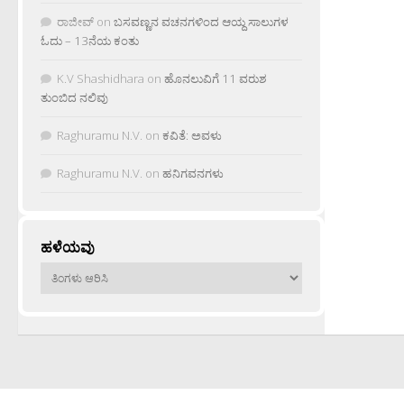
ರಾಜೀವ್
on
ಬಸವಣ್ಣನ ವಚನಗಳಿಂದ ಆಯ್ದ ಸಾಲುಗಳ
ಓದು – 13ನೆಯ ಕಂತು
K.V Shashidhara
on
ಹೊನಲುವಿಗೆ 11 ವರುಶ
ತುಂಬಿದ ನಲಿವು
Raghuramu N.V.
on
ಕವಿತೆ: ಅವಳು
Raghuramu N.V.
on
ಹನಿಗವನಗಳು
ಹಳೆಯವು
ಹಳೆಯವು