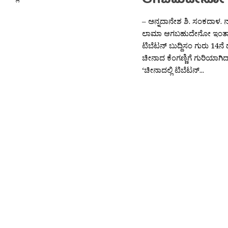
ಆಗಬಹುದೇನೋ
– ಅನ್ನದಾನೇಶ ಶಿ. ಸಂಕದಾಳ
ಲಾಮಾ ಆಗಬಹುದೇನೋ ಇಂತಾ ಹ
ಟಿಬೆಟನ್ ಬುದ್ದಿಸಂ ಗುರು 14
ಚೀನಾದ ಕೆಂಗಣ್ಣಿಗೆ ಗುರಿಯಾಗಿದ್
‘ಚೀನಾದಲ್ಲಿ ಟಿಬೆಟನ್...