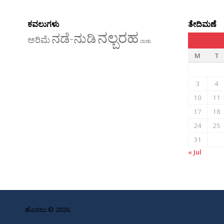
ಕವಲುಗಳು
ತೇದಿಮಣೆ
ನಲ್ಬರಹ
ನಡೆ-ನುಡಿ
ಅರಿಮೆ
ನಾಡು
M
T
3
4
10
11
17
18
24
25
31
« Jul
ಹೊನಲು © 2026.