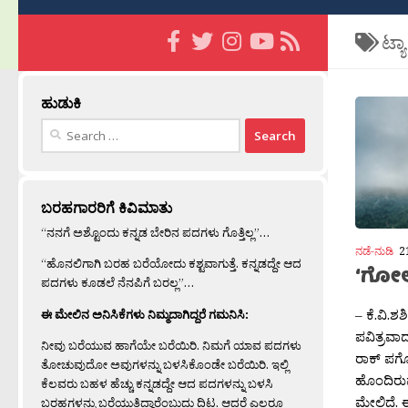
ಟ್ಯ
ಹುಡುಕಿ
Search
for:
ಬರಹಗಾರರಿಗೆ ಕಿವಿಮಾತು
“ನನಗೆ ಅಶ್ಟೊಂದು ಕನ್ನಡ ಬೇರಿನ ಪದಗಳು ಗೊತ್ತಿಲ್ಲ”…
ನಡೆ-ನುಡಿ
2
“ಹೊನಲಿಗಾಗಿ ಬರಹ ಬರೆಯೋದು ಕಶ್ಟವಾಗುತ್ತೆ. ಕನ್ನಡದ್ದೇ ಆದ
‘ಗೋಲ
ಪದಗಳು ಕೂಡಲೆ ನೆನಪಿಗೆ ಬರಲ್ಲ”…
– ಕೆ.ವಿ.ಶಶ
ಈ ಮೇಲಿನ ಅನಿಸಿಕೆಗಳು ನಿಮ್ಮದಾಗಿದ್ದರೆ ಗಮನಿಸಿ:
ಪವಿತ್ರವಾ
ನೀವು ಬರೆಯುವ ಹಾಗೆಯೇ ಬರೆಯಿರಿ. ನಿಮಗೆ ಯಾವ ಪದಗಳು
ರಾಕ್ ಪಗೋ
ತೋಚುವುದೋ ಅವುಗಳನ್ನು ಬಳಸಿಕೊಂಡೇ ಬರೆಯಿರಿ. ಇಲ್ಲಿ
ಹೊಂದಿರು
ಕೆಲವರು ಬಹಳ ಹೆಚ್ಚು ಕನ್ನಡದ್ದೇ ಆದ ಪದಗಳನ್ನು ಬಳಸಿ
ಮೇಲಿದೆ. ಈ 
ಬರಹಗಳನ್ನು ಬರೆಯುತ್ತಿದ್ದಾರೆಂಬುದು ದಿಟ. ಆದರೆ ಎಲ್ಲರೂ