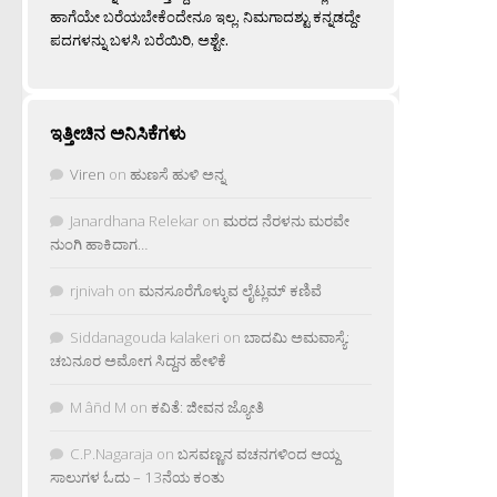
ಹಾಗೆಯೇ ಬರೆಯಬೇಕೆಂದೇನೂ ಇಲ್ಲ. ನಿಮಗಾದಶ್ಟು ಕನ್ನಡದ್ದೇ
ಪದಗಳನ್ನು ಬಳಸಿ ಬರೆಯಿರಿ, ಅಶ್ಟೇ.
ಇತ್ತೀಚಿನ ಅನಿಸಿಕೆಗಳು
Viren
on
ಹುಣಸೆ ಹುಳಿ ಅನ್ನ
Janardhana Relekar
on
ಮರದ ನೆರಳನು ಮರವೇ
ನುಂಗಿ ಹಾಕಿದಾಗ…
rjnivah
on
ಮನಸೂರೆಗೊಳ್ಳುವ ಲೈಟ್ಲಮ್ ಕಣಿವೆ
Siddanagouda kalakeri
on
ಬಾದಮಿ ಅಮವಾಸ್ಯೆ:
ಚಬನೂರ ಅಮೋಗ ಸಿದ್ದನ ಹೇಳಿಕೆ
M âñd M
on
ಕವಿತೆ: ಜೀವನ ಜ್ಯೋತಿ
C.P.Nagaraja
on
ಬಸವಣ್ಣನ ವಚನಗಳಿಂದ ಆಯ್ದ
ಸಾಲುಗಳ ಓದು – 13ನೆಯ ಕಂತು