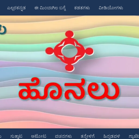
ಎಲ್ಲರಕನ್ನಡ
ಈ ಮಿಂಬಾಗಿಲ ಬಗ್ಗೆ
ಕಡತಗಳು
ವೀಡಿಯೋಗಳು
ು
ಸುತ್ತಾಟ
ಆಟೋಟ
ವಚನಗಳು
ತನ್ನೇಳಿಗೆ
ಹಿನ್ನಡವಳಿ
ಗ್ಯಾಜೆ