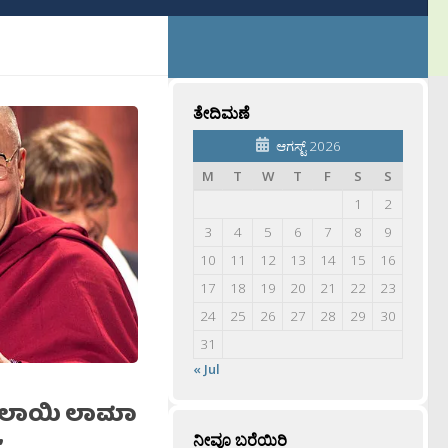
ತೇದಿಮಣೆ
ಆಗಸ್ಟ್ 2026
M
T
W
T
F
S
S
1
2
3
4
5
6
7
8
9
10
11
12
13
14
15
16
17
18
19
20
21
22
23
24
25
26
27
28
29
30
31
« Jul
ದಲಾಯಿ ಲಾಮಾ
ನೀವೂ ಬರೆಯಿರಿ