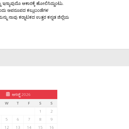
ು ಇನ್ಯಾವುದೊ ಆಕಾರಕ್ಕೆ ಹೋಲಿಸಿದ್ದುಂಟು.
 ಒಂದು ಅಪರೂಪದ ಕಲ್ಲುಬಂಡೆಗಳ
ನು ನಾವು ಕರ‍್ನಾಟಕದ ಉತ್ತರ ಕನ್ನಡ ಜಿಲ್ಲೆಯ
ಆಗಸ್ಟ್ 2026
W
T
F
S
S
1
2
5
6
7
8
9
12
13
14
15
16