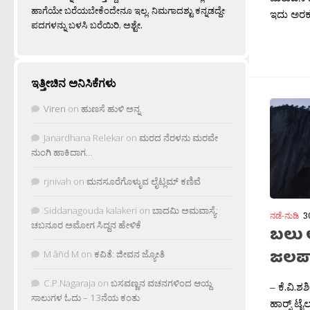
ಹಾಗೆಯೇ ಬರೆಯಬೇಕೆಂದೇನೂ ಇಲ್ಲ. ನಿಮಗಾದಶ್ಟು ಕನ್ನಡದ್ದೇ
ಇದು ಅರಕ
ಪದಗಳನ್ನು ಬಳಸಿ ಬರೆಯಿರಿ, ಅಶ್ಟೇ.
ಇತ್ತೀಚಿನ ಅನಿಸಿಕೆಗಳು
Viren
on
ಹುಣಸೆ ಹುಳಿ ಅನ್ನ
Janardhana Relekar
on
ಮರದ ನೆರಳನು ಮರವೇ
ನುಂಗಿ ಹಾಕಿದಾಗ…
rjnivah
on
ಮನಸೂರೆಗೊಳ್ಳುವ ಲೈಟ್ಲಮ್ ಕಣಿವೆ
Siddanagouda kalakeri
on
ಬಾದಮಿ ಅಮವಾಸ್ಯೆ:
ನಡೆ-ನುಡಿ
3
ಚಬನೂರ ಅಮೋಗ ಸಿದ್ದನ ಹೇಳಿಕೆ
ಬಲು 
ಜಲಪ
M âñd M
on
ಕವಿತೆ: ಜೀವನ ಜ್ಯೋತಿ
C.P.Nagaraja
on
ಬಸವಣ್ಣನ ವಚನಗಳಿಂದ ಆಯ್ದ
– ಕೆ.ವಿ.ಶ
ಸಾಲುಗಳ ಓದು – 13ನೆಯ ಕಂತು
ಹಾರ‍್ಸ್ 