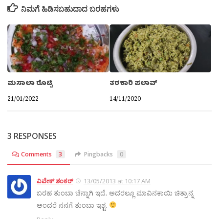
ನಿಮಗೆ ಹಿಡಿಸಬಹುದಾದ ಬರಹಗಳು
ಮಸಾಲಾ ರೊಟ್ಟಿ
ತರಕಾರಿ ಪಲಾವ್
21/01/2022
14/11/2020
3 RESPONSES
Comments
3
Pingbacks
0
ವಿವೇಕ್ ಶಂಕರ್
13/05/2013 at 10:17 AM
ಬರಹ ತುಂಬಾ ಚೆನ್ನಾಗಿ ಇದೆ. ಅದರಲ್ಲೂ ಮಾವಿನಕಾಯಿ ಚಿತ್ರಾನ್ನ
ಅಂದರೆ ನನಗೆ ತುಂಬಾ ಇಶ್ಟ.