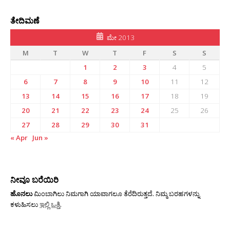
ತೇದಿಮಣೆ
ಮೇ 2013
M
T
W
T
F
S
S
1
2
3
4
5
6
7
8
9
10
11
12
13
14
15
16
17
18
19
20
21
22
23
24
25
26
27
28
29
30
31
« Apr
Jun »
ನೀವೂ ಬರೆಯಿರಿ
ಹೊನಲು
ಮಿಂಬಾಗಿಲು ನಿಮಗಾಗಿ ಯಾವಾಗಲೂ ತೆರೆದಿರುತ್ತದೆ. ನಿಮ್ಮ ಬರಹಗಳನ್ನು
ಕಳುಹಿಸಲು
ಇಲ್ಲಿ ಒತ್ತಿ
.