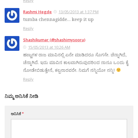
Reply
Rashmi Hegde
13/05/2013 at 1:37 PM
tumba chennagidde… keep it up
Reply
Shashikumar (@shashimysooru)
15/05/2013 at 10:26 AM
ಹಣ್ಣುಗಳ ರಾಜ ಮಾವಿನಲ್ಲಿ ಏನೇ ಮಾಡಿದರೂ ಸೊಗಸೇ. ಚೆನ್ನಾಗಿದೆ,
ಚೆನ್ನಾಗಿದೆ. ಇದು ಮಾವಿನ ಕಾಲವಾಗಿರುವುದರಿಂದ ನಾನೂ ಒಂದು ಕೈ
ನೋಡೇಬಿಡುತ್ತೇನೆ, ಕಲ್ಪನಾರವರೇ. ನಿಮಗೆ ನನ್ನಿಯೋ ನನ್ನಿ!
Reply
ನಿಮ್ಮ ಅನಿಸಿಕೆ ನೀಡಿ
ಅನಿಸಿಕೆ
*