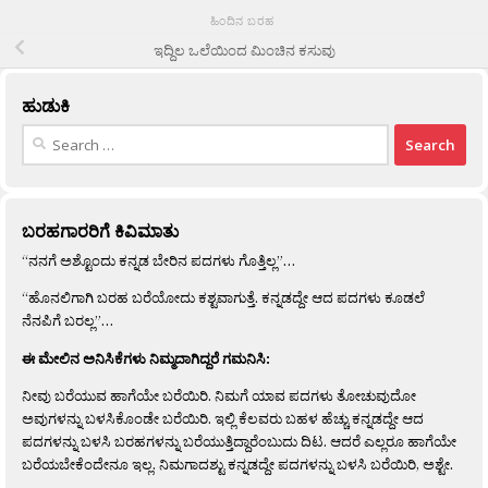
ಹಿಂದಿನ ಬರಹ
ಇದ್ದಿಲ ಒಲೆಯಿಂದ ಮಿಂಚಿನ ಕಸುವು
ಹುಡುಕಿ
Search
for:
ಬರಹಗಾರರಿಗೆ ಕಿವಿಮಾತು
“ನನಗೆ ಅಶ್ಟೊಂದು ಕನ್ನಡ ಬೇರಿನ ಪದಗಳು ಗೊತ್ತಿಲ್ಲ”…
“ಹೊನಲಿಗಾಗಿ ಬರಹ ಬರೆಯೋದು ಕಶ್ಟವಾಗುತ್ತೆ. ಕನ್ನಡದ್ದೇ ಆದ ಪದಗಳು ಕೂಡಲೆ
ನೆನಪಿಗೆ ಬರಲ್ಲ”…
ಈ ಮೇಲಿನ ಅನಿಸಿಕೆಗಳು ನಿಮ್ಮದಾಗಿದ್ದರೆ ಗಮನಿಸಿ:
ನೀವು ಬರೆಯುವ ಹಾಗೆಯೇ ಬರೆಯಿರಿ. ನಿಮಗೆ ಯಾವ ಪದಗಳು ತೋಚುವುದೋ
ಅವುಗಳನ್ನು ಬಳಸಿಕೊಂಡೇ ಬರೆಯಿರಿ. ಇಲ್ಲಿ ಕೆಲವರು ಬಹಳ ಹೆಚ್ಚು ಕನ್ನಡದ್ದೇ ಆದ
ಪದಗಳನ್ನು ಬಳಸಿ ಬರಹಗಳನ್ನು ಬರೆಯುತ್ತಿದ್ದಾರೆಂಬುದು ದಿಟ. ಆದರೆ ಎಲ್ಲರೂ ಹಾಗೆಯೇ
ಬರೆಯಬೇಕೆಂದೇನೂ ಇಲ್ಲ. ನಿಮಗಾದಶ್ಟು ಕನ್ನಡದ್ದೇ ಪದಗಳನ್ನು ಬಳಸಿ ಬರೆಯಿರಿ, ಅಶ್ಟೇ.