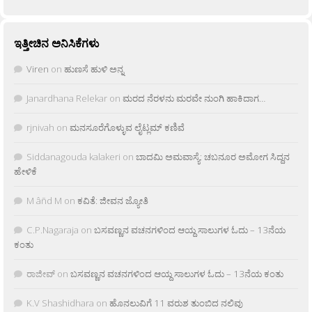
ಇತ್ತೀಚಿನ ಅನಿಸಿಕೆಗಳು
Viren
on
ಹುಣಸೆ ಹುಳಿ ಅನ್ನ
Janardhana Relekar
on
ಮರದ ನೆರಳನು ಮರವೇ ನುಂಗಿ ಹಾಕಿದಾಗ…
rjnivah
on
ಮನಸೂರೆಗೊಳ್ಳುವ ಲೈಟ್ಲಮ್ ಕಣಿವೆ
Siddanagouda kalakeri
on
ಬಾದಮಿ ಅಮವಾಸ್ಯೆ: ಚಬನೂರ ಅಮೋಗ ಸಿದ್ದನ
ಹೇಳಿಕೆ
M âñd M
on
ಕವಿತೆ: ಜೀವನ ಜ್ಯೋತಿ
C.P.Nagaraja
on
ಬಸವಣ್ಣನ ವಚನಗಳಿಂದ ಆಯ್ದ ಸಾಲುಗಳ ಓದು – 13ನೆಯ
ಕಂತು
ರಾಜೀವ್
on
ಬಸವಣ್ಣನ ವಚನಗಳಿಂದ ಆಯ್ದ ಸಾಲುಗಳ ಓದು – 13ನೆಯ ಕಂತು
K.V Shashidhara
on
ಹೊನಲುವಿಗೆ 11 ವರುಶ ತುಂಬಿದ ನಲಿವು