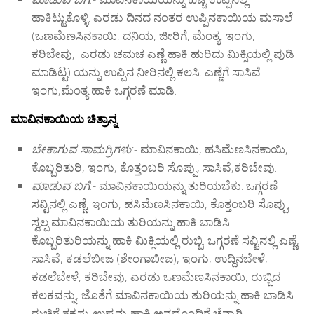
ಹಾಕಿಟ್ಟುಕೊಳ್ಳಿ. ಎರಡು ದಿನದ ನಂತರ ಉಪ್ಪಿನಕಾಯಿಯ ಮಸಾಲೆ
(ಒಣಮೆಣಸಿನಕಾಯಿ, ದನಿಯ, ಜೀರಿಗೆ, ಮೆಂತ್ಯ, ಇಂಗು,
ಕರಿಬೇವು, ಎರಡು ಚಮಚ ಎಣ್ಣೆ ಹಾಕಿ ಹುರಿದು ಮಿಕ್ಸಿಯಲ್ಲಿ ಪುಡಿ
ಮಾಡಿಟ್ಟ) ಯನ್ನು ಉಪ್ಪಿನ ನೀರಿನಲ್ಲಿ ಕಲಸಿ. ಎಣ್ಣೆಗೆ ಸಾಸಿವೆ
ಇಂಗು,ಮೆಂತ್ಯ ಹಾಕಿ ಒಗ್ಗರಣೆ ಮಾಡಿ.
ಮಾವಿನಕಾಯಿಯ ಚಿತ್ರಾನ್ನ
ಬೇಕಾಗುವ ಸಾಮಗ್ರಿಗಳು:-
ಮಾವಿನಕಾಯಿ, ಹಸಿಮೆಣಸಿನಕಾಯಿ,
ಕೊಬ್ಬರಿತುರಿ, ಇಂಗು, ಕೊತ್ತಂಬರಿ ಸೊಪ್ಪು, ಸಾಸಿವೆ,ಕರಿಬೇವು.
ಮಾಡುವ ಬಗೆ:-
ಮಾವಿನಕಾಯಿಯನ್ನು ತುರಿಯಬೆಕು. ಒಗ್ಗರಣೆ
ಸವ್ಟಿನಲ್ಲಿ ಎಣ್ಣೆ, ಇಂಗು, ಹಸಿಮೆಣಸಿನಕಾಯಿ, ಕೊತ್ತಂಬರಿ ಸೊಪ್ಪು,
ಸ್ವಲ್ಪ ಮಾವಿನಕಾಯಿಯ ತುರಿಯನ್ನು ಹಾಕಿ ಬಾಡಿಸಿ.
ಕೊಬ್ಬರಿತುರಿಯನ್ನು ಹಾಕಿ ಮಿಕ್ಸಿಯಲ್ಲಿ ರುಬ್ಬಿ. ಒಗ್ಗರಣೆ ಸವ್ಟಿನಲ್ಲಿ ಎಣ್ಣೆ,
ಸಾಸಿವೆ, ಕಡಲೆಬೀಜ (ಶೇಂಗಾಬೀಜ), ಇಂಗು, ಉದ್ದಿನಬೇಳೆ,
ಕಡಲೆಬೇಳೆ, ಕರಿಬೇವು, ಎರಡು ಒಣಮೆಣಸಿನಕಾಯಿ, ರುಬ್ಬಿದ
ಕಲಕವನ್ನು, ಜೊತೆಗೆ ಮಾವಿನಕಾಯಿಯ ತುರಿಯನ್ನು ಹಾಕಿ ಬಾಡಿಸಿ
ರುಚಿಗೆ ತಕ್ಕಸ್ಟು ಉಪ್ಪನ್ನು ಹಾಕಿ ಅನ್ನದೊಂದಿಗೆ ಚೆನ್ನಾಗಿ