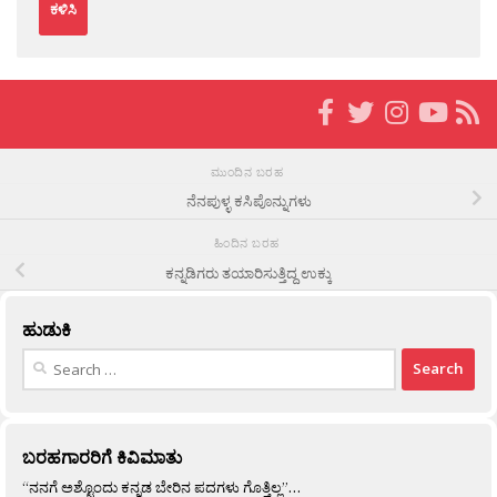
ಮುಂದಿನ ಬರಹ
ನೆನಪುಳ್ಳ ಕಸಿಪೊನ್ನುಗಳು
ಹಿಂದಿನ ಬರಹ
ಕನ್ನಡಿಗರು ತಯಾರಿಸುತ್ತಿದ್ದ ಉಕ್ಕು
ಹುಡುಕಿ
Search
for:
ಬರಹಗಾರರಿಗೆ ಕಿವಿಮಾತು
“ನನಗೆ ಅಶ್ಟೊಂದು ಕನ್ನಡ ಬೇರಿನ ಪದಗಳು ಗೊತ್ತಿಲ್ಲ”…