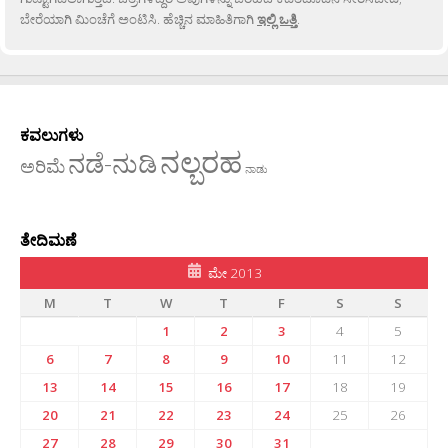
ಬೇರೆಯಾಗಿ ಮಿಂಚೆಗೆ ಅಂಟಿಸಿ. ಹೆಚ್ಚಿನ ಮಾಹಿತಿಗಾಗಿ
ಇಲ್ಲಿ ಒತ್ತಿ
.
ಕವಲುಗಳು
ನಲ್ಬರಹ
ನಡೆ-ನುಡಿ
ಅರಿಮೆ
ನಾಡು
ತೇದಿಮಣೆ
ಮೇ 2013
M
T
W
T
F
S
S
1
2
3
4
5
6
7
8
9
10
11
12
13
14
15
16
17
18
19
20
21
22
23
24
25
26
27
28
29
30
31