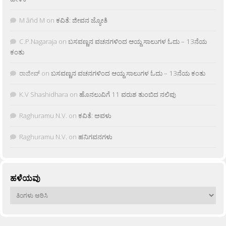
M âñd M
on
ಕವಿತೆ: ಜೀವನ ಜ್ಯೋತಿ
C.P.Nagaraja
on
ಬಸವಣ್ಣನ ವಚನಗಳಿಂದ ಆಯ್ದ ಸಾಲುಗಳ ಓದು – 13ನೆಯ
ಕಂತು
ರಾಜೀವ್
on
ಬಸವಣ್ಣನ ವಚನಗಳಿಂದ ಆಯ್ದ ಸಾಲುಗಳ ಓದು – 13ನೆಯ ಕಂತು
K.V Shashidhara
on
ಹೊನಲುವಿಗೆ 11 ವರುಶ ತುಂಬಿದ ನಲಿವು
Raghuramu N.V.
on
ಕವಿತೆ: ಅವಳು
Raghuramu N.V.
on
ಹನಿಗವನಗಳು
ಹಳೆಯವು
ಹಳೆಯವು