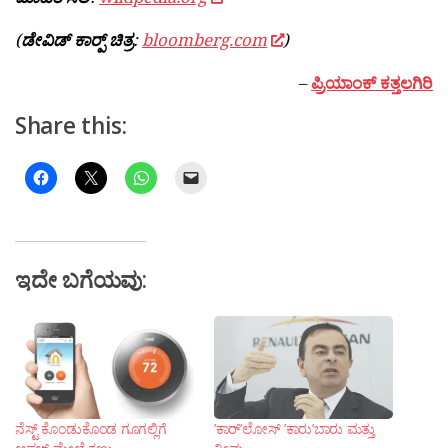
(
ಡೇವಿಡ್ ಕಾರ‍್ಪ್
ಚಿತ್ರ
:
bloomberg.com
)
–
ಪ್ರಿಯಾಂಕ್ ಕತ್ತಲಗಿರಿ
Share this:
ಇದೇ ಬಗೆಯವು:
ನೆಸ್ಟ್ ಕೊಂಡುಕೊಂಡ ಗೂಗಲ್ಲಿಗೆ
’ಕಾರ್’ಲೋಸ್ ’ಕಾರು’ಬಾರು ಮತ್ತು