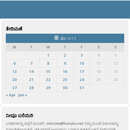
ತೇದಿಮಣೆ
ಮೇ 2013
M
T
W
T
F
S
S
1
2
3
4
5
6
7
8
9
10
11
12
13
14
15
16
17
18
19
20
21
22
23
24
25
26
27
28
29
30
31
« Apr
Jun »
ನೀವೂ ಬರೆಯಿರಿ
ಬರಹಗಳನ್ನು ಇಲ್ಲಿಗೆ ಮಿಂಚಿಸಿ:
minche@honalu.net
ನಿಮ್ಮ ಮಿಂಚೆ ವಿಳಾಸವನ್ನು
ಗುಟ್ಟಾಗಿಡಲಾಗುತ್ತದೆ. ಚಿತ್ರಗಳಿದ್ದರೆ ಅವುಗಳನ್ನು ಬರಹದ ಕಡತದೊಡನೆ ಸೇರಿಸಬೇಡಿ,