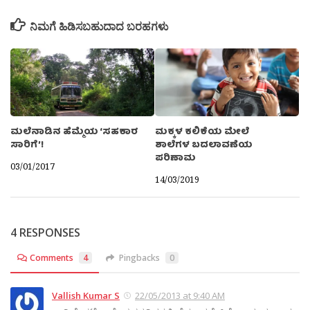
ನಿಮಗೆ ಹಿಡಿಸಬಹುದಾದ ಬರಹಗಳು
ಮಲೆನಾಡಿನ ಹೆಮ್ಮೆಯ ‘ಸಹಕಾರ
ಮಕ್ಕಳ ಕಲಿಕೆಯ ಮೇಲೆ
ಸಾರಿಗೆ’!
ಶಾಲೆಗಳ ಬದಲಾವಣೆಯ
ಪರಿಣಾಮ
03/01/2017
14/03/2019
4 RESPONSES
Comments
4
Pingbacks
0
Vallish Kumar S
22/05/2013 at 9:40 AM