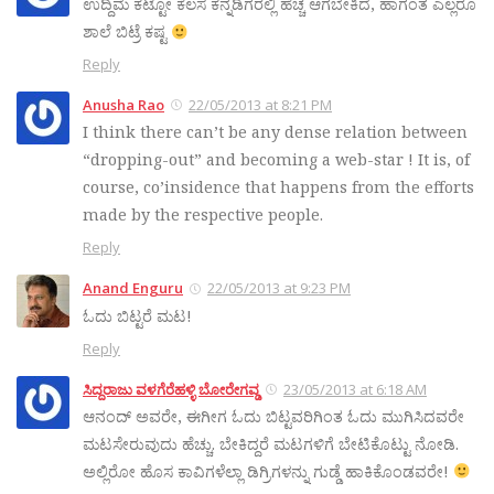
ಉದ್ದಿಮೆ ಕಟ್ಟೋ ಕೆಲಸ ಕನ್ನಡಿಗರಲ್ಲಿ ಹೆಚ್ಚ ಆಗಬೇಕಿದೆ, ಹಾಗಂತ ಎಲ್ಲರೂ
ಶಾಲೆ ಬಿಟ್ರೆ ಕಷ್ಟ
Reply
Anusha Rao
22/05/2013 at 8:21 PM
I think there can’t be any dense relation between
“dropping-out” and becoming a web-star ! It is, of
course, co’insidence that happens from the efforts
made by the respective people.
Reply
Anand Enguru
22/05/2013 at 9:23 PM
ಓದು ಬಿಟ್ಟರೆ ಮಟ!
Reply
ಸಿದ್ದರಾಜು ವಳಗೆರೆಹಳ್ಳಿ ಬೋರೇಗವ್ಡ
23/05/2013 at 6:18 AM
ಆನಂದ್ ಅವರೇ, ಈಗೀಗ ಓದು ಬಿಟ್ಟವರಿಗಿಂತ ಓದು ಮುಗಿಸಿದವರೇ
ಮಟಸೇರುವುದು ಹೆಚ್ಚು. ಬೇಕಿದ್ದರೆ ಮಟಗಳಿಗೆ ಬೇಟಿಕೊಟ್ಟು ನೋಡಿ.
ಅಲ್ಲಿರೋ ಹೊಸ ಕಾವಿಗಳೆಲ್ಲಾ ಡಿಗ್ರಿಗಳನ್ನು ಗುಡ್ಡೆ ಹಾಕಿಕೊಂಡವರೇ!