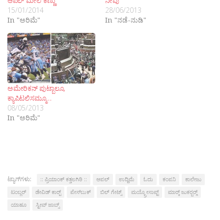
ಆಪಲ್ ಮೇಲೆ ಕಣ್ಣು
ನೀವು
15/01/2014
28/06/2013
In "ಅರಿಮೆ"
In "ನಡೆ-ನುಡಿ"
ಅಮೇರಿಕನ್ ಪುಟ್ಬಾಲೂ,
ಕ್ಯಾಪಿಟಲಿಸಮ್ಮೂ…
08/05/2013
In "ಅರಿಮೆ"
ಟ್ಯಾಗ್‌ಗಳು:
:: ಪ್ರಿಯಾಂಕ್ ಕತ್ತಲಗಿರಿ ::
ಆಪಲ್
ಉದ್ದಿಮೆ
ಓದು
ಕಂಪನಿ
ಕಾಲೇಜು
ಟಂಬ್ಲರ್
ಡೇವಿಡ್ ಕಾರ‍್ಪ್
ಪೇಸ್‍ಬುಕ್
ಬಿಲ್ ಗೇಟ್ಸ್
ಮಯ್ಕ್ರೋಸಾಪ್ಟ್
ಮಾರ‍್ಕ್ ಜುಕರ‍್ಬರ‍್ಗ್
ಯಾಹೂ
ಸ್ಟೀವ್ ಜಾಬ್ಸ್