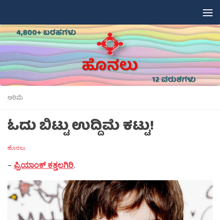
Skip to content
ಅರಿಮೆ
ಓದು ಬಿಟ್ಟು ಉದ್ದಿಮೆ ಕಟ್ಟು!
ಹೊನಲು
–
ಪ್ರಿಯಾಂಕ್ ಕತ್ತಲಗಿರಿ
.