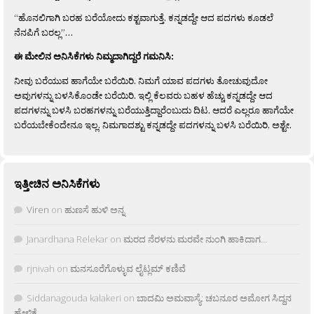
“ಹೊನಲಿಗಾಗಿ ಬರಹ ಬರೆಯೋದು ಕಶ್ಟವಾಗುತ್ತೆ. ಕನ್ನಡದ್ದೇ ಆದ ಪದಗಳು ಕೂಡಲೆ
ನೆನಪಿಗೆ ಬರಲ್ಲ”…
ಈ ಮೇಲಿನ ಅನಿಸಿಕೆಗಳು ನಿಮ್ಮದಾಗಿದ್ದರೆ ಗಮನಿಸಿ:
ನೀವು ಬರೆಯುವ ಹಾಗೆಯೇ ಬರೆಯಿರಿ. ನಿಮಗೆ ಯಾವ ಪದಗಳು ತೋಚುವುದೋ
ಅವುಗಳನ್ನು ಬಳಸಿಕೊಂಡೇ ಬರೆಯಿರಿ. ಇಲ್ಲಿ ಕೆಲವರು ಬಹಳ ಹೆಚ್ಚು ಕನ್ನಡದ್ದೇ ಆದ
ಪದಗಳನ್ನು ಬಳಸಿ ಬರಹಗಳನ್ನು ಬರೆಯುತ್ತಿದ್ದಾರೆಂಬುದು ದಿಟ. ಆದರೆ ಎಲ್ಲರೂ ಹಾಗೆಯೇ
ಬರೆಯಬೇಕೆಂದೇನೂ ಇಲ್ಲ. ನಿಮಗಾದಶ್ಟು ಕನ್ನಡದ್ದೇ ಪದಗಳನ್ನು ಬಳಸಿ ಬರೆಯಿರಿ, ಅಶ್ಟೇ.
ಇತ್ತೀಚಿನ ಅನಿಸಿಕೆಗಳು
Viren
on
ಹುಣಸೆ ಹುಳಿ ಅನ್ನ
Janardhana Relekar
on
ಮರದ ನೆರಳನು ಮರವೇ ನುಂಗಿ ಹಾಕಿದಾಗ…
rjnivah
on
ಮನಸೂರೆಗೊಳ್ಳುವ ಲೈಟ್ಲಮ್ ಕಣಿವೆ
Siddanagouda kalakeri
on
ಬಾದಮಿ ಅಮವಾಸ್ಯೆ: ಚಬನೂರ ಅಮೋಗ ಸಿದ್ದನ
ಹೇಳಿಕೆ