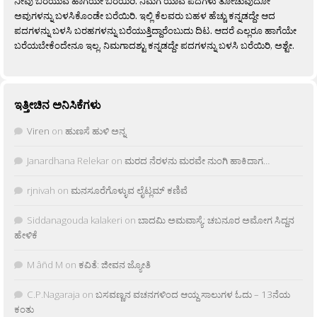
ನೀವು ಬರೆಯುವ ಹಾಗೆಯೇ ಬರೆಯಿರಿ. ನಿಮಗೆ ಯಾವ ಪದಗಳು ತೋಚುವುದೋ
ಅವುಗಳನ್ನು ಬಳಸಿಕೊಂಡೇ ಬರೆಯಿರಿ. ಇಲ್ಲಿ ಕೆಲವರು ಬಹಳ ಹೆಚ್ಚು ಕನ್ನಡದ್ದೇ ಆದ
ಪದಗಳನ್ನು ಬಳಸಿ ಬರಹಗಳನ್ನು ಬರೆಯುತ್ತಿದ್ದಾರೆಂಬುದು ದಿಟ. ಆದರೆ ಎಲ್ಲರೂ ಹಾಗೆಯೇ
ಬರೆಯಬೇಕೆಂದೇನೂ ಇಲ್ಲ. ನಿಮಗಾದಶ್ಟು ಕನ್ನಡದ್ದೇ ಪದಗಳನ್ನು ಬಳಸಿ ಬರೆಯಿರಿ, ಅಶ್ಟೇ.
ಇತ್ತೀಚಿನ ಅನಿಸಿಕೆಗಳು
Viren
on
ಹುಣಸೆ ಹುಳಿ ಅನ್ನ
Janardhana Relekar
on
ಮರದ ನೆರಳನು ಮರವೇ ನುಂಗಿ ಹಾಕಿದಾಗ…
rjnivah
on
ಮನಸೂರೆಗೊಳ್ಳುವ ಲೈಟ್ಲಮ್ ಕಣಿವೆ
Siddanagouda kalakeri
on
ಬಾದಮಿ ಅಮವಾಸ್ಯೆ: ಚಬನೂರ ಅಮೋಗ ಸಿದ್ದನ
ಹೇಳಿಕೆ
M âñd M
on
ಕವಿತೆ: ಜೀವನ ಜ್ಯೋತಿ
C.P.Nagaraja
on
ಬಸವಣ್ಣನ ವಚನಗಳಿಂದ ಆಯ್ದ ಸಾಲುಗಳ ಓದು – 13ನೆಯ
ಕಂತು