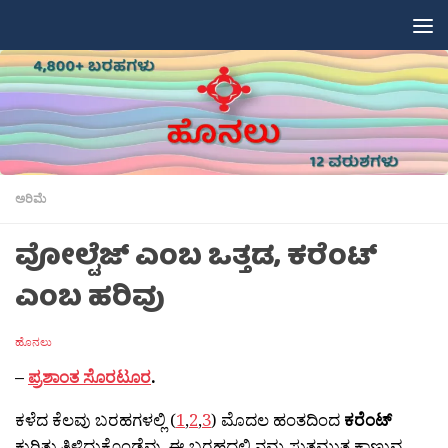
Skip to content
ಅರಿಮೆ
ವೋಲ್ಟೆಜ್ ಎಂಬ ಒತ್ತಡ, ಕರೆಂಟ್
ಎಂಬ ಹರಿವು
ಹೊನಲು
–
ಪ್ರಶಾಂತ ಸೊರಟೂರ
.
ಕಳೆದ ಕೆಲವು ಬರಹಗಳಲ್ಲಿ (
1
,
2
,
3
) ಮೊದಲ ಹಂತದಿಂದ
ಕರೆಂಟ್
ಕುರಿತು ತಿಳಿದುಕೊಂಡೆವು. ಈ ಬರಹದಲ್ಲಿ ನಮ್ಮ ಸುತ್ತಮುತ್ತ ಕಾಣುವ