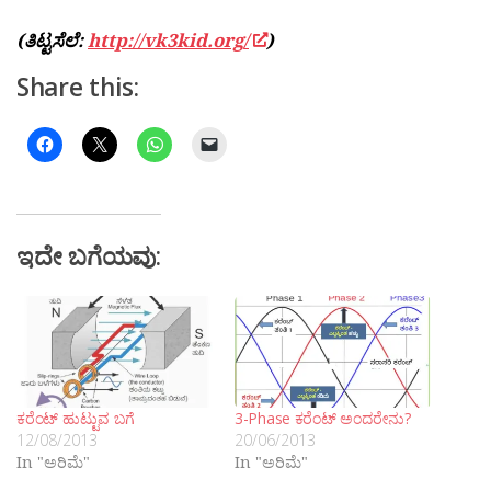
(ತಿಟ್ಟಸೆಲೆ:
http://vk3kid.org/
)
Share this:
ಇದೇ ಬಗೆಯವು:
ಕರೆಂಟ್ ಹುಟ್ಟುವ ಬಗೆ
3-Phase ಕರೆಂಟ್ ಅಂದರೇನು?
12/08/2013
20/06/2013
In "ಅರಿಮೆ"
In "ಅರಿಮೆ"