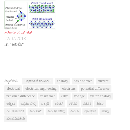
ಹರಿಯುವ ಕರೆಂಟ್
22/07/2013
In "ಅರಿಮೆ"
ಟ್ಯಾಗ್‌ಗಳು:
:: ಪ್ರಶಾಂತ ಸೊರಟೂರ ::
analogy
basic science
current
electrical
electrical engineering
electrons
potential difference
pressure difference
resistance
valve
voltage
water analogy
ಅಡ್ಡಿತನ
ಒತ್ತಡದ ಬೇರ‍್ಮೆ
ಒತ್ತಾಟ
ಕರೆಂಟ್
ಕಳೆವಣಿ
ತಡೆತನ
ತಿರುಪು
ನೀರಿನ ಹೋಲಿಕೆ
ಮಿಂಚರಿಮೆ
ಮಿಂಚಿನ ಹರಿವು
ಮಿಂಚು
ವೋಲ್ಟೇಜ್
ಹರಿವು
ಹೋಲಿಕೆಯರಿಮೆ