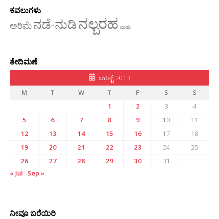
ಕವಲುಗಳು
ನಲ್ಬರಹ
ನಡೆ-ನುಡಿ
ಅರಿಮೆ
ನಾಡು
ತೇದಿಮಣೆ
ಆಗಸ್ಟ್ 2013
M
T
W
T
F
S
S
1
2
3
4
5
6
7
8
9
10
11
12
13
14
15
16
17
18
19
20
21
22
23
24
25
26
27
28
29
30
31
« Jul
Sep »
ನೀವೂ ಬರೆಯಿರಿ