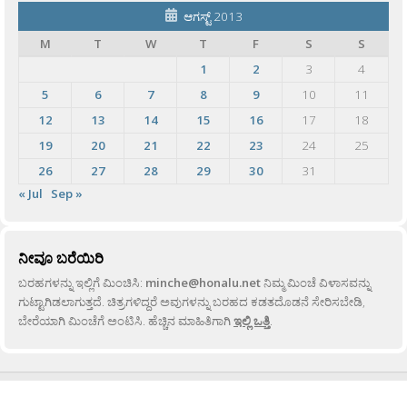
ಆಗಸ್ಟ್ 2013
M
T
W
T
F
S
S
1
2
3
4
5
6
7
8
9
10
11
12
13
14
15
16
17
18
19
20
21
22
23
24
25
26
27
28
29
30
31
« Jul
Sep »
ನೀವೂ ಬರೆಯಿರಿ
ಬರಹಗಳನ್ನು ಇಲ್ಲಿಗೆ ಮಿಂಚಿಸಿ:
minche@honalu.net
ನಿಮ್ಮ ಮಿಂಚೆ ವಿಳಾಸವನ್ನು
ಗುಟ್ಟಾಗಿಡಲಾಗುತ್ತದೆ. ಚಿತ್ರಗಳಿದ್ದರೆ ಅವುಗಳನ್ನು ಬರಹದ ಕಡತದೊಡನೆ ಸೇರಿಸಬೇಡಿ,
ಬೇರೆಯಾಗಿ ಮಿಂಚೆಗೆ ಅಂಟಿಸಿ. ಹೆಚ್ಚಿನ ಮಾಹಿತಿಗಾಗಿ
ಇಲ್ಲಿ ಒತ್ತಿ
.