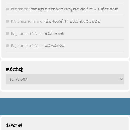
ರಾಜೀವ್
on
ಬಸವಣ್ಣನ ವಚನಗಳಿಂದ ಆಯ್ದ ಸಾಲುಗಳ ಓದು – 13ನೆಯ ಕಂತು
K.V Shashidhara
on
ಹೊನಲುವಿಗೆ 11 ವರುಶ ತುಂಬಿದ ನಲಿವು
Raghuramu N.V.
on
ಕವಿತೆ: ಅವಳು
Raghuramu N.V.
on
ಹನಿಗವನಗಳು
ಹಳೆಯವು
ಹಳೆಯವು
ತೇದಿಮಣೆ