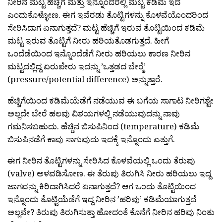
ನೀರಿನ ಮಟ್ಟ ಹೆಚ್ಚಿಗೆ ಮತ್ತು ಇನ್ನೊಂದರಲ್ಲಿ ಮಟ್ಟ ಕಡಿಮೆ ಇದೆ
ಎಂದುಕೊಳ್ಳೋಣ. ಈಗ ಇವೆರಡು ತೊಟ್ಟಿಗಳನ್ನು ಕೊಳವೆಯೊಂದರಿಂದ
ಸೇರಿಸಿದಾಗ ಏನಾಗುತ್ತದೆ? ಮಟ್ಟ ಹೆಚ್ಚಿಗೆ ಇರುವ ತೊಟ್ಟಿಯಿಂದ ಕಡಿಮೆ
ಮಟ್ಟ ಇರುವ ತೊಟ್ಟಿಗೆ ನೀರು ಹರಿಯತೊಡಗುತ್ತದೆ. ಹೀಗೆ
ಒಂದೆಡೆಯಿಂದ ಇನ್ನೊಂದೆಡೆಗೆ ನೀರು ಹರಿಯಲು ಕಾರಣ ನೀರಿನ
ಮಟ್ಟದಲ್ಲಿದ್ದ ಏರುಪೇರು ಇದನ್ನು ’ಒತ್ತಡದ ಬೇರ‍್ಮೆ’
(pressure/potential difference) ಅನ್ನುತ್ತಾರೆ.
ಹೆಚ್ಚಿಗೆಯಿಂದ ಕಡಿಮೆಯೆಡೆಗೆ ನಡೆಯುವ ಈ ಬಗೆಯ ಸಾಗಾಟ ನೀರಿಗಶ್ಟೇ
ಅಲ್ಲದೇ ಬೇರೆ ಹಲವು ವಿಶಯಗಳಲ್ಲಿ ನಡೆಯುವುದನ್ನು ನಾವು
ಗಮನಿಸಬಹುದು. ಹೆಚ್ಚಿನ ಬಿಸುಪಿನಿಂದ (temperature) ಕಡಿಮೆ
ಬಿಸುಪಿನಡೆಗೆ ಕಾವು ಸಾಗುವುದು ಇದಕ್ಕೆ ಇನ್ನೊಂದು ಎತ್ತುಗೆ.
ಈಗ ನೀರಿನ ತೊಟ್ಟಿಗಳನ್ನು ಸೇರಿಸಿದ ಕೊಳವೆಯಲ್ಲಿ ಒಂದು ತೆರುಪು
(valve) ಅಳವಡಿಸೋಣ. ಈ ತೆರುಪು ತಿರುಗಿಸಿ ನೀರು ಹರಿಯಲು ಇದ್ದ
ಜಾಗವನ್ನು ಕಿರಿದಾಗಿಸಿದರೆ ಏನಾಗುತ್ತದೆ? ಆಗ ಒಂದು ತೊಟ್ಟಿಯಿಂದ
ಇನ್ನೊಂದು ತೊಟ್ಟಿಯೆಡೆಗೆ ಇದ್ದ ನೀರಿನ ’ಹರಿವು’ ಕಡಿಮೆಯಾಗುತ್ತದೆ
ಅಲ್ಲವೇ? ತಿರುಪು ತಿರುಗಿಸುತ್ತಾ ಹೋದಂತೆ ಕೊನೆಗೆ ನೀರಿನ ಹರಿವು ನಿಂತು