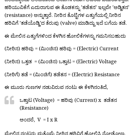
ಹರಿಯುವಿಕೆಗೆ ಎದುರಾಗುವ ಈ ತೊಡಕನ್ನು ’ತಡೆತನ’ ಇಲ್ಲವೇ ’ಅಡ್ಡಿತನ’
(resistance) ಅನ್ನುತ್ತಾರೆ. ನೀರಿನ ತೊಟ್ಟಿಗಳ ಎತ್ತುಗೆಯಲ್ಲಿ ನೀರಿನ
ಹರಿವಿಗೆ ’ತಡೆಯೊಡ್ಡಿ’ದ ತೆರುಪು (valve) ಮಾಡಿದ್ದು ಇದೆ ಬಗೆಯ ತಡೆ.
ಈ ಮೇಲಿನ ಎತ್ತುಗೆಗಳಿಂದ ಕೆಳಗಿನ ಹೋಲಿಕೆಗಳನ್ನು ಗಮನಿಸಬಹುದು
(ನೀರಿನ) ಹರಿವು = (ಮಿಂಚಿನ) ಹರಿವು = (Electric) Current
(ನೀರಿನ) ಒತ್ತಡ = (ಮಿಂಚಿನ) ಒತ್ತಾಟ = (Electric) Voltage
(ನೀರಿಗೆ) ತಡೆ = (ಮಿಂಚಿಗೆ) ತಡೆತನ = (Electric) Resistance
ಈ ಮೂರು ಗುಣಗಳ ನಡುವಿರುವ ನಂಟು ಈ ಕೆಳಗಿನಂತಿದೆ,
ಒತ್ತಾಟ (Voltage) = ಹರಿವು (Current) x ತಡೆತನ
(Resistance)
ಅಂದರೆ, V = I x R
ಮೇಲಿನ ನಂಟನ್ನು ಮತ್ತೊಮ್ಮೆ ನೀರಿನ ಹರಿವಿಗೆ ಹೋಲಿಸಿ ನೋಡೋಣ.