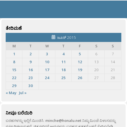
ತೇದಿಮಣೆ
ಜೂನ್ 2015
M
T
W
T
F
S
S
1
2
3
4
5
6
7
8
9
10
11
12
13
14
15
16
17
18
19
20
21
22
23
24
25
26
27
28
29
30
« May
Jul »
ನೀವೂ ಬರೆಯಿರಿ
ಬರಹಗಳನ್ನು ಇಲ್ಲಿಗೆ ಮಿಂಚಿಸಿ:
minche@honalu.net
ನಿಮ್ಮ ಮಿಂಚೆ ವಿಳಾಸವನ್ನು
ಗುಟ್ಟಾಗಿಡಲಾಗುತ್ತದೆ. ಚಿತ್ರಗಳಿದ್ದರೆ ಅವುಗಳನ್ನು ಬರಹದ ಕಡತದೊಡನೆ ಸೇರಿಸಬೇಡಿ,