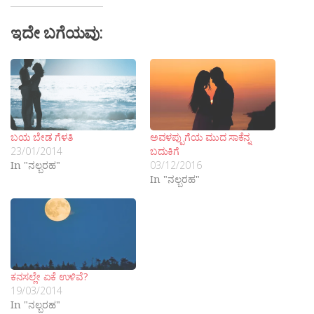
ಇದೇ ಬಗೆಯವು:
ಬಯ ಬೇಡ ಗೆಳತಿ
ಅವಳಪ್ಪುಗೆಯ ಮುದ ಸಾಕೆನ್ನ
23/01/2014
ಬದುಕಿಗೆ
In "ನಲ್ಬರಹ"
03/12/2016
In "ನಲ್ಬರಹ"
ಕನಸಲ್ಲೇ ಏಕೆ ಉಳಿವೆ?
19/03/2014
In "ನಲ್ಬರಹ"