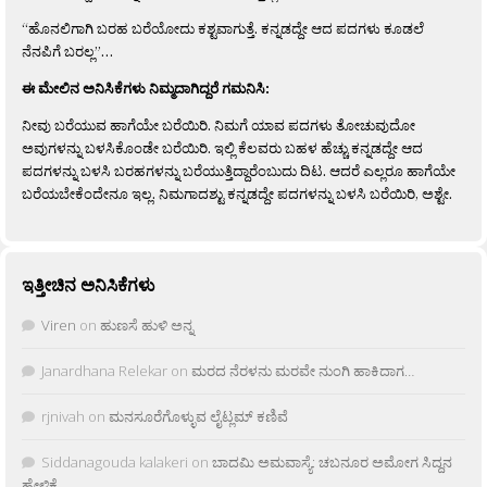
“ಹೊನಲಿಗಾಗಿ ಬರಹ ಬರೆಯೋದು ಕಶ್ಟವಾಗುತ್ತೆ. ಕನ್ನಡದ್ದೇ ಆದ ಪದಗಳು ಕೂಡಲೆ
ನೆನಪಿಗೆ ಬರಲ್ಲ”…
ಈ ಮೇಲಿನ ಅನಿಸಿಕೆಗಳು ನಿಮ್ಮದಾಗಿದ್ದರೆ ಗಮನಿಸಿ:
ನೀವು ಬರೆಯುವ ಹಾಗೆಯೇ ಬರೆಯಿರಿ. ನಿಮಗೆ ಯಾವ ಪದಗಳು ತೋಚುವುದೋ
ಅವುಗಳನ್ನು ಬಳಸಿಕೊಂಡೇ ಬರೆಯಿರಿ. ಇಲ್ಲಿ ಕೆಲವರು ಬಹಳ ಹೆಚ್ಚು ಕನ್ನಡದ್ದೇ ಆದ
ಪದಗಳನ್ನು ಬಳಸಿ ಬರಹಗಳನ್ನು ಬರೆಯುತ್ತಿದ್ದಾರೆಂಬುದು ದಿಟ. ಆದರೆ ಎಲ್ಲರೂ ಹಾಗೆಯೇ
ಬರೆಯಬೇಕೆಂದೇನೂ ಇಲ್ಲ. ನಿಮಗಾದಶ್ಟು ಕನ್ನಡದ್ದೇ ಪದಗಳನ್ನು ಬಳಸಿ ಬರೆಯಿರಿ, ಅಶ್ಟೇ.
ಇತ್ತೀಚಿನ ಅನಿಸಿಕೆಗಳು
Viren
on
ಹುಣಸೆ ಹುಳಿ ಅನ್ನ
Janardhana Relekar
on
ಮರದ ನೆರಳನು ಮರವೇ ನುಂಗಿ ಹಾಕಿದಾಗ…
rjnivah
on
ಮನಸೂರೆಗೊಳ್ಳುವ ಲೈಟ್ಲಮ್ ಕಣಿವೆ
Siddanagouda kalakeri
on
ಬಾದಮಿ ಅಮವಾಸ್ಯೆ: ಚಬನೂರ ಅಮೋಗ ಸಿದ್ದನ
ಹೇಳಿಕೆ