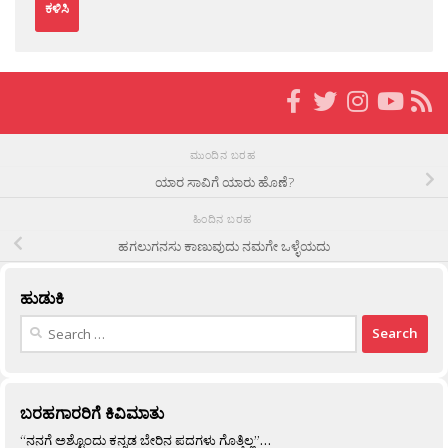
ಮುಂದಿನ ಬರಹ
ಯಾರ ಸಾವಿಗೆ ಯಾರು ಹೊಣೆ?
ಹಿಂದಿನ ಬರಹ
ಹಗಲುಗನಸು ಕಾಣುವುದು ನಮಗೇ ಒಳ್ಳೆಯದು
ಹುಡುಕಿ
Search
for:
ಬರಹಗಾರರಿಗೆ ಕಿವಿಮಾತು
“ನನಗೆ ಅಶ್ಟೊಂದು ಕನ್ನಡ ಬೇರಿನ ಪದಗಳು ಗೊತ್ತಿಲ್ಲ”…