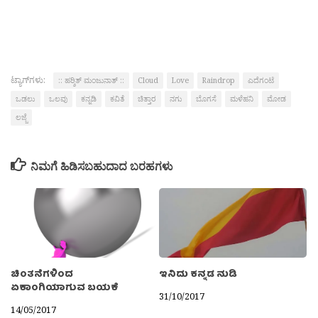
ಟ್ಯಾಗ್‌ಗಳು:
:: ಹರ‍್ಶಿತ್ ಮಂಜುನಾತ್ ::
Cloud
Love
Raindrop
ಎದೆಗಂಟೆ
ಒಡಲು
ಒಲವು
ಕನ್ನಡಿ
ಕವಿತೆ
ಚಿತ್ತಾರ
ನಗು
ಬೊಗಸೆ
ಮಳೆಹನಿ
ಮೋಡ
ಲಜ್ಜೆ
ನಿಮಗೆ ಹಿಡಿಸಬಹುದಾದ ಬರಹಗಳು
ಚಿಂತನೆಗಳಿಂದ
ಇನಿದು ಕನ್ನಡ ನುಡಿ
ಏಕಾಂಗಿಯಾಗುವ ಬಯಕೆ
31/10/2017
14/05/2017