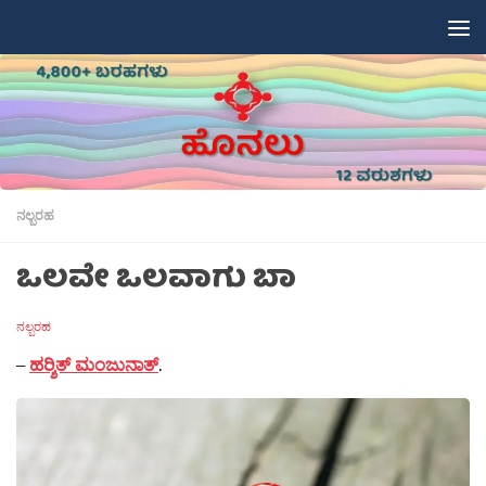
Skip to content
ನಲ್ಬರಹ
ಒಲವೇ ಒಲವಾಗು ಬಾ
ನಲ್ಬರಹ
–
ಹರ‍್ಶಿತ್ ಮಂಜುನಾತ್
.