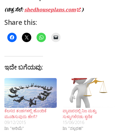
(ಚಿತ್ರ ಸೆಲೆ:
shedhouseplans.com
)
Share this:
ಇದೇ ಬಗೆಯವು:
ಕೆಲಸದ ತಂಡಗಳಲ್ಲಿ ಹೊಂದಿಕೆ
ವ್ಯಾಪಾರದಲ್ಲಿ ನಿಜ ಮತ್ತು
ಮೂಡಿಸುವುದು ಹೇಗೆ?
ಸುಳ್ಳುಗಳೆರಡು ಕ್ಶಣಿಕ
09/12/2015
15/06/2016
In "ಅರಿಮೆ"
In "ನಲ್ಬರಹ"