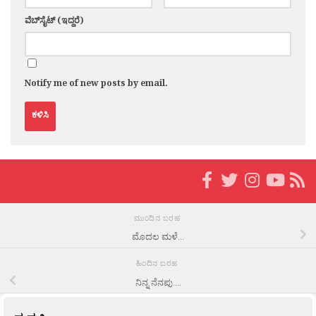
ವೆಬ್‌ಸೈಟ್ (ಇದ್ದರೆ)
Notify me of new posts by email.
ಮುಂದಿನ ಬರಹ
ಮೊದಲ ಮಳೆ…
ಹಿಂದಿನ ಬರಹ
ನಿನ್ನ ನೆನಪು….