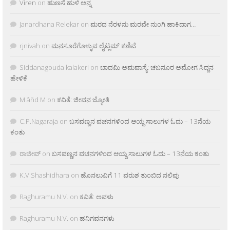
Viren
on
ಹುಣಸೆ ಹುಳಿ ಅನ್ನ
Janardhana Relekar
on
ಮರದ ನೆರಳನು ಮರವೇ ನುಂಗಿ ಹಾಕಿದಾಗ…
rjnivah
on
ಮನಸೂರೆಗೊಳ್ಳುವ ಲೈಟ್ಲಮ್ ಕಣಿವೆ
Siddanagouda kalakeri
on
ಬಾದಮಿ ಅಮವಾಸ್ಯೆ: ಚಬನೂರ ಅಮೋಗ ಸಿದ್ದನ
ಹೇಳಿಕೆ
M âñd M
on
ಕವಿತೆ: ಜೀವನ ಜ್ಯೋತಿ
C.P.Nagaraja
on
ಬಸವಣ್ಣನ ವಚನಗಳಿಂದ ಆಯ್ದ ಸಾಲುಗಳ ಓದು – 13ನೆಯ
ಕಂತು
ರಾಜೀವ್
on
ಬಸವಣ್ಣನ ವಚನಗಳಿಂದ ಆಯ್ದ ಸಾಲುಗಳ ಓದು – 13ನೆಯ ಕಂತು
K.V Shashidhara
on
ಹೊನಲುವಿಗೆ 11 ವರುಶ ತುಂಬಿದ ನಲಿವು
Raghuramu N.V.
on
ಕವಿತೆ: ಅವಳು
Raghuramu N.V.
on
ಹನಿಗವನಗಳು