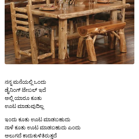
ನನ್ನ ಮನೆಯಲ್ಲಿ ಒಂದು
ಡೈನಿಂಗ್ ಟೇಬಲ್ ಇದೆ
ಅಲ್ಲಿ ಯಾರೂ ಕೂತು
ಊಟ ಮಾಡುವುದಿಲ್ಲ
ಇಂದು ಕೂತು ಊಟ ಮಾಡಬಹುದು
ನಾಳೆ ಕೂತು ಊಟ ಮಾಡಬಹುದು ಎಂದು
ಅಲುಗದೆ ಕಾದುಕುಳಿತಿರುತ್ತದೆ