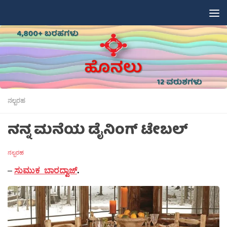
Skip to content
ನಲ್ಬರಹ
ನನ್ನ ಮನೆಯ ಡೈನಿಂಗ್ ಟೇಬಲ್
ನಲ್ಬರಹ
–
ಸುಮುಕ ಬಾರದ್ವಾಜ್
.