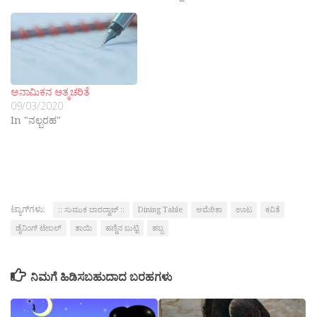
ಅನಾಮಿಕನ ಆತ್ಮಚರಿತೆ
09/03/2020
In "ನಲ್ಬರಹ"
ಟ್ಯಾಗ್‌ಗಳು:
:: ಸುಮುಕ ಬಾರದ್ವಾಜ್ ::
Dining Table
ಅಮೆರಿಕಾ
ಊಟ
ಕವಿತೆ
ಡೈನಿಂಗ್ ಟೇಬಲ್
ತಾಯಿ
ಹಣ್ಣಿನ ಬುಟ್ಟಿ
ಹಬ್ಬ
ನಿಮಗೆ ಹಿಡಿಸಬಹುದಾದ ಬರಹಗಳು