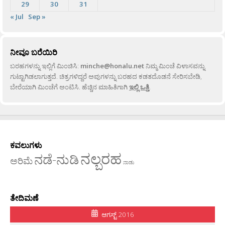
29
30
31
« Jul
Sep »
ನೀವೂ ಬರೆಯಿರಿ
ಬರಹಗಳನ್ನು ಇಲ್ಲಿಗೆ ಮಿಂಚಿಸಿ:
minche@honalu.net
ನಿಮ್ಮ ಮಿಂಚೆ ವಿಳಾಸವನ್ನು
ಗುಟ್ಟಾಗಿಡಲಾಗುತ್ತದೆ. ಚಿತ್ರಗಳಿದ್ದರೆ ಅವುಗಳನ್ನು ಬರಹದ ಕಡತದೊಡನೆ ಸೇರಿಸಬೇಡಿ,
ಬೇರೆಯಾಗಿ ಮಿಂಚೆಗೆ ಅಂಟಿಸಿ. ಹೆಚ್ಚಿನ ಮಾಹಿತಿಗಾಗಿ
ಇಲ್ಲಿ ಒತ್ತಿ
.
ಕವಲುಗಳು
ನಲ್ಬರಹ
ನಡೆ-ನುಡಿ
ಅರಿಮೆ
ನಾಡು
ತೇದಿಮಣೆ
ಆಗಸ್ಟ್ 2016