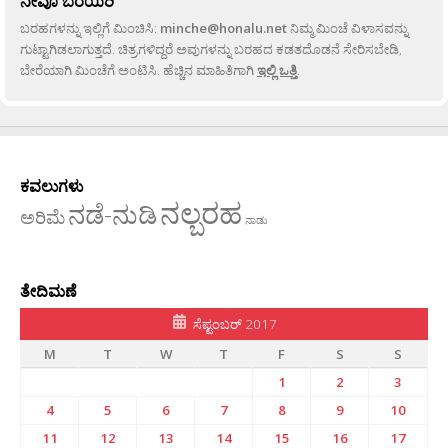
ನೀವೂ ಬರೆಯಿರಿ
ಬರಹಗಳನ್ನು ಇಲ್ಲಿಗೆ ಮಿಂಚಿಸಿ:
minche@honalu.net
ನಿಮ್ಮ ಮಿಂಚೆ ವಿಳಾಸವನ್ನು
ಗುಟ್ಟಾಗಿಡಲಾಗುತ್ತದೆ. ಚಿತ್ರಗಳಿದ್ದರೆ ಅವುಗಳನ್ನು ಬರಹದ ಕಡತದೊಡನೆ ಸೇರಿಸಬೇಡಿ,
ಬೇರೆಯಾಗಿ ಮಿಂಚೆಗೆ ಅಂಟಿಸಿ. ಹೆಚ್ಚಿನ ಮಾಹಿತಿಗಾಗಿ
ಇಲ್ಲಿ ಒತ್ತಿ
.
ಕವಲುಗಳು
ನಲ್ಬರಹ
ನಡೆ-ನುಡಿ
ಅರಿಮೆ
ನಾಡು
ತೇದಿಮಣೆ
ಸೆಪ್ಟಂಬರ್ 2017
M
T
W
T
F
S
S
1
2
3
4
5
6
7
8
9
10
11
12
13
14
15
16
17