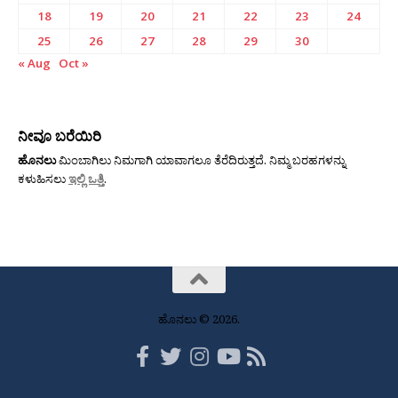
18
19
20
21
22
23
24
25
26
27
28
29
30
« Aug
Oct »
ನೀವೂ ಬರೆಯಿರಿ
ಹೊನಲು
ಮಿಂಬಾಗಿಲು ನಿಮಗಾಗಿ ಯಾವಾಗಲೂ ತೆರೆದಿರುತ್ತದೆ. ನಿಮ್ಮ ಬರಹಗಳನ್ನು
ಕಳುಹಿಸಲು
ಇಲ್ಲಿ ಒತ್ತಿ
.
ಹೊನಲು © 2026.