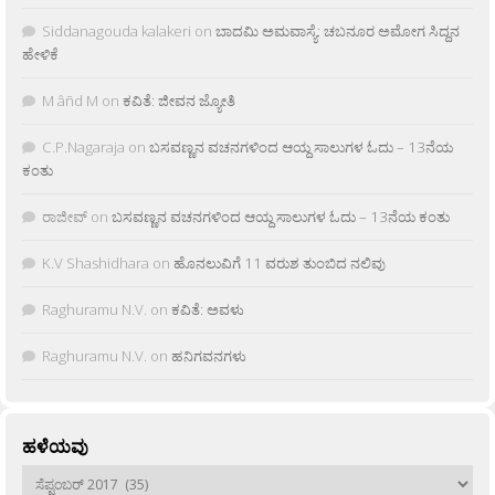
Siddanagouda kalakeri
on
ಬಾದಮಿ ಅಮವಾಸ್ಯೆ: ಚಬನೂರ ಅಮೋಗ ಸಿದ್ದನ
ಹೇಳಿಕೆ
M âñd M
on
ಕವಿತೆ: ಜೀವನ ಜ್ಯೋತಿ
C.P.Nagaraja
on
ಬಸವಣ್ಣನ ವಚನಗಳಿಂದ ಆಯ್ದ ಸಾಲುಗಳ ಓದು – 13ನೆಯ
ಕಂತು
ರಾಜೀವ್
on
ಬಸವಣ್ಣನ ವಚನಗಳಿಂದ ಆಯ್ದ ಸಾಲುಗಳ ಓದು – 13ನೆಯ ಕಂತು
K.V Shashidhara
on
ಹೊನಲುವಿಗೆ 11 ವರುಶ ತುಂಬಿದ ನಲಿವು
Raghuramu N.V.
on
ಕವಿತೆ: ಅವಳು
Raghuramu N.V.
on
ಹನಿಗವನಗಳು
ಹಳೆಯವು
ಹಳೆಯವು