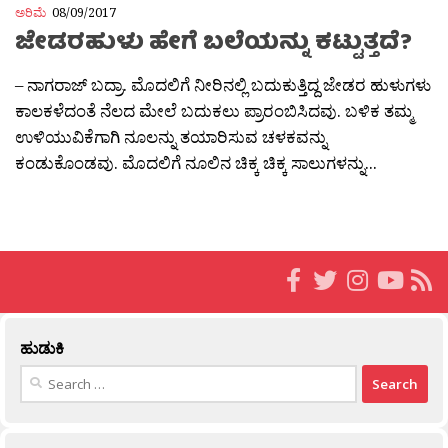
ಅರಿಮೆ
08/09/2017
ಜೇಡರಹುಳು ಹೇಗೆ ಬಲೆಯನ್ನು ಕಟ್ಟುತ್ತದೆ?
– ನಾಗರಾಜ್ ಬದ್ರಾ. ಮೊದಲಿಗೆ ನೀರಿನಲ್ಲಿ ಬದುಕುತ್ತಿದ್ದ ಜೇಡರ ಹುಳುಗಳು
ಕಾಲಕಳೆದಂತೆ ನೆಲದ ಮೇಲೆ ಬದುಕಲು ಪ್ರಾರಂಬಿಸಿದವು. ಬಳಿಕ ತಮ್ಮ
ಉಳಿಯುವಿಕೆಗಾಗಿ ನೂಲನ್ನು ತಯಾರಿಸುವ ಚಳಕವನ್ನು
ಕಂಡುಕೊಂಡವು. ಮೊದಲಿಗೆ ನೂಲಿನ ಚಿಕ್ಕ ಚಿಕ್ಕ ಸಾಲುಗಳನ್ನು...
ಹುಡುಕಿ
Search
for: