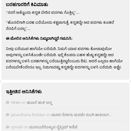
ಬರಹಗಾರರಿಗೆ ಕಿವಿಮಾತು
“ನನಗೆ ಅಶ್ಟೊಂದು ಕನ್ನಡ ಬೇರಿನ ಪದಗಳು ಗೊತ್ತಿಲ್ಲ”…
“ಹೊನಲಿಗಾಗಿ ಬರಹ ಬರೆಯೋದು ಕಶ್ಟವಾಗುತ್ತೆ. ಕನ್ನಡದ್ದೇ ಆದ ಪದಗಳು ಕೂಡಲೆ
ನೆನಪಿಗೆ ಬರಲ್ಲ”…
ಈ ಮೇಲಿನ ಅನಿಸಿಕೆಗಳು ನಿಮ್ಮದಾಗಿದ್ದರೆ ಗಮನಿಸಿ:
ನೀವು ಬರೆಯುವ ಹಾಗೆಯೇ ಬರೆಯಿರಿ. ನಿಮಗೆ ಯಾವ ಪದಗಳು ತೋಚುವುದೋ
ಅವುಗಳನ್ನು ಬಳಸಿಕೊಂಡೇ ಬರೆಯಿರಿ. ಇಲ್ಲಿ ಕೆಲವರು ಬಹಳ ಹೆಚ್ಚು ಕನ್ನಡದ್ದೇ ಆದ
ಪದಗಳನ್ನು ಬಳಸಿ ಬರಹಗಳನ್ನು ಬರೆಯುತ್ತಿದ್ದಾರೆಂಬುದು ದಿಟ. ಆದರೆ ಎಲ್ಲರೂ ಹಾಗೆಯೇ
ಬರೆಯಬೇಕೆಂದೇನೂ ಇಲ್ಲ. ನಿಮಗಾದಶ್ಟು ಕನ್ನಡದ್ದೇ ಪದಗಳನ್ನು ಬಳಸಿ ಬರೆಯಿರಿ, ಅಶ್ಟೇ.
ಇತ್ತೀಚಿನ ಅನಿಸಿಕೆಗಳು
Viren
on
ಹುಣಸೆ ಹುಳಿ ಅನ್ನ
Janardhana Relekar
on
ಮರದ ನೆರಳನು ಮರವೇ ನುಂಗಿ ಹಾಕಿದಾಗ…
rjnivah
on
ಮನಸೂರೆಗೊಳ್ಳುವ ಲೈಟ್ಲಮ್ ಕಣಿವೆ