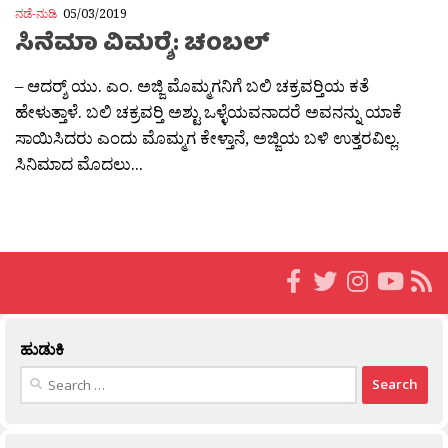
ನಡೆ-ನುಡಿ
05/03/2019
ಸಿನೆಮಾ ವಿಮರ‍್ಶೆ: ಚಂಬಲ್
– ಆದರ‍್ಶ್ ಯು. ಎಂ. ಅಜ್ಜಿ ಮೊಮ್ಮಗನಿಗೆ ಬಲಿ ಚಕ್ರವರ‍್ತಿಯ ಕತೆ
ಹೇಳುತ್ತಾಳೆ. ಬಲಿ ಚಕ್ರವರ‍್ತಿ ಅಶ್ಟು ಒಳ್ಳೆಯವನಾದರೆ ಅವನನ್ನು ಯಾಕೆ
ಸಾಯಿಸಿದರು ಎಂದು ಮೊಮ್ಮಗ ಕೇಳ್ತಾನೆ, ಅಜ್ಜಿಯ ಬಳಿ ಉತ್ತರವಿಲ್ಲ.
ಸಿನಿಮಾದ ಮೊದಲು...
ಹುಡುಕಿ
Search
for: