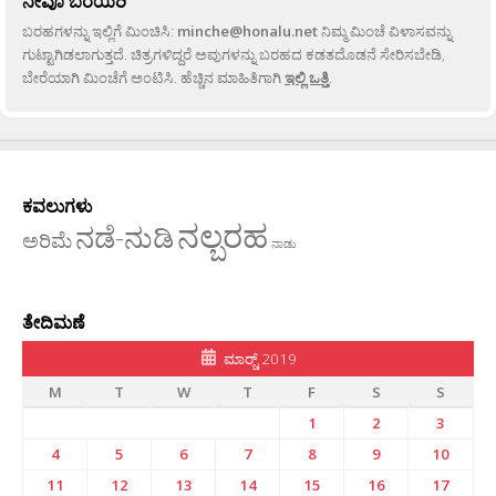
ನೀವೂ ಬರೆಯಿರಿ
ಬರಹಗಳನ್ನು ಇಲ್ಲಿಗೆ ಮಿಂಚಿಸಿ:
minche@honalu.net
ನಿಮ್ಮ ಮಿಂಚೆ ವಿಳಾಸವನ್ನು
ಗುಟ್ಟಾಗಿಡಲಾಗುತ್ತದೆ. ಚಿತ್ರಗಳಿದ್ದರೆ ಅವುಗಳನ್ನು ಬರಹದ ಕಡತದೊಡನೆ ಸೇರಿಸಬೇಡಿ,
ಬೇರೆಯಾಗಿ ಮಿಂಚೆಗೆ ಅಂಟಿಸಿ. ಹೆಚ್ಚಿನ ಮಾಹಿತಿಗಾಗಿ
ಇಲ್ಲಿ ಒತ್ತಿ
.
ಕವಲುಗಳು
ನಲ್ಬರಹ
ನಡೆ-ನುಡಿ
ಅರಿಮೆ
ನಾಡು
ತೇದಿಮಣೆ
ಮಾರ್‍ಚ್ 2019
M
T
W
T
F
S
S
1
2
3
4
5
6
7
8
9
10
11
12
13
14
15
16
17