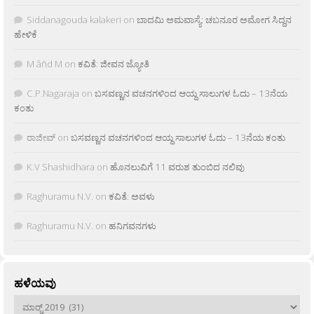
Siddanagouda kalakeri
on
ಬಾದಮಿ ಅಮವಾಸ್ಯೆ: ಚಬನೂರ ಅಮೋಗ ಸಿದ್ದನ
ಹೇಳಿಕೆ
M âñd M
on
ಕವಿತೆ: ಜೀವನ ಜ್ಯೋತಿ
C.P.Nagaraja
on
ಬಸವಣ್ಣನ ವಚನಗಳಿಂದ ಆಯ್ದ ಸಾಲುಗಳ ಓದು – 13ನೆಯ
ಕಂತು
ರಾಜೀವ್
on
ಬಸವಣ್ಣನ ವಚನಗಳಿಂದ ಆಯ್ದ ಸಾಲುಗಳ ಓದು – 13ನೆಯ ಕಂತು
K.V Shashidhara
on
ಹೊನಲುವಿಗೆ 11 ವರುಶ ತುಂಬಿದ ನಲಿವು
Raghuramu N.V.
on
ಕವಿತೆ: ಅವಳು
Raghuramu N.V.
on
ಹನಿಗವನಗಳು
ಹಳೆಯವು
ಹಳೆಯವು