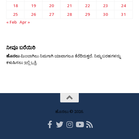
18
19
20
21
22
23
24
25
26
27
28
29
30
31
« Feb
Apr »
ನೀವೂ ಬರೆಯಿರಿ
ಹೊನಲು
ಮಿಂಬಾಗಿಲು ನಿಮಗಾಗಿ ಯಾವಾಗಲೂ ತೆರೆದಿರುತ್ತದೆ. ನಿಮ್ಮ ಬರಹಗಳನ್ನು
ಕಳುಹಿಸಲು
ಇಲ್ಲಿ ಒತ್ತಿ
.
ಹೊನಲು © 2026.