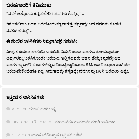
ಬರಹಗಾರರಿಗೆ ಕಿವಿಮಾತು
“ನನಗೆ ಅಶ್ಟೊಂದು ಕನ್ನಡ ಬೇರಿನ ಪದಗಳು ಗೊತ್ತಿಲ್ಲ”…
“ಹೊನಲಿಗಾಗಿ ಬರಹ ಬರೆಯೋದು ಕಶ್ಟವಾಗುತ್ತೆ. ಕನ್ನಡದ್ದೇ ಆದ ಪದಗಳು ಕೂಡಲೆ
ನೆನಪಿಗೆ ಬರಲ್ಲ”…
ಈ ಮೇಲಿನ ಅನಿಸಿಕೆಗಳು ನಿಮ್ಮದಾಗಿದ್ದರೆ ಗಮನಿಸಿ:
ನೀವು ಬರೆಯುವ ಹಾಗೆಯೇ ಬರೆಯಿರಿ. ನಿಮಗೆ ಯಾವ ಪದಗಳು ತೋಚುವುದೋ
ಅವುಗಳನ್ನು ಬಳಸಿಕೊಂಡೇ ಬರೆಯಿರಿ. ಇಲ್ಲಿ ಕೆಲವರು ಬಹಳ ಹೆಚ್ಚು ಕನ್ನಡದ್ದೇ ಆದ
ಪದಗಳನ್ನು ಬಳಸಿ ಬರಹಗಳನ್ನು ಬರೆಯುತ್ತಿದ್ದಾರೆಂಬುದು ದಿಟ. ಆದರೆ ಎಲ್ಲರೂ ಹಾಗೆಯೇ
ಬರೆಯಬೇಕೆಂದೇನೂ ಇಲ್ಲ. ನಿಮಗಾದಶ್ಟು ಕನ್ನಡದ್ದೇ ಪದಗಳನ್ನು ಬಳಸಿ ಬರೆಯಿರಿ, ಅಶ್ಟೇ.
ಇತ್ತೀಚಿನ ಅನಿಸಿಕೆಗಳು
Viren
on
ಹುಣಸೆ ಹುಳಿ ಅನ್ನ
Janardhana Relekar
on
ಮರದ ನೆರಳನು ಮರವೇ ನುಂಗಿ ಹಾಕಿದಾಗ…
rjnivah
on
ಮನಸೂರೆಗೊಳ್ಳುವ ಲೈಟ್ಲಮ್ ಕಣಿವೆ