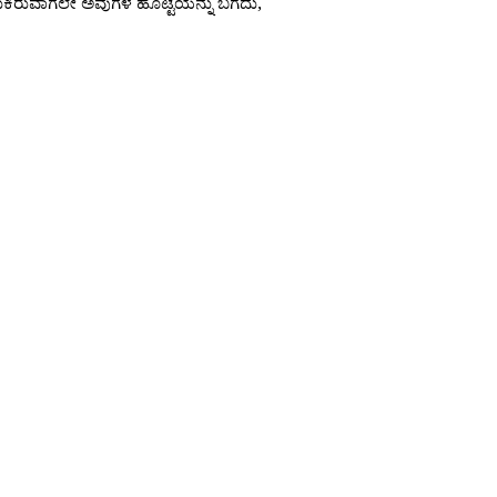
ುಕಿರುವಾಗಲೇ ಅವುಗಳ ಹೊಟ್ಟೆಯನ್ನು ಬಗೆದು,