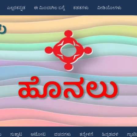
ಎಲ್ಲರಕನ್ನಡ
ಈ ಮಿಂಬಾಗಿಲ ಬಗ್ಗೆ
ಕಡತಗಳು
ವೀಡಿಯೋಗಳು
ು
ಸುತ್ತಾಟ
ಆಟೋಟ
ವಚನಗಳು
ತನ್ನೇಳಿಗೆ
ಹಿನ್ನಡವಳಿ
ಗ್ಯಾಜೆ