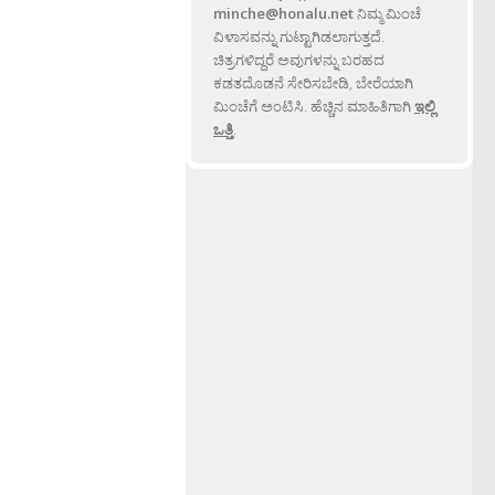
minche@honalu.net
ನಿಮ್ಮ ಮಿಂಚೆ
ವಿಳಾಸವನ್ನು ಗುಟ್ಟಾಗಿಡಲಾಗುತ್ತದೆ.
ಚಿತ್ರಗಳಿದ್ದರೆ ಅವುಗಳನ್ನು ಬರಹದ
ಕಡತದೊಡನೆ ಸೇರಿಸಬೇಡಿ, ಬೇರೆಯಾಗಿ
ಮಿಂಚೆಗೆ ಅಂಟಿಸಿ. ಹೆಚ್ಚಿನ ಮಾಹಿತಿಗಾಗಿ
ಇಲ್ಲಿ
ಒತ್ತಿ
.