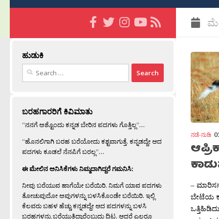
ಮೇ
ಹುಡುಕಿ
Search
for:
ಬರಹಗಾರರಿಗೆ ಕಿವಿಮಾತು
“ನನಗೆ ಅಶ್ಟೊಂದು ಕನ್ನಡ ಬೇರಿನ ಪದಗಳು ಗೊತ್ತಿಲ್ಲ”…
ನಡೆ-ನುಡಿ
0
“ಹೊನಲಿಗಾಗಿ ಬರಹ ಬರೆಯೋದು ಕಶ್ಟವಾಗುತ್ತೆ. ಕನ್ನಡದ್ದೇ ಆದ
ಆಪ್ರಿ
ಪದಗಳು ಕೂಡಲೆ ನೆನಪಿಗೆ ಬರಲ್ಲ”…
ಕಾಡ
ಈ ಮೇಲಿನ ಅನಿಸಿಕೆಗಳು ನಿಮ್ಮದಾಗಿದ್ದರೆ ಗಮನಿಸಿ:
– ಮಾರಿಸನ
ನೀವು ಬರೆಯುವ ಹಾಗೆಯೇ ಬರೆಯಿರಿ. ನಿಮಗೆ ಯಾವ ಪದಗಳು
ತೋಚುವುದೋ ಅವುಗಳನ್ನು ಬಳಸಿಕೊಂಡೇ ಬರೆಯಿರಿ. ಇಲ್ಲಿ
ಬೇಟೆಯ ಕುತ
ಕೆಲವರು ಬಹಳ ಹೆಚ್ಚು ಕನ್ನಡದ್ದೇ ಆದ ಪದಗಳನ್ನು ಬಳಸಿ
ಒತ್ತಿಹಿಡಿ
ಬರಹಗಳನ್ನು ಬರೆಯುತ್ತಿದ್ದಾರೆಂಬುದು ದಿಟ. ಆದರೆ ಎಲ್ಲರೂ