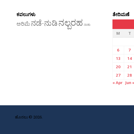
ಕವಲುಗಳು
ತೇದಿಮಣೆ
ನಲ್ಬರಹ
ನಡೆ-ನುಡಿ
ಅರಿಮೆ
ನಾಡು
M
T
6
7
13
14
20
21
27
28
« Apr
Jun 
ಹೊನಲು © 2026.