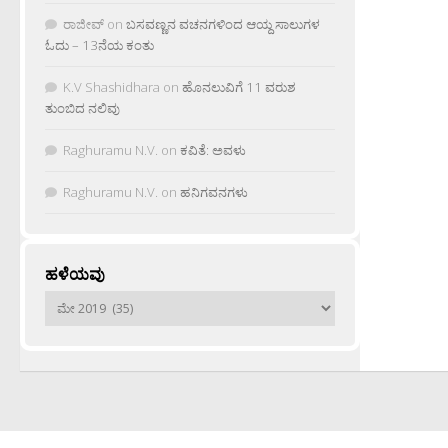
ರಾಜೀವ್
on
ಬಸವಣ್ಣನ ವಚನಗಳಿಂದ ಆಯ್ದ ಸಾಲುಗಳ
ಓದು – 13ನೆಯ ಕಂತು
K.V Shashidhara
on
ಹೊನಲುವಿಗೆ 11 ವರುಶ
ತುಂಬಿದ ನಲಿವು
Raghuramu N.V.
on
ಕವಿತೆ: ಅವಳು
Raghuramu N.V.
on
ಹನಿಗವನಗಳು
ಹಳೆಯವು
ಹಳೆಯವು