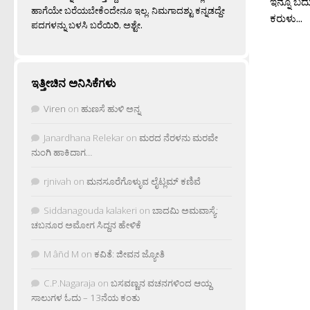
ಇನ್ನೂ ಬದ
ಹಾಗೆಯೇ ಬರೆಯಬೇಕೆಂದೇನೂ ಇಲ್ಲ. ನಿಮಗಾದಶ್ಟು ಕನ್ನಡದ್ದೇ
ಕರುಳು...
ಪದಗಳನ್ನು ಬಳಸಿ ಬರೆಯಿರಿ, ಅಶ್ಟೇ.
ಇತ್ತೀಚಿನ ಅನಿಸಿಕೆಗಳು
Viren
on
ಹುಣಸೆ ಹುಳಿ ಅನ್ನ
Janardhana Relekar
on
ಮರದ ನೆರಳನು ಮರವೇ
ನುಂಗಿ ಹಾಕಿದಾಗ…
rjnivah
on
ಮನಸೂರೆಗೊಳ್ಳುವ ಲೈಟ್ಲಮ್ ಕಣಿವೆ
Siddanagouda kalakeri
on
ಬಾದಮಿ ಅಮವಾಸ್ಯೆ:
ಚಬನೂರ ಅಮೋಗ ಸಿದ್ದನ ಹೇಳಿಕೆ
M âñd M
on
ಕವಿತೆ: ಜೀವನ ಜ್ಯೋತಿ
C.P.Nagaraja
on
ಬಸವಣ್ಣನ ವಚನಗಳಿಂದ ಆಯ್ದ
ಸಾಲುಗಳ ಓದು – 13ನೆಯ ಕಂತು