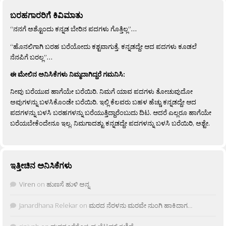
ಬರಹಗಾರರಿಗೆ ಕಿವಿಮಾತು
“ನನಗೆ ಅಶ್ಟೊಂದು ಕನ್ನಡ ಬೇರಿನ ಪದಗಳು ಗೊತ್ತಿಲ್ಲ”…
“ಹೊನಲಿಗಾಗಿ ಬರಹ ಬರೆಯೋದು ಕಶ್ಟವಾಗುತ್ತೆ. ಕನ್ನಡದ್ದೇ ಆದ ಪದಗಳು ಕೂಡಲೆ
ನೆನಪಿಗೆ ಬರಲ್ಲ”…
ಈ ಮೇಲಿನ ಅನಿಸಿಕೆಗಳು ನಿಮ್ಮದಾಗಿದ್ದರೆ ಗಮನಿಸಿ:
ನೀವು ಬರೆಯುವ ಹಾಗೆಯೇ ಬರೆಯಿರಿ. ನಿಮಗೆ ಯಾವ ಪದಗಳು ತೋಚುವುದೋ
ಅವುಗಳನ್ನು ಬಳಸಿಕೊಂಡೇ ಬರೆಯಿರಿ. ಇಲ್ಲಿ ಕೆಲವರು ಬಹಳ ಹೆಚ್ಚು ಕನ್ನಡದ್ದೇ ಆದ
ಪದಗಳನ್ನು ಬಳಸಿ ಬರಹಗಳನ್ನು ಬರೆಯುತ್ತಿದ್ದಾರೆಂಬುದು ದಿಟ. ಆದರೆ ಎಲ್ಲರೂ ಹಾಗೆಯೇ
ಬರೆಯಬೇಕೆಂದೇನೂ ಇಲ್ಲ. ನಿಮಗಾದಶ್ಟು ಕನ್ನಡದ್ದೇ ಪದಗಳನ್ನು ಬಳಸಿ ಬರೆಯಿರಿ, ಅಶ್ಟೇ.
ಇತ್ತೀಚಿನ ಅನಿಸಿಕೆಗಳು
Viren
on
ಹುಣಸೆ ಹುಳಿ ಅನ್ನ
Janardhana Relekar
on
ಮರದ ನೆರಳನು ಮರವೇ ನುಂಗಿ ಹಾಕಿದಾಗ…