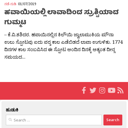
ನಡೆ-ನುಡಿ
01/07/2019
ಹವಾಯಿಯಲ್ಲಿ ಲಾವಾದಿಂದ ಸ್ರುಶ್ಟಿಯಾದ
ಗುಮ್ಮಟ
– ಕೆ.ವಿ.ಶಶಿದರ. ಹವಾಯಿನಲ್ಲಿನ ಕಿಲೌಯಿ ಜ್ವಾಲಾಮುಕಿಯ ಮೌನಾ
ಉಲು ಸ್ಪೋಟವು ಐದು ವರ‍್ಶ ಕಾಲ ಎಡೆಬಿಡದೆ ಲಾವಾ ಉಗುಳಿತು. 1774
ದಿನಗಳ ಕಾಲ ಸಂಬವಿಸಿದ ಈ ಸ್ಪೋಟ ಅಂದಿನ ದಿನಕ್ಕೆ ಅತ್ಯಂತ ದೀರ‍್ಗ
ಸಮಯದ...
ಹುಡುಕಿ
Search
for: