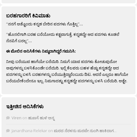
ಬರಹಗಾರರಿಗೆ ಕಿವಿಮಾತು
“ನನಗೆ ಅಶ್ಟೊಂದು ಕನ್ನಡ ಬೇರಿನ ಪದಗಳು ಗೊತ್ತಿಲ್ಲ”…
“ಹೊನಲಿಗಾಗಿ ಬರಹ ಬರೆಯೋದು ಕಶ್ಟವಾಗುತ್ತೆ. ಕನ್ನಡದ್ದೇ ಆದ ಪದಗಳು ಕೂಡಲೆ
ನೆನಪಿಗೆ ಬರಲ್ಲ”…
ಈ ಮೇಲಿನ ಅನಿಸಿಕೆಗಳು ನಿಮ್ಮದಾಗಿದ್ದರೆ ಗಮನಿಸಿ:
ನೀವು ಬರೆಯುವ ಹಾಗೆಯೇ ಬರೆಯಿರಿ. ನಿಮಗೆ ಯಾವ ಪದಗಳು ತೋಚುವುದೋ
ಅವುಗಳನ್ನು ಬಳಸಿಕೊಂಡೇ ಬರೆಯಿರಿ. ಇಲ್ಲಿ ಕೆಲವರು ಬಹಳ ಹೆಚ್ಚು ಕನ್ನಡದ್ದೇ ಆದ
ಪದಗಳನ್ನು ಬಳಸಿ ಬರಹಗಳನ್ನು ಬರೆಯುತ್ತಿದ್ದಾರೆಂಬುದು ದಿಟ. ಆದರೆ ಎಲ್ಲರೂ ಹಾಗೆಯೇ
ಬರೆಯಬೇಕೆಂದೇನೂ ಇಲ್ಲ. ನಿಮಗಾದಶ್ಟು ಕನ್ನಡದ್ದೇ ಪದಗಳನ್ನು ಬಳಸಿ ಬರೆಯಿರಿ, ಅಶ್ಟೇ.
ಇತ್ತೀಚಿನ ಅನಿಸಿಕೆಗಳು
Viren
on
ಹುಣಸೆ ಹುಳಿ ಅನ್ನ
Janardhana Relekar
on
ಮರದ ನೆರಳನು ಮರವೇ ನುಂಗಿ ಹಾಕಿದಾಗ…