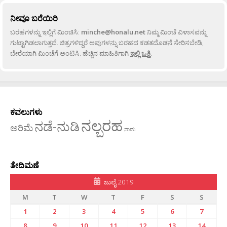
ನೀವೂ ಬರೆಯಿರಿ
ಬರಹಗಳನ್ನು ಇಲ್ಲಿಗೆ ಮಿಂಚಿಸಿ:
minche@honalu.net
ನಿಮ್ಮ ಮಿಂಚೆ ವಿಳಾಸವನ್ನು
ಗುಟ್ಟಾಗಿಡಲಾಗುತ್ತದೆ. ಚಿತ್ರಗಳಿದ್ದರೆ ಅವುಗಳನ್ನು ಬರಹದ ಕಡತದೊಡನೆ ಸೇರಿಸಬೇಡಿ,
ಬೇರೆಯಾಗಿ ಮಿಂಚೆಗೆ ಅಂಟಿಸಿ. ಹೆಚ್ಚಿನ ಮಾಹಿತಿಗಾಗಿ
ಇಲ್ಲಿ ಒತ್ತಿ
.
ಕವಲುಗಳು
ನಲ್ಬರಹ
ನಡೆ-ನುಡಿ
ಅರಿಮೆ
ನಾಡು
ತೇದಿಮಣೆ
ಜುಲೈ 2019
M
T
W
T
F
S
S
1
2
3
4
5
6
7
8
9
10
11
12
13
14