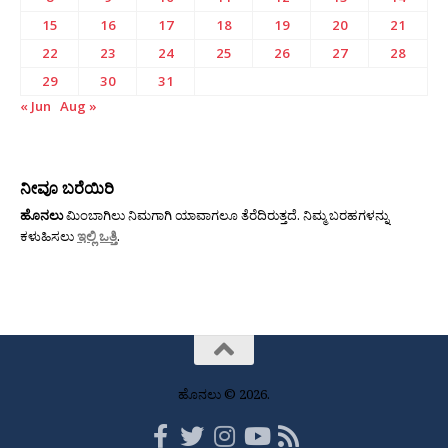
15
16
17
18
19
20
21
22
23
24
25
26
27
28
29
30
31
« Jun
Aug »
ನೀವೂ ಬರೆಯಿರಿ
ಹೊನಲು
ಮಿಂಬಾಗಿಲು ನಿಮಗಾಗಿ ಯಾವಾಗಲೂ ತೆರೆದಿರುತ್ತದೆ. ನಿಮ್ಮ ಬರಹಗಳನ್ನು
ಕಳುಹಿಸಲು
ಇಲ್ಲಿ ಒತ್ತಿ
.
ಹೊನಲು © 2026.