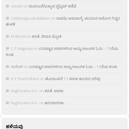
rjnivah
on
ಮನಸೂರೆಗೊಳ್ಳುವ ಲೈಟ್ಲಮ್ ಕಣಿವೆ
Siddanagouda kalakeri
on
ಬಾದಮಿ ಅಮವಾಸ್ಯೆ: ಚಬನೂರ ಅಮೋಗ ಸಿದ್ದನ
ಹೇಳಿಕೆ
M âñd M
on
ಕವಿತೆ: ಜೀವನ ಜ್ಯೋತಿ
C.P.Nagaraja
on
ಬಸವಣ್ಣನ ವಚನಗಳಿಂದ ಆಯ್ದ ಸಾಲುಗಳ ಓದು – 13ನೆಯ
ಕಂತು
ರಾಜೀವ್
on
ಬಸವಣ್ಣನ ವಚನಗಳಿಂದ ಆಯ್ದ ಸಾಲುಗಳ ಓದು – 13ನೆಯ ಕಂತು
K.V Shashidhara
on
ಹೊನಲುವಿಗೆ 11 ವರುಶ ತುಂಬಿದ ನಲಿವು
Raghuramu N.V.
on
ಕವಿತೆ: ಅವಳು
Raghuramu N.V.
on
ಹನಿಗವನಗಳು
ಹಳೆಯವು