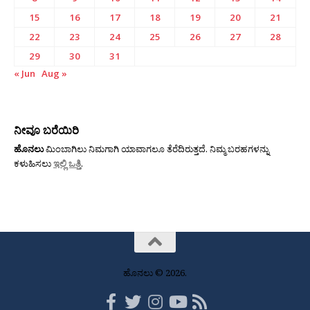
15
16
17
18
19
20
21
22
23
24
25
26
27
28
29
30
31
« Jun
Aug »
ನೀವೂ ಬರೆಯಿರಿ
ಹೊನಲು
ಮಿಂಬಾಗಿಲು ನಿಮಗಾಗಿ ಯಾವಾಗಲೂ ತೆರೆದಿರುತ್ತದೆ. ನಿಮ್ಮ ಬರಹಗಳನ್ನು
ಕಳುಹಿಸಲು
ಇಲ್ಲಿ ಒತ್ತಿ
.
ಹೊನಲು © 2026.