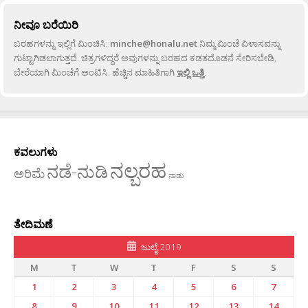
ನೀವೂ ಬರೆಯಿರಿ
ಬರಹಗಳನ್ನು ಇಲ್ಲಿಗೆ ಮಿಂಚಿಸಿ:
minche@honalu.net
ನಿಮ್ಮ ಮಿಂಚೆ ವಿಳಾಸವನ್ನು
ಗುಟ್ಟಾಗಿಡಲಾಗುತ್ತದೆ. ಚಿತ್ರಗಳಿದ್ದರೆ ಅವುಗಳನ್ನು ಬರಹದ ಕಡತದೊಡನೆ ಸೇರಿಸಬೇಡಿ,
ಬೇರೆಯಾಗಿ ಮಿಂಚೆಗೆ ಅಂಟಿಸಿ. ಹೆಚ್ಚಿನ ಮಾಹಿತಿಗಾಗಿ
ಇಲ್ಲಿ ಒತ್ತಿ
.
ಕವಲುಗಳು
ನಲ್ಬರಹ
ನಡೆ-ನುಡಿ
ಅರಿಮೆ
ನಾಡು
ತೇದಿಮಣೆ
ಜುಲೈ 2019
M
T
W
T
F
S
S
1
2
3
4
5
6
7
8
9
10
11
12
13
14