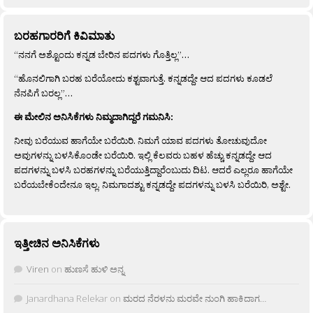
ಬರಹಗಾರರಿಗೆ ಕಿವಿಮಾತು
“ನನಗೆ ಅಶ್ಟೊಂದು ಕನ್ನಡ ಬೇರಿನ ಪದಗಳು ಗೊತ್ತಿಲ್ಲ”…
“ಹೊನಲಿಗಾಗಿ ಬರಹ ಬರೆಯೋದು ಕಶ್ಟವಾಗುತ್ತೆ. ಕನ್ನಡದ್ದೇ ಆದ ಪದಗಳು ಕೂಡಲೆ
ನೆನಪಿಗೆ ಬರಲ್ಲ”…
ಈ ಮೇಲಿನ ಅನಿಸಿಕೆಗಳು ನಿಮ್ಮದಾಗಿದ್ದರೆ ಗಮನಿಸಿ:
ನೀವು ಬರೆಯುವ ಹಾಗೆಯೇ ಬರೆಯಿರಿ. ನಿಮಗೆ ಯಾವ ಪದಗಳು ತೋಚುವುದೋ
ಅವುಗಳನ್ನು ಬಳಸಿಕೊಂಡೇ ಬರೆಯಿರಿ. ಇಲ್ಲಿ ಕೆಲವರು ಬಹಳ ಹೆಚ್ಚು ಕನ್ನಡದ್ದೇ ಆದ
ಪದಗಳನ್ನು ಬಳಸಿ ಬರಹಗಳನ್ನು ಬರೆಯುತ್ತಿದ್ದಾರೆಂಬುದು ದಿಟ. ಆದರೆ ಎಲ್ಲರೂ ಹಾಗೆಯೇ
ಬರೆಯಬೇಕೆಂದೇನೂ ಇಲ್ಲ. ನಿಮಗಾದಶ್ಟು ಕನ್ನಡದ್ದೇ ಪದಗಳನ್ನು ಬಳಸಿ ಬರೆಯಿರಿ, ಅಶ್ಟೇ.
ಇತ್ತೀಚಿನ ಅನಿಸಿಕೆಗಳು
Viren
on
ಹುಣಸೆ ಹುಳಿ ಅನ್ನ
Janardhana Relekar
on
ಮರದ ನೆರಳನು ಮರವೇ ನುಂಗಿ ಹಾಕಿದಾಗ…