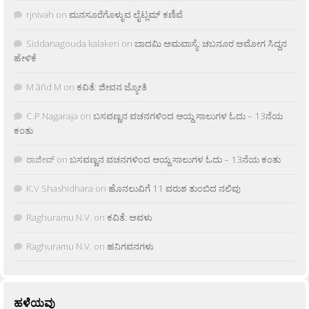
rjnivah
on
ಮನಸೂರೆಗೊಳ್ಳುವ ಲೈಟ್ಲಮ್ ಕಣಿವೆ
Siddanagouda kalakeri
on
ಬಾದಮಿ ಅಮವಾಸ್ಯೆ: ಚಬನೂರ ಅಮೋಗ ಸಿದ್ದನ
ಹೇಳಿಕೆ
M âñd M
on
ಕವಿತೆ: ಜೀವನ ಜ್ಯೋತಿ
C.P.Nagaraja
on
ಬಸವಣ್ಣನ ವಚನಗಳಿಂದ ಆಯ್ದ ಸಾಲುಗಳ ಓದು – 13ನೆಯ
ಕಂತು
ರಾಜೀವ್
on
ಬಸವಣ್ಣನ ವಚನಗಳಿಂದ ಆಯ್ದ ಸಾಲುಗಳ ಓದು – 13ನೆಯ ಕಂತು
K.V Shashidhara
on
ಹೊನಲುವಿಗೆ 11 ವರುಶ ತುಂಬಿದ ನಲಿವು
Raghuramu N.V.
on
ಕವಿತೆ: ಅವಳು
Raghuramu N.V.
on
ಹನಿಗವನಗಳು
ಹಳೆಯವು