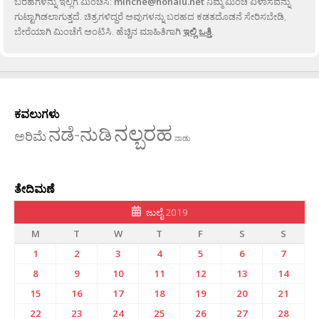
ಬರಹಗಳನ್ನು ಇಲ್ಲಿಗೆ ಮಿಂಚಿಸಿ:
minche@honalu.net
ನಿಮ್ಮ ಮಿಂಚೆ ವಿಳಾಸವನ್ನು
ಗುಟ್ಟಾಗಿಡಲಾಗುತ್ತದೆ. ಚಿತ್ರಗಳಿದ್ದರೆ ಅವುಗಳನ್ನು ಬರಹದ ಕಡತದೊಡನೆ ಸೇರಿಸಬೇಡಿ,
ಬೇರೆಯಾಗಿ ಮಿಂಚೆಗೆ ಅಂಟಿಸಿ. ಹೆಚ್ಚಿನ ಮಾಹಿತಿಗಾಗಿ
ಇಲ್ಲಿ ಒತ್ತಿ
.
ಕವಲುಗಳು
ನಲ್ಬರಹ
ನಡೆ-ನುಡಿ
ಅರಿಮೆ
ನಾಡು
ತೇದಿಮಣೆ
ಜುಲೈ 2019
M
T
W
T
F
S
S
1
2
3
4
5
6
7
8
9
10
11
12
13
14
15
16
17
18
19
20
21
22
23
24
25
26
27
28