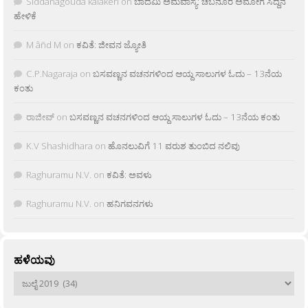
Siddanagouda kalakeri
on
ಬಾದಮಿ ಅಮವಾಸ್ಯೆ: ಚಬನೂರ ಅಮೋಗ ಸಿದ್ದನ
ಹೇಳಿಕೆ
M âñd M
on
ಕವಿತೆ: ಜೀವನ ಜ್ಯೋತಿ
C.P.Nagaraja
on
ಬಸವಣ್ಣನ ವಚನಗಳಿಂದ ಆಯ್ದ ಸಾಲುಗಳ ಓದು – 13ನೆಯ
ಕಂತು
ರಾಜೀವ್
on
ಬಸವಣ್ಣನ ವಚನಗಳಿಂದ ಆಯ್ದ ಸಾಲುಗಳ ಓದು – 13ನೆಯ ಕಂತು
K.V Shashidhara
on
ಹೊನಲುವಿಗೆ 11 ವರುಶ ತುಂಬಿದ ನಲಿವು
Raghuramu N.V.
on
ಕವಿತೆ: ಅವಳು
Raghuramu N.V.
on
ಹನಿಗವನಗಳು
ಹಳೆಯವು
ಹಳೆಯವು