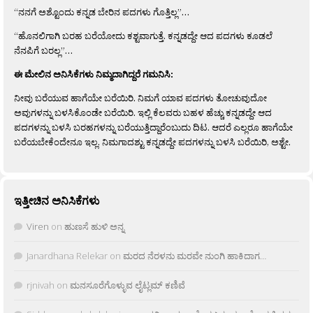
“ನನಗೆ ಅಶ್ಟೊಂದು ಕನ್ನಡ ಬೇರಿನ ಪದಗಳು ಗೊತ್ತಿಲ್ಲ”…
“ಹೊನಲಿಗಾಗಿ ಬರಹ ಬರೆಯೋದು ಕಶ್ಟವಾಗುತ್ತೆ. ಕನ್ನಡದ್ದೇ ಆದ ಪದಗಳು ಕೂಡಲೆ
ನೆನಪಿಗೆ ಬರಲ್ಲ”…
ಈ ಮೇಲಿನ ಅನಿಸಿಕೆಗಳು ನಿಮ್ಮದಾಗಿದ್ದರೆ ಗಮನಿಸಿ:
ನೀವು ಬರೆಯುವ ಹಾಗೆಯೇ ಬರೆಯಿರಿ. ನಿಮಗೆ ಯಾವ ಪದಗಳು ತೋಚುವುದೋ
ಅವುಗಳನ್ನು ಬಳಸಿಕೊಂಡೇ ಬರೆಯಿರಿ. ಇಲ್ಲಿ ಕೆಲವರು ಬಹಳ ಹೆಚ್ಚು ಕನ್ನಡದ್ದೇ ಆದ
ಪದಗಳನ್ನು ಬಳಸಿ ಬರಹಗಳನ್ನು ಬರೆಯುತ್ತಿದ್ದಾರೆಂಬುದು ದಿಟ. ಆದರೆ ಎಲ್ಲರೂ ಹಾಗೆಯೇ
ಬರೆಯಬೇಕೆಂದೇನೂ ಇಲ್ಲ. ನಿಮಗಾದಶ್ಟು ಕನ್ನಡದ್ದೇ ಪದಗಳನ್ನು ಬಳಸಿ ಬರೆಯಿರಿ, ಅಶ್ಟೇ.
ಇತ್ತೀಚಿನ ಅನಿಸಿಕೆಗಳು
Viren
on
ಹುಣಸೆ ಹುಳಿ ಅನ್ನ
Janardhana Relekar
on
ಮರದ ನೆರಳನು ಮರವೇ ನುಂಗಿ ಹಾಕಿದಾಗ…
rjnivah
on
ಮನಸೂರೆಗೊಳ್ಳುವ ಲೈಟ್ಲಮ್ ಕಣಿವೆ