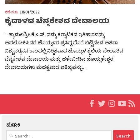
ನಡೆ-ನುಡಿ
18/01/2022
ಕೈದಾಳದ ಚೆನ್ನಕೇಶವ ದೇವಾಲಯ
– ಶ್ಯಾಮಲಶ್ರೀ.ಕೆ.ಎಸ್. ನಮ್ಮ ಕರ‍್ನಾಟಕದ ಇತಿಹಾಸವನ್ನು
ಅವಲೋಕಿಸಿದರೆ ಹೊಯ್ಸಳರ ಪ್ರಸಿದ್ದ ದೊರೆ ಬಿಟ್ಟಿದೇವ ಅತವಾ
ವಿಶ್ಣುವರ‍್ದನನ ಕಾಲದಲ್ಲಿ ನಿರ‍್ಮಿತವಾದ ಹೊಯ್ಸಳ ಶೈಲಿಯ ಬೇಲೂರಿನ
ಚೆನ್ನಕೇಶವ ದೇವಾಲಯ ಮತ್ತು ಹಳೇಬೀಡಿನ ಹೊಯ್ಸಳೇಶ್ವರ
ದೇವಾಲಯಗಳು ಮಹತ್ವವಾದ ಐತಿಹ್ಯವನ್ನು...
ಹುಡುಕಿ
Search
for: