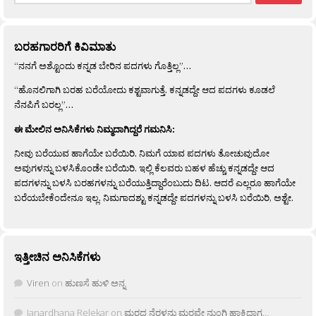
ಬರಹಗಾರರಿಗೆ ಕಿವಿಮಾತು
“ನನಗೆ ಅಶ್ಟೊಂದು ಕನ್ನಡ ಬೇರಿನ ಪದಗಳು ಗೊತ್ತಿಲ್ಲ”…
“ಹೊನಲಿಗಾಗಿ ಬರಹ ಬರೆಯೋದು ಕಶ್ಟವಾಗುತ್ತೆ. ಕನ್ನಡದ್ದೇ ಆದ ಪದಗಳು ಕೂಡಲೆ
ನೆನಪಿಗೆ ಬರಲ್ಲ”…
ಈ ಮೇಲಿನ ಅನಿಸಿಕೆಗಳು ನಿಮ್ಮದಾಗಿದ್ದರೆ ಗಮನಿಸಿ:
ನೀವು ಬರೆಯುವ ಹಾಗೆಯೇ ಬರೆಯಿರಿ. ನಿಮಗೆ ಯಾವ ಪದಗಳು ತೋಚುವುದೋ
ಅವುಗಳನ್ನು ಬಳಸಿಕೊಂಡೇ ಬರೆಯಿರಿ. ಇಲ್ಲಿ ಕೆಲವರು ಬಹಳ ಹೆಚ್ಚು ಕನ್ನಡದ್ದೇ ಆದ
ಪದಗಳನ್ನು ಬಳಸಿ ಬರಹಗಳನ್ನು ಬರೆಯುತ್ತಿದ್ದಾರೆಂಬುದು ದಿಟ. ಆದರೆ ಎಲ್ಲರೂ ಹಾಗೆಯೇ
ಬರೆಯಬೇಕೆಂದೇನೂ ಇಲ್ಲ. ನಿಮಗಾದಶ್ಟು ಕನ್ನಡದ್ದೇ ಪದಗಳನ್ನು ಬಳಸಿ ಬರೆಯಿರಿ, ಅಶ್ಟೇ.
ಇತ್ತೀಚಿನ ಅನಿಸಿಕೆಗಳು
Viren
on
ಹುಣಸೆ ಹುಳಿ ಅನ್ನ
Janardhana Relekar
on
ಮರದ ನೆರಳನು ಮರವೇ ನುಂಗಿ ಹಾಕಿದಾಗ…