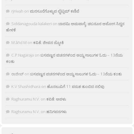
rjnivah
on
ಮನಸೂರೆಗೊಳ್ಳುವ ಲೈಟ್ಲಮ್ ಕಣಿವೆ
Siddanagouda kalakeri
on
ಬಾದಮಿ ಅಮವಾಸ್ಯೆ: ಚಬನೂರ ಅಮೋಗ ಸಿದ್ದನ
ಹೇಳಿಕೆ
M âñd M
on
ಕವಿತೆ: ಜೀವನ ಜ್ಯೋತಿ
C.P.Nagaraja
on
ಬಸವಣ್ಣನ ವಚನಗಳಿಂದ ಆಯ್ದ ಸಾಲುಗಳ ಓದು – 13ನೆಯ
ಕಂತು
ರಾಜೀವ್
on
ಬಸವಣ್ಣನ ವಚನಗಳಿಂದ ಆಯ್ದ ಸಾಲುಗಳ ಓದು – 13ನೆಯ ಕಂತು
K.V Shashidhara
on
ಹೊನಲುವಿಗೆ 11 ವರುಶ ತುಂಬಿದ ನಲಿವು
Raghuramu N.V.
on
ಕವಿತೆ: ಅವಳು
Raghuramu N.V.
on
ಹನಿಗವನಗಳು