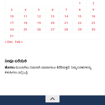
1
2
3
4
5
6
7
8
9
10
11
12
13
14
15
16
17
18
19
20
21
22
23
24
25
26
27
28
29
30
31
« Dec
Feb »
ನೀವೂ ಬರೆಯಿರಿ
ಹೊನಲು
ಮಿಂಬಾಗಿಲು ನಿಮಗಾಗಿ ಯಾವಾಗಲೂ ತೆರೆದಿರುತ್ತದೆ. ನಿಮ್ಮ ಬರಹಗಳನ್ನು
ಕಳುಹಿಸಲು
ಇಲ್ಲಿ ಒತ್ತಿ
.