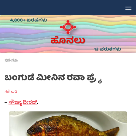
Skip to content
ನಡೆ-ನುಡಿ
ಬಂಗುಡೆ ಮೀನಿನ ರವಾ ಪ್ರೈ
ನಡೆ-ನುಡಿ
–
ಸೌಜನ್ಯ ದೀರಜ್
.