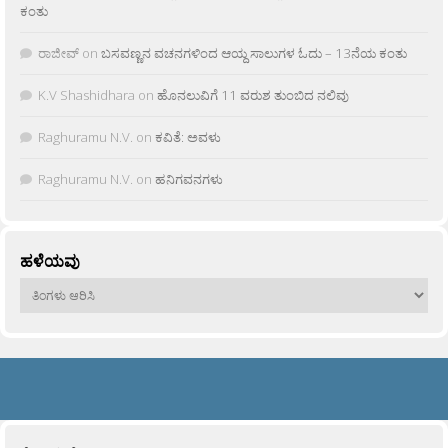
ಕಂತು
ರಾಜೀವ್
on
ಬಸವಣ್ಣನ ವಚನಗಳಿಂದ ಆಯ್ದ ಸಾಲುಗಳ ಓದು – 13ನೆಯ ಕಂತು
K.V Shashidhara
on
ಹೊನಲುವಿಗೆ 11 ವರುಶ ತುಂಬಿದ ನಲಿವು
Raghuramu N.V.
on
ಕವಿತೆ: ಅವಳು
Raghuramu N.V.
on
ಹನಿಗವನಗಳು
ಹಳೆಯವು
ಹಳೆಯವು