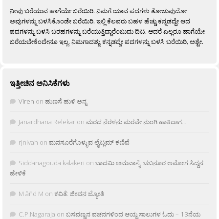
ನೀವು ಬರೆಯುವ ಹಾಗೆಯೇ ಬರೆಯಿರಿ. ನಿಮಗೆ ಯಾವ ಪದಗಳು ತೋಚುವುದೋ
ಅವುಗಳನ್ನು ಬಳಸಿಕೊಂಡೇ ಬರೆಯಿರಿ. ಇಲ್ಲಿ ಕೆಲವರು ಬಹಳ ಹೆಚ್ಚು ಕನ್ನಡದ್ದೇ ಆದ
ಪದಗಳನ್ನು ಬಳಸಿ ಬರಹಗಳನ್ನು ಬರೆಯುತ್ತಿದ್ದಾರೆಂಬುದು ದಿಟ. ಆದರೆ ಎಲ್ಲರೂ ಹಾಗೆಯೇ
ಬರೆಯಬೇಕೆಂದೇನೂ ಇಲ್ಲ. ನಿಮಗಾದಶ್ಟು ಕನ್ನಡದ್ದೇ ಪದಗಳನ್ನು ಬಳಸಿ ಬರೆಯಿರಿ, ಅಶ್ಟೇ.
ಇತ್ತೀಚಿನ ಅನಿಸಿಕೆಗಳು
Viren
on
ಹುಣಸೆ ಹುಳಿ ಅನ್ನ
Janardhana Relekar
on
ಮರದ ನೆರಳನು ಮರವೇ ನುಂಗಿ ಹಾಕಿದಾಗ…
rjnivah
on
ಮನಸೂರೆಗೊಳ್ಳುವ ಲೈಟ್ಲಮ್ ಕಣಿವೆ
Siddanagouda kalakeri
on
ಬಾದಮಿ ಅಮವಾಸ್ಯೆ: ಚಬನೂರ ಅಮೋಗ ಸಿದ್ದನ
ಹೇಳಿಕೆ
M âñd M
on
ಕವಿತೆ: ಜೀವನ ಜ್ಯೋತಿ
C.P.Nagaraja
on
ಬಸವಣ್ಣನ ವಚನಗಳಿಂದ ಆಯ್ದ ಸಾಲುಗಳ ಓದು – 13ನೆಯ