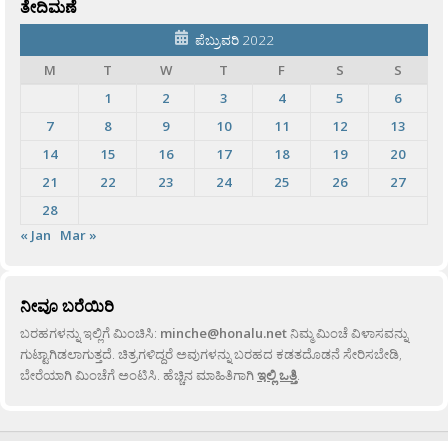
ತೇದಿಮಣೆ
ಪೆಬ್ರುವರಿ 2022
M
T
W
T
F
S
S
1
2
3
4
5
6
7
8
9
10
11
12
13
14
15
16
17
18
19
20
21
22
23
24
25
26
27
28
« Jan
Mar »
ನೀವೂ ಬರೆಯಿರಿ
ಬರಹಗಳನ್ನು ಇಲ್ಲಿಗೆ ಮಿಂಚಿಸಿ:
minche@honalu.net
ನಿಮ್ಮ ಮಿಂಚೆ ವಿಳಾಸವನ್ನು
ಗುಟ್ಟಾಗಿಡಲಾಗುತ್ತದೆ. ಚಿತ್ರಗಳಿದ್ದರೆ ಅವುಗಳನ್ನು ಬರಹದ ಕಡತದೊಡನೆ ಸೇರಿಸಬೇಡಿ,
ಬೇರೆಯಾಗಿ ಮಿಂಚೆಗೆ ಅಂಟಿಸಿ. ಹೆಚ್ಚಿನ ಮಾಹಿತಿಗಾಗಿ
ಇಲ್ಲಿ ಒತ್ತಿ
.