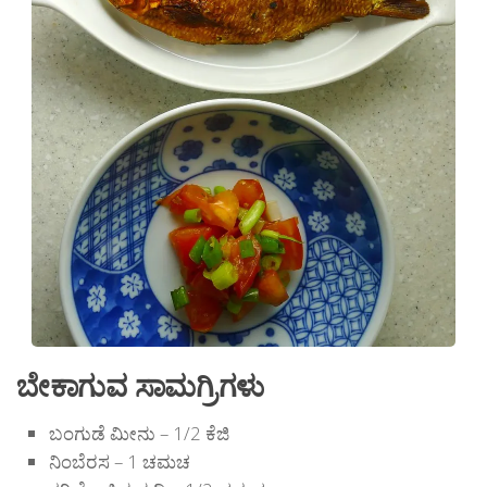
ಬೇಕಾಗುವ ಸಾಮಗ್ರಿಗಳು
ಬಂಗುಡೆ ಮೀನು – 1/2 ಕೆಜಿ
ನಿಂಬೆರಸ – 1 ಚಮಚ