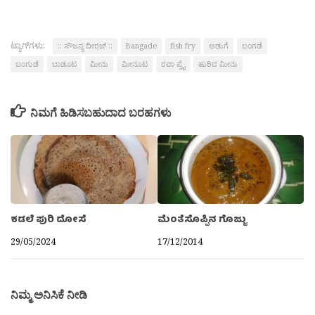
ಟ್ಯಾಗ್‌ಗಳು:
:: ಸೌಜನ್ಯ ದೀರಜ್ ::
Bangade
fish fry
ಅಡುಗೆ
ಬಂಗಡೆ
ಬಂಗುಡೆ
ಬಾಡೂಟ
ಮೀನು
ಮೀನೂಟ
ರವಾ ಪ್ರೈ
ಹುರಿದ ಮೀನು
ನಿಮಗೆ ಹಿಡಿಸಬಹುದಾದ ಬರಹಗಳು
ಮೆಂತೆಸೊಪ್ಪಿನ ಗೊಜ್ಜು
ಕಡಲೆ ಪುರಿ ದೋಸೆ
17/12/2014
29/05/2024
ನಿಮ್ಮ ಅನಿಸಿಕೆ ನೀಡಿ