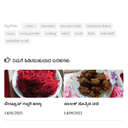
ಟ್ಯಾಗ್‌ಗಳು:
:: ಸವಿತಾ ::
chocolate
chocolate balls
Christmas dishes
cocoa
cocoa powder
cooking
ಅಡುಗೆ
ಉಂಡೆ
ಕೊಕೊ
ಚಾಕೊಲೇಟ್
ಚಾಕೊಲೇಟ್ ಉಂಡೆ
ನಿಮಗೆ ಹಿಡಿಸಬಹುದಾದ ಬರಹಗಳು
ಬೀಟ್ರೂಟ್ ಗಜ್ಜರಿ ಹಲ್ವಾ
ಪಾಲಕ್ ಸೊಪ್ಪಿನ ವಡೆ
14/01/2025
14/09/2022