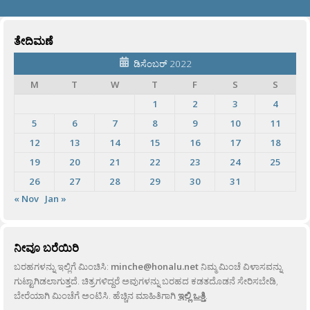
ತೇದಿಮಣೆ
ಡಿಸೆಂಬರ್ 2022
M
T
W
T
F
S
S
1
2
3
4
5
6
7
8
9
10
11
12
13
14
15
16
17
18
19
20
21
22
23
24
25
26
27
28
29
30
31
« Nov
Jan »
ನೀವೂ ಬರೆಯಿರಿ
ಬರಹಗಳನ್ನು ಇಲ್ಲಿಗೆ ಮಿಂಚಿಸಿ:
minche@honalu.net
ನಿಮ್ಮ ಮಿಂಚೆ ವಿಳಾಸವನ್ನು
ಗುಟ್ಟಾಗಿಡಲಾಗುತ್ತದೆ. ಚಿತ್ರಗಳಿದ್ದರೆ ಅವುಗಳನ್ನು ಬರಹದ ಕಡತದೊಡನೆ ಸೇರಿಸಬೇಡಿ,
ಬೇರೆಯಾಗಿ ಮಿಂಚೆಗೆ ಅಂಟಿಸಿ. ಹೆಚ್ಚಿನ ಮಾಹಿತಿಗಾಗಿ
ಇಲ್ಲಿ ಒತ್ತಿ
.