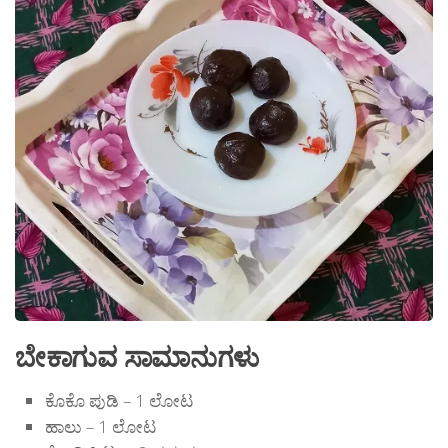
ಬೇಕಾಗುವ ಸಾಮಾನುಗಳು
ಕೊಕೊ ಪುಡಿ – 1 ಲೋಟ
ಹಾಲು – 1 ಲೋಟ