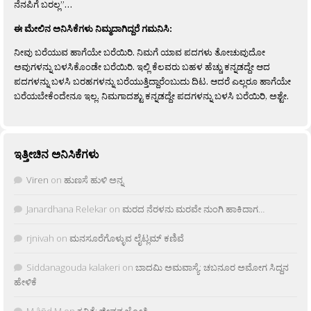
ನೆನಪಿಗೆ ಬರಲ್ಲ”…
ಈ ಮೇಲಿನ ಅನಿಸಿಕೆಗಳು ನಿಮ್ಮದಾಗಿದ್ದರೆ ಗಮನಿಸಿ:
ನೀವು ಬರೆಯುವ ಹಾಗೆಯೇ ಬರೆಯಿರಿ. ನಿಮಗೆ ಯಾವ ಪದಗಳು ತೋಚುವುದೋ
ಅವುಗಳನ್ನು ಬಳಸಿಕೊಂಡೇ ಬರೆಯಿರಿ. ಇಲ್ಲಿ ಕೆಲವರು ಬಹಳ ಹೆಚ್ಚು ಕನ್ನಡದ್ದೇ ಆದ
ಪದಗಳನ್ನು ಬಳಸಿ ಬರಹಗಳನ್ನು ಬರೆಯುತ್ತಿದ್ದಾರೆಂಬುದು ದಿಟ. ಆದರೆ ಎಲ್ಲರೂ ಹಾಗೆಯೇ
ಬರೆಯಬೇಕೆಂದೇನೂ ಇಲ್ಲ. ನಿಮಗಾದಶ್ಟು ಕನ್ನಡದ್ದೇ ಪದಗಳನ್ನು ಬಳಸಿ ಬರೆಯಿರಿ, ಅಶ್ಟೇ.
ಇತ್ತೀಚಿನ ಅನಿಸಿಕೆಗಳು
Viren
on
ಹುಣಸೆ ಹುಳಿ ಅನ್ನ
Janardhana Relekar
on
ಮರದ ನೆರಳನು ಮರವೇ ನುಂಗಿ ಹಾಕಿದಾಗ…
rjnivah
on
ಮನಸೂರೆಗೊಳ್ಳುವ ಲೈಟ್ಲಮ್ ಕಣಿವೆ
Siddanagouda kalakeri
on
ಬಾದಮಿ ಅಮವಾಸ್ಯೆ: ಚಬನೂರ ಅಮೋಗ ಸಿದ್ದನ
ಹೇಳಿಕೆ
M âñd M
on
ಕವಿತೆ: ಜೀವನ ಜ್ಯೋತಿ