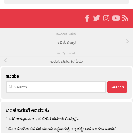
ಮುಂದಿನ ಬರಹ
ಕವಿತೆ: ಚಿತ್ತಾರ
ಹಿಂದಿನ ಬರಹ
ಎರಡು ವಚನಗಳ ಓದು
ಹುಡುಕಿ
Search
for:
ಬರಹಗಾರರಿಗೆ ಕಿವಿಮಾತು
“ನನಗೆ ಅಶ್ಟೊಂದು ಕನ್ನಡ ಬೇರಿನ ಪದಗಳು ಗೊತ್ತಿಲ್ಲ”…
“ಹೊನಲಿಗಾಗಿ ಬರಹ ಬರೆಯೋದು ಕಶ್ಟವಾಗುತ್ತೆ. ಕನ್ನಡದ್ದೇ ಆದ ಪದಗಳು ಕೂಡಲೆ