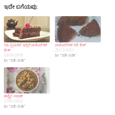
ಇದೇ ಬಗೆಯವು:
ಸಿಹಿ ಪ್ರಿಯರಿಗೆ ಇಲ್ಲಿದೆ ಚಾಕೊಲೇಟ್
ಚಾಕೋ‍‍ಲೇಟ್ ರವೆ ಕೇಕ್
ಕೇಕ್
25/12/2021
03/03/2018
In "ನಡೆ-ನುಡಿ"
In "ನಡೆ-ನುಡಿ"
ಹಣ್ಣಿನ ಸಲಾಡ್
27/01/2022
In "ನಡೆ-ನುಡಿ"