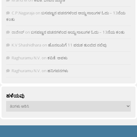
C.P.Nagaraja
on
ಬಸವಣ್ಣನ ವಚನಗಳಿಂದ ಆಯ್ದ ಸಾಲುಗಳ ಓದು – 13ನೆಯ
ಕಂತು
ರಾಜೀವ್
on
ಬಸವಣ್ಣನ ವಚನಗಳಿಂದ ಆಯ್ದ ಸಾಲುಗಳ ಓದು – 13ನೆಯ ಕಂತು
K.V Shashidhara
on
ಹೊನಲುವಿಗೆ 11 ವರುಶ ತುಂಬಿದ ನಲಿವು
Raghuramu N.V.
on
ಕವಿತೆ: ಅವಳು
Raghuramu N.V.
on
ಹನಿಗವನಗಳು
ಹಳೆಯವು
ಹಳೆಯವು