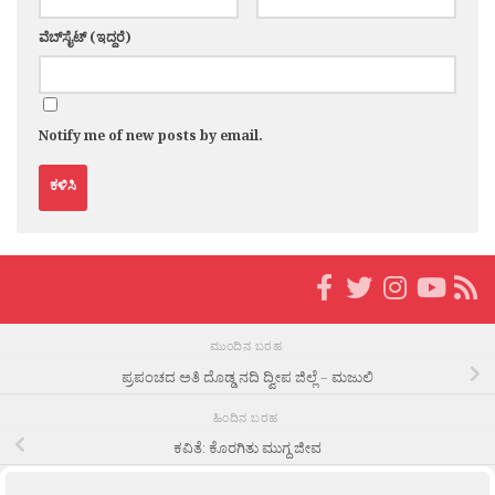
ವೆಬ್‌ಸೈಟ್ (ಇದ್ದರೆ)
Notify me of new posts by email.
ಮುಂದಿನ ಬರಹ
ಪ್ರಪಂಚದ ಅತಿ ದೊಡ್ಡ ನದಿ ದ್ವೀಪ ಜಿಲ್ಲೆ – ಮಜುಲಿ
ಹಿಂದಿನ ಬರಹ
ಕವಿತೆ: ಕೊರಗಿತು ಮುಗ್ದ ಜೀವ