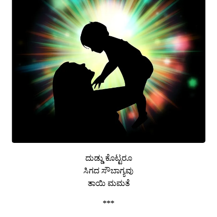
ದುಡ್ಡು ಕೊಟ್ಟರೂ
ಸಿಗದ ಸೌಬಾಗ್ಯವು
ತಾಯಿ ಮಮತೆ
***