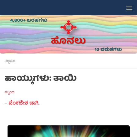
Skip to content
ನಲ್ಬರಹ
ಹಾಯ್ಕುಗಳು: ತಾಯಿ
ನಲ್ಬರಹ
–
ವೆಂಕಟೇಶ ಚಾಗಿ
.