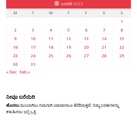
ಜನವರಿ 2023
M
T
W
T
F
S
S
1
2
3
4
5
6
7
8
9
10
11
12
13
14
15
16
17
18
19
20
21
22
23
24
25
26
27
28
29
30
31
« Dec
Feb »
ನೀವೂ ಬರೆಯಿರಿ
ಹೊನಲು
ಮಿಂಬಾಗಿಲು ನಿಮಗಾಗಿ ಯಾವಾಗಲೂ ತೆರೆದಿರುತ್ತದೆ. ನಿಮ್ಮ ಬರಹಗಳನ್ನು
ಕಳುಹಿಸಲು
ಇಲ್ಲಿ ಒತ್ತಿ
.