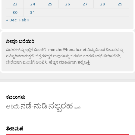
23
24
25
26
27
28
29
30
31
« Dec
Feb »
ನೀವೂ ಬರೆಯಿರಿ
ಬರಹಗಳನ್ನು ಇಲ್ಲಿಗೆ ಮಿಂಚಿಸಿ:
minche@honalu.net
ನಿಮ್ಮ ಮಿಂಚೆ ವಿಳಾಸವನ್ನು
ಗುಟ್ಟಾಗಿಡಲಾಗುತ್ತದೆ. ಚಿತ್ರಗಳಿದ್ದರೆ ಅವುಗಳನ್ನು ಬರಹದ ಕಡತದೊಡನೆ ಸೇರಿಸಬೇಡಿ,
ಬೇರೆಯಾಗಿ ಮಿಂಚೆಗೆ ಅಂಟಿಸಿ. ಹೆಚ್ಚಿನ ಮಾಹಿತಿಗಾಗಿ
ಇಲ್ಲಿ ಒತ್ತಿ
.
ಕವಲುಗಳು
ನಲ್ಬರಹ
ನಡೆ-ನುಡಿ
ಅರಿಮೆ
ನಾಡು
ತೇದಿಮಣೆ