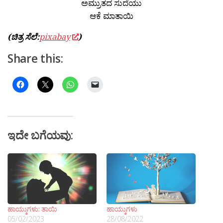
ಅಮ್ರುತದ ಸುದೆಯು
ಆಕೆ ಮಾತಾಯಿ
(ಚಿತ್ರ ಸೆಲೆ:
pixabay
)
Share this:
ಇದೇ ಬಗೆಯವು:
ಹಾಯ್ಕುಗಳು: ತಾಯಿ
ಹಾಯ್ಕುಗಳು
05/02/2023
28/08/2022