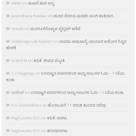
Viren
on
ಹುಣಸೆ ಹುಳಿ ಅನ್ನ
Janardhana Relekar
on
ಮರದ ನೆರಳನು ಮರವೇ ನುಂಗಿ ಹಾಕಿದಾಗ…
rjnivah
on
ಮನಸೂರೆಗೊಳ್ಳುವ ಲೈಟ್ಲಮ್ ಕಣಿವೆ
Siddanagouda kalakeri
on
ಬಾದಮಿ ಅಮವಾಸ್ಯೆ: ಚಬನೂರ ಅಮೋಗ ಸಿದ್ದನ
ಹೇಳಿಕೆ
M âñd M
on
ಕವಿತೆ: ಜೀವನ ಜ್ಯೋತಿ
C.P.Nagaraja
on
ಬಸವಣ್ಣನ ವಚನಗಳಿಂದ ಆಯ್ದ ಸಾಲುಗಳ ಓದು – 13ನೆಯ
ಕಂತು
ರಾಜೀವ್
on
ಬಸವಣ್ಣನ ವಚನಗಳಿಂದ ಆಯ್ದ ಸಾಲುಗಳ ಓದು – 13ನೆಯ ಕಂತು
K.V Shashidhara
on
ಹೊನಲುವಿಗೆ 11 ವರುಶ ತುಂಬಿದ ನಲಿವು
Raghuramu N.V.
on
ಕವಿತೆ: ಅವಳು
Raghuramu N.V.
on
ಹನಿಗವನಗಳು