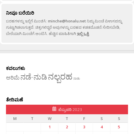
ನೀವೂ ಬರೆಯಿರಿ
ಬರಹಗಳನ್ನು ಇಲ್ಲಿಗೆ ಮಿಂಚಿಸಿ:
minche@honalu.net
ನಿಮ್ಮ ಮಿಂಚೆ ವಿಳಾಸವನ್ನು
ಗುಟ್ಟಾಗಿಡಲಾಗುತ್ತದೆ. ಚಿತ್ರಗಳಿದ್ದರೆ ಅವುಗಳನ್ನು ಬರಹದ ಕಡತದೊಡನೆ ಸೇರಿಸಬೇಡಿ,
ಬೇರೆಯಾಗಿ ಮಿಂಚೆಗೆ ಅಂಟಿಸಿ. ಹೆಚ್ಚಿನ ಮಾಹಿತಿಗಾಗಿ
ಇಲ್ಲಿ ಒತ್ತಿ
.
ಕವಲುಗಳು
ನಲ್ಬರಹ
ನಡೆ-ನುಡಿ
ಅರಿಮೆ
ನಾಡು
ತೇದಿಮಣೆ
ಪೆಬ್ರುವರಿ 2023
M
T
W
T
F
S
S
1
2
3
4
5