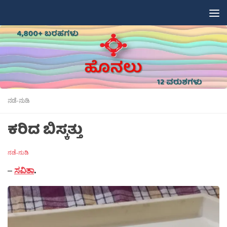
Skip to content
ನಡೆ-ನುಡಿ
ಕರಿದ ಬಿಸ್ಕತ್ತು
ನಡೆ-ನುಡಿ
–
ಸವಿತಾ
.