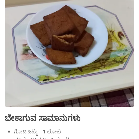
ಬೇಕಾಗುವ ಸಾಮಾನುಗಳು
ಗೋದಿ ಹಿಟ್ಟು –
1
ಲೋಟ