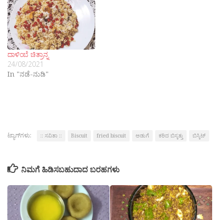
ದಾಳಿಂಬೆ ಚಿತ್ರಾನ್ನ
24/08/2021
In "ನಡೆ-ನುಡಿ"
ಟ್ಯಾಗ್‌ಗಳು:
:: ಸವಿತಾ ::
Biscuit
fried biscuit
ಅಡುಗೆ
ಕರಿದ ಬಿಸ್ಕತ್ತು
ಬಿಸ್ಕಿಟ್
ನಿಮಗೆ ಹಿಡಿಸಬಹುದಾದ ಬರಹಗಳು