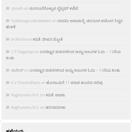
rjnivah
on
ಮನಸೂರೆಗೊಳ್ಳುವ ಲೈಟ್ಲಮ್ ಕಣಿವೆ
Siddanagouda kalakeri
on
ಬಾದಮಿ ಅಮವಾಸ್ಯೆ: ಚಬನೂರ ಅಮೋಗ ಸಿದ್ದನ
ಹೇಳಿಕೆ
M âñd M
on
ಕವಿತೆ: ಜೀವನ ಜ್ಯೋತಿ
C.P.Nagaraja
on
ಬಸವಣ್ಣನ ವಚನಗಳಿಂದ ಆಯ್ದ ಸಾಲುಗಳ ಓದು – 13ನೆಯ
ಕಂತು
ರಾಜೀವ್
on
ಬಸವಣ್ಣನ ವಚನಗಳಿಂದ ಆಯ್ದ ಸಾಲುಗಳ ಓದು – 13ನೆಯ ಕಂತು
K.V Shashidhara
on
ಹೊನಲುವಿಗೆ 11 ವರುಶ ತುಂಬಿದ ನಲಿವು
Raghuramu N.V.
on
ಕವಿತೆ: ಅವಳು
Raghuramu N.V.
on
ಹನಿಗವನಗಳು
ಹಳೆಯವು