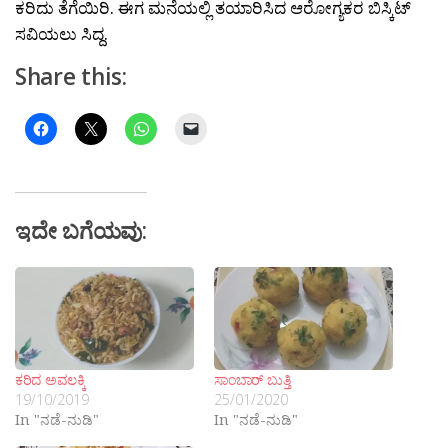
ಕರಿದು ತೆಗೆಯಿರಿ. ಈಗ ಮನೆಯಲ್ಲಿ ತಯಾರಿಸಿದ ಆರೋಗ್ಯಕರ ಬಿಸ್ಕಿಟ್
ಸವಿಯಲು ಸಿದ್ದ.
Share this:
ಇದೇ ಬಗೆಯವು:
ಕರಿದ ಅವಲಕ್ಕಿ
ಸಾಂಬಾರ್ ಬುತ್ತಿ
19/10/2019
25/01/2020
In "ನಡೆ-ನುಡಿ"
In "ನಡೆ-ನುಡಿ"