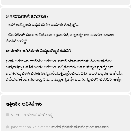
ಬರಹಗಾರರಿಗೆ ಕಿವಿಮಾತು
“ನನಗೆ ಅಶ್ಟೊಂದು ಕನ್ನಡ ಬೇರಿನ ಪದಗಳು ಗೊತ್ತಿಲ್ಲ”…
“ಹೊನಲಿಗಾಗಿ ಬರಹ ಬರೆಯೋದು ಕಶ್ಟವಾಗುತ್ತೆ. ಕನ್ನಡದ್ದೇ ಆದ ಪದಗಳು ಕೂಡಲೆ
ನೆನಪಿಗೆ ಬರಲ್ಲ”…
ಈ ಮೇಲಿನ ಅನಿಸಿಕೆಗಳು ನಿಮ್ಮದಾಗಿದ್ದರೆ ಗಮನಿಸಿ:
ನೀವು ಬರೆಯುವ ಹಾಗೆಯೇ ಬರೆಯಿರಿ. ನಿಮಗೆ ಯಾವ ಪದಗಳು ತೋಚುವುದೋ
ಅವುಗಳನ್ನು ಬಳಸಿಕೊಂಡೇ ಬರೆಯಿರಿ. ಇಲ್ಲಿ ಕೆಲವರು ಬಹಳ ಹೆಚ್ಚು ಕನ್ನಡದ್ದೇ ಆದ
ಪದಗಳನ್ನು ಬಳಸಿ ಬರಹಗಳನ್ನು ಬರೆಯುತ್ತಿದ್ದಾರೆಂಬುದು ದಿಟ. ಆದರೆ ಎಲ್ಲರೂ ಹಾಗೆಯೇ
ಬರೆಯಬೇಕೆಂದೇನೂ ಇಲ್ಲ. ನಿಮಗಾದಶ್ಟು ಕನ್ನಡದ್ದೇ ಪದಗಳನ್ನು ಬಳಸಿ ಬರೆಯಿರಿ, ಅಶ್ಟೇ.
ಇತ್ತೀಚಿನ ಅನಿಸಿಕೆಗಳು
Viren
on
ಹುಣಸೆ ಹುಳಿ ಅನ್ನ
Janardhana Relekar
on
ಮರದ ನೆರಳನು ಮರವೇ ನುಂಗಿ ಹಾಕಿದಾಗ…