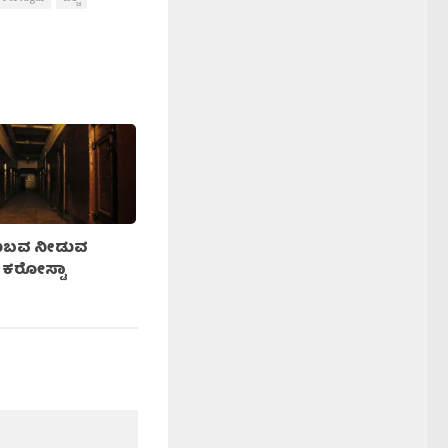
ನುಬವ ನೀಡುವ
 ಕರೋಸ್ಟಾ