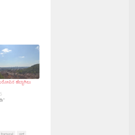
ಪಿನ ಹೆಬ್ಬಾಗಿಲು
6
ಡಿ"
Portugal
ಚರ‍್ಚ್