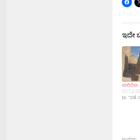
ಇದೇ 
ಲಾಲಿಬೆಲಾ 
07/12/2
In "ನಡೆ-
ಟ್ಯಾಗ್‌ಗಳು: