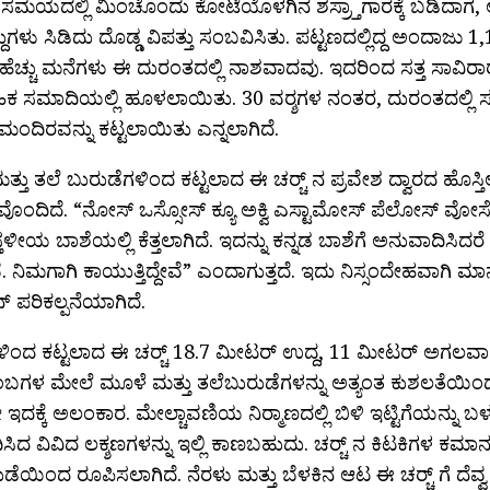
ಮಯದಲ್ಲಿ ಮಿಂಚೊಂದು ಕೋಟೆಯೊಳಗಿನ ಶಸ್ರ‍್ತಾಗಾರಕ್ಕೆ ಬಡಿದಾಗ, 
ದುಗಳು ಸಿಡಿದು ದೊಡ್ಡ ವಿಪತ್ತು ಸಂಬವಿಸಿತು. ಪಟ್ಟಣದಲ್ಲಿದ್ದ ಅಂದಾಜು 
 ಹೆಚ್ಚು ಮನೆಗಳು ಈ ದುರಂತದಲ್ಲಿ ನಾಶವಾದವು. ಇದರಿಂದ ಸತ್ತ ಸಾವಿರಾ
ಕ ಸಮಾದಿಯಲ್ಲಿ ಹೂಳಲಾಯಿತು. 30 ವರ‍್ಶಗಳ ನಂತರ, ದುರಂತದಲ್ಲಿ ಸತ
ನಾ ಮಂದಿರವನ್ನು ಕಟ್ಟಲಾಯಿತು ಎನ್ನಲಾಗಿದೆ.
್ತು ತಲೆ ಬುರುಡೆಗಳಿಂದ ಕಟ್ಟಲಾದ ಈ ಚರ‍್ಚ್ ನ ಪ್ರವೇಶ ದ್ವಾರದ ಹೊಸ್ತ
ೊಂದಿದೆ. “ನೋಸ್ ಒಸ್ಸೋಸ್ ಕ್ಯೂ ಅಕ್ವಿ ಎಸ್ಟಾಮೋಸ್ ಪೆಲೋಸ್ ವೋಸ್
ತಳೀಯ ಬಾಶೆಯಲ್ಲಿ ಕೆತ್ತಲಾಗಿದೆ. ಇದನ್ನು ಕನ್ನಡ ಬಾಶೆಗೆ ಅನುವಾದಿಸಿದ
ೇವೆ. ನಿಮಗಾಗಿ ಕಾಯುತ್ತಿದ್ದೇವೆ” ಎಂದಾಗುತ್ತದೆ. ಇದು ನಿಸ್ಸಂದೇಹವಾಗಿ ಮಾನ
್ಕನ್ ಪರಿಕಲ್ಪನೆಯಾಗಿದೆ.
ಿಂದ ಕಟ್ಟಲಾದ ಈ ಚರ‍್ಚ್ 18.7 ಮೀಟರ್ ಉದ್ದ, 11 ಮೀಟರ್ ಅಗಲವಾಗಿ
ಂಬಗಳ ಮೇಲೆ ಮೂಳೆ ಮತ್ತು ತಲೆಬುರುಡೆಗಳನ್ನು ಅತ್ಯಂತ ಕುಶಲತೆಯಿಂದ 
ಇದಕ್ಕೆ ಅಲಂಕಾರ. ಮೇಲ್ಚಾವಣಿಯ ನಿರ‍್ಮಾಣದಲ್ಲಿ ಬಿಳಿ ಇಟ್ಟಿಗೆಯನ್ನು ಬಳ
ಿದ ವಿವಿದ ಲಕ್ಶಣಗಳನ್ನು ಇಲ್ಲಿ ಕಾಣಬಹುದು. ಚರ‍್ಚ್ ನ ಕಿಟಕಿಗಳ ಕಮಾನ
ಡೆಯಿಂದ ರೂಪಿಸಲಾಗಿದೆ. ನೆರಳು ಮತ್ತು ಬೆಳಕಿನ ಆಟ ಈ ಚರ‍್ಚ್ ಗೆ ದೆ