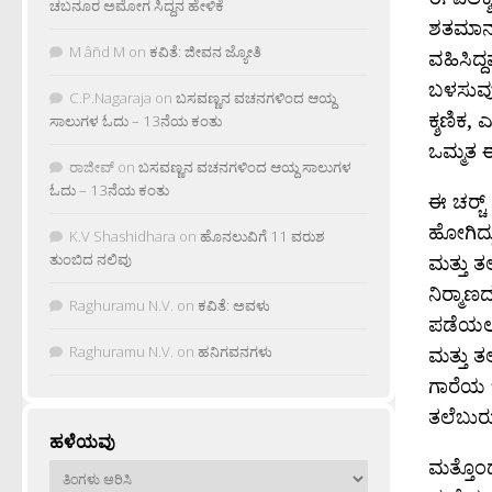
ಚಬನೂರ ಅಮೋಗ ಸಿದ್ದನ ಹೇಳಿಕೆ
ಶತಮಾನದಲ
M âñd M
on
ಕವಿತೆ: ಜೀವನ ಜ್ಯೋತಿ
ವಹಿಸಿದ್
ಬಳಸುವು
C.P.Nagaraja
on
ಬಸವಣ್ಣನ ವಚನಗಳಿಂದ ಆಯ್ದ
ಕ್ಶಣಿಕ,
ಸಾಲುಗಳ ಓದು – 13ನೆಯ ಕಂತು
ಒಮ್ಮತ ಈ
ರಾಜೀವ್
on
ಬಸವಣ್ಣನ ವಚನಗಳಿಂದ ಆಯ್ದ ಸಾಲುಗಳ
ಓದು – 13ನೆಯ ಕಂತು
ಈ ಚರ‍್ಚ
ಹೋಗಿದ್
K.V Shashidhara
on
ಹೊನಲುವಿಗೆ 11 ವರುಶ
ಮತ್ತು 
ತುಂಬಿದ ನಲಿವು
ನಿರ‍್ಮಾ
Raghuramu N.V.
on
ಕವಿತೆ: ಅವಳು
ಪಡೆಯಲು 
ಮತ್ತು ತ
Raghuramu N.V.
on
ಹನಿಗವನಗಳು
ಗಾರೆಯ 
ತಲೆಬುರು
ಹಳೆಯವು
ಮತ್ತೊಂ
ಹಳೆಯವು