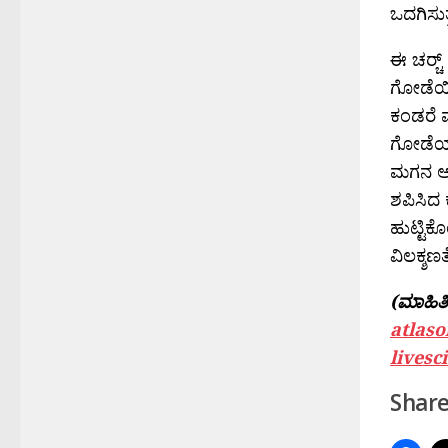
ಒದಗಿಸುತ್
ಈ ಚರ‍್
ಗೋಡೆಯಿ
ಕಂಡರೆ ಮ
ಗೋಡೆಯಲ
ಮಗನ ಅಸ
ಶಪಿಸಿದ 
ಹುಟ್ಟಿಕ
ವಿಲಕ್ಶಣ
(ಮಾಹಿತಿ 
atlas
livesc
Share