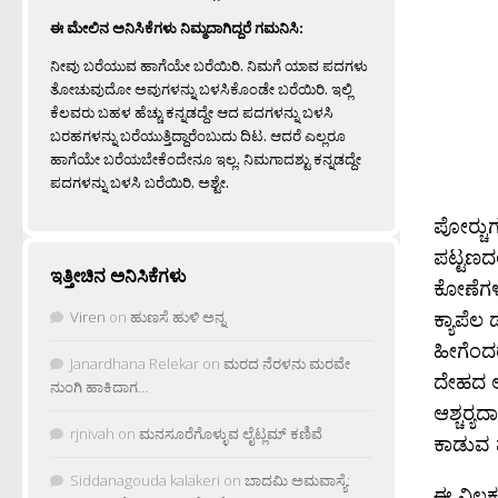
ಈ ಮೇಲಿನ ಅನಿಸಿಕೆಗಳು ನಿಮ್ಮದಾಗಿದ್ದರೆ ಗಮನಿಸಿ:
ನೀವು ಬರೆಯುವ ಹಾಗೆಯೇ ಬರೆಯಿರಿ. ನಿಮಗೆ ಯಾವ ಪದಗಳು
ತೋಚುವುದೋ ಅವುಗಳನ್ನು ಬಳಸಿಕೊಂಡೇ ಬರೆಯಿರಿ. ಇಲ್ಲಿ
ಕೆಲವರು ಬಹಳ ಹೆಚ್ಚು ಕನ್ನಡದ್ದೇ ಆದ ಪದಗಳನ್ನು ಬಳಸಿ
ಬರಹಗಳನ್ನು ಬರೆಯುತ್ತಿದ್ದಾರೆಂಬುದು ದಿಟ. ಆದರೆ ಎಲ್ಲರೂ
ಹಾಗೆಯೇ ಬರೆಯಬೇಕೆಂದೇನೂ ಇಲ್ಲ. ನಿಮಗಾದಶ್ಟು ಕನ್ನಡದ್ದೇ
ಪದಗಳನ್ನು ಬಳಸಿ ಬರೆಯಿರಿ, ಅಶ್ಟೇ.
ಪೋರ‍್ಚು
ಪಟ್ಟಣದಲ್
ಇತ್ತೀಚಿನ ಅನಿಸಿಕೆಗಳು
ಕೋಣೆಗಳ 
ಕ್ಯಾಪೆಲ
Viren
on
ಹುಣಸೆ ಹುಳಿ ಅನ್ನ
ಹೀಗೆಂದರ
Janardhana Relekar
on
ಮರದ ನೆರಳನು ಮರವೇ
ದೇಹದ ಅವ
ನುಂಗಿ ಹಾಕಿದಾಗ…
ಆಶ್ಚರ‍್
rjnivah
on
ಮನಸೂರೆಗೊಳ್ಳುವ ಲೈಟ್ಲಮ್ ಕಣಿವೆ
ಕಾಡುವ ಪ
Siddanagouda kalakeri
on
ಬಾದಮಿ ಅಮವಾಸ್ಯೆ:
ಈ ವಿಲಕ್