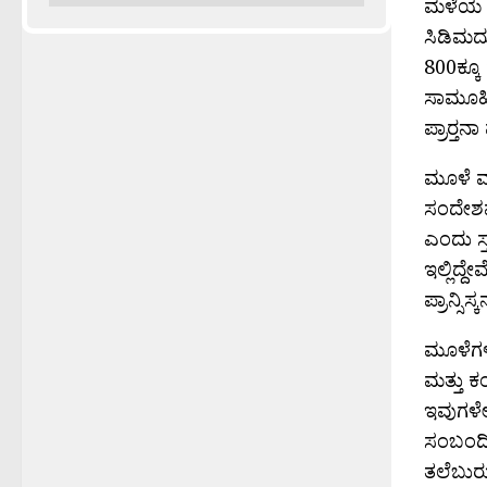
ಮಳೆಯ ಸ
ಸಿಡಿಮದ್
800ಕ್ಕೂ
ಸಾಮೂಹಿ
ಪ್ರಾರ‍್ತ
ಮೂಳೆ ಮತ
ಸಂದೇಶವ
ಎಂದು ಸ್
ಇಲ್ಲಿದ್ದ
ಪ್ರಾನ್ಸಿಸ
ಮೂಳೆಗಳ
ಮತ್ತು ಕ
ಇವುಗಳೇ 
ಸಂಬಂದಿಸ
ತಲೆಬುರು