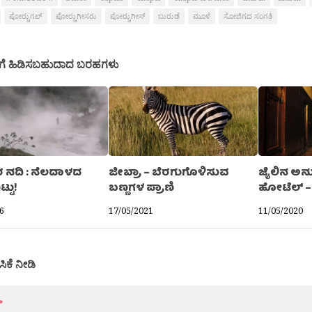
ಪೋರ್‍ಚುಗಲ್
ಪೋರ್‍ಚುಗೀಸರು
ಪೋರ‍್ಚುಗೀಸ್
ಬುರುಡೆ
ಮೂಳೆ
ಸೋಜಿಗದ ಸಂಗತಿ
ಗೆ ಹಿಡಿಸಬಹುದಾದ ಬರಹಗಳು
ರ ನದಿ : ನೆಲದಾಳದ
ಜೀಬ್ರಾ – ಬೆರಗುಗೊಳಿಸುವ
ಜೈಲಿನ ಅ
್ಟು!
ಬಣ್ಣಗಳ ಪ್ರಾಣಿ
ಹೋಟೆಲ್ –
6
17/05/2021
11/05/2020
ಸಿಕೆ ನೀಡಿ
*