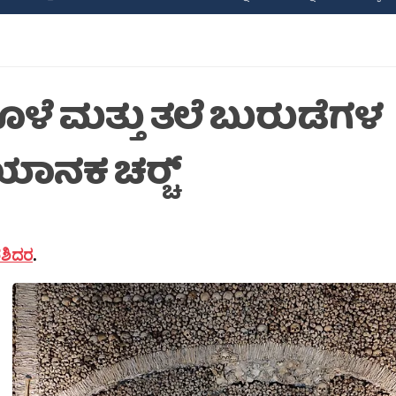
ಳೆ ಮತ್ತು ತಲೆ ಬುರುಡೆಗಳ
ಾನಕ ಚರ‍್ಚ್
.ಶಶಿದರ
.