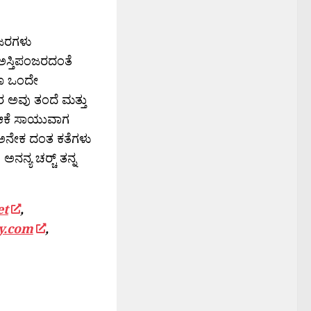
ಂಜರಗಳು
ಅಸ್ತಿಪಂಜರದಂತೆ
ಡೂ ಒಂದೇ
 ಅವು ತಂದೆ ಮತ್ತು
 ಆಕೆ ಸಾಯುವಾಗ
ೂ ಅನೇಕ ದಂತ ಕತೆಗಳು
ನ್ಯ ಚರ‍್ಚ್ ತನ್ನ
et
,
y.com
,