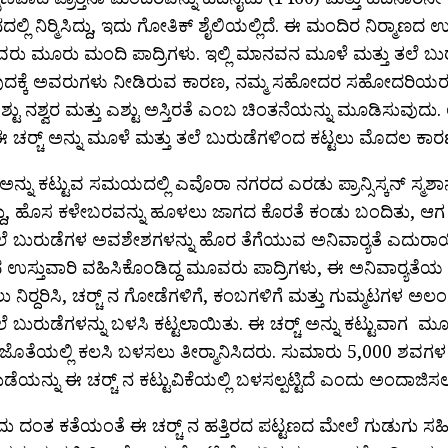
್ಲಿ ನಿರ‍್ಮಿಸಿದ್ದು, ಇದು ಗೋತಿಕ್ ಶೈಲಿಯಲ್ಲಿದೆ. ಈ ಮಂದಿರ ನಿರ‍್ಮಾಣದ ಉ
ದವರು ಮೂರು ಮಂದಿ ಪಾದ್ರಿಗಳು. ಇಲ್ಲಿ ಮಾನವನ ಮೂಳೆ ಮತ್ತು ತಲೆ ಬು
ದಕ್ಕೆ ಅವರುಗಳು ನೀಡಿರುವ ಕಾರಣ, ನಮ್ಮ ಸಹೋದರ ಸಹೋದರಿಯರಲ್ಲ
 ಎಶ್ಟು ನಶ್ವರ ಮತ್ತು ಎಶ್ಟು ಅಸ್ತಿರತೆ ಎಂಬ ಚಿಂತನೆಯನ್ನು ಮೂಡಿಸುವುದು
 ಚರ‍್ಚ್ ಅನ್ನು ಮೂಳೆ ಮತ್ತು ತಲೆ ಬುರುಡೆಗಳಿಂದ ಕಟ್ಟಲು ಮೊದಲ ಕ
್ ಅನ್ನು ಕಟ್ಟುವ ಸಮಯದಲ್ಲಿ ಎವೊರಾ ನಗರದ ಎರಡು ಪ್ರಾನ್ಸಿಸ್ಕನ್ ಸ್ಮಶ
ದು, ಹೊಸ ಕಳೇಬರವನ್ನು ಹೂಳಲು ಜಾಗದ ಕೊರತೆ ಕಂಡು ಬಂದಿತು, ಆಗ ಮಣ್
ತಲೆ ಬುರುಡೆಗಳ ಅವಶೇಶಗಳನ್ನು ಹೊರ ತೆಗೆಯುವ ಅನಿವಾರ‍್ಯತೆ ಎದುರ
ಣದ ಉಸ್ತುವಾರಿ ವಹಿಸಿಕೊಂಡಿದ್ದ ಮೂವರು ಪಾದ್ರಿಗಳು, ಈ ಅನಿವಾರ‍್
ನಿರ‍್ದರಿಸಿ, ಚರ‍್ಚ್ ನ ಗೋಡೆಗಳಿಗೆ, ಕಂಬಗಳಿಗೆ ಮತ್ತು ಗುಮ್ಮಟಗಳ ಅಲಂ
ಲೆ ಬುರುಡೆಗಳನ್ನು ಬಳಸಿ ಕಟ್ಟಲಾಯಿತು. ಈ ಚರ‍್ಚ್ ಅನ್ನು ಕಟ್ಟುವಾಗ ಮ
ಜೊತೆಯಲ್ಲಿ ಕಲಸಿ ಬಳಸಲು ತೀರ‍್ಮಾನಿಸಿದರು. ಸುಮಾರು 5,000 ಶವಗಳ
ಡೆಯನ್ನು ಈ ಚರ‍್ಚ್ ನ ಕಟ್ಟುವಿಕೆಯಲ್ಲಿ ಬಳಸಲ್ಪಟ್ಟಿದೆ ಎಂದು ಅಂದಾಜಿಸಲ
ದು ದಂತ ಕತೆಯಂತೆ ಈ ಚರ‍್ಚ್ ನ ಹತ್ತಿರದ ಪಟ್ಟಣದ ಮೇಲೆ ಗುಡುಗು ಸ