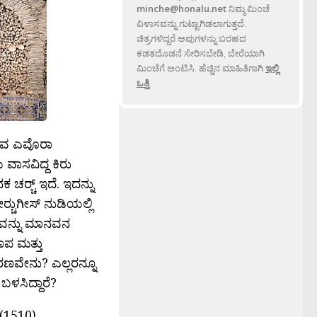
minche@honalu.net
ನಿಮ್ಮ ಮಿಂಚೆ
ವಿಳಾಸವನ್ನು ಗುಟ್ಟಾಗಿಡಲಾಗುತ್ತದೆ.
ಚಿತ್ರಗಳಿದ್ದರೆ ಅವುಗಳನ್ನು ಬರಹದ
ಕಡತದೊಡನೆ ಸೇರಿಸಬೇಡಿ, ಬೇರೆಯಾಗಿ
ಮಿಂಚೆಗೆ ಅಂಟಿಸಿ. ಹೆಚ್ಚಿನ ಮಾಹಿತಿಗಾಗಿ
ಇಲ್ಲಿ
ಒತ್ತಿ
.
ರುವ ಎವೊರಾ
ಳು ವಾಸವಿದ್ದ ಕಿರು
ರ‍್ಚ್ ಇದೆ. ಇದನ್ನು
್ಚುಗೀಸ್ ನುಡಿಯಲ್ಲಿ
ಿರವನ್ನು ಮಾನವನ
ೂಪ ಮತ್ತು
ಕಾರಣವೇನು? ಎಲ್ಲರನ್ನೂ
ಬಳಸಿದ್ದಾರೆ?
 (1510)