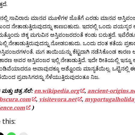
ತದೆ.
ಚ್ ನಲ್ಲಿ ಸಾವಿರಾರು ಮಾನವ ಮೂಳೆಗಳ ಜೊತೆಗೆ ಎರಡು ಮಾನವ ಅಸ್ತಿಪ
ಂದ ನೇತಾಡುತ್ತಿರುವುದನ್ನು ಕಾಣಬಹುದು. ಇದರಲ್ಲಿ ಒಂದು ವಯಸ್ಕರ 
ತ್ತೊಂದು ಚಿಕ್ಕ ಮಗುವಿನ ಅಸ್ತಿಪಂಜರದಂತೆ ಕಂಡು ಬರುತ್ತದೆ. ಇವೆರೆ
್ಲಿ ನೇತಾಡುತ್ತಿರುವುದನ್ನು ನೋಡಬಹುದು. ಒಂದು ದಂತ ಕತೆಯ ಪ್ರಕಾರ
್ತಿಪಂಜರಗಳಂತೆ. ಮಗ ತಾಯಿಯನ್ನು ಕೆಟ್ಟದಾಗಿ ನಡೆಸಿಕೊಂಡ ಕಾರಣ
ಕಾರಣ ಅವರ ಅಸ್ತಿಪಂಜರ ಇಲ್ಲಿ ನೇತಾಡುತ್ತಿದೆ. ಇದೇ ರೀತಿಯಲ್ಲಿ ಇನ್ನ
ೊಂಡಿವೆಯಾದರೂ ಅವಾವುದಕ್ಕೂ ಅಶ್ಟೊಂದು ಮಾನ್ಯತೆಯಿಲ್ಲ. ಒಟ್ಟಿನಲ್ಲಿ ಈ ಅನ
ತೆಯಿಂದ ಪ್ರವಾಸಿಗರನ್ನು ಸೆಳೆಯುತ್ತಿರುವುದಂತೂ ನಿಜ.
ಮತ್ತು ಚಿತ್ರ ಸೆಲೆ:
en.wikipedia.org
,
ancient-origins.n
obscura.com
,
visitevora.net
,
myportugalholida
ience.com
)
 this: