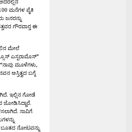
ಅದರಲ್ಲಿನ
1,100 ಮನೆಗಳ ಪೈಕಿ
ರು ಜನರನ್ನು
್ತವರ ಗೌರವಾರ‍್ತ ಈ
ಿಲಿನ ಮೇಲೆ
ಸೊಸ್ ಎಸ್ಪರಾಮೊಸ್”
ರೆ “ನಾವು ಮೂಳೆಗಳು,
ವನ ಅಸ್ತಿತ್ವದ ಬಗ್ಗೆ
ದೆ. ಇಲ್ಲಿನ ಗೋಡೆ
ಜೋಡಿಸಿದ್ದಾರೆ.
ಸಲಾಗಿದೆ. ಸಾವಿಗೆ
ುಗಳನ್ನು
ವ್ವ ಬೂತದ ನೋಟವನ್ನು