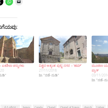
ಬಗೆಯವು:
– ಏಕಶಿಲಾ ಚರ‍್ಚುಗಳು
ವಿಶ್ವದ ಅತ್ಯಂತ ಪುಟ್ಟ ನಗರ – ‘ಹಮ್’
ಮೂಡಣ ಯುರೋ
020
27/11/2018
ಪ್ರಾಗ್
ನುಡಿ"
In "ನಡೆ-ನುಡಿ"
03/11/201
In "ನಡೆ-ನು
:: ಕೆ.ವಿ.ಶಶಿದರ ::
bones
Capela
Chapel
Chapel of Bones
church
Lisbon