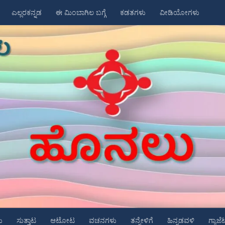
ಎಲ್ಲರಕನ್ನಡ
ಈ ಮಿಂಬಾಗಿಲ ಬಗ್ಗೆ
ಕಡತಗಳು
ವೀಡಿಯೋಗಳು
ು
ಸುತ್ತಾಟ
ಆಟೋಟ
ವಚನಗಳು
ತನ್ನೇಳಿಗೆ
ಹಿನ್ನಡವಳಿ
ಗ್ಯಾಜೆ