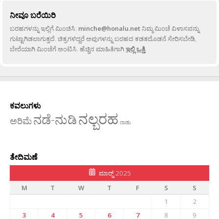
ನೀವೂ ಬರೆಯಿರಿ
ಬರಹಗಳನ್ನು ಇಲ್ಲಿಗೆ ಮಿಂಚಿಸಿ:
minche@honalu.net
ನಿಮ್ಮ ಮಿಂಚೆ ವಿಳಾಸವನ್ನು
ಗುಟ್ಟಾಗಿಡಲಾಗುತ್ತದೆ. ಚಿತ್ರಗಳಿದ್ದರೆ ಅವುಗಳನ್ನು ಬರಹದ ಕಡತದೊಡನೆ ಸೇರಿಸಬೇಡಿ,
ಬೇರೆಯಾಗಿ ಮಿಂಚೆಗೆ ಅಂಟಿಸಿ. ಹೆಚ್ಚಿನ ಮಾಹಿತಿಗಾಗಿ
ಇಲ್ಲಿ ಒತ್ತಿ
.
ಕವಲುಗಳು
ನಲ್ಬರಹ
ನಡೆ-ನುಡಿ
ಅರಿಮೆ
ನಾಡು
ತೇದಿಮಣೆ
ಮಾರ್‍ಚ್ 2025
M
T
W
T
F
S
S
1
2
3
4
5
6
7
8
9