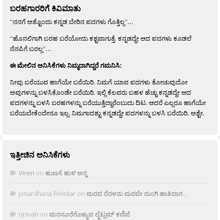
ಬರಹಗಾರರಿಗೆ ಕಿವಿಮಾತು
“ನನಗೆ ಅಶ್ಟೊಂದು ಕನ್ನಡ ಬೇರಿನ ಪದಗಳು ಗೊತ್ತಿಲ್ಲ”…
“ಹೊನಲಿಗಾಗಿ ಬರಹ ಬರೆಯೋದು ಕಶ್ಟವಾಗುತ್ತೆ. ಕನ್ನಡದ್ದೇ ಆದ ಪದಗಳು ಕೂಡಲೆ
ನೆನಪಿಗೆ ಬರಲ್ಲ”…
ಈ ಮೇಲಿನ ಅನಿಸಿಕೆಗಳು ನಿಮ್ಮದಾಗಿದ್ದರೆ ಗಮನಿಸಿ:
ನೀವು ಬರೆಯುವ ಹಾಗೆಯೇ ಬರೆಯಿರಿ. ನಿಮಗೆ ಯಾವ ಪದಗಳು ತೋಚುವುದೋ
ಅವುಗಳನ್ನು ಬಳಸಿಕೊಂಡೇ ಬರೆಯಿರಿ. ಇಲ್ಲಿ ಕೆಲವರು ಬಹಳ ಹೆಚ್ಚು ಕನ್ನಡದ್ದೇ ಆದ
ಪದಗಳನ್ನು ಬಳಸಿ ಬರಹಗಳನ್ನು ಬರೆಯುತ್ತಿದ್ದಾರೆಂಬುದು ದಿಟ. ಆದರೆ ಎಲ್ಲರೂ ಹಾಗೆಯೇ
ಬರೆಯಬೇಕೆಂದೇನೂ ಇಲ್ಲ. ನಿಮಗಾದಶ್ಟು ಕನ್ನಡದ್ದೇ ಪದಗಳನ್ನು ಬಳಸಿ ಬರೆಯಿರಿ, ಅಶ್ಟೇ.
ಇತ್ತೀಚಿನ ಅನಿಸಿಕೆಗಳು
Viren
on
ಹುಣಸೆ ಹುಳಿ ಅನ್ನ
Janardhana Relekar
on
ಮರದ ನೆರಳನು ಮರವೇ ನುಂಗಿ ಹಾಕಿದಾಗ…
rjnivah
on
ಮನಸೂರೆಗೊಳ್ಳುವ ಲೈಟ್ಲಮ್ ಕಣಿವೆ