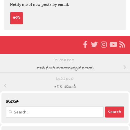
Notify me of new posts by email.
ಮುಂದಿನ ಬರಹ
ಮಾಡಿ ನೋಡಿ ಪಲಾಹಾರ (ಪ್ರೂಟ್ ಸಲಾಡ್)
ಹಿಂದಿನ ಬರಹ
ಕವಿತೆ: ರವಿರಾಣಿ
ಹುಡುಕಿ
Search
for: