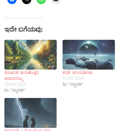
ಇದೇ ಬಗೆಯವು:
ಕಿರುಕವಿತೆ: ತುಸುಹೊತ್ತಿನ
ಕವಿತೆ: ಕಿರುಗವಿತೆಗಳು
ಕಾಮನಬಿಲ್ಲು
12/07/2024
30/04/2025
In "ನಲ್ಬರಹ"
In "ನಲ್ಬರಹ"
ಕಿರುಗವಿತೆ: ಎನ್ನೊಲುಮೆಯ ಪೈರು