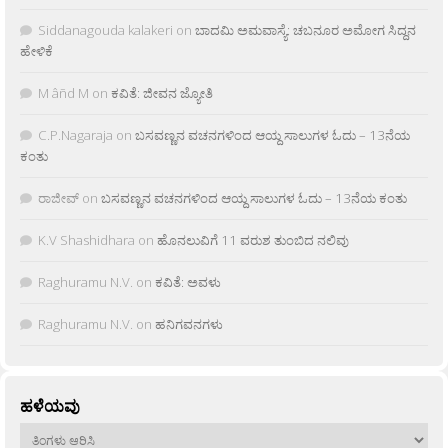
Siddanagouda kalakeri
on
ಬಾದಮಿ ಅಮವಾಸ್ಯೆ: ಚಬನೂರ ಅಮೋಗ ಸಿದ್ದನ
ಹೇಳಿಕೆ
M âñd M
on
ಕವಿತೆ: ಜೀವನ ಜ್ಯೋತಿ
C.P.Nagaraja
on
ಬಸವಣ್ಣನ ವಚನಗಳಿಂದ ಆಯ್ದ ಸಾಲುಗಳ ಓದು – 13ನೆಯ
ಕಂತು
ರಾಜೀವ್
on
ಬಸವಣ್ಣನ ವಚನಗಳಿಂದ ಆಯ್ದ ಸಾಲುಗಳ ಓದು – 13ನೆಯ ಕಂತು
K.V Shashidhara
on
ಹೊನಲುವಿಗೆ 11 ವರುಶ ತುಂಬಿದ ನಲಿವು
Raghuramu N.V.
on
ಕವಿತೆ: ಅವಳು
Raghuramu N.V.
on
ಹನಿಗವನಗಳು
ಹಳೆಯವು
ಹಳೆಯವು