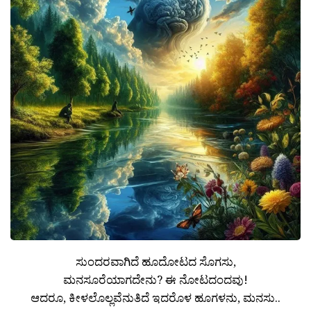
ಸುಂದರವಾಗಿದೆ ಹೂದೋಟದ ಸೊಗಸು,
ಮನಸೂರೆಯಾಗದೇನು? ಈ ನೋಟದಂದವು!
ಆದರೂ, ಕೀಳಲೊಲ್ಲವೆನುತಿದೆ ಇದರೊಳ ಹೂಗಳನು, ಮನಸು..