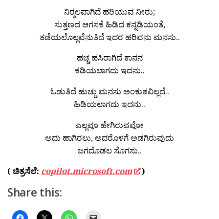
ನಿರ್‍ಮಲವಾಗಿದೆ ಹರಿಯುವ ನೀರು;
ಸುತ್ತಣದ ಆಗಸಕೆ ಹಿಡಿದ ಕನ್ನಡಿಯಂತೆ,
ತಡೆಯಲೊಲ್ಲವೆನುತಿದೆ ಇದರ ಹರಿವನು ಮನಸು..
ಹಚ್ಚ ಹಸಿರಾಗಿದೆ ಕಾನನ
ಕಡಿಯಲಾಗದು ಇದನು..
ಓಡುತಿದೆ ಹುಚ್ಚು ಮನಸು ಅಂಕುಶವಿಲ್ಲದೆ..
ಹಿಡಿಯಲಾಗದು ಇದನು..
ಎಲ್ಲವೂ ಹೇಗಿರುವವೋ
ಅದು ಹಾಗಿರಲು, ಅದರೊಳಗೆ ಅಡಗಿರುವುದು
ಜಗದೊಡಲ ಸೊಗಸು..
( ಚಿತ್ರಸೆಲೆ:
copilot.microsoft.com
)
Share this: