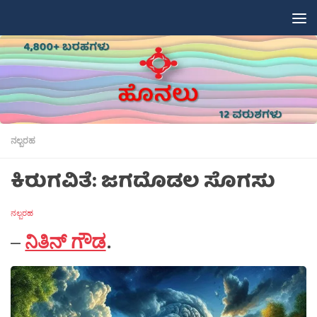
Skip to content
ನಲ್ಬರಹ
ಕಿರುಗವಿತೆ: ಜಗದೊಡಲ ಸೊಗಸು
ನಲ್ಬರಹ
–
ನಿತಿನ್ ಗೌಡ
.