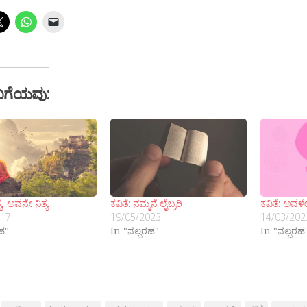
ಬಗೆಯವು:
, ಅವನೇ ನಿತ್ಯ
ಕವಿತೆ: ನಮ್ಮನೆ ಲೈಬ್ರರಿ
ಕವಿತೆ: ಅವಳ
017
19/05/2023
14/03/202
ರಹ"
In "ನಲ್ಬರಹ"
In "ನಲ್ಬರಹ