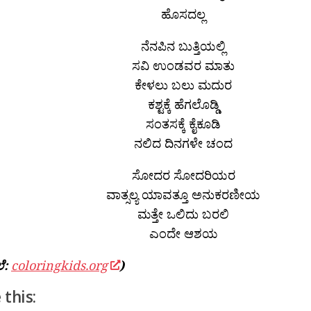
ಹೊಸದಲ್ಲ
ನೆನಪಿನ ಬುತ್ತಿಯಲ್ಲಿ
ಸವಿ ಉಂಡವರ ಮಾತು
ಕೇಳಲು ಬಲು ಮದುರ
ಕಶ್ಟಕ್ಕೆ ಹೆಗಲೊಡ್ಡಿ
ಸಂತಸಕ್ಕೆ ಕೈಕೂಡಿ
ನಲಿದ ದಿನಗಳೇ ಚಂದ
ಸೋದರ ಸೋದರಿಯರ
ವಾತ್ಸಲ್ಯ ಯಾವತ್ತೂ ಅನುಕರಣೀಯ
ಮತ್ತೇ ಒಲಿದು ಬರಲಿ
ಎಂದೇ ಆಶಯ
ಲೆ:
coloringkids.org
)
 this: