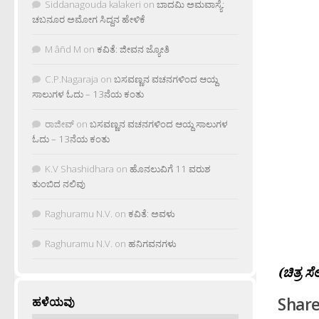
Siddanagouda kalakeri
on
ಬಾದಮಿ ಅಮವಾಸ್ಯೆ:
ಚಬನೂರ ಅಮೋಗ ಸಿದ್ದನ ಹೇಳಿಕೆ
M âñd M
on
ಕವಿತೆ: ಜೀವನ ಜ್ಯೋತಿ
C.P.Nagaraja
on
ಬಸವಣ್ಣನ ವಚನಗಳಿಂದ ಆಯ್ದ
ಸಾಲುಗಳ ಓದು – 13ನೆಯ ಕಂತು
ರಾಜೀವ್
on
ಬಸವಣ್ಣನ ವಚನಗಳಿಂದ ಆಯ್ದ ಸಾಲುಗಳ
ಓದು – 13ನೆಯ ಕಂತು
K.V Shashidhara
on
ಹೊನಲುವಿಗೆ 11 ವರುಶ
ತುಂಬಿದ ನಲಿವು
Raghuramu N.V.
on
ಕವಿತೆ: ಅವಳು
Raghuramu N.V.
on
ಹನಿಗವನಗಳು
(ಚಿತ್ರ ಸೆ
Share
ಹಳೆಯವು