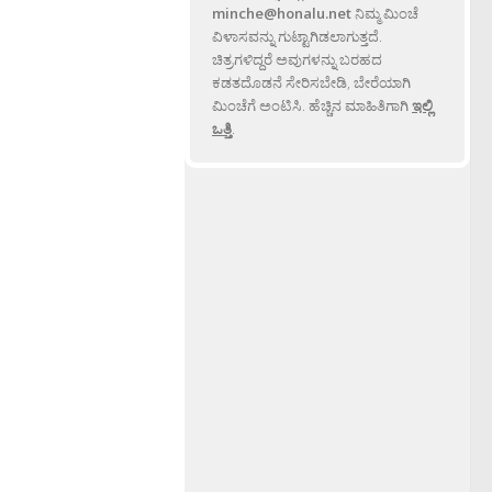
minche@honalu.net
ನಿಮ್ಮ ಮಿಂಚೆ
ವಿಳಾಸವನ್ನು ಗುಟ್ಟಾಗಿಡಲಾಗುತ್ತದೆ.
ಚಿತ್ರಗಳಿದ್ದರೆ ಅವುಗಳನ್ನು ಬರಹದ
ಕಡತದೊಡನೆ ಸೇರಿಸಬೇಡಿ, ಬೇರೆಯಾಗಿ
ಮಿಂಚೆಗೆ ಅಂಟಿಸಿ. ಹೆಚ್ಚಿನ ಮಾಹಿತಿಗಾಗಿ
ಇಲ್ಲಿ
ಒತ್ತಿ
.