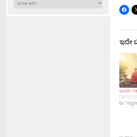
ಹಳೆಯವು
ಇದೇ 
ಅವನೇ ಸತ್ಯ
09/07/2
In "ನಲ್ಬ