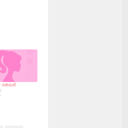
ೇ ನಾರಿಮಣಿ
3
"