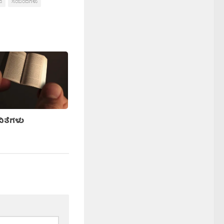
ನ
ಸಂಬಂದಗಳು
ಿತೆಗಳು