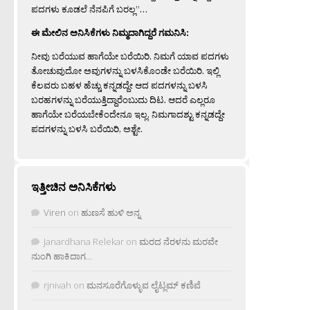
ಪದಗಳು ಕೂಡಲೆ ನೆನಪಿಗೆ ಬರಲ್ಲ”…
ಈ ಮೇಲಿನ ಅನಿಸಿಕೆಗಳು ನಿಮ್ಮದಾಗಿದ್ದರೆ ಗಮನಿಸಿ:
ನೀವು ಬರೆಯುವ ಹಾಗೆಯೇ ಬರೆಯಿರಿ. ನಿಮಗೆ ಯಾವ ಪದಗಳು
ತೋಚುವುದೋ ಅವುಗಳನ್ನು ಬಳಸಿಕೊಂಡೇ ಬರೆಯಿರಿ. ಇಲ್ಲಿ
ಕೆಲವರು ಬಹಳ ಹೆಚ್ಚು ಕನ್ನಡದ್ದೇ ಆದ ಪದಗಳನ್ನು ಬಳಸಿ
ಬರಹಗಳನ್ನು ಬರೆಯುತ್ತಿದ್ದಾರೆಂಬುದು ದಿಟ. ಆದರೆ ಎಲ್ಲರೂ
ಹಾಗೆಯೇ ಬರೆಯಬೇಕೆಂದೇನೂ ಇಲ್ಲ. ನಿಮಗಾದಶ್ಟು ಕನ್ನಡದ್ದೇ
ಪದಗಳನ್ನು ಬಳಸಿ ಬರೆಯಿರಿ, ಅಶ್ಟೇ.
ಇತ್ತೀಚಿನ ಅನಿಸಿಕೆಗಳು
Viren
on
ಹುಣಸೆ ಹುಳಿ ಅನ್ನ
Janardhana Relekar
on
ಮರದ ನೆರಳನು ಮರವೇ
ನುಂಗಿ ಹಾಕಿದಾಗ…
rjnivah
on
ಮನಸೂರೆಗೊಳ್ಳುವ ಲೈಟ್ಲಮ್ ಕಣಿವೆ