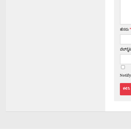
ಹೆಸರು
ವೆಬ್‌ಸೈಟ
Notif