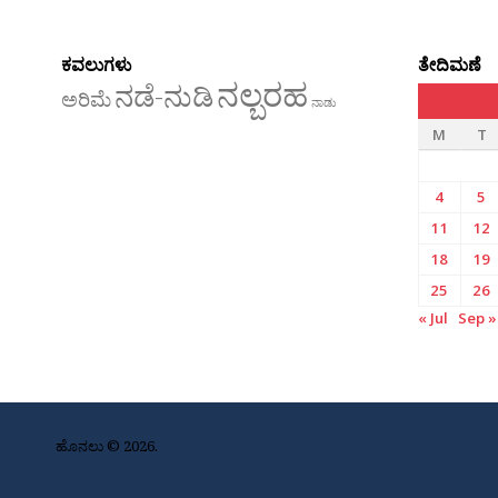
ಕವಲುಗಳು
ತೇದಿಮಣೆ
ನಲ್ಬರಹ
ನಡೆ-ನುಡಿ
ಅರಿಮೆ
ನಾಡು
M
T
4
5
11
12
18
19
25
26
« Jul
Sep »
ಹೊನಲು © 2026.