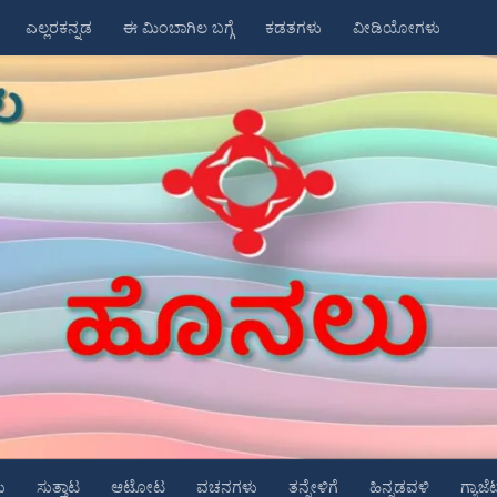
ಎಲ್ಲರಕನ್ನಡ
ಈ ಮಿಂಬಾಗಿಲ ಬಗ್ಗೆ
ಕಡತಗಳು
ವೀಡಿಯೋಗಳು
ು
ಸುತ್ತಾಟ
ಆಟೋಟ
ವಚನಗಳು
ತನ್ನೇಳಿಗೆ
ಹಿನ್ನಡವಳಿ
ಗ್ಯಾಜೆ