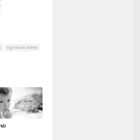
3
"
ು
ಕನ್ನಡ ಚುಟುಕು ಕವಿತೆಗಳು
ೋಳು