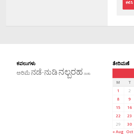
ಕವಲುಗಳು
ತೇದಿಮಣೆ
ನಲ್ಬರಹ
ನಡೆ-ನುಡಿ
ಅರಿಮೆ
ನಾಡು
M
T
1
2
8
9
15
16
22
23
29
30
« Aug
Oct