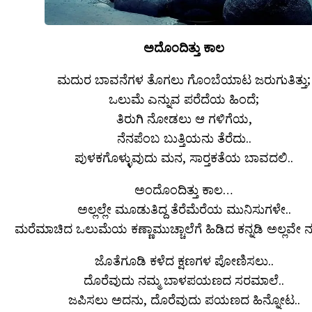
ಅದೊಂದಿತ್ತು ಕಾಲ
ಮದುರ ಬಾವನೆಗಳ ತೊಗಲು ಗೊಂಬೆಯಾಟ ಜರುಗುತಿತ್ತು;
ಒಲುಮೆ ಎನ್ನುವ ಪರೆದೆಯ ಹಿಂದೆ;
ತಿರುಗಿ ನೋಡಲು ಆ ಗಳಿಗೆಯ,
ನೆನಪೆಂಬ ಬುತ್ತಿಯನು ತೆರೆದು..
ಪುಳಕಗೊಳ್ಳುವುದು ಮನ, ಸಾರ್‍ತಕತೆಯ ಬಾವದಲಿ..
ಅಂದೊಂದಿತ್ತು ಕಾಲ…
ಅಲ್ಲಲ್ಲೇ ಮೂಡುತಿದ್ದ ತೆರೆಮೆರೆಯ ಮುನಿಸುಗಳೇ..
ಮರೆಮಾಚಿದ ಒಲುಮೆಯ ಕಣ್ಣಾಮುಚ್ಚಾಲೆಗೆ ಹಿಡಿದ ಕನ್ನಡಿ ಅಲ್ಲವೇ ನ
ಜೊತೆಗೂಡಿ ಕಳೆದ ಕ್ಷಣಗಳ ಪೋಣಿಸಲು..
ದೊರೆವುದು ನಮ್ಮ ಬಾಳಪಯಣದ ಸರಮಾಲೆ..
ಜಪಿಸಲು ಅದನು, ದೊರೆವುದು ಪಯಣದ ಹಿನ್ನೋಟ..