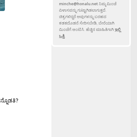
minche@honalu.net
ನಿಮ್ಮ ಮಿಂಚೆ
ವಿಳಾಸವನ್ನು ಗುಟ್ಟಾಗಿಡಲಾಗುತ್ತದೆ.
ಚಿತ್ರಗಳಿದ್ದರೆ ಅವುಗಳನ್ನು ಬರಹದ
ಕಡತದೊಡನೆ ಸೇರಿಸಬೇಡಿ, ಬೇರೆಯಾಗಿ
ಮಿಂಚೆಗೆ ಅಂಟಿಸಿ. ಹೆಚ್ಚಿನ ಮಾಹಿತಿಗಾಗಿ
ಇಲ್ಲಿ
ಒತ್ತಿ
.
ನ್ನೊಡತಿ?