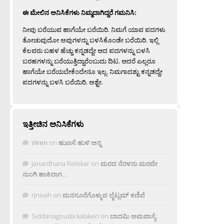
ಈ ಮೇಲಿನ ಅನಿಸಿಕೆಗಳು ನಿಮ್ಮದಾಗಿದ್ದರೆ ಗಮನಿಸಿ:
ನೀವು ಬರೆಯುವ ಹಾಗೆಯೇ ಬರೆಯಿರಿ. ನಿಮಗೆ ಯಾವ ಪದಗಳು
ತೋಚುವುದೋ ಅವುಗಳನ್ನು ಬಳಸಿಕೊಂಡೇ ಬರೆಯಿರಿ. ಇಲ್ಲಿ
ಕೆಲವರು ಬಹಳ ಹೆಚ್ಚು ಕನ್ನಡದ್ದೇ ಆದ ಪದಗಳನ್ನು ಬಳಸಿ
ಬರಹಗಳನ್ನು ಬರೆಯುತ್ತಿದ್ದಾರೆಂಬುದು ದಿಟ. ಆದರೆ ಎಲ್ಲರೂ
ಹಾಗೆಯೇ ಬರೆಯಬೇಕೆಂದೇನೂ ಇಲ್ಲ. ನಿಮಗಾದಶ್ಟು ಕನ್ನಡದ್ದೇ
ಪದಗಳನ್ನು ಬಳಸಿ ಬರೆಯಿರಿ, ಅಶ್ಟೇ.
ಇತ್ತೀಚಿನ ಅನಿಸಿಕೆಗಳು
Viren
on
ಹುಣಸೆ ಹುಳಿ ಅನ್ನ
Janardhana Relekar
on
ಮರದ ನೆರಳನು ಮರವೇ
ನುಂಗಿ ಹಾಕಿದಾಗ…
rjnivah
on
ಮನಸೂರೆಗೊಳ್ಳುವ ಲೈಟ್ಲಮ್ ಕಣಿವೆ
Siddanagouda kalakeri
on
ಬಾದಮಿ ಅಮವಾಸ್ಯೆ: