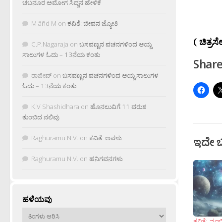
ಚಬನೂರ ಅಮೋಗ ಸಿದ್ದನ ಹೇಳಿಕೆ
M âñd M
on
ಕವಿತೆ: ಜೀವನ ಜ್ಯೋತಿ
( ಚಿತ್ರಸೆ
C.P.Nagaraja
on
ಬಸವಣ್ಣನ ವಚನಗಳಿಂದ ಆಯ್ದ
ಸಾಲುಗಳ ಓದು – 13ನೆಯ ಕಂತು
Share
ರಾಜೀವ್
on
ಬಸವಣ್ಣನ ವಚನಗಳಿಂದ ಆಯ್ದ ಸಾಲುಗಳ
ಓದು – 13ನೆಯ ಕಂತು
K.V Shashidhara
on
ಹೊನಲುವಿಗೆ 11 ವರುಶ
ತುಂಬಿದ ನಲಿವು
Raghuramu N.V.
on
ಕವಿತೆ: ಅವಳು
ಇದೇ 
Raghuramu N.V.
on
ಹನಿಗವನಗಳು
ಹಳೆಯವು
ಹಳೆಯವು
ಕವಿತೆ: ನಂಬ