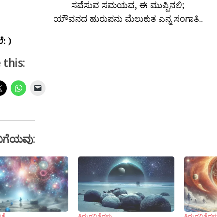
ಸವೆಸುವ ಸಮಯವ, ಈ ಮುಪ್ಪಿನಲಿ;
ಯೌವನದ ಹುರುಪನು ಮೆಲುಕುತ ಎನ್ನ ಸಂಗಾತಿ..
ಲೆ: )
 this:
ಬಗೆಯವು:
ಿಕೆ
ಕಿರುಗವಿತೆಗಳು
ಕಿರುಗವಿತೆಗಳ