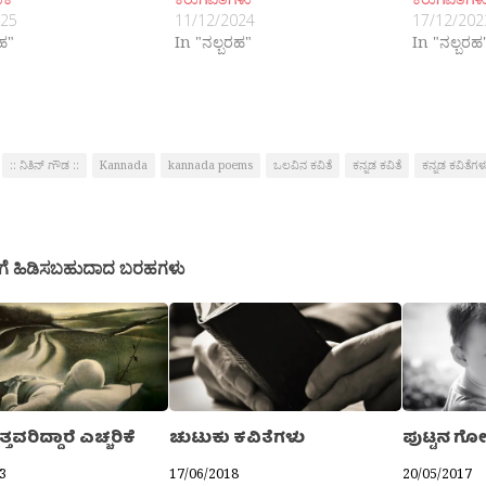
025
11/12/2024
17/12/202
ರಹ"
In "ನಲ್ಬರಹ"
In "ನಲ್ಬರಹ
:: ನಿತಿನ್ ಗೌಡ ::
Kannada
kannada poems
ಒಲವಿನ ಕವಿತೆ
ಕನ್ನಡ ಕವಿತೆ
ಕನ್ನಡ ಕವಿತೆಗಳ
ಗೆ ಹಿಡಿಸಬಹುದಾದ ಬರಹಗಳು
್ತವರಿದ್ದಾರೆ ಎಚ್ಚರಿಕೆ
ಚುಟುಕು ಕವಿತೆಗಳು
ಪುಟ್ಟನ ಗ
3
17/06/2018
20/05/2017