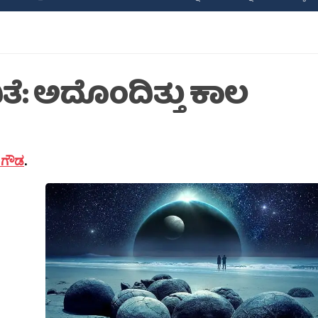
ಿತೆ: ಅದೊಂದಿತ್ತು ಕಾಲ
್ ಗೌಡ
.