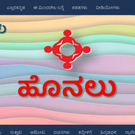
ಎಲ್ಲರಕನ್ನಡ
ಈ ಮಿಂಬಾಗಿಲ ಬಗ್ಗೆ
ಕಡತಗಳು
ವೀಡಿಯೋಗಳು
ು
ಸುತ್ತಾಟ
ಆಟೋಟ
ವಚನಗಳು
ತನ್ನೇಳಿಗೆ
ಹಿನ್ನಡವಳಿ
ಗ್ಯಾಜೆ