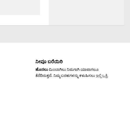
ನೀವೂ ಬರೆಯಿರಿ
ಹೊನಲು
ಮಿಂಬಾಗಿಲು ನಿಮಗಾಗಿ ಯಾವಾಗಲೂ
ತೆರೆದಿರುತ್ತದೆ. ನಿಮ್ಮ ಬರಹಗಳನ್ನು ಕಳುಹಿಸಲು
ಇಲ್ಲಿ ಒತ್ತಿ
.