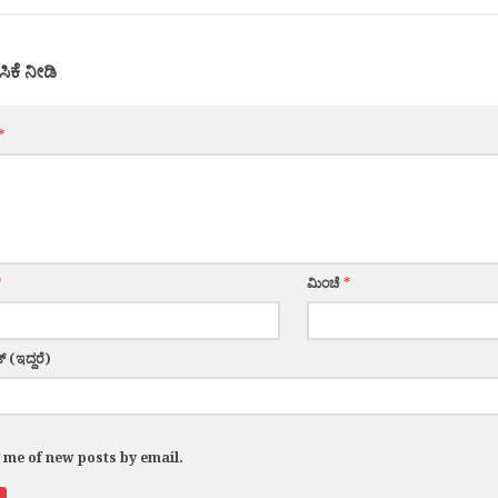
ಸಿಕೆ ನೀಡಿ
*
*
ಮಿಂಚೆ
*
್ (ಇದ್ದರೆ)
y me of new posts by email.