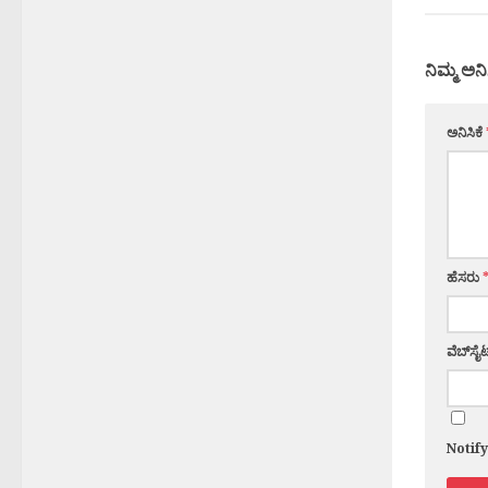
ನಿಮ್ಮ ಅನಿ
ಅನಿಸಿಕೆ
ಹೆಸರು
ವೆಬ್‌ಸೈಟ
Notif