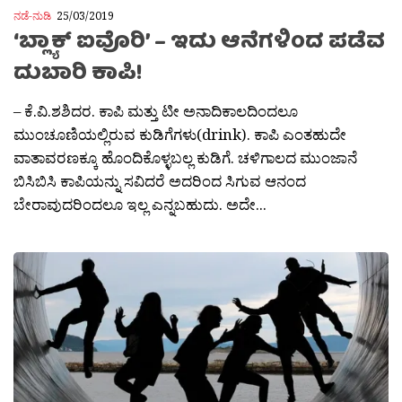
ನಡೆ-ನುಡಿ
25/03/2019
‘ಬ್ಲ್ಯಾಕ್ ಐವೊರಿ’ – ಇದು ಆನೆಗಳಿಂದ ಪಡೆವ
ದುಬಾರಿ ಕಾಪಿ!
– ಕೆ.ವಿ.ಶಶಿದರ. ಕಾಪಿ ಮತ್ತು ಟೀ ಅನಾದಿಕಾಲದಿಂದಲೂ
ಮುಂಚೂಣಿಯಲ್ಲಿರುವ ಕುಡಿಗೆಗಳು(drink). ಕಾಪಿ ಎಂತಹುದೇ
ವಾತಾವರಣಕ್ಕೂ ಹೊಂದಿಕೊಳ್ಳಬಲ್ಲ ಕುಡಿಗೆ. ಚಳಿಗಾಲದ ಮುಂಜಾನೆ
ಬಿಸಿಬಿಸಿ ಕಾಪಿಯನ್ನು ಸವಿದರೆ ಅದರಿಂದ ಸಿಗುವ ಆನಂದ
ಬೇರಾವುದರಿಂದಲೂ ಇಲ್ಲ ಎನ್ನಬಹುದು. ಅದೇ...