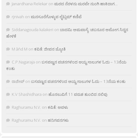
Janardhana Relekar
on
ಮರದ ನೆರಳನು ಮರವೇ ನುಂಗಿ ಹಾಕಿದಾಗ…
rjnivah
on
ಮನಸೂರೆಗೊಳ್ಳುವ ಲೈಟ್ಲಮ್ ಕಣಿವೆ
Siddanagouda kalakeri
on
ಬಾದಮಿ ಅಮವಾಸ್ಯೆ: ಚಬನೂರ ಅಮೋಗ ಸಿದ್ದನ
ಹೇಳಿಕೆ
M âñd M
on
ಕವಿತೆ: ಜೀವನ ಜ್ಯೋತಿ
C.P.Nagaraja
on
ಬಸವಣ್ಣನ ವಚನಗಳಿಂದ ಆಯ್ದ ಸಾಲುಗಳ ಓದು – 13ನೆಯ
ಕಂತು
ರಾಜೀವ್
on
ಬಸವಣ್ಣನ ವಚನಗಳಿಂದ ಆಯ್ದ ಸಾಲುಗಳ ಓದು – 13ನೆಯ ಕಂತು
K.V Shashidhara
on
ಹೊನಲುವಿಗೆ 11 ವರುಶ ತುಂಬಿದ ನಲಿವು
Raghuramu N.V.
on
ಕವಿತೆ: ಅವಳು
Raghuramu N.V.
on
ಹನಿಗವನಗಳು