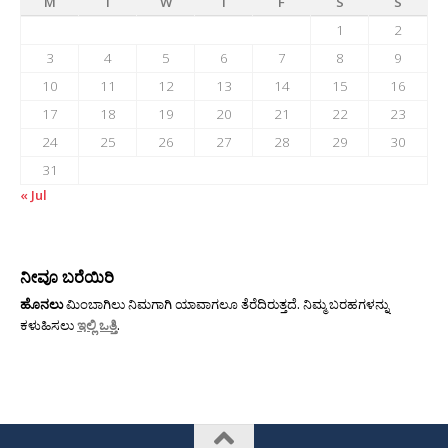
M
T
W
T
F
S
S
1
2
3
4
5
6
7
8
9
10
11
12
13
14
15
16
17
18
19
20
21
22
23
24
25
26
27
28
29
30
31
« Jul
ನೀವೂ ಬರೆಯಿರಿ
ಹೊನಲು
ಮಿಂಬಾಗಿಲು ನಿಮಗಾಗಿ ಯಾವಾಗಲೂ ತೆರೆದಿರುತ್ತದೆ. ನಿಮ್ಮ ಬರಹಗಳನ್ನು
ಕಳುಹಿಸಲು
ಇಲ್ಲಿ ಒತ್ತಿ
.