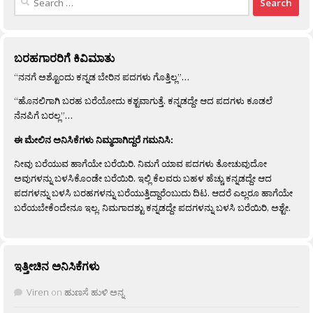
for:
ಬರಹಗಾರರಿಗೆ ಕಿವಿಮಾತು
“ನನಗೆ ಅಶ್ಟೊಂದು ಕನ್ನಡ ಬೇರಿನ ಪದಗಳು ಗೊತ್ತಿಲ್ಲ”…
“ಹೊನಲಿಗಾಗಿ ಬರಹ ಬರೆಯೋದು ಕಶ್ಟವಾಗುತ್ತೆ. ಕನ್ನಡದ್ದೇ ಆದ ಪದಗಳು ಕೂಡಲೆ
ನೆನಪಿಗೆ ಬರಲ್ಲ”…
ಈ ಮೇಲಿನ ಅನಿಸಿಕೆಗಳು ನಿಮ್ಮದಾಗಿದ್ದರೆ ಗಮನಿಸಿ:
ನೀವು ಬರೆಯುವ ಹಾಗೆಯೇ ಬರೆಯಿರಿ. ನಿಮಗೆ ಯಾವ ಪದಗಳು ತೋಚುವುದೋ
ಅವುಗಳನ್ನು ಬಳಸಿಕೊಂಡೇ ಬರೆಯಿರಿ. ಇಲ್ಲಿ ಕೆಲವರು ಬಹಳ ಹೆಚ್ಚು ಕನ್ನಡದ್ದೇ ಆದ
ಪದಗಳನ್ನು ಬಳಸಿ ಬರಹಗಳನ್ನು ಬರೆಯುತ್ತಿದ್ದಾರೆಂಬುದು ದಿಟ. ಆದರೆ ಎಲ್ಲರೂ ಹಾಗೆಯೇ
ಬರೆಯಬೇಕೆಂದೇನೂ ಇಲ್ಲ. ನಿಮಗಾದಶ್ಟು ಕನ್ನಡದ್ದೇ ಪದಗಳನ್ನು ಬಳಸಿ ಬರೆಯಿರಿ, ಅಶ್ಟೇ.
ಇತ್ತೀಚಿನ ಅನಿಸಿಕೆಗಳು
Viren
on
ಹುಣಸೆ ಹುಳಿ ಅನ್ನ