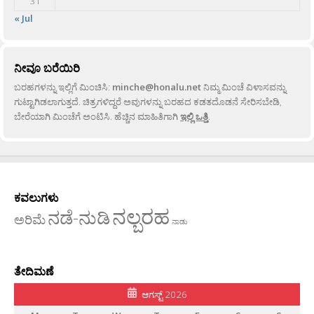
31
« Jul
ನೀವೂ ಬರೆಯಿರಿ
ಬರಹಗಳನ್ನು ಇಲ್ಲಿಗೆ ಮಿಂಚಿಸಿ:
minche@honalu.net
ನಿಮ್ಮ ಮಿಂಚೆ ವಿಳಾಸವನ್ನು
ಗುಟ್ಟಾಗಿಡಲಾಗುತ್ತದೆ. ಚಿತ್ರಗಳಿದ್ದರೆ ಅವುಗಳನ್ನು ಬರಹದ ಕಡತದೊಡನೆ ಸೇರಿಸಬೇಡಿ,
ಬೇರೆಯಾಗಿ ಮಿಂಚೆಗೆ ಅಂಟಿಸಿ. ಹೆಚ್ಚಿನ ಮಾಹಿತಿಗಾಗಿ
ಇಲ್ಲಿ ಒತ್ತಿ
.
ಕವಲುಗಳು
ನಲ್ಬರಹ
ನಡೆ-ನುಡಿ
ಅರಿಮೆ
ನಾಡು
ತೇದಿಮಣೆ
ಆಗಸ್ಟ್ 2026