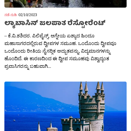
ನಡೆ-ನುಡಿ
02/10/2023
ಲ್ಯಾಬಾಸಿನ್ ಜಲಪಾತ ರೆಸ್ಟೋರೆಂಟ್
– ಕೆ.ವಿ.ಶಶಿದರ. ಪಿಲಿಪೈನ್ಸ್, ಆಗ್ನೇಯ ಏಶ್ಯಾದ ಹಿಂದೂ
ಮಹಾಸಾಗರದಲ್ಲಿರುವ ದ್ವೀಪಗಳ ಸಮೂಹ. ಒಂದೊಂದು ದ್ವೀಪವೂ
ಒಂದೊಂದು ರೀತಿಯ ನೈಸರ‍್ಗಿಕ ಅದ್ಬುತವನ್ನು, ವಿದ್ಯಮಾನಗಳನ್ನು
ಹೊಂದಿದೆ. ಈ ಕಾರಣದಿಂದ ಈ ದ್ವೀಪ ಸಮೂಹವು ವಿಶ್ವಾದ್ಯಂತ
ಪ್ರವಾಸಿಗರನ್ನು ಬಹುವಾಗಿ...