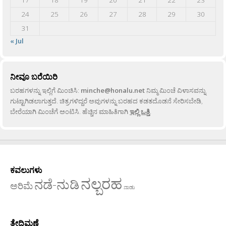
17
18
19
20
21
22
23
24
25
26
27
28
29
30
31
« Jul
ನೀವೂ ಬರೆಯಿರಿ
ಬರಹಗಳನ್ನು ಇಲ್ಲಿಗೆ ಮಿಂಚಿಸಿ:
minche@honalu.net
ನಿಮ್ಮ ಮಿಂಚೆ ವಿಳಾಸವನ್ನು
ಗುಟ್ಟಾಗಿಡಲಾಗುತ್ತದೆ. ಚಿತ್ರಗಳಿದ್ದರೆ ಅವುಗಳನ್ನು ಬರಹದ ಕಡತದೊಡನೆ ಸೇರಿಸಬೇಡಿ,
ಬೇರೆಯಾಗಿ ಮಿಂಚೆಗೆ ಅಂಟಿಸಿ. ಹೆಚ್ಚಿನ ಮಾಹಿತಿಗಾಗಿ
ಇಲ್ಲಿ ಒತ್ತಿ
.
ಕವಲುಗಳು
ನಲ್ಬರಹ
ನಡೆ-ನುಡಿ
ಅರಿಮೆ
ನಾಡು
ತೇದಿಮಣೆ