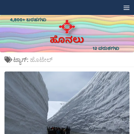
Skip to content
ಟ್ಯಾಗ್:
ಹೊಟೇಲ್