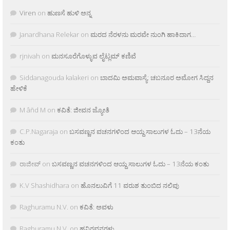
Viren
on
ಹುಣಸೆ ಹುಳಿ ಅನ್ನ
Janardhana Relekar
on
ಮರದ ನೆರಳನು ಮರವೇ ನುಂಗಿ ಹಾಕಿದಾಗ…
rjnivah
on
ಮನಸೂರೆಗೊಳ್ಳುವ ಲೈಟ್ಲಮ್ ಕಣಿವೆ
Siddanagouda kalakeri
on
ಬಾದಮಿ ಅಮವಾಸ್ಯೆ: ಚಬನೂರ ಅಮೋಗ ಸಿದ್ದನ
ಹೇಳಿಕೆ
M âñd M
on
ಕವಿತೆ: ಜೀವನ ಜ್ಯೋತಿ
C.P.Nagaraja
on
ಬಸವಣ್ಣನ ವಚನಗಳಿಂದ ಆಯ್ದ ಸಾಲುಗಳ ಓದು – 13ನೆಯ
ಕಂತು
ರಾಜೀವ್
on
ಬಸವಣ್ಣನ ವಚನಗಳಿಂದ ಆಯ್ದ ಸಾಲುಗಳ ಓದು – 13ನೆಯ ಕಂತು
K.V Shashidhara
on
ಹೊನಲುವಿಗೆ 11 ವರುಶ ತುಂಬಿದ ನಲಿವು
Raghuramu N.V.
on
ಕವಿತೆ: ಅವಳು
Raghuramu N.V.
on
ಹನಿಗವನಗಳು