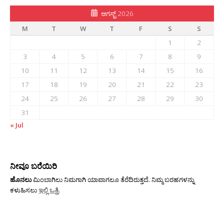
ಆಗಸ್ಟ್ 2026
M
T
W
T
F
S
S
1
2
3
4
5
6
7
8
9
10
11
12
13
14
15
16
17
18
19
20
21
22
23
24
25
26
27
28
29
30
31
« Jul
ನೀವೂ ಬರೆಯಿರಿ
ಹೊನಲು
ಮಿಂಬಾಗಿಲು ನಿಮಗಾಗಿ ಯಾವಾಗಲೂ ತೆರೆದಿರುತ್ತದೆ. ನಿಮ್ಮ ಬರಹಗಳನ್ನು
ಕಳುಹಿಸಲು
ಇಲ್ಲಿ ಒತ್ತಿ
.